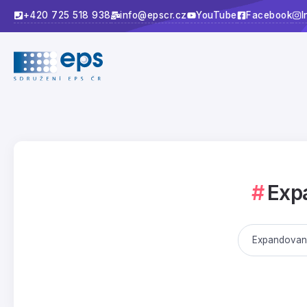
+420 725 518 938
info@epscr.cz
YouTube
Facebook
I
Expa