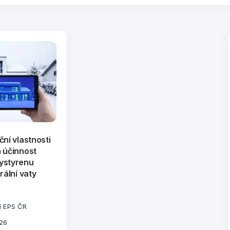
ční vlastnosti
 účinnost
ystyrenu
rální vaty
í EPS ČR
026