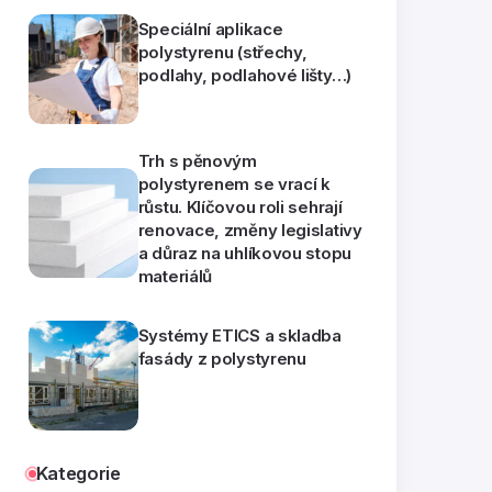
Speciální aplikace
polystyrenu (střechy,
podlahy, podlahové lišty…)
Trh s pěnovým
polystyrenem se vrací k
růstu. Klíčovou roli sehrají
renovace, změny legislativy
a důraz na uhlíkovou stopu
materiálů
Systémy ETICS a skladba
fasády z polystyrenu
Kategorie