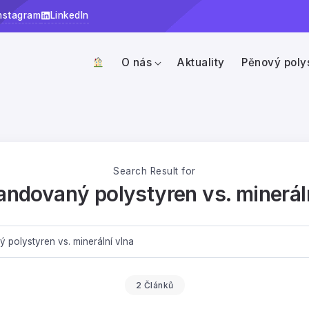
nstagram
LinkedIn
O nás
Aktuality
Pěnový poly
Search Result for
ndovaný polystyren vs. mineráln
2 Článků