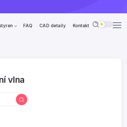
styren
FAQ
CAD detaily
Kontakt
í vlna