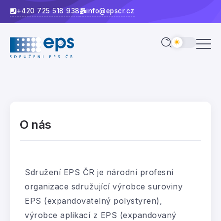
+420 725 518 938
info@epscr.cz
O nás
Sdružení EPS ČR je národní profesní
organizace sdružující výrobce suroviny
EPS (expandovatelný polystyren),
výrobce aplikací z EPS (expandovaný