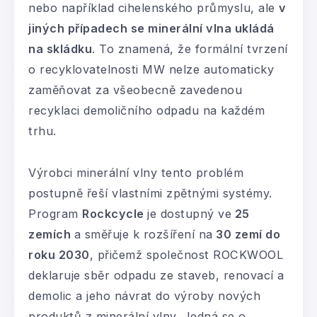
nebo například cihelenského průmyslu, ale
v
jiných případech se minerální vlna ukládá
na skládku
. To znamená, že formální tvrzení
o recyklovatelnosti MW nelze automaticky
zaměňovat za všeobecně zavedenou
recyklaci demoličního odpadu na každém
trhu.
Výrobci minerální vlny tento problém
postupně řeší vlastními zpětnými systémy.
Program
Rockcycle
je dostupný ve
25
zemích
a směřuje k rozšíření na
30 zemí do
roku 2030
, přičemž společnost ROCKWOOL
deklaruje sběr odpadu ze staveb, renovací a
demolic a jeho návrat do výroby nových
produktů z minerální vlny. Jedná se o