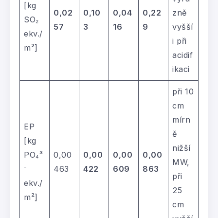
[kg
0,02
0,10
0,04
0,22
zně
SO₂
57
3
16
9
vyšší
ekv./
i při
m²]
acidif
ikaci
při 10
cm
mírn
EP
ě
[kg
nižší
PO₄³
0,00
0,00
0,00
0,00
MW,
⁻
463
422
609
863
při
ekv./
25
m²]
cm