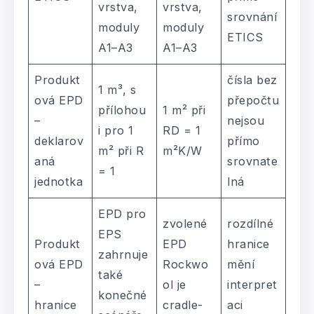
vrstva,
vrstva,
srovnání
moduly
moduly
ETICS
A1–A3
A1–A3
Produkt
čísla bez
1 m³, s
ová EPD
přepočtu
přílohou
1 m² při
–
nejsou
i pro 1
RD = 1
deklarov
přímo
m² při R
m²K/W
aná
srovnate
= 1
jednotka
lná
EPD pro
zvolené
rozdílné
EPS
Produkt
EPD
hranice
zahrnuje
ová EPD
Rockwo
mění
také
–
ol je
interpret
konečné
hranice
cradle-
aci