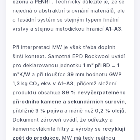
ozonu
a
PENRT
. Technicky důležité je, že se
nejedná o abstraktní srovnání materiálů, ale
o fasádní systém se stejným typem finální
vrstvy a stejnou metodickou hranicí
A1–A3
.
Při interpretaci MW je však třeba doplnit
širší kontext. Samotná EPD Rockwool uvádí
pro deklarovanou jednotku
1 m² při RD = 1
m²K/W
a při tloušťce
39 mm
hodnotu
GWP
1,3 kg CO₂ ekv. v A1–A3
, přičemž složení
produktu obsahuje
89 % nevyčerpatelného
přírodního kamene a sekundárních surovin
,
přibližně
3 % pojiva
a méně než
0,2 % olejů
.
Dokument zároveň uvádí, že odřezky a
kamennovláknité filtry z výroby se
recyklují
zpět do produkce
. MW má tedy reálnou