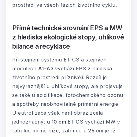
prostředí ve všech fázích životního cyklu.
Přímé technické srovnání EPS a MW
z hlediska ekologické stopy, uhlíkové
bilance a recyklace
Při stejném systému ETICS a stejných
modulech
A1–A3
vychází EPS z hlediska
životního prostředí příznivěji. Rozdíl je
nejvýraznější u uhlíkové stopy, ale projevuje
se také u acidifikace, fotochemického ozonu
a spotřeby neobnovitelné primární energie.
U eutrofizace však není obraz zcela
jednoznačný: u
10 cm
ETICS vychází MW v
tabulce mírně níže, zatímco u
25 cm
je již