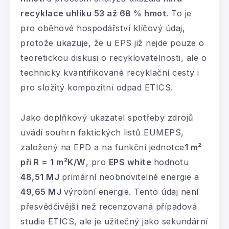
recyklace uhlíku 53 až 68
%
hmot
. To je
pro oběhové hospodářství klíčový údaj,
protože ukazuje, že u EPS již nejde pouze o
teoretickou diskusi o recyklovatelnosti, ale o
technicky kvantifikované recyklační cesty i
pro složitý kompozitní odpad ETICS.
Jako doplňkový ukazatel spotřeby zdrojů
uvádí souhrn faktických listů EUMEPS,
založený na EPD a na funkční jednotce
1 m²
při R = 1 m²K/W
, pro
EPS white
hodnotu
48,51 MJ
primární neobnovitelné energie a
49,65 MJ
výrobní energie. Tento údaj není
přesvědčivější než recenzovaná případová
studie ETICS, ale je užitečný jako sekundární