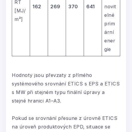
RT
162
269
370
641
novit
[MJ/
elné
m²]
prim
ární
ener
gie
Hodnoty jsou převzaty z přímého
systémového srovnání ETICS s EPS a ETICS
s MW při stejném typu finální úpravy a
stejné hranici A1–A3.
Pokud se srovnání přesune z úrovně ETICS
na úroveň produktových EPD, situace se