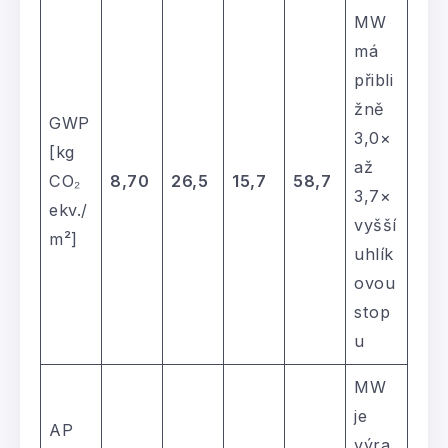
MW
má
přibli
žně
GWP
3,0×
[kg
až
CO₂
8,70
26,5
15,7
58,7
3,7×
ekv./
vyšší
m²]
uhlík
ovou
stop
u
MW
je
AP
výra