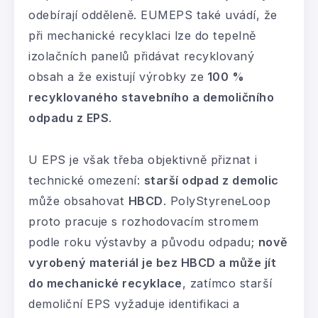
odebírají odděleně. EUMEPS také uvádí, že
při mechanické recyklaci lze do tepelně
izolačních panelů přidávat recyklovaný
obsah a že existují výrobky ze
100 %
recyklovaného stavebního a demoličního
odpadu z EPS
.
U EPS je však třeba objektivně přiznat i
technické omezení:
starší odpad z
demolic
může obsahovat
HBCD
. PolyStyreneLoop
proto pracuje s rozhodovacím stromem
podle roku výstavby a původu odpadu;
nově
vyrobený materiál je bez HBCD a může jít
do mechanické recyklace
, zatímco starší
demoliční EPS vyžaduje identifikaci a