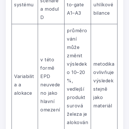
scénáře
systému
to-gate
uhlíkové
a modul
A1–A3
bilance
D
průměro
vání
může
změnit
v této
výsledek
metodika
formě
o 10–20
ovlivňuje
Variabilit
EPD
%,
výsledek
a a
neuvede
vedlejší
stejně
alokace
no jako
produkt
jako
hlavní
surová
materiál
omezení
železa je
alokován