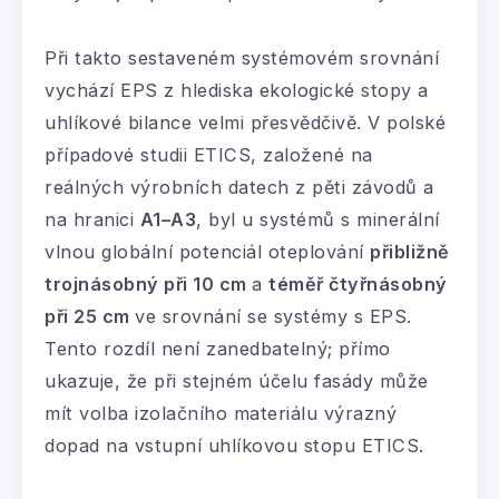
Při takto sestaveném systémovém srovnání
vychází EPS z hlediska ekologické stopy a
uhlíkové bilance velmi přesvědčivě. V polské
případové studii ETICS, založené na
reálných výrobních datech z pěti závodů a
na hranici
A1–A3
, byl u systémů s minerální
vlnou globální potenciál oteplování
přibližně
trojnásobný při 10 cm
a
téměř čtyřnásobný
při 25 cm
ve srovnání se systémy s EPS.
Tento rozdíl není zanedbatelný; přímo
ukazuje, že při stejném účelu fasády může
mít volba izolačního materiálu výrazný
dopad na vstupní uhlíkovou stopu ETICS.