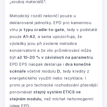
„souboj materiálů“.
Metodický rozdíl nekončí pouze u
deklarované jednotky. EPD pro kamennou
vlnu je
typu cradle-to-gate
, tedy v podstatě
pouze
A1–A3
, a sama upozorňuje, že
výsledky jsou při zvolené metodice
konzervativní a že vliv průměrování může
být
až 10–20 % v závislosti na parametru
.
EPD EPS naopak deklaruje i
dva konečné
scénáře
včetně modulu
D
, tedy kredity z
energetického využití nebo recyklace. I
proto je pro technické rozhodování přesnější
porovnávat
stejný systém ETICS ve
stejném modulu
, než míchat nehomogenní
údaje EPD.