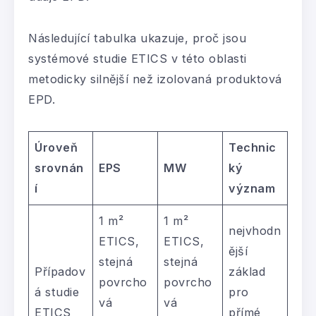
Následující tabulka ukazuje, proč jsou
systémové studie ETICS v této oblasti
metodicky silnější než izolovaná produktová
EPD.
Úroveň
Technic
srovnán
EPS
MW
ký
í
význam
1 m²
1 m²
nejvhodn
ETICS,
ETICS,
ější
stejná
stejná
Případov
základ
povrcho
povrcho
á studie
pro
vá
vá
ETICS
přímé