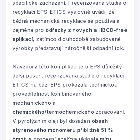
specifické zacházení. I recenzovaná studie o
recyklaci EPS-ETICS výslovně uvádí, že
běžná mechanická recyklace se používala
zejména pro
odřezky z nových a HBCD-free
aplikací
, zatímco dlouhodobě zabudované
výrobky představují náročnější odpadní tok.
Navzdory této komplikaci je u EPS důležitý
další posun: recenzovaná studie o recyklaci
ETICS na bázi EPS prokázala technickou
proveditelnost kombinovaného
mechanického a
chemického/termochemického
zpracování.
V pyrolýzním oleji byl dosažen
obsah
styrenového monomeru přibližně 51 %
hmot.
a procesní analýza ukázala
míru