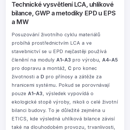
Technické vysvětlení LCA, uhlíkové
bilance, GWP a metodiky EPD u EPS
a MW
Posuzování životního cyklu materiálů
probíhá prostřednictvím LCA a ve
stavebnictví se u EPD nejčastěji používá
členění na moduly
A1–A3
pro výrobu,
A4–A5
pro dopravu a montáž,
C
pro konec
životnosti a
D
pro přínosy a zátěže za
hranicemi systému. Pokud se porovnávají
pouze
A1–A3
, výsledek vypovídá o
ekologické stopě výroby, nikoli o celé životní
bilanci budovy. To je důležité zejména u
ETICS, kde výsledná uhlíková bilance závisí
také na dlouhodobém provozu, trvanlivosti,