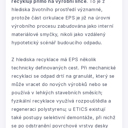
recyklují přímo na výrobní lince
. To je z
hlediska životního prostředí významné,
protože část cirkulace EPS je již na úrovni
výrobního procesu zabudována jako interní
materiálové smyčky, nikoli jako vzdálený
hypotetický scénář budoucího odpadu.
Z hlediska recyklace má EPS několik
technicky definovaných cest. Při mechanické
recyklaci se odpad drtí na granulát, který se
může vracet do nových výrobků nebo se
používá v lehkých stavebních směsích;
fyzikální recyklace využívá rozpouštědla a
regeneraci polystyrenu; u ETICS existují
také postupy selektivní demontáže, při nichž
se po odstranění povrchové vrstvy desky