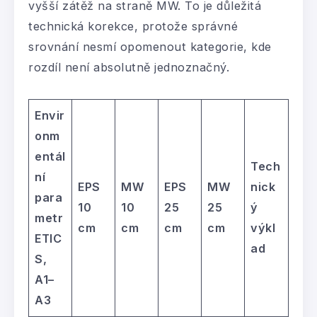
vyšší zátěž na straně MW. To je důležitá
technická korekce, protože správné
srovnání nesmí opomenout kategorie, kde
rozdíl není absolutně jednoznačný.
Envir
onm
entál
Tech
ní
EPS
MW
EPS
MW
nick
para
10
10
25
25
ý
metr
cm
cm
cm
cm
výkl
ETIC
ad
S,
A1–
A3