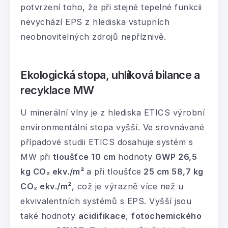
potvrzení toho, že při stejné tepelné funkcii
nevychází EPS z hlediska vstupních
neobnovitelných zdrojů nepříznivě.
Ekologická stopa, uhlíková bilance a
recyklace MW
U minerální vlny je z hlediska ETICS výrobní
environmentální stopa vyšší. Ve srovnávané
případové studii ETICS dosahuje systém s
MW při
tloušťce 10 cm
hodnoty
GWP 26,5
kg CO₂ ekv./m²
a při tloušťce
25 cm 58,7 kg
CO₂ ekv./m²
, což je výrazně více než u
ekvivalentních systémů s EPS. Vyšší jsou
také hodnoty
acidifikace
,
fotochemického