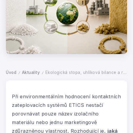
Úvod
Aktuality
Ekologická stopa, uhlíková bilance a recyklace pěnového polystyrenu (EPS) vs. minerální vlny (MW)
/
/
Při environmentálním hodnocení kontaktních
zateplovacích systémů ETICS nestačí
porovnávat pouze název izolačního
materiálu nebo jednu marketingově
zdůrazněnou vlastnost. Rozhodující je,
jaká