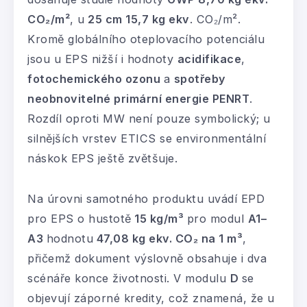
CO₂/m²
, u
25 cm 15,7 kg ekv
. CO₂/m².
Kromě globálního oteplovacího potenciálu
jsou u EPS nižší i hodnoty
acidifikace
,
fotochemického ozonu
a
spotřeby
neobnovitelné primární energie PENRT
.
Rozdíl oproti MW není pouze symbolický; u
silnějších vrstev ETICS se environmentální
náskok EPS ještě zvětšuje.
Na úrovni samotného produktu uvádí EPD
pro EPS o hustotě
15 kg/m³
pro modul
A1–
A3
hodnotu
47,08 kg ekv. CO₂ na 1 m³
,
přičemž dokument výslovně obsahuje i dva
scénáře konce životnosti. V modulu
D
se
objevují záporné kredity, což znamená, že u