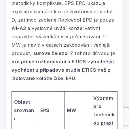
metodicky komplikuje. EPS EPD ukazuje
explicitní scénáře konce životnosti a modul
D, zatímco zvolené Rockwool EPD je pouze
A1–A3
a výslovně uvádí konzervativní
charakter výsledků i vliv průměrování. U
MW je navíc v datech zakódován i vedlejší
produkt,
surové železo
. Z tohoto důvodu je
pro přímé rozhodování o ETICS výhodnější
vycházet z případové studie ETICS než z
izolované koláže čísel EPD
.
Význam
Oblast
pro
srovnán
EPS
MW
technick
í
ou praxi