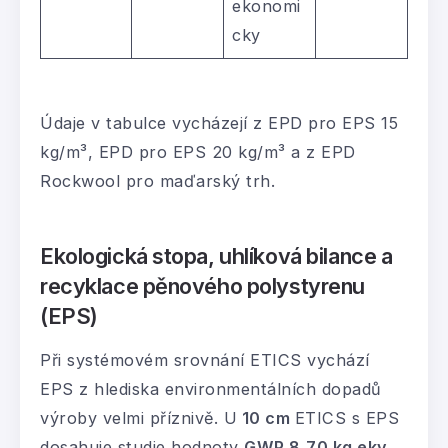
ekonomi
cky
Údaje v tabulce vycházejí z EPD pro EPS 15
kg/m³, EPD pro EPS 20 kg/m³ a z EPD
Rockwool pro maďarský trh.
Ekologická stopa, uhlíková bilance a
recyklace pěnového polystyrenu
(EPS)
Při systémovém srovnání ETICS vychází
EPS z hlediska environmentálních dopadů
výroby velmi příznivě. U
10 cm
ETICS s EPS
dosahuje studie hodnoty
GWP 8,70 kg ekv.