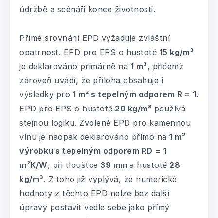
údržbě a scénáři konce životnosti.
Přímé srovnání EPD vyžaduje zvláštní
opatrnost. EPD pro EPS o hustotě
15 kg/m³
je deklarováno primárně na
1 m³
, přičemž
zároveň uvádí, že příloha obsahuje i
výsledky pro
1 m² s tepelným odporem R = 1
.
EPD pro EPS o hustotě
20 kg/m³
používá
stejnou logiku. Zvolené EPD pro kamennou
vlnu je naopak deklarováno přímo na
1 m²
výrobku s tepelným odporem RD = 1
m²K/W
, při tloušťce
39 mm
a hustotě
28
kg/m³
. Z toho již vyplývá, že numerické
hodnoty z těchto EPD nelze bez další
úpravy postavit vedle sebe jako přímý