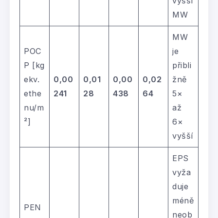
vyšší
MW
MW
POC
je
P [kg
přibli
ekv.
0,00
0,01
0,00
0,02
žně
ethe
241
28
438
64
5×
nu/m
až
²]
6×
vyšší
EPS
vyža
duje
méně
PEN
neob