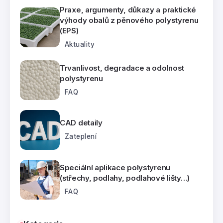
Praxe, argumenty, důkazy a praktické
výhody obalů z pěnového polystyrenu
(EPS)
Aktuality
Trvanlivost, degradace a odolnost
polystyrenu
FAQ
CAD detaily
Zateplení
Speciální aplikace polystyrenu
(střechy, podlahy, podlahové lišty…)
FAQ