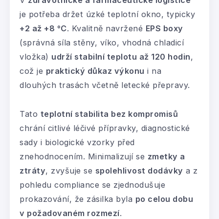
V
zdravotnické a farmaceutické logistice
je potřeba držet úzké teplotní okno, typicky
+2 až +8 °C
. Kvalitně navržené
EPS boxy
(správná síla stěny, víko, vhodná chladicí
vložka)
udrží stabilní teplotu až 120 hodin
,
což je
praktický důkaz výkonu
i na
dlouhých trasách včetně letecké přepravy.
Tato
teplotní stabilita bez kompromisů
chrání citlivé léčivé přípravky, diagnostické
sady i biologické vzorky před
znehodnocením. Minimalizují se
zmetky a
ztráty
, zvyšuje se
spolehlivost dodávky
a z
pohledu compliance se zjednodušuje
prokazování, že zásilka byla
po celou dobu
v požadovaném rozmezí
.