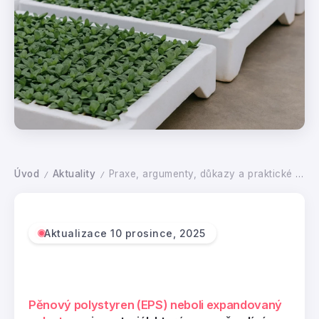
Úvod
Aktuality
Praxe, argumenty, důkazy a praktické výhody obalů z pěnového polystyrenu (EPS)
/
/
Aktualizace 10 prosince, 2025
Pěnový polystyren (EPS) neboli expandovaný