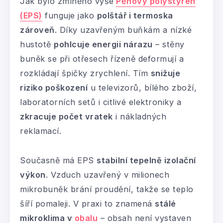
Jak bylo zmíněno výše
Pěnový polystyren
(EPS)
funguje jako
polštář i termoska
zároveň
. Díky uzavřeným buňkám a nízké
hustotě
pohlcuje energii nárazu
– stěny
buněk se při otřesech řízeně deformují a
rozkládají špičky zrychlení. Tím
snižuje
riziko poškození
u televizorů, bílého zboží,
laboratorních setů i citlivé elektroniky a
zkracuje počet vratek
i nákladných
reklamací.
Současně má EPS
stabilní tepelně izolační
výkon
. Vzduch uzavřený v milionech
mikrobuněk brání proudění, takže se teplo
šíří pomaleji. V praxi to znamená
stálé
mikroklima v
obalu
– obsah není vystaven