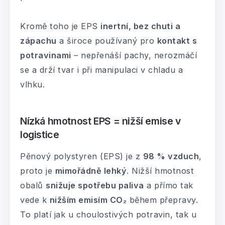
Kromě toho je EPS
inertní, bez chuti a
zápachu
a široce používaný pro
kontakt s
potravinami
– nepřenáší pachy, nerozmáčí
se a drží tvar i při manipulaci v chladu a
vlhku.
Nízká hmotnost EPS = nižší emise v
logistice
Pěnový polystyren (EPS) je z
98 % vzduch
,
proto je
mimořádně lehký
. Nižší hmotnost
obalů
snižuje spotřebu paliva
a přímo tak
vede k
nižším emisím CO₂
během přepravy.
To platí jak u choulostivých potravin, tak u