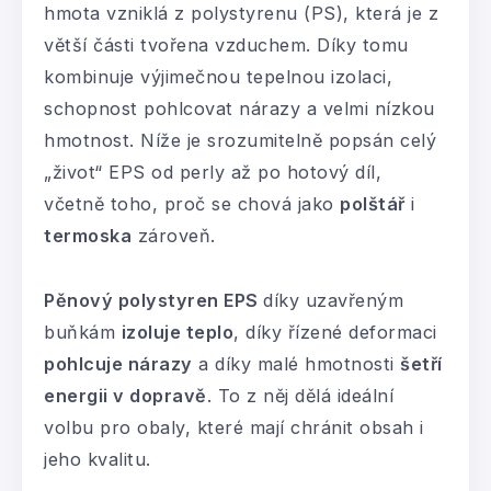
hmota vzniklá z polystyrenu (PS), která je z
větší části tvořena vzduchem. Díky tomu
kombinuje výjimečnou tepelnou izolaci,
schopnost pohlcovat nárazy a velmi nízkou
hmotnost. Níže je srozumitelně popsán celý
„život“ EPS od perly až po hotový díl,
včetně toho, proč se chová jako
polštář
i
termoska
zároveň.
Pěnový polystyren EPS
díky uzavřeným
buňkám
izoluje teplo
, díky řízené deformaci
pohlcuje nárazy
a díky malé hmotnosti
šetří
energii v dopravě
. To z něj dělá ideální
volbu pro obaly, které mají chránit obsah i
jeho kvalitu.