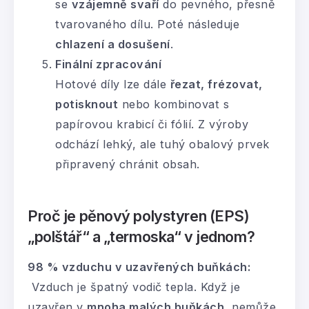
se
vzájemně svaří
do pevného, přesně
tvarovaného dílu. Poté následuje
chlazení a dosušení
.
Finální zpracování
Hotové díly lze dále
řezat, frézovat,
potisknout
nebo kombinovat s
papírovou krabicí či fólií. Z výroby
odchází lehký, ale tuhý obalový prvek
připravený chránit obsah.
Proč je pěnový polystyren (EPS)
„polštář“ a „termoska“ v
jednom?
98 % vzduchu v uzavřených buňkách:
Vzduch je špatný vodič tepla. Když je
uzavřen v
mnoha malých buňkách
, nemůže