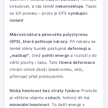
cirkulovat, a tak téměř
nekonvektuje
. Teplo
se šíří pomalu – proto je EPS
vynikající
izolant
.
Mikrostruktura pěnového polystyrenu
(EPS), která pohlcuje nárazy:
Při nárazu se
tenké stěny buněk postupně
deformují a
„mačkají“
, čímž
pohltí energii
a rozloží ji do
větší plochy i času. Tato
řízená deformace
chrání citlivé zboží (elektroniku, sklo,
přístroje) před poškozením.
Nízká hmotnost bez ztráty funkce:
Protože
je většina objemu
vzduch
, hotový díl má
minimální hmotnost
. To šetří energii v