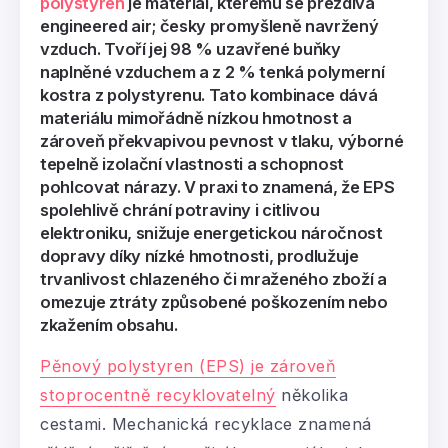
polystyren
je materiá
l, kterému se přezdívá
engineered air; česky promyšleně navržený
vzduch. Tvoří jej 98 % uzavřené buňky
naplněné vzduchem a z 2 % tenká polymerní
kostra z polystyrenu. Tato kombinace dává
materiálu mimořádně nízkou hmotnost a
zároveň překvapivou pevnost v tlaku, výborné
tepelně izolační vlastnosti a schopnost
pohlcovat nárazy. V
praxi to znamená, že EPS
spolehlivě chrání potraviny i citlivou
elektroniku, snižuje energetickou náročnost
dopravy díky nízké hmotnosti, prodlužuje
trvanlivost chlazeného či mraženého zboží a
omezuje ztráty způsobené poškozením nebo
zkažením obsahu.
Pěnový polystyren (EPS) je zároveň
stoprocentně recyklovatelný
několika
cestami. Mechanická recyklace znamená