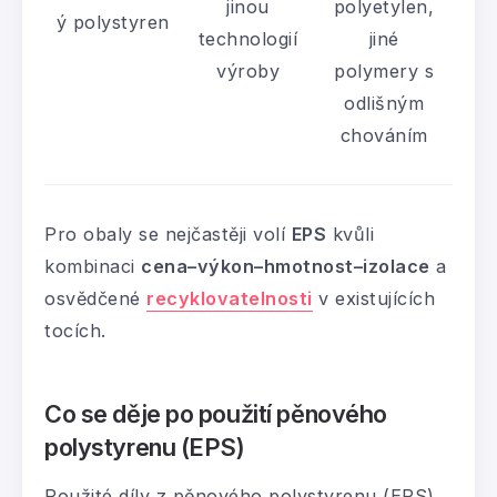
jinou
polyetylen,
ý polystyren
technologií
jiné
výroby
polymery s
odlišným
chováním
Pro obaly se nejčastěji volí
EPS
kvůli
kombinaci
cena–výkon–hmotnost–izolace
a
osvědčené
recyklovatelnosti
v existujících
tocích.
Co se děje po použití pěnového
polystyrenu (EPS)
Použité díly z pěnového polystyrenu (EPS)