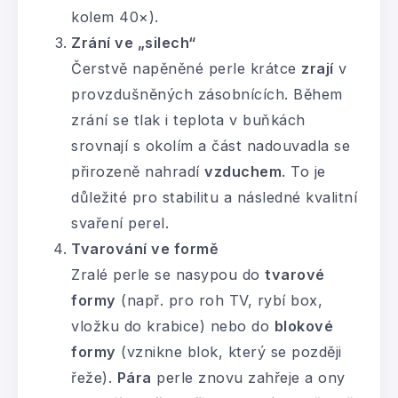
kolem 40×).
Zrání ve „silech“
Čerstvě napěněné perle krátce
zrají
v
provzdušněných zásobnících. Během
zrání se tlak i teplota v buňkách
srovnají s okolím a část nadouvadla se
přirozeně nahradí
vzduchem
. To je
důležité pro stabilitu a následné kvalitní
svaření perel.
Tvarování ve formě
Zralé perle se nasypou do
tvarové
formy
(např. pro roh TV, rybí box,
vložku do krabice) nebo do
blokové
formy
(vznikne blok, který se později
řeže).
Pára
perle znovu zahřeje a ony