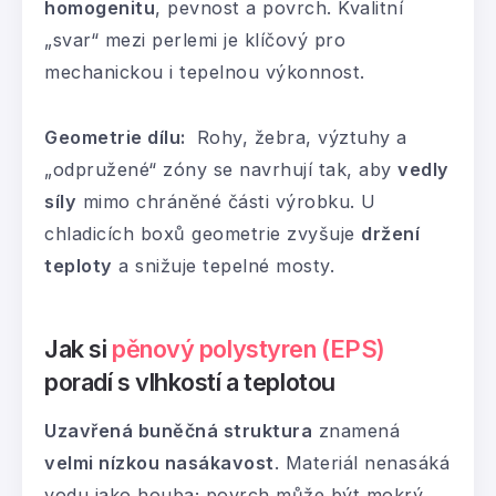
homogenitu
, pevnost a povrch. Kvalitní
„svar“ mezi perlemi je klíčový pro
mechanickou i tepelnou výkonnost.
Geometrie dílu:
Rohy, žebra, výztuhy a
„odpružené“ zóny se navrhují tak, aby
vedly
síly
mimo chráněné části výrobku. U
chladicích boxů geometrie zvyšuje
držení
teploty
a snižuje tepelné mosty.
Jak si
pěnový polystyren (EPS)
poradí s vlhkostí a teplotou
Uzavřená buněčná struktura
znamená
velmi nízkou nasákavost
. Materiál nenasáká
vodu jako houba; povrch může být mokrý,