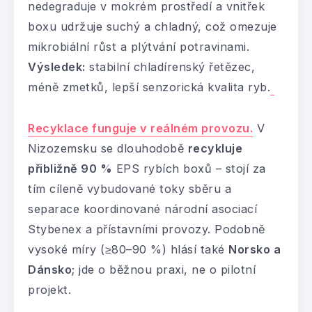
nedegraduje v mokrém prostředí a vnitřek
boxu udržuje suchý a chladný, což omezuje
mikrobiální růst a plýtvání potravinami.
Výsledek:
stabilní chladírenský řetězec,
méně zmetků, lepší senzorická kvalita ryb.
Recyklace funguje v reálném provozu.
V
Nizozemsku se dlouhodobě
recykluje
přibližně 90 %
EPS rybích boxů – stojí za
tím cíleně vybudované toky sběru a
separace koordinované národní asociací
Stybenex a přístavními provozy. Podobně
vysoké míry (≥80–90 %) hlásí také
Norsko a
Dánsko
; jde o běžnou praxi, ne o pilotní
projekt.