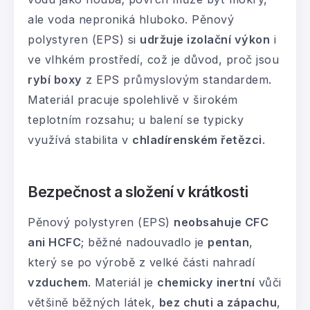
ale voda neproniká hluboko. Pěnový
polystyren (EPS) si
udržuje izolační výkon
i
ve vlhkém prostředí, což je důvod, proč jsou
rybí boxy
z EPS průmyslovým standardem.
Materiál pracuje spolehlivě v širokém
teplotním rozsahu; u balení se typicky
využívá stabilita v
chladírenském řetězci
.
Bezpečnost a složení v krátkosti
Pěnový polystyren (EPS)
neobsahuje CFC
ani HCFC
; běžné nadouvadlo je
pentan
,
který se po výrobě z velké části nahradí
vzduchem
. Materiál je
chemicky inertní
vůči
většině běžných látek,
bez chuti a zápachu
,