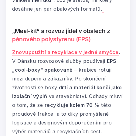
velkém měřítku“
, což je status, na který
dosáhne jen pár obalových formátů.
„Meal-kit“ a rozvoz jídel v obalech z
pěnového polystyrenu (EPS)
Znovupoužití a recyklace v jedné smyčce
.
V Dánsku rozvozové služby používají
EPS
„cool-boxy“ opakovaně
– krabice rotují
mezi depem a zákazníky. Po skončení
životnosti se boxy
drtí a materiál končí jako
izolační výplň
ve stavebnictví. Odhady mluví
o tom, že se
recykluje kolem 70 %
této
proudové frakce, a to díky promyšlené
logistice a designovým doporučením pro
výběr materiálů a recyklačních cest.