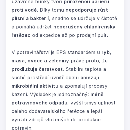
uzavřené buňky tvoří
přirozenou bariéru
proti vodě
. Díky tomu
nepodporuje růst
plísní a bakterií
, snadno se udržuje v čistotě
a pomáhá udržet
neporušený
chladírenský
řetězec
od expedice až po prodejní pult.
V potravinářství je EPS standardem u
ryb,
masa, ovoce a zeleniny
právě proto, že
prodlužuje čerstvost
. Stabilní teplota a
suché prostředí uvnitř obalu
omezují
mikrobiální aktivitu
a zpomalují procesy
kazení. Výsledek je jednoznačný:
méně
potravinového odpadu
, vyšší smysluplnost
celého dodavatelského řetězce a lepší
využití zdrojů vložených do produkce
potravin.