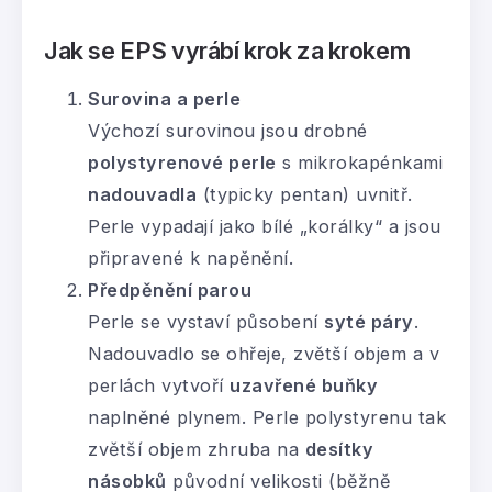
Jak se EPS vyrábí krok za krokem
Surovina a perle
Výchozí surovinou jsou drobné
polystyrenové perle
s mikrokapénkami
nadouvadla
(typicky pentan) uvnitř.
Perle vypadají jako bílé „korálky“ a jsou
připravené k napěnění.
Předpěnění
parou
Perle se vystaví působení
syté páry
.
Nadouvadlo se ohřeje, zvětší objem a v
perlách vytvoří
uzavřené buňky
naplněné plynem. Perle polystyrenu tak
zvětší objem zhruba na
desítky
násobků
původní velikosti (běžně