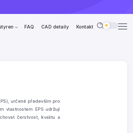
styren
FAQ
CAD detaily
Kontakt
(EPS), určené především pro
ím vlastnostem EPS udržují
chovat čerstvost, kvalitu a