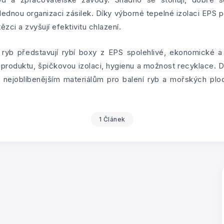
ednou organizaci zásilek. Díky výborné tepelné izolaci EPS po
zci a zvyšují efektivitu chlazení.
y ryb představují rybí boxy z EPS spolehlivé, ekonomické a
produktu, špičkovou izolaci, hygienu a možnost recyklace. D
 nejoblíbenějším materiálům pro balení ryb a mořských plo
1 Článek