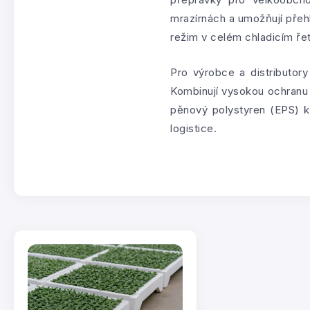
mrazírnách a umožňují přehl
režim v celém chladicím řetě
Pro výrobce a distributor
Kombinují vysokou ochranu 
pěnový polystyren (EPS) k
logistice.