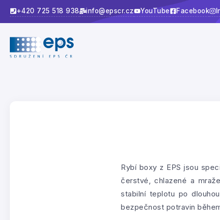
+420 725 518 938
info@epscr.cz
YouTube
Facebook
I
Rybí boxy z EPS jsou speci
čerstvé, chlazené a mraže
stabilní teplotu po dlouho
bezpečnost potravin během 