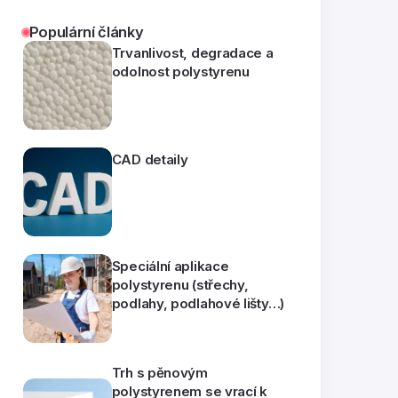
Populární články
Trvanlivost, degradace a
odolnost polystyrenu
CAD detaily
Speciální aplikace
polystyrenu (střechy,
podlahy, podlahové lišty…)
Trh s pěnovým
polystyrenem se vrací k