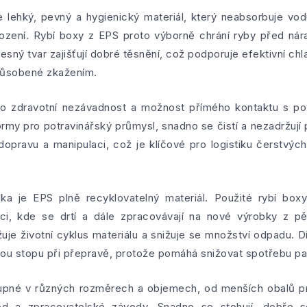
 lehký, pevný a hygienický materiál, který neabsorbuje vodu
zení. Rybí boxy z EPS proto výborně chrání ryby před nára
přesný tvar zajišťují dobré těsnění, což podporuje efektivní ch
způsobené zkažením.
o zdravotní nezávadnost a možnost přímého kontaktu s po
ormy pro potravinářský průmysl, snadno se čistí a nezadržují
dopravu a manipulaci, což je klíčové pro logistiku čerstvýc
ska je EPS plně recyklovatelný materiál. Použité rybí box
laci, kde se drtí a dále zpracovávají na nové výrobky z 
žuje životní cyklus materiálu a snižuje se množství odpadu. 
kovou stopu při přepravě, protože pomáhá snižovat spotřebu pal
tupné v různých rozměrech a objemech, od menších obalů p
d a zpracovatelské závody. Snadno se stohují, dobře se