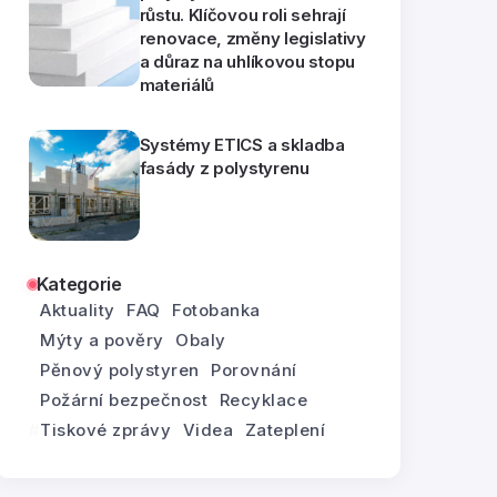
růstu. Klíčovou roli sehrají
renovace, změny legislativy
a důraz na uhlíkovou stopu
materiálů
Systémy ETICS a skladba
fasády z polystyrenu
Kategorie
Aktuality
FAQ
Fotobanka
Mýty a pověry
Obaly
Pěnový polystyren
Porovnání
Požární bezpečnost
Recyklace
Tiskové zprávy
Videa
Zateplení