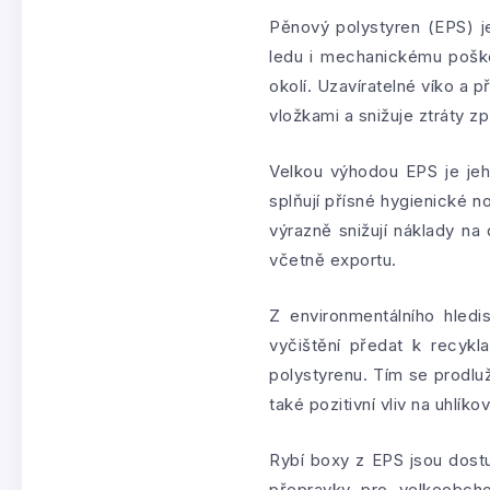
Pěnový polystyren (EPS) je
ledu i mechanickému poško
okolí. Uzavíratelné víko a 
vložkami a snižuje ztráty 
Velkou výhodou EPS je jeh
splňují přísné hygienické n
výrazně snižují náklady na 
včetně exportu.
Z environmentálního hledi
vyčištění předat k recyk
polystyrenu. Tím se prodlu
také pozitivní vliv na uhlí
Rybí boxy z EPS jsou dos
přepravky pro velkoobcho