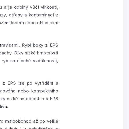
 a je odolný vůči vlhkosti,
zy, otřesy a kontaminací z
lazení ledem nebo chladicími
travinami. Rybí boxy z EPS
 pachy. Díky nízké hmotnosti
h ryb na dlouhé vzdálenosti,
y z EPS lze po vytřídění a
pěnového nebo kompaktního
Díky nízké hmotnosti má EPS
iva.
ro maloobchod až po velké
 skladují v chladírnách a