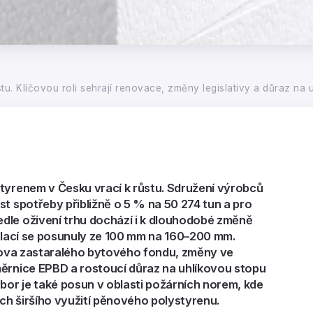
u. Klíčovou roli sehrají renovace, změny legislativy a důraz na 
styrenem v Česku vrací k růstu. Sdružení výrobců
st spotřeby přibližně o 5 % na 50 274 tun a pro
dle oživení trhu dochází i k dlouhodobé změně
zolací se posunuly ze 100 mm na 160–200 mm.
bnova zastaralého bytového fondu, změny ve
měrnice EPBD a rostoucí důraz na uhlíkovou stopu
obor je také posun v oblasti požárních norem, kde
ch širšího využití pěnového polystyrenu.