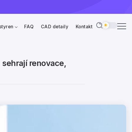
styren
FAQ
CAD detaily
Kontakt
 sehrají renovace,