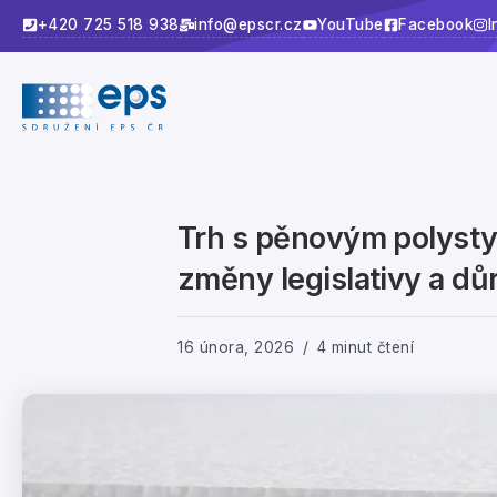
+420 725 518 938
info@epscr.cz
YouTube
Facebook
I
Trh s pěnovým polystyr
změny legislativy a dů
16 února, 2026
4 minut čtení