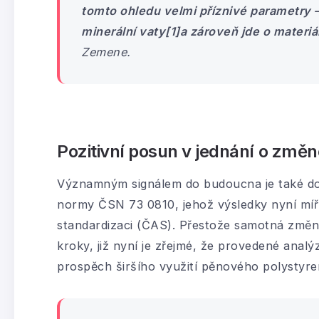
tomto ohledu velmi příznivé parametry –
minerální vaty[1]a zároveň jde o materiál
Zemene.
Pozitivní posun v jednání o změ
Významným signálem do budoucna je také d
normy ČSN 73 0810, jehož výsledky nyní míř
standardizaci (ČAS). Přestože samotná změn
kroky, již nyní je zřejmé, že provedené anal
prospěch širšího využití pěnového polystyren