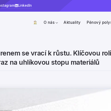
nstagram
LinkedIn
O nás
Aktuality
Pěnový poly
enem se vrací k růstu. Klíčovou roli
raz na uhlíkovou stopu materiálů