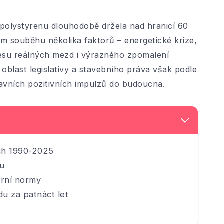
polystyrenu dlouhodobě držela nad hranicí 60
em souběhu několika faktorů – energetické krize,
lesu reálných mezd i výrazného zpomalení
oblast legislativy a stavebního práva však podle
avních pozitivních impulzů do budoucna.
ch 1990-2025
hu
ární normy
u za patnáct let