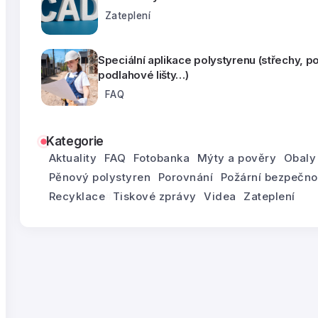
Zateplení
Speciální aplikace polystyrenu (střechy, p
podlahové lišty…)
FAQ
Kategorie
Aktuality
FAQ
Fotobanka
Mýty a pověry
Obaly
Pěnový polystyren
Porovnání
Požární bezpečno
Recyklace
Tiskové zprávy
Videa
Zateplení