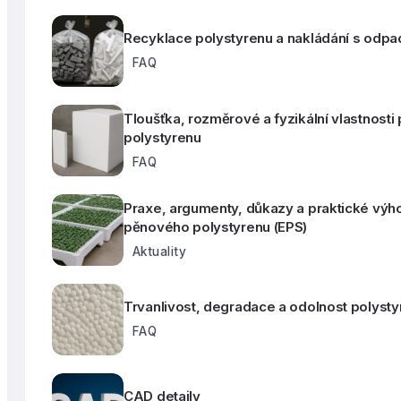
Recyklace polystyrenu a nakládání s odpa
FAQ
Tloušťka, rozměrové a fyzikální vlastnost
polystyrenu
FAQ
Praxe, argumenty, důkazy a praktické výh
pěnového polystyrenu (EPS)
Aktuality
Trvanlivost, degradace a odolnost polyst
FAQ
CAD detaily