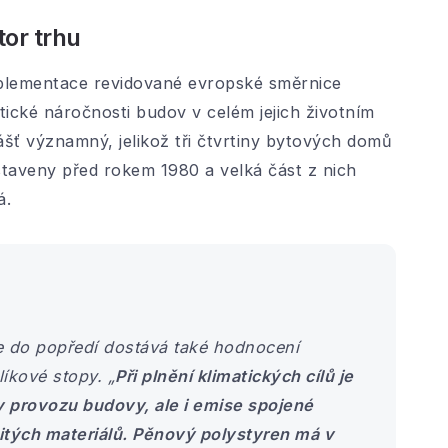
or trhu
implementace revidované evropské směrnice
ické náročnosti budov v celém jejich životním
ášť významný, jelikož tři čtvrtiny bytových domů
taveny před rokem 1980 a velká část z nich
á.
e do popředí dostává také hodnocení
líkové stopy. „
Při plnění klimatických cílů je
v provozu budovy, ale i emise spojené
itých materiálů. Pěnový polystyren má v