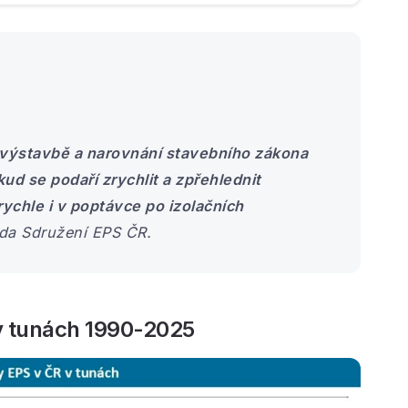
e výstavbě a narovnání stavebního zákona
kud se podaří zrychlit a zpřehlednit
rychle i v poptávce po izolačních
eda Sdružení EPS ČR.
v tunách 1990-2025