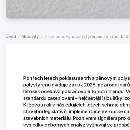
Úvod
Aktuality
Trh s pěnovým polystyrenem se vrací k růst
/
/
Po třech letech poklesu se trh s pěnovým poly
polystyrenu eviduje za rok 2025 meziroční nárů
letošek očekává pokračování tohoto trendu. Ve
standardu zateplování – nejčastější tloušťky i
Klíčovou roli v následujících letech sehraje o
stavební legislativě, implementace evropské s
stavebních materiálů. Pozitivním signálem pro 
výsledky odborných analýz vyznívají ve prospě