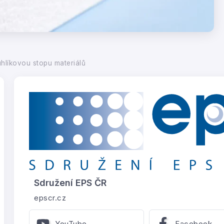
uhlíkovou stopu materiálů
Sdružení EPS ČR
epscr.cz
YouTube
Facebook