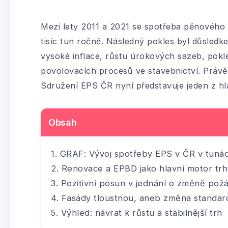
Mezi lety 2011 a 2021 se spotřeba pěnového 
tisíc tun ročně. Následný pokles byl důsledk
vysoké inflace, růstu úrokových sazeb, pok
povolovacích procesů ve stavebnictví. Právě 
Sdružení EPS ČR nyní představuje jeden z hl
Obsah
GRAF: Vývoj spotřeby EPS v ČR v tuná
Renovace a EPBD jako hlavní motor tr
Pozitivní posun v jednání o změně pož
Fasády tloustnou, aneb změna standard
Výhled: návrat k růstu a stabilnější trh