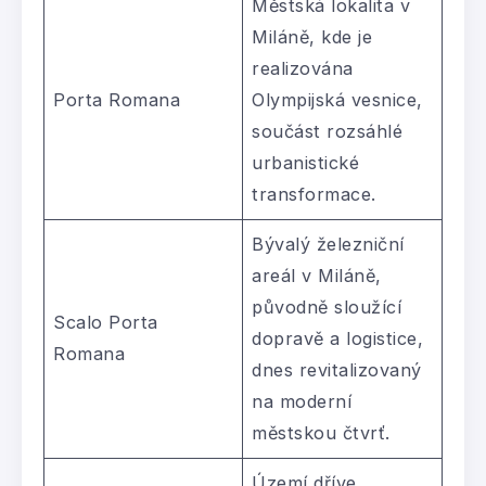
Městská lokalita v
Miláně, kde je
realizována
Porta Romana
Olympijská vesnice,
součást rozsáhlé
urbanistické
transformace.
Bývalý železniční
areál v Miláně,
původně sloužící
Scalo Porta
dopravě a logistice,
Romana
dnes revitalizovaný
na moderní
městskou čtvrť.
Území dříve