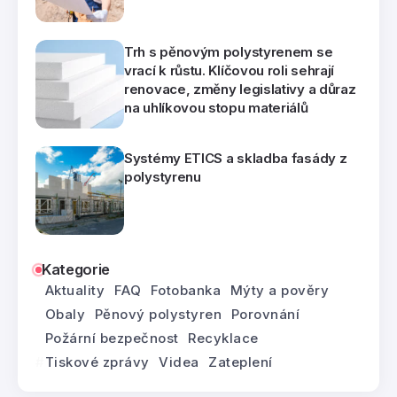
Trh s pěnovým polystyrenem se
vrací k růstu. Klíčovou roli sehrají
renovace, změny legislativy a důraz
na uhlíkovou stopu materiálů
Systémy ETICS a skladba fasády z
polystyrenu
Kategorie
Aktuality
FAQ
Fotobanka
Mýty a pověry
Obaly
Pěnový polystyren
Porovnání
Požární bezpečnost
Recyklace
Tiskové zprávy
Videa
Zateplení