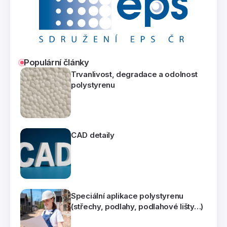
Populární články
Trvanlivost, degradace a odolnost
polystyrenu
CAD detaily
Speciální aplikace polystyrenu
(střechy, podlahy, podlahové lišty…)