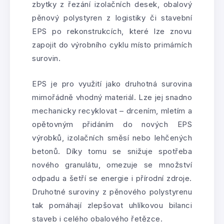
zbytky z řezání izolačních desek, obalový
pěnový polystyren z logistiky či stavební
EPS po rekonstrukcích, které lze znovu
zapojit do výrobního cyklu místo primárních
surovin.
EPS je pro využití jako druhotná surovina
mimořádně vhodný materiál. Lze jej snadno
mechanicky recyklovat – drcením, mletím a
opětovným přidáním do nových EPS
výrobků, izolačních směsí nebo lehčených
betonů. Díky tomu se snižuje spotřeba
nového granulátu, omezuje se množství
odpadu a šetří se energie i přírodní zdroje.
Druhotné suroviny z pěnového polystyrenu
tak pomáhají zlepšovat uhlíkovou bilanci
staveb i celého obalového řetězce.