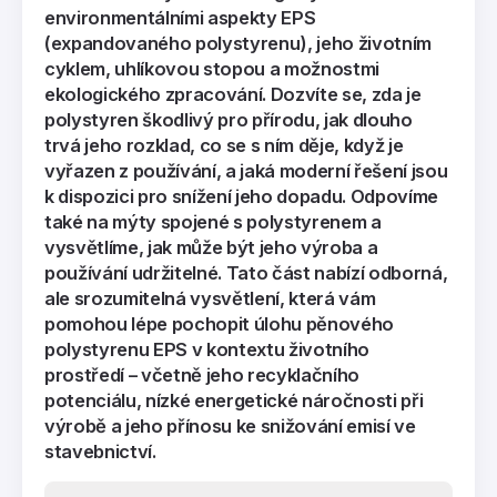
environmentálními aspekty EPS
(expandovaného polystyrenu), jeho životním
cyklem, uhlíkovou stopou a možnostmi
ekologického zpracování. Dozvíte se, zda je
polystyren škodlivý pro přírodu, jak dlouho
trvá jeho rozklad, co se s ním děje, když je
vyřazen z používání, a jaká moderní řešení jsou
k dispozici pro snížení jeho dopadu. Odpovíme
také na mýty spojené s polystyrenem a
vysvětlíme, jak může být jeho výroba a
používání udržitelné. Tato část nabízí odborná,
ale srozumitelná vysvětlení, která vám
pomohou lépe pochopit úlohu pěnového
polystyrenu EPS v kontextu životního
prostředí – včetně jeho recyklačního
potenciálu, nízké energetické náročnosti při
výrobě a jeho přínosu ke snižování emisí ve
stavebnictví.