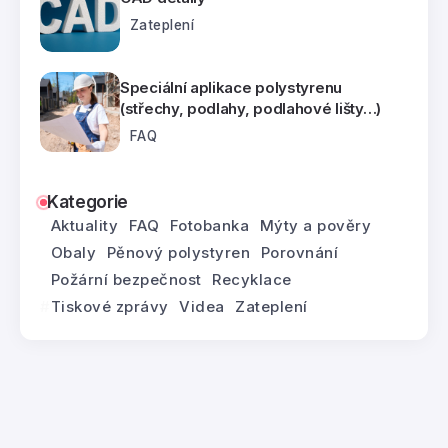
Zateplení
Speciální aplikace polystyrenu
(střechy, podlahy, podlahové lišty…)
FAQ
Kategorie
Aktuality
FAQ
Fotobanka
Mýty a pověry
Obaly
Pěnový polystyren
Porovnání
Požární bezpečnost
Recyklace
Tiskové zprávy
Videa
Zateplení