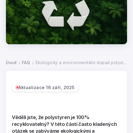
Úvod
FAQ
Ekologický a environmentální dopad polystyrenu
/
/
Aktualizace 16 září, 2025
Věděli jste, že polystyren je 100%
recyklovatelný? V této části často kladených
otázek se zabýváme ekologickými a