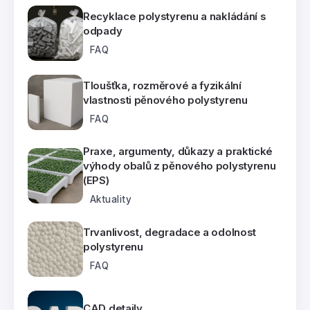
Recyklace polystyrenu a nakládání s
odpady
FAQ
Tloušťka, rozměrové a fyzikální
vlastnosti pěnového polystyrenu
FAQ
Praxe, argumenty, důkazy a praktické
výhody obalů z pěnového polystyrenu
(EPS)
Aktuality
Trvanlivost, degradace a odolnost
polystyrenu
FAQ
CAD detaily