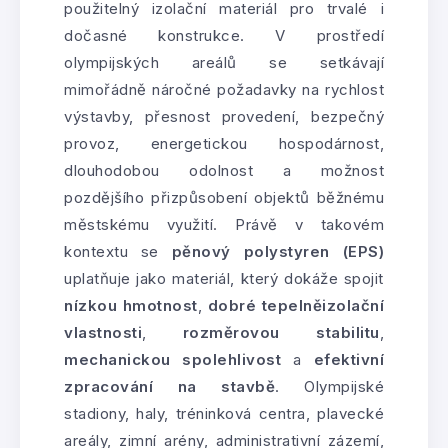
použitelný izolační materiál pro trvalé i
dočasné konstrukce. V prostředí
olympijských areálů se setkávají
mimořádně náročné požadavky na rychlost
výstavby, přesnost provedení, bezpečný
provoz, energetickou hospodárnost,
dlouhodobou odolnost a možnost
pozdějšího přizpůsobení objektů běžnému
městskému využití. Právě v takovém
kontextu se
pěnový polystyren (EPS)
uplatňuje jako materiál, který dokáže spojit
nízkou hmotnost
,
dobré tepelněizolační
vlastnosti
,
rozměrovou stabilitu
,
mechanickou spolehlivost
a
efektivní
zpracování na stavbě
. Olympijské
stadiony, haly, tréninková centra, plavecké
areály, zimní arény, administrativní zázemí,