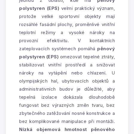
jednou z oblastí, kde má
pěnový
polystyren (EPS)
velmi praktický význam,
protože velké sportovní objekty mají
rozsáhlé fasádní plochy, proměnlivé vnitřní
teplotní režimy a vysoké nároky na
provozní efektivitu. V kontaktních
zateplovacích systémech pomáhá
pěnový
polystyren (EPS)
omezovat tepelné ztráty,
stabilizovat vnitřní prostředí a snižovat
nároky na vytápění nebo chlazení. U
olympijských hal, ubytovacích objektů a
administrativních budov je důležité, aby
tepelná izolace dokázala dlouhodobě
fungovat bez výrazných změn tvaru, bez
zbytečného zatěžování nosné konstrukce a
bez komplikované manipulace při montáži.
Nízká objemová hmotnost pěnového