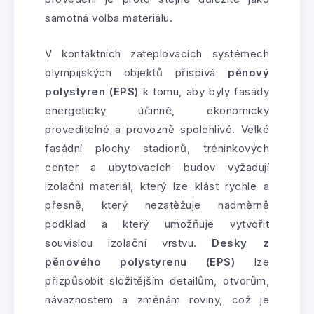
samotná volba materiálu.
V kontaktních zateplovacích systémech
olympijských objektů přispívá
pěnový
polystyren (EPS)
k tomu, aby byly fasády
energeticky účinné, ekonomicky
proveditelné a provozně spolehlivé. Velké
fasádní plochy stadionů, tréninkových
center a ubytovacích budov vyžadují
izolační materiál, který lze klást rychle a
přesně, který nezatěžuje nadměrně
podklad a který umožňuje vytvořit
souvislou izolační vrstvu.
Desky z
pěnového polystyrenu (EPS)
lze
přizpůsobit složitějším detailům, otvorům,
návaznostem a změnám roviny, což je