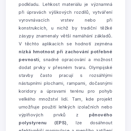
podkladu. Lehkost materiálu je významná
při úpravách výškových rozdílů, vytváření
vyrovnávacích vrstev nebo při
konstrukcích, u nichž by tradiční těžké
zásypy znamenaly větší namáhání základů.
V těchto aplikacích se hodnotí zejména
nízká hmotnost při zachování potřebné
pevnosti
, snadné opracování a možnost
dodat prvky v přesném tvaru. Olympijské
stavby často pracují s rozsáhlými
nástupními plochami, rampami, dočasnými
koridory a úpravami terénu pro pohyb
velkého množství lidí. Tam, kde projekt
umožňuje použití lehkých izolačních nebo
výplňových prvků z
pěnového
polystyrenu (EPS)
, lze dosáhnout
efektivnější manipulace a menšího zatížení