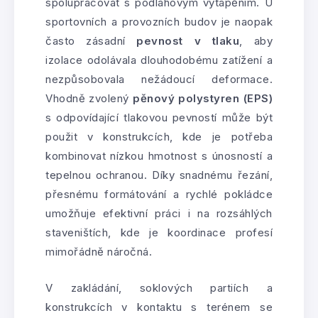
spolupracovat s podlahovým vytápěním. U
sportovních a provozních budov je naopak
často zásadní
pevnost v tlaku
, aby
izolace odolávala dlouhodobému zatížení a
nezpůsobovala nežádoucí deformace.
Vhodně zvolený
pěnový polystyren (EPS)
s odpovídající tlakovou pevností může být
použit v konstrukcích, kde je potřeba
kombinovat nízkou hmotnost s únosností a
tepelnou ochranou. Díky snadnému řezání,
přesnému formátování a rychlé pokládce
umožňuje efektivní práci i na rozsáhlých
staveništích, kde je koordinace profesí
mimořádně náročná.
V zakládání, soklových partiích a
konstrukcích v kontaktu s terénem se