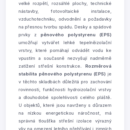
velké rozpětí, rozsáhlé plochy, technické
nástavby, fotovoltaické instalace,
vzduchotechniku, odvodnění a požadavky
na přesnou tvorbu spádu. Desky a spádové
prvky z
pěnového polystyrenu (EPS)
umožňují vytvářet lehké tepelněizolační
vrstvy, které pomáhají odvádět vodu ke
vpustím a současně nezvyšují nadměrně
zatížení střešní konstrukce.
Rozměrová
stabilita pěnového polystyrenu (EPS)
je
v těchto skladbách důležitá pro zachování
rovinnosti, funkčnosti hydroizolační vrstvy
a dlouhodobé spolehlivosti celého pláště.
U objektů, které jsou navrženy s důrazem
na nízkou energetickou náročnost, má
správná tloušťka střešní izolace výrazný
vliv na omezení letního přehřívání i zimních