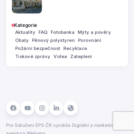
Kategorie
Aktuality
FAQ
Fotobanka
Mýty a pověry
Obaly
Pěnový polystyren
Porovnání
Požární bezpečnost
Recyklace
Tiskové zprávy
Videa
Zateplení
Pro
Sdružení EPS ČR
vyrobila
Digitální a marketingová
agentura Webiano.