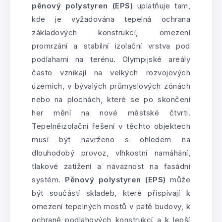
pěnový polystyren (EPS)
uplatňuje tam,
kde je vyžadována tepelná ochrana
základových konstrukcí, omezení
promrzání a stabilní izolační vrstva pod
podlahami na terénu. Olympijské areály
často vznikají na velkých rozvojových
územích, v bývalých průmyslových zónách
nebo na plochách, které se po skončení
her mění na nové městské čtvrti.
Tepelněizolační řešení v těchto objektech
musí být navrženo s ohledem na
dlouhodobý provoz, vlhkostní namáhání,
tlakové zatížení a návaznost na fasádní
systém.
Pěnový polystyren (EPS)
může
být součástí skladeb, které přispívají k
omezení tepelných mostů v patě budovy, k
ochraně podlahových konstrukcí a k lepší