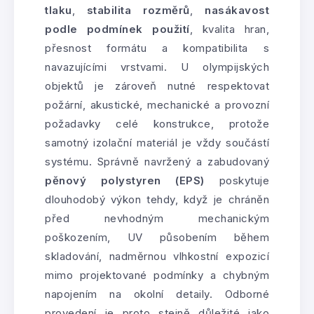
tlaku
,
stabilita rozměrů
,
nasákavost
podle podmínek použití
, kvalita hran,
přesnost formátu a kompatibilita s
navazujícími vrstvami. U olympijských
objektů je zároveň nutné respektovat
požární, akustické, mechanické a provozní
požadavky celé konstrukce, protože
samotný izolační materiál je vždy součástí
systému. Správně navržený a zabudovaný
pěnový polystyren (EPS)
poskytuje
dlouhodobý výkon tehdy, když je chráněn
před nevhodným mechanickým
poškozením, UV působením během
skladování, nadměrnou vlhkostní expozicí
mimo projektované podmínky a chybným
napojením na okolní detaily. Odborné
provedení je proto stejně důležité jako