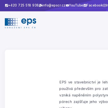
+420 725 518 938
info@epscr.cz
YouTube
Facebook
I
EPS ve stavebnictví je le
používá především pro zate
vzniká napěněním polystyr
pórech zajišťuje jeho výbo