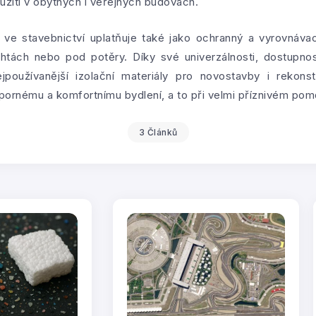
užití v obytných i veřejných budovách.
ve stavebnictví uplatňuje také jako ochranný a vyrovnávací
chtách nebo pod potěry. Díky své univerzálnosti, dostupn
používanější izolační materiály pro novostavby i rekons
ornému a komfortnímu bydlení, a to při velmi příznivém pom
3 Článků