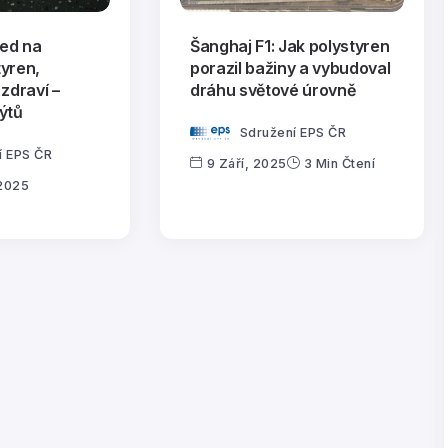
ed na
Šanghaj F1: Jak polystyren
tyren,
porazil bažiny a vybudoval
 zdraví –
dráhu světové úrovně
ýtů
Sdružení EPS ČR
í EPS ČR
9 Září, 2025
3 Min Čtení
 2025