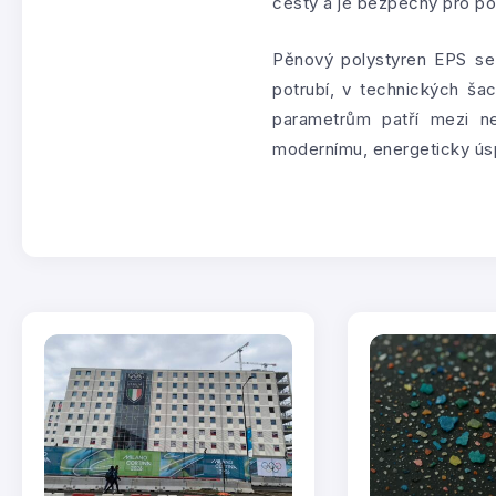
cesty a je bezpečný pro po
Pěnový polystyren EPS se 
potrubí, v technických ša
parametrům patří mezi nej
modernímu, energeticky úsp