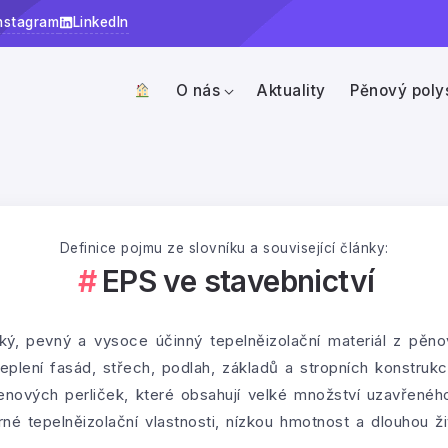
nstagram
LinkedIn
O nás
Aktuality
Pěnový poly
Definice pojmu ze slovníku a související články:
EPS ve stavebnictví
hký, pevný a vysoce účinný tepelněizolační materiál z pěno
plení fasád, střech, podlah, základů a stropních konstruk
enových perliček, které obsahují velké množství uzavřené
rné tepelněizolační vlastnosti, nízkou hmotnost a dlouhou ž