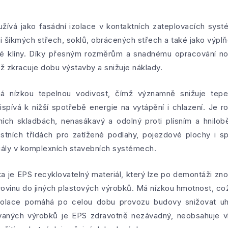
žívá jako fasádní izolace v kontaktních zateplovacích syst
i šikmých střech, soklů, obrácených střech a také jako výplň
é klíny. Díky přesným rozměrům a snadnému opracování n
ž zkracuje dobu výstavby a snižuje náklady.
 nízkou tepelnou vodivost, čímž významně snižuje tepel
ispívá k nižší spotřebě energie na vytápění i chlazení. Je r
ních skladbách, nenasákavý a odolný proti plísním a hnilo
tních třídách pro zatížené podlahy, pojezdové plochy i spe
iály v komplexních stavebních systémech.
ka je EPS recyklovatelný materiál, který lze po demontáži zn
ovinu do jiných plastových výrobků. Má nízkou hmotnost, což
izolace pomáhá po celou dobu provozu budovy snižovat uh
kovaných výrobků je EPS zdravotně nezávadný, neobsahuje v