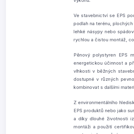
výkonu.
Ve stavebnictví se EPS pou
podlah na terénu, plochých 
lehké násypy nebo spádov
rychlou a čistou montáž, co
Pěnový polystyren EPS má
energetickou účinnost a př
vlhkosti v běžných staveb
dostupné v různých pevnos
kombinovat s dalšími mater
Z environmentálního hledis
EPS produktů nebo jako sur
a díky dlouhé životnosti 
montáži a použití certifi