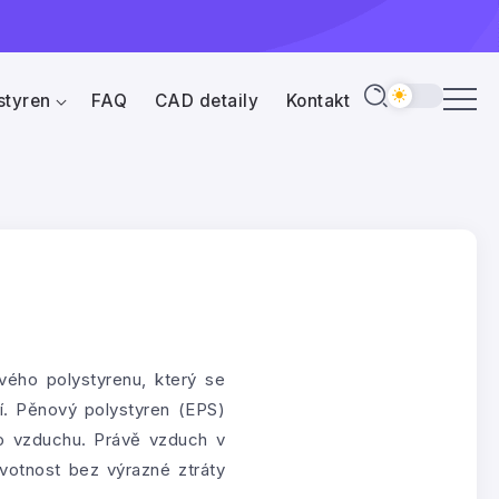
styren
FAQ
CAD detaily
Kontakt
vého polystyrenu, který se
cí. Pěnový polystyren (EPS)
ho vzduchu. Právě vzduch v
ivotnost bez výrazné ztráty