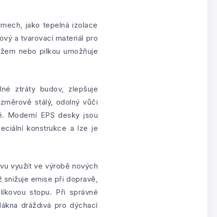
émech, jako tepelná izolace
ový a tvarovací materiál pro
ožem nebo pilkou umožňuje
né ztráty budov, zlepšuje
ozměrově stálý, odolný vůči
bě. Moderní EPS desky jsou
ciální konstrukce a lze je
ovu využít ve výrobě nových
 snižuje emise při dopravě,
líkovou stopu. Při správné
lákna dráždivá pro dýchací