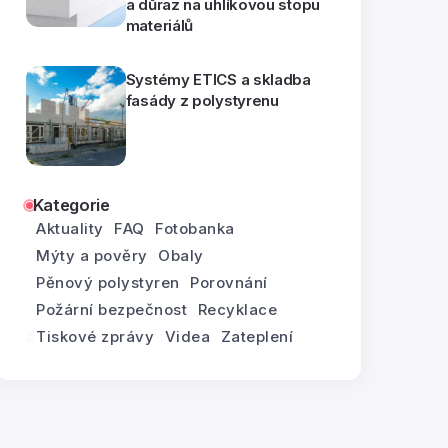
a důraz na uhlíkovou stopu
materiálů
Systémy ETICS a skladba
fasády z polystyrenu
Kategorie
Aktuality
FAQ
Fotobanka
Mýty a pověry
Obaly
Pěnový polystyren
Porovnání
Požární bezpečnost
Recyklace
Tiskové zprávy
Videa
Zateplení