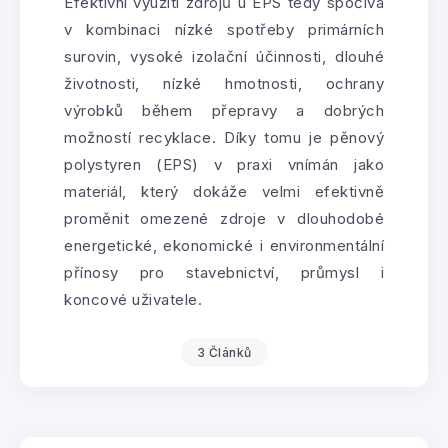
Efektivní využití zdrojů u EPS tedy spočívá
v kombinaci nízké spotřeby primárních
surovin, vysoké izolační účinnosti, dlouhé
životnosti, nízké hmotnosti, ochrany
výrobků během přepravy a dobrých
možností recyklace. Díky tomu je pěnový
polystyren (EPS) v praxi vnímán jako
materiál, který dokáže velmi efektivně
proměnit omezené zdroje v dlouhodobé
energetické, ekonomické i environmentální
přínosy pro stavebnictví, průmysl i
koncové uživatele.
3 Článků