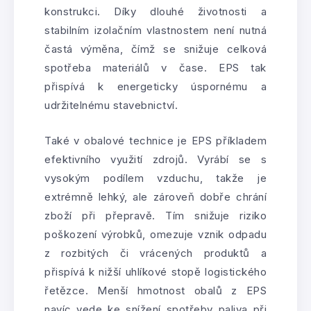
konstrukci. Díky dlouhé životnosti a
stabilním izolačním vlastnostem není nutná
častá výměna, čímž se snižuje celková
spotřeba materiálů v čase. EPS tak
přispívá k energeticky úspornému a
udržitelnému stavebnictví.
Také v obalové technice je EPS příkladem
efektivního využití zdrojů. Vyrábí se s
vysokým podílem vzduchu, takže je
extrémně lehký, ale zároveň dobře chrání
zboží při přepravě. Tím snižuje riziko
poškození výrobků, omezuje vznik odpadu
z rozbitých či vrácených produktů a
přispívá k nižší uhlíkové stopě logistického
řetězce. Menší hmotnost obalů z EPS
navíc vede ke snížení spotřeby paliva při