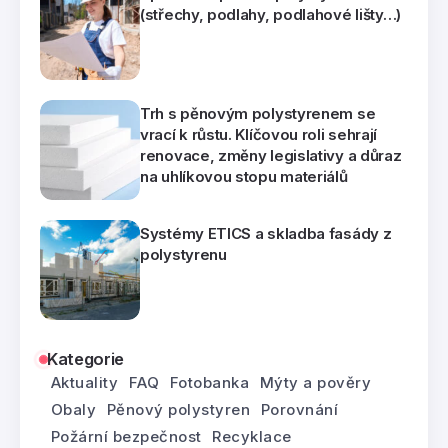
(střechy, podlahy, podlahové lišty…)
Trh s pěnovým polystyrenem se
vrací k růstu. Klíčovou roli sehrají
renovace, změny legislativy a důraz
na uhlíkovou stopu materiálů
Systémy ETICS a skladba fasády z
polystyrenu
Kategorie
Aktuality
FAQ
Fotobanka
Mýty a pověry
Obaly
Pěnový polystyren
Porovnání
Požární bezpečnost
Recyklace