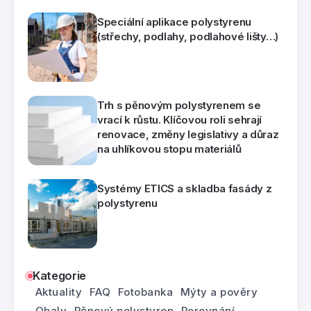
Speciální aplikace polystyrenu
(střechy, podlahy, podlahové lišty…)
Trh s pěnovým polystyrenem se
vrací k růstu. Klíčovou roli sehrají
renovace, změny legislativy a důraz
na uhlíkovou stopu materiálů
Systémy ETICS a skladba fasády z
polystyrenu
Kategorie
Aktuality
FAQ
Fotobanka
Mýty a pověry
Obaly
Pěnový polystyren
Porovnání