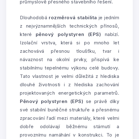
průmyslově přesného stavebního řešení.
Dlouhodobá
rozměrová stabilita
je jedním
z nejvýznamnějších technických přínosů,
které
pěnový polystyren (EPS)
nabízí.
Izolační vrstva, která si po mnoho let
zachovává přesnou tloušťku, tvar i
návaznost na okolní prvky, přispívá ke
stabilnímu tepelnému výkonu celé budovy.
Tato vlastnost je velmi důležitá z hlediska
dlouhé životnosti i z hlediska zachování
projektovaných energetických parametrů.
Pěnový polystyren (EPS)
se právě díky
své stabilní buněčné struktuře a přesnému
zpracování řadí mezi materiály, které velmi
dobře odolávají běžnému stárnutí a
provoznímu namáhání v konstrukci. To je