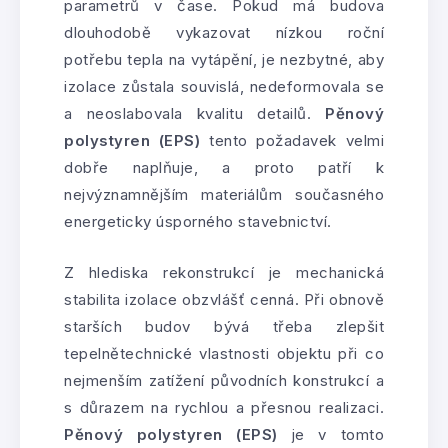
parametrů v čase. Pokud má budova
dlouhodobě vykazovat nízkou roční
potřebu tepla na vytápění, je nezbytné, aby
izolace zůstala souvislá, nedeformovala se
a neoslabovala kvalitu detailů.
Pěnový
polystyren (EPS)
tento požadavek velmi
dobře naplňuje, a proto patří k
nejvýznamnějším materiálům současného
energeticky úsporného stavebnictví.
Z hlediska rekonstrukcí je mechanická
stabilita izolace obzvlášť cenná. Při obnově
starších budov bývá třeba zlepšit
tepelnětechnické vlastnosti objektu při co
nejmenším zatížení původních konstrukcí a
s důrazem na rychlou a přesnou realizaci.
Pěnový polystyren (EPS)
je v tomto