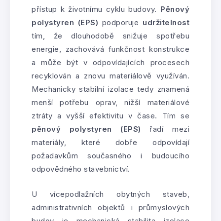
přístup k životnímu cyklu budovy.
Pěnový
polystyren (EPS)
podporuje
udržitelnost
tím, že dlouhodobě snižuje spotřebu
energie, zachovává funkčnost konstrukce
a může být v odpovídajících procesech
recyklován a znovu materiálově využíván.
Mechanicky stabilní izolace tedy znamená
menší potřebu oprav, nižší materiálové
ztráty a vyšší efektivitu v čase. Tím se
pěnový polystyren (EPS)
řadí mezi
materiály, které dobře odpovídají
požadavkům současného i budoucího
odpovědného stavebnictví.
U vícepodlažních obytných staveb,
administrativních objektů i průmyslových
budov je mechanická stabilita izolace