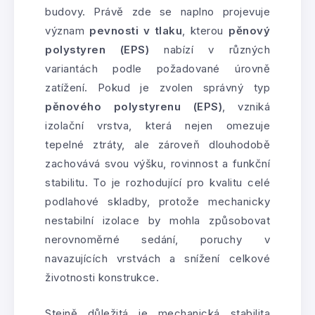
budovy. Právě zde se naplno projevuje
význam
pevnosti v tlaku
, kterou
pěnový
polystyren (EPS)
nabízí v různých
variantách podle požadované úrovně
zatížení. Pokud je zvolen správný typ
pěnového polystyrenu (EPS)
, vzniká
izolační vrstva, která nejen omezuje
tepelné ztráty, ale zároveň dlouhodobě
zachovává svou výšku, rovinnost a funkční
stabilitu. To je rozhodující pro kvalitu celé
podlahové skladby, protože mechanicky
nestabilní izolace by mohla způsobovat
nerovnoměrné sedání, poruchy v
navazujících vrstvách a snížení celkové
životnosti konstrukce.
Stejně důležitá je mechanická stabilita