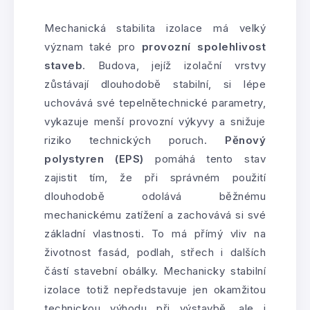
Mechanická stabilita izolace má velký
význam také pro
provozní spolehlivost
staveb
. Budova, jejíž izolační vrstvy
zůstávají dlouhodobě stabilní, si lépe
uchovává své tepelnětechnické parametry,
vykazuje menší provozní výkyvy a snižuje
riziko technických poruch.
Pěnový
polystyren (EPS)
pomáhá tento stav
zajistit tím, že při správném použití
dlouhodobě odolává běžnému
mechanickému zatížení a zachovává si své
základní vlastnosti. To má přímý vliv na
životnost fasád, podlah, střech i dalších
částí stavební obálky. Mechanicky stabilní
izolace totiž nepředstavuje jen okamžitou
technickou výhodu při výstavbě, ale i