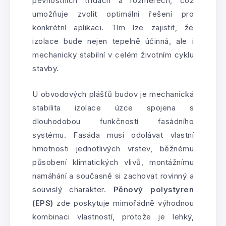
pevnostních třídách a rozměrech, což
umožňuje zvolit optimální řešení pro
konkrétní aplikaci. Tím lze zajistit, že
izolace bude nejen tepelně účinná, ale i
mechanicky stabilní v celém životním cyklu
stavby.
U obvodových plášťů budov je mechanická
stabilita izolace úzce spojena s
dlouhodobou funkčností fasádního
systému. Fasáda musí odolávat vlastní
hmotnosti jednotlivých vrstev, běžnému
působení klimatických vlivů, montážnímu
namáhání a současně si zachovat rovinný a
souvislý charakter.
Pěnový polystyren
(EPS)
zde poskytuje mimořádně výhodnou
kombinaci vlastností, protože je lehký,