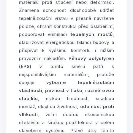
materiálu proti stlačení nebo deformaci.
Znamená schopnost dlouhodobě udržet
tepelněizolační vrstvu v přesně navržené
poloze, chránit konstrukci před oslabením,
podporovat eliminaci
tepelných mostů
,
stabilizovat energetickou bilanci budovy a
přispívat k vyššímu komfortu i nižším
provozním nákladům.
Pěnový polystyren
(EPS)
v tomto směru patří k
nejspolehlivějším materiálům, protože
spojuje
výborné tepelněizolační
vlastnosti
,
pevnost v tlaku
,
rozměrovou
stabilitu
, nízkou hmotnost, snadnou
montáž, dlouhou životnost,
odolnost proti
vlhkosti
, velmi dobrou ekonomickou
efektivitu a širokou použitelnost v celém
stavebním systému. Právě díky těmto