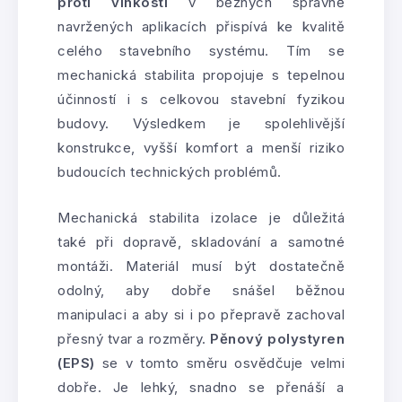
proti vlhkosti
v běžných správně
navržených aplikacích přispívá ke kvalitě
celého stavebního systému. Tím se
mechanická stabilita propojuje s tepelnou
účinností i s celkovou stavební fyzikou
budovy. Výsledkem je spolehlivější
konstrukce, vyšší komfort a menší riziko
budoucích technických problémů.
Mechanická stabilita izolace je důležitá
také při dopravě, skladování a samotné
montáži. Materiál musí být dostatečně
odolný, aby dobře snášel běžnou
manipulaci a aby si i po přepravě zachoval
přesný tvar a rozměry.
Pěnový polystyren
(EPS)
se v tomto směru osvědčuje velmi
dobře. Je lehký, snadno se přenáší a