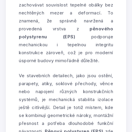
zachovávat souvislost tepelné obálky bez
nechtěných mezer a deformací. To
znamená, že správně navržená a
provedená vrstva z
pěnového
polystyrenu (EPS)
podporuje
mechanickou i tepelnou integritu
konstrukce zároveň, což je pro moderní
úsporné budovy mimořádně důležité.
Ve stavebních detailech, jako jsou ostění,
parapety, atiky, soklové přechody, věnce
nebo napojení různých konstrukčních
systémů, je mechanická stabilita izolace
ještě citlivější. Detail je totiž místem, kde
se kombinují geometrické nároky, montážní
přesnost a potřeba dlouhodobé funkční
návaznosti.
Pěnový polystyren (EPS)
zde