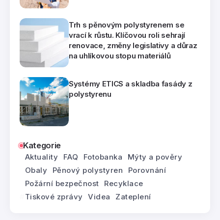
Trh s pěnovým polystyrenem se
vrací k růstu. Klíčovou roli sehrají
renovace, změny legislativy a důraz
na uhlíkovou stopu materiálů
Systémy ETICS a skladba fasády z
polystyrenu
Kategorie
Aktuality
FAQ
Fotobanka
Mýty a pověry
Obaly
Pěnový polystyren
Porovnání
Požární bezpečnost
Recyklace
Tiskové zprávy
Videa
Zateplení