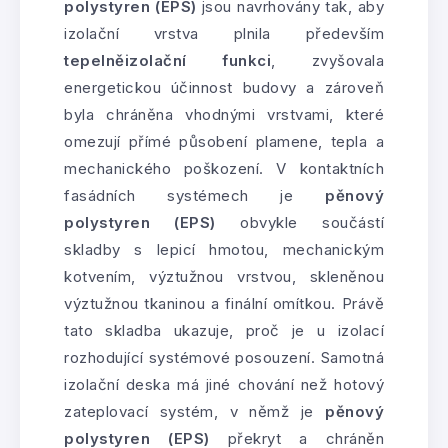
polystyren (EPS)
jsou navrhovány tak, aby
izolační vrstva plnila především
tepelněizolační funkci
, zvyšovala
energetickou účinnost budovy a zároveň
byla chráněna vhodnými vrstvami, které
omezují přímé působení plamene, tepla a
mechanického poškození. V kontaktních
fasádních systémech je
pěnový
polystyren (EPS)
obvykle součástí
skladby s lepicí hmotou, mechanickým
kotvením, výztužnou vrstvou, skleněnou
výztužnou tkaninou a finální omítkou. Právě
tato skladba ukazuje, proč je u izolací
rozhodující systémové posouzení. Samotná
izolační deska má jiné chování než hotový
zateplovací systém, v němž je
pěnový
polystyren (EPS)
překryt a chráněn