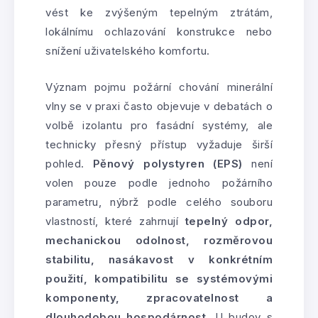
vést ke zvýšeným tepelným ztrátám,
lokálnímu ochlazování konstrukce nebo
snížení uživatelského komfortu.
Význam pojmu požární chování minerální
vlny se v praxi často objevuje v debatách o
volbě izolantu pro fasádní systémy, ale
technicky přesný přístup vyžaduje širší
pohled.
Pěnový polystyren (EPS)
není
volen pouze podle jednoho požárního
parametru, nýbrž podle celého souboru
vlastností, které zahrnují
tepelný odpor,
mechanickou odolnost, rozměrovou
stabilitu, nasákavost v konkrétním
použití, kompatibilitu se systémovými
komponenty, zpracovatelnost a
dlouhodobou hospodárnost
. U budov s