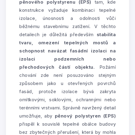
pěnového polystyrenu (EPS)
tam, kde
konstrukce vyžaduje kombinaci tepelné
izolace, únosnosti a odolnosti vůči
běžnému stavebnímu zatížení. V těchto
detailech je důležitá především
stabilita
tvaru, omezení tepelných mostů a
schopnost navázat fasádní izolaci na
izolaci podzemních nebo
přechodových částí objektu
. Požární
chování zde není posuzováno stejným
způsobem jako u otevřených povrchů
fasád, protože izolace bývá zakryta
omítkovými, soklovými, ochrannými nebo
terénními vrstvami. Správně navržený detail
umožňuje, aby
pěnový polystyren (EPS)
přispěl k souvislé tepelné obálce budovy
bez zbytečných přerušení, která by mohla