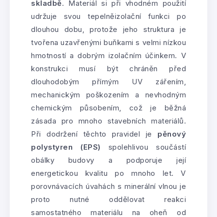
skladbě
. Materiál si při vhodném použití
udržuje svou tepelněizolační funkci po
dlouhou dobu, protože jeho struktura je
tvořena uzavřenými buňkami s velmi nízkou
hmotností a dobrým izolačním účinkem. V
konstrukci musí být chráněn před
dlouhodobým přímým UV zářením,
mechanickým poškozením a nevhodným
chemickým působením, což je běžná
zásada pro mnoho stavebních materiálů.
Při dodržení těchto pravidel je
pěnový
polystyren (EPS)
spolehlivou součástí
obálky budovy a podporuje její
energetickou kvalitu po mnoho let. V
porovnávacích úvahách s minerální vlnou je
proto nutné oddělovat reakci
samostatného materiálu na oheň od