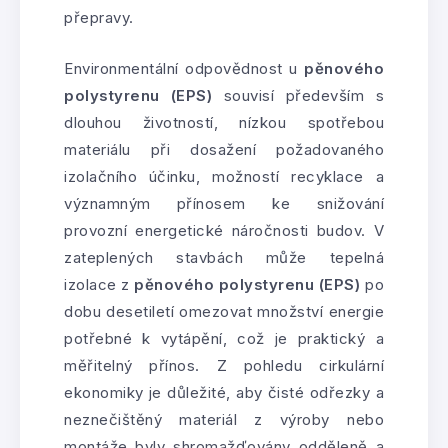
přepravy.
Environmentální odpovědnost u
pěnového
polystyrenu (EPS)
souvisí především s
dlouhou životností, nízkou spotřebou
materiálu při dosažení požadovaného
izolačního účinku, možností recyklace a
významným přínosem ke snižování
provozní energetické náročnosti budov. V
zateplených stavbách může tepelná
izolace z
pěnového polystyrenu (EPS)
po
dobu desetiletí omezovat množství energie
potřebné k vytápění, což je praktický a
měřitelný přínos. Z pohledu cirkulární
ekonomiky je důležité, aby čisté odřezky a
neznečištěný materiál z výroby nebo
montáže byly shromažďovány odděleně a