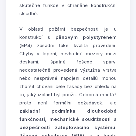
skutečné funkce v chráněné konstrukční
skladbě.
V oblasti požární bezpečnosti je u
konstrukcí s
pěnovým polystyrenem
(EPS)
zásadní také kvalita provedení.
Chyby v lepení, nevhodné mezery mezi
deskami, špatně řešené spáry,
nedostatečně provedená výztužná vrstva
nebo nesprávné napojení detailů mohou
zhoršit chování celé fasády bez ohledu na
to, jaký izolant byl použit. Odborná montáž
proto není formální požadavek, ale
základní podmínka dlouhodobé
funkčnosti, mechanické soudržnosti a
bezpečnosti zateplovacího systému
.
Pěnový polystyren (EPS)
je v tomto