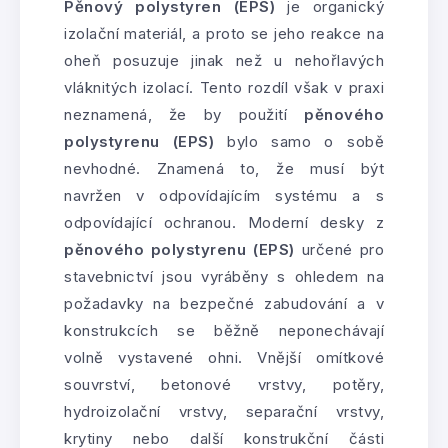
Pěnový polystyren (EPS)
je organický
izolační materiál, a proto se jeho reakce na
oheň posuzuje jinak než u nehořlavých
vláknitých izolací. Tento rozdíl však v praxi
neznamená, že by použití
pěnového
polystyrenu (EPS)
bylo samo o sobě
nevhodné. Znamená to, že musí být
navržen v odpovídajícím systému a s
odpovídající ochranou. Moderní desky z
pěnového polystyrenu (EPS)
určené pro
stavebnictví jsou vyráběny s ohledem na
požadavky na bezpečné zabudování a v
konstrukcích se běžně neponechávají
volně vystavené ohni. Vnější omítkové
souvrství, betonové vrstvy, potěry,
hydroizolační vrstvy, separační vrstvy,
krytiny nebo další konstrukční části