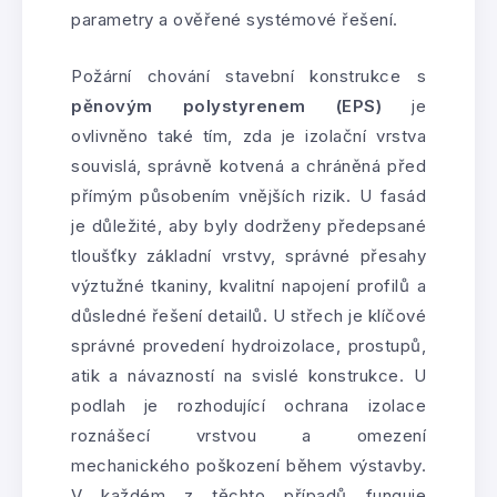
parametry a ověřené systémové řešení.
Požární chování stavební konstrukce s
pěnovým polystyrenem (EPS)
je
ovlivněno také tím, zda je izolační vrstva
souvislá, správně kotvená a chráněná před
přímým působením vnějších rizik. U fasád
je důležité, aby byly dodrženy předepsané
tloušťky základní vrstvy, správné přesahy
výztužné tkaniny, kvalitní napojení profilů a
důsledné řešení detailů. U střech je klíčové
správné provedení hydroizolace, prostupů,
atik a návazností na svislé konstrukce. U
podlah je rozhodující ochrana izolace
roznášecí vrstvou a omezení
mechanického poškození během výstavby.
V každém z těchto případů funguje