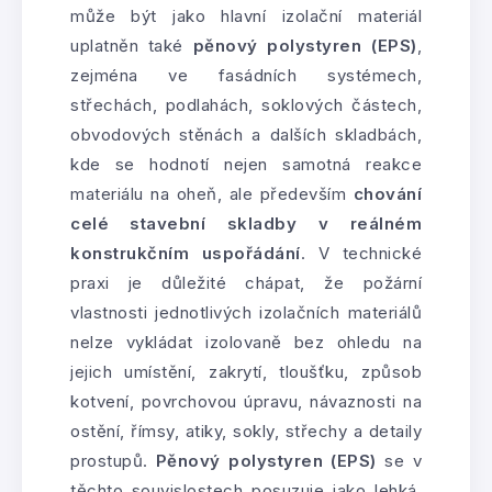
může být jako hlavní izolační materiál
uplatněn také
pěnový polystyren (EPS)
,
zejména ve fasádních systémech,
střechách, podlahách, soklových částech,
obvodových stěnách a dalších skladbách,
kde se hodnotí nejen samotná reakce
materiálu na oheň, ale především
chování
celé stavební skladby v reálném
konstrukčním uspořádání
. V technické
praxi je důležité chápat, že požární
vlastnosti jednotlivých izolačních materiálů
nelze vykládat izolovaně bez ohledu na
jejich umístění, zakrytí, tloušťku, způsob
kotvení, povrchovou úpravu, návaznosti na
ostění, římsy, atiky, sokly, střechy a detaily
prostupů.
Pěnový polystyren (EPS)
se v
těchto souvislostech posuzuje jako lehká,