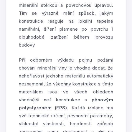
minerální stěrkou a povrchovou úpravou.
Tím se výrazně mění způsob, jakým
konstrukce reaguje na lokální tepelné
namáhání, šíření plamene po povrchu i
dlouhodobé zatížení během provozu
budovy.
Při odborném výkladu pojmu požární
chování minerální vlny je vhodné dodat, že
nehořlavost jednoho materiálu automaticky
neznamená, že všechny konstrukce s tímto
materiálem jsou ve všech ohledech
vhodnější než konstrukce s
pěnovým
polystyrenem (EPS)
. Každá izolace má
své technické určení, pevnostní parametry,
vlhkostní vlastnosti, hmotnost, způsob
zpracování, cenu, dostupnost a vliv na