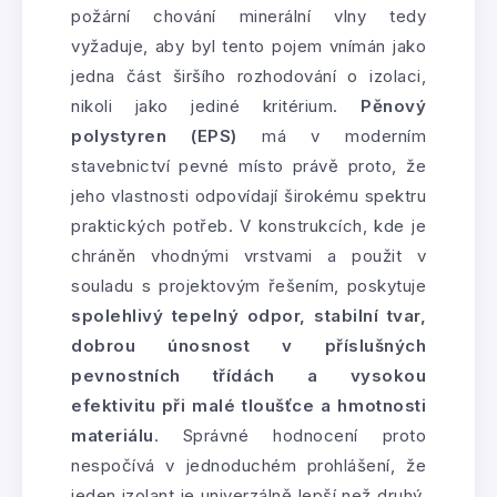
požární chování minerální vlny tedy
vyžaduje, aby byl tento pojem vnímán jako
jedna část širšího rozhodování o izolaci,
nikoli jako jediné kritérium.
Pěnový
polystyren (EPS)
má v moderním
stavebnictví pevné místo právě proto, že
jeho vlastnosti odpovídají širokému spektru
praktických potřeb. V konstrukcích, kde je
chráněn vhodnými vrstvami a použit v
souladu s projektovým řešením, poskytuje
spolehlivý tepelný odpor, stabilní tvar,
dobrou únosnost v příslušných
pevnostních třídách a vysokou
efektivitu při malé tloušťce a hmotnosti
materiálu
. Správné hodnocení proto
nespočívá v jednoduchém prohlášení, že
jeden izolant je univerzálně lepší než druhý,