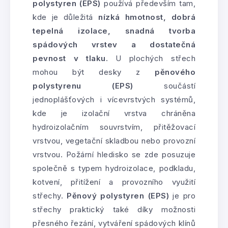
polystyren (EPS)
používá především tam,
kde je důležitá
nízká hmotnost, dobrá
tepelná izolace, snadná tvorba
spádových vrstev a dostatečná
pevnost v tlaku
. U plochých střech
mohou být desky z
pěnového
polystyrenu (EPS)
součástí
jednoplášťových i vícevrstvých systémů,
kde je izolační vrstva chráněna
hydroizolačním souvrstvím, přitěžovací
vrstvou, vegetační skladbou nebo provozní
vrstvou. Požární hledisko se zde posuzuje
společně s typem hydroizolace, podkladu,
kotvení, přitížení a provozního využití
střechy.
Pěnový polystyren (EPS)
je pro
střechy praktický také díky možnosti
přesného řezání, vytváření spádových klínů