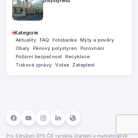
polystyrenu
Kategorie
Aktuality
FAQ
Fotobanka
Mýty a pověry
Obaly
Pěnový polystyren
Porovnání
Požární bezpečnost
Recyklace
Tiskové zprávy
Videa
Zateplení
Pro
Sdružení EPS ČR
vyrobila
Digitální a marketingová