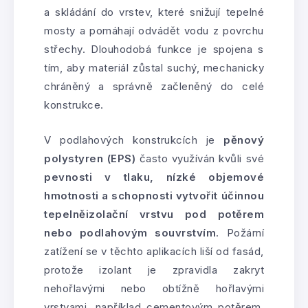
a skládání do vrstev, které snižují tepelné
mosty a pomáhají odvádět vodu z povrchu
střechy. Dlouhodobá funkce je spojena s
tím, aby materiál zůstal suchý, mechanicky
chráněný a správně začleněný do celé
konstrukce.
V podlahových konstrukcích je
pěnový
polystyren (EPS)
často využíván kvůli své
pevnosti v tlaku, nízké objemové
hmotnosti a schopnosti vytvořit účinnou
tepelněizolační vrstvu pod potěrem
nebo podlahovým souvrstvím
. Požární
zatížení se v těchto aplikacích liší od fasád,
protože izolant je zpravidla zakryt
nehořlavými nebo obtížně hořlavými
vrstvami, například cementovým potěrem,