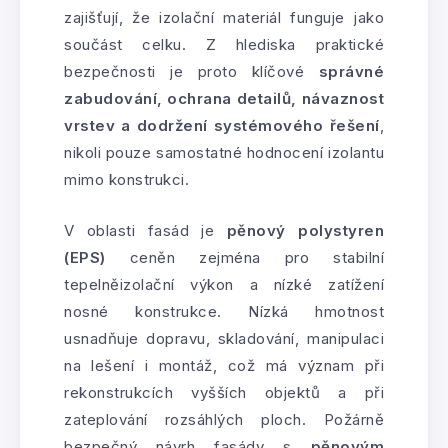
zajišťují, že izolační materiál funguje jako
součást celku. Z hlediska praktické
bezpečnosti je proto klíčové
správné
zabudování, ochrana detailů, návaznost
vrstev a dodržení systémového řešení
,
nikoli pouze samostatné hodnocení izolantu
mimo konstrukci.
V oblasti fasád je
pěnový polystyren
(EPS)
ceněn zejména pro stabilní
tepelněizolační výkon a nízké zatížení
nosné konstrukce. Nízká hmotnost
usnadňuje dopravu, skladování, manipulaci
na lešení i montáž, což má význam při
rekonstrukcích vyšších objektů a při
zateplování rozsáhlých ploch. Požárně
bezpečný návrh fasády s
pěnovým