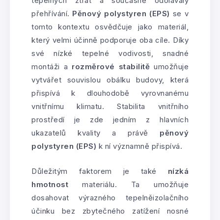
tepelných ztrát a současně odolávaly
přehřívání.
Pěnový polystyren (EPS)
se v
tomto kontextu osvědčuje jako materiál,
který velmi účinně podporuje oba cíle. Díky
své nízké tepelné vodivosti, snadné
montáži a
rozměrové stabilitě
umožňuje
vytvářet souvislou obálku budovy, která
přispívá k dlouhodobě vyrovnanému
vnitřnímu klimatu. Stabilita vnitřního
prostředí je zde jedním z hlavních
ukazatelů kvality a právě
pěnový
polystyren (EPS)
k ní významně přispívá.
Důležitým faktorem je také
nízká
hmotnost
materiálu. Ta umožňuje
dosahovat výrazného tepelněizolačního
účinku bez zbytečného zatížení nosné