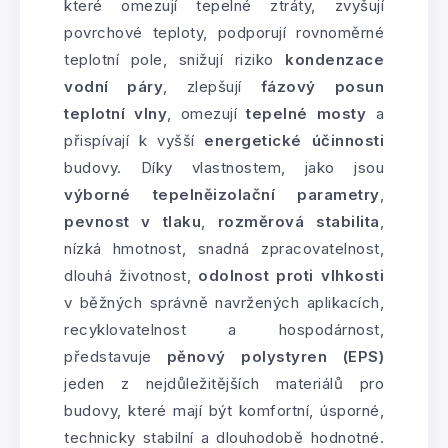
které omezují tepelné ztráty, zvyšují
povrchové teploty, podporují rovnoměrné
teplotní pole, snižují riziko
kondenzace
vodní páry
, zlepšují
fázový posun
teplotní vlny
, omezují
tepelné mosty
a
přispívají k vyšší
energetické účinnosti
budovy. Díky vlastnostem, jako jsou
výborné tepelněizolační parametry
,
pevnost v tlaku
,
rozměrová stabilita
,
nízká hmotnost, snadná zpracovatelnost,
dlouhá životnost,
odolnost proti vlhkosti
v běžných správně navržených aplikacích,
recyklovatelnost a hospodárnost,
představuje
pěnový polystyren (EPS)
jeden z nejdůležitějších materiálů pro
budovy, které mají být komfortní, úsporné,
technicky stabilní a dlouhodobě hodnotné.