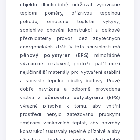
objektu dlouhodobě udržovat vyrovnané
teplotní poměry, příznivou tepelnou
pohodu, omezené teplotní výkyvy,
spolehlivé chování konstrukcí a celkově
předvídatelný provoz bez zbytečných
energetických ztrát. V této souvislosti má
pěnový polystyren (EPS)
mimořádně
významné postavení, protože patří mezi
nejúčinnější materiály pro vytváření stabilní
a souvislé tepelné obálky budovy. Právě
dobře navržená a odborně provedená
vrstva z
pěnového polystyrenu (EPS)
výrazně přispívá k tomu, aby vnitřní
prostředí nebylo zatěžováno prudkými
změnami venkovních teplot, aby povrchy
konstrukcí zůstávaly tepelně příznivé a aby
uživatelé budovy mohli dlouhodobě