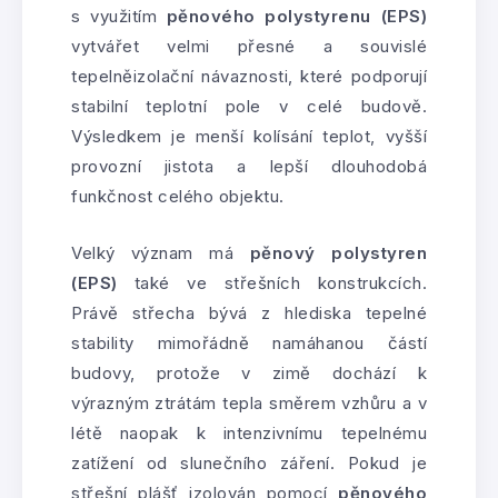
s využitím
pěnového polystyrenu (EPS)
vytvářet velmi přesné a souvislé
tepelněizolační návaznosti, které podporují
stabilní teplotní pole v celé budově.
Výsledkem je menší kolísání teplot, vyšší
provozní jistota a lepší dlouhodobá
funkčnost celého objektu.
Velký význam má
pěnový polystyren
(EPS)
také ve střešních konstrukcích.
Právě střecha bývá z hlediska tepelné
stability mimořádně namáhanou částí
budovy, protože v zimě dochází k
výrazným ztrátám tepla směrem vzhůru a v
létě naopak k intenzivnímu tepelnému
zatížení od slunečního záření. Pokud je
střešní plášť izolován pomocí
pěnového