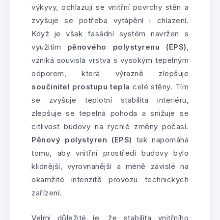
výkyvy, ochlazují se vnitřní povrchy stěn a
zvyšuje se potřeba vytápění i chlazení.
Když je však fasádní systém navržen s
využitím
pěnového polystyrenu (EPS)
,
vzniká souvislá vrstva s vysokým tepelným
odporem, která výrazně zlepšuje
součinitel prostupu tepla
celé stěny. Tím
se zvyšuje teplotní stabilita interiéru,
zlepšuje se tepelná pohoda a snižuje se
citlivost budovy na rychlé změny počasí.
Pěnový polystyren (EPS)
tak napomáhá
tomu, aby vnitřní prostředí budovy bylo
klidnější, vyrovnanější a méně závislé na
okamžité intenzitě provozu technických
zařízení.
Velmi důležité je, že stabilita vnitřního