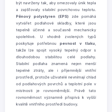
být navrženy tak, aby omezovaly únik tepla
a zajišťovaly stabilní povrchovou teplotu.
Pěnový polystyren (EPS)
zde pomáhá
vytvářet podlahové skladby, které jsou
tepelně účinné a současně mechanicky
spolehlivé. U vhodně zvolených typů
poskytuje potřebnou
pevnost v tlaku
,
takže lze spojit vysoký tepelný odpor s
dlouhodobou stabilitou celé podlahy.
Stabilní podlaha znamená nejen menší
tepelné ztráty, ale i příjemnější vnitřní
prostředí, protože uživatelé nevnímají chlad
od podlahových povrchů a teplotní pole v
místnosti je rovnoměrnější. Právě tato
rovnoměrnost významně přispívá k vyšší
kvalitě vnitřního prostředí budovy.