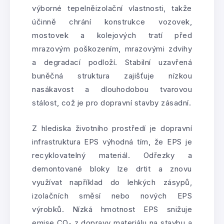
výborné tepelněizolační vlastnosti, takže
účinně chrání konstrukce vozovek,
mostovek a kolejových tratí před
mrazovým poškozením, mrazovými zdvihy
a degradací podloží. Stabilní uzavřená
buněčná struktura zajišťuje nízkou
nasákavost a dlouhodobou tvarovou
stálost, což je pro dopravní stavby zásadní.
Z hlediska životního prostředí je dopravní
infrastruktura EPS výhodná tím, že EPS je
recyklovatelný materiál. Odřezky a
demontované bloky lze drtit a znovu
využívat například do lehkých zásypů,
izolačních směsí nebo nových EPS
výrobků. Nízká hmotnost EPS snižuje
emise CO₂ z dopravy materiálu na stavbu a