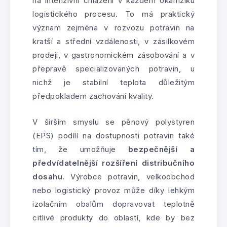
na intenzivní chlazení v každém okamžiku
logistického procesu. To má praktický
význam zejména v rozvozu potravin na
kratší a střední vzdálenosti, v zásilkovém
prodeji, v gastronomickém zásobování a v
přepravě specializovaných potravin, u
nichž je stabilní teplota důležitým
předpokladem zachování kvality.
V širším smyslu se pěnový polystyren
(EPS) podílí na dostupnosti potravin také
tím, že umožňuje
bezpečnější a
předvídatelnější rozšíření distribučního
dosahu
. Výrobce potravin, velkoobchod
nebo logistický provoz může díky lehkým
izolačním obalům dopravovat teplotně
citlivé produkty do oblastí, kde by bez