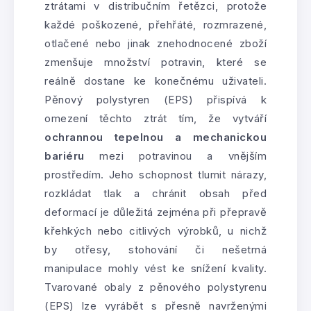
ztrátami v distribučním řetězci, protože
každé poškozené, přehřáté, rozmrazené,
otlačené nebo jinak znehodnocené zboží
zmenšuje množství potravin, které se
reálně dostane ke konečnému uživateli.
Pěnový polystyren (EPS) přispívá k
omezení těchto ztrát tím, že vytváří
ochrannou tepelnou a mechanickou
bariéru
mezi potravinou a vnějším
prostředím. Jeho schopnost tlumit nárazy,
rozkládat tlak a chránit obsah před
deformací je důležitá zejména při přepravě
křehkých nebo citlivých výrobků, u nichž
by otřesy, stohování či nešetrná
manipulace mohly vést ke snížení kvality.
Tvarované obaly z pěnového polystyrenu
(EPS) lze vyrábět s přesně navrženými