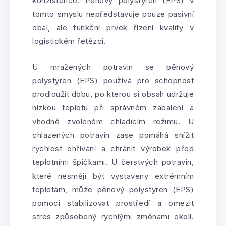
konzistence. Pěnový polystyren (EPS) v
tomto smyslu nepředstavuje pouze pasivní
obal, ale funkční prvek řízení kvality v
logistickém řetězci.
U mražených potravin se pěnový
polystyren (EPS) používá pro schopnost
prodloužit dobu, po kterou si obsah udržuje
nízkou teplotu při správném zabalení a
vhodně zvoleném chladicím režimu. U
chlazených potravin zase pomáhá snížit
rychlost ohřívání a chránit výrobek před
teplotními špičkami. U čerstvých potravin,
které nesmějí být vystaveny extrémním
teplotám, může pěnový polystyren (EPS)
pomoci stabilizovat prostředí a omezit
stres způsobený rychlými změnami okolí.