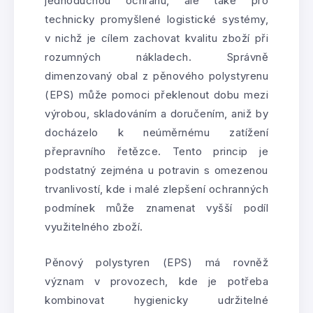
jednoduchou ochranu, ale také pro
technicky promyšlené logistické systémy,
v nichž je cílem zachovat kvalitu zboží při
rozumných nákladech. Správně
dimenzovaný obal z pěnového polystyrenu
(EPS) může pomoci překlenout dobu mezi
výrobou, skladováním a doručením, aniž by
docházelo k neúměrnému zatížení
přepravního řetězce. Tento princip je
podstatný zejména u potravin s omezenou
trvanlivostí, kde i malé zlepšení ochranných
podmínek může znamenat vyšší podíl
využitelného zboží.
Pěnový polystyren (EPS) má rovněž
význam v provozech, kde je potřeba
kombinovat hygienicky udržitelné