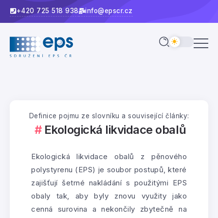
+420 725 518 938
info@epscr.cz
Definice pojmu ze slovníku a související články:
Ekologická likvidace obalů
Ekologická likvidace obalů z pěnového
polystyrenu (EPS) je soubor postupů, které
zajišťují šetrné nakládání s použitými EPS
obaly tak, aby byly znovu využity jako
cenná surovina a nekončily zbytečně na