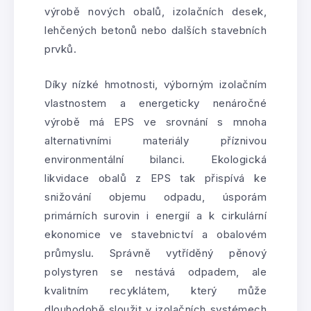
výrobě nových obalů, izolačních desek,
lehčených betonů nebo dalších stavebních
prvků.
Díky nízké hmotnosti, výborným izolačním
vlastnostem a energeticky nenáročné
výrobě má EPS ve srovnání s mnoha
alternativními materiály příznivou
environmentální bilanci. Ekologická
likvidace obalů z EPS tak přispívá ke
snižování objemu odpadu, úsporám
primárních surovin i energií a k cirkulární
ekonomice ve stavebnictví a obalovém
průmyslu. Správně vytříděný pěnový
polystyren se nestává odpadem, ale
kvalitním recyklátem, který může
dlouhodobě sloužit v izolačních systémech