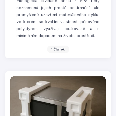
Ekologická likvidace obalů z EPS tedy
neznamená jejich prosté odstranění, ale
promyšlené uzavření materiálového cyklu,
ve kterém se kvalitní vlastnosti pěnového
polystyrenu využívají opakovaně a s
minimálním dopadem na životní prostředí.
1 Článek