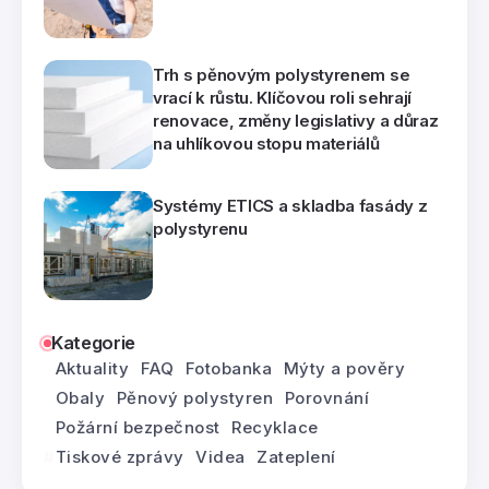
Trh s pěnovým polystyrenem se
vrací k růstu. Klíčovou roli sehrají
renovace, změny legislativy a důraz
na uhlíkovou stopu materiálů
Systémy ETICS a skladba fasády z
polystyrenu
Kategorie
Aktuality
FAQ
Fotobanka
Mýty a pověry
Obaly
Pěnový polystyren
Porovnání
Požární bezpečnost
Recyklace
Tiskové zprávy
Videa
Zateplení