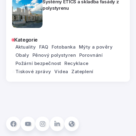
Systémy ETICS a skladba fasády z
polystyrenu
Kategorie
Aktuality
FAQ
Fotobanka
Mýty a pověry
Obaly
Pěnový polystyren
Porovnání
Požární bezpečnost
Recyklace
Tiskové zprávy
Videa
Zateplení