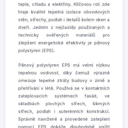
tepla, chladu a elektřiny. Klíčovou roli zde
hraje kvalitní tepelná izolace obvodových
stěn, střechy, podlah i detailů kolem oken a
dveří. Jedním z nejčastěji používaných a
technicky ověřených materiálů pro
zlepšení energetické efektivity je pěnový
polystyren (EPS).
Pěnový polystyren EPS má velmi nízkou
tepelnou vodivost, díky čemuž výrazně
omezuje tepelné ztráty budovy v zimě a
přehřívání v létě. Používá se v kontaktních
zateplovacích systémech fasád, ve
skladbách plochých střech, šikmých
střech, podlah i suterénních konstrukcí.
Správně navržené a provedené zateplení
pomocí EPS dokáže dlouhodobě snížit