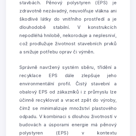
stavbách. Pěnový polystyren (EPS) je
zdravotně nezávadný, neuvolňuje vlákna ani
škodlivé látky do vnitřního prostředí a je
dlouhodobě stabilní. V konstrukcích
nepodléhá hnilobě, nekoroduje a neplesniví,
což prodlužuje životnost stavebních prvků
a snižuje potřebu oprav či výměn.
Správně navržený systém sběru, třídění a
recyklace EPS dále zlepšuje jeho
environmentální profil. Čistý stavební a
obalový EPS od zákazníků i z průmyslu lze
účinně recyklovat a vracet zpět do výroby,
čímž se minimalizuje množství plastového
odpadu. V kombinaci s dlouhou životností v
budovách a úsporami energie má pěnový
polystyren (EPS) v kontextu