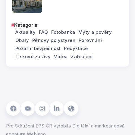
Kategorie
Aktuality
FAQ
Fotobanka
Mýty a pověry
Obaly
Pěnový polystyren
Porovnání
Požární bezpečnost
Recyklace
Tiskové zprávy
Videa
Zateplení
Pro
Sdružení EPS ČR
vyrobila
Digitální a marketingová
agentura Webiano.