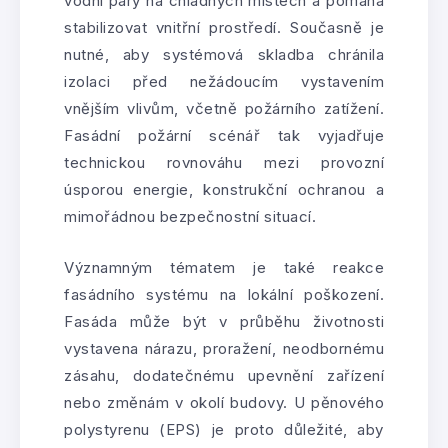
vodní páry na chladných místech a pomáhá
stabilizovat vnitřní prostředí. Současně je
nutné, aby systémová skladba chránila
izolaci před nežádoucím vystavením
vnějším vlivům, včetně požárního zatížení.
Fasádní požární scénář tak vyjadřuje
technickou rovnováhu mezi provozní
úsporou energie, konstrukční ochranou a
mimořádnou bezpečnostní situací.
Významným tématem je také reakce
fasádního systému na lokální poškození.
Fasáda může být v průběhu životnosti
vystavena nárazu, proražení, neodbornému
zásahu, dodatečnému upevnění zařízení
nebo změnám v okolí budovy. U pěnového
polystyrenu (EPS) je proto důležité, aby