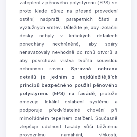
zateplení z pěnového polystyrenu (EPS) se
proto klade důraz na přesné provedení
ostění, nadpraží, parapetních částí a
výztužných vrstev. Důležité je, aby izolační
desky nebyly v kritických detailech
ponechány nechráněné, aby spáry
nenavazovaly nevhodně do rohů otvorů a
aby povrchová vrstva tvořila souvislou
ochrannou rovinu.
Správná ochrana
detailů je jedním z nejdůležitějších
principů bezpečného použití pěnového
polystyrenu (EPS) na fasádě
, protože
omezuje lokální oslabení systému a
podporuje předvídatelné chování při
mimořádném tepelném zatížení. Současně
zlepšuje odolnost fasády vůči běžnému
provoznímu namáhání, vlhkosti,