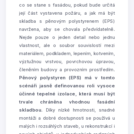
co se stane s fasádou, pokud bude určitá
její část vystavena požáru, a jak má být
skladba s pěnovým polystyrenem (EPS)
navržena, aby se chovala předvídatelně.
Nejde pouze o jeden detail nebo jednu
vlastnost, ale o soubor souvislostí mezi
materiálem, podkladem, lepením, kotvením,
výztužnou vrstvou, povrchovou úpravou,
členěním budovy a provozním prostředím.
Pěnový polystyren (EPS) má v tomto
scénáři jasně definovanou roli vysoce
účinné tepelné izolace, která musí být
trvale chráněna vhodnou fasádní
skladbou.
Díky nízké hmotnosti, snadné
montáži a dobré dostupnosti se používá u
malých i rozsáhlých staveb, u rekonstrukcí i