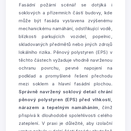
Fasádní požární scénář se dotýká i
soklových a přízemních částí budovy, kde
může být fasáda vystavena zvýšenému
mechanickému namáhání, odstřikující vodě,
blízkosti parkujících vozidel, popelnic,
skladovaných předmětů nebo jiných zdrojů
lokálního rizika. Pěnový polystyren (EPS) v
těchto částech vyžaduje vhodně navrženou
ochranu povrchu, pevné napojení na
podklad a promyšlené řešení přechodu
mezi soklem a hlavní fasádní plochou.
Správně navržený soklový detail chrání
pěnový polystyren (EPS) před vlhkostí,
nárazem a tepelným namáháním
, čímž
přispívá k dlouhodobé spolehlivosti celého
zateplení. V praxi je důležité, aby izolační