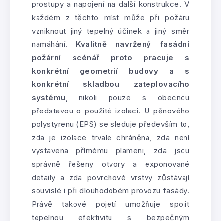
prostupy a napojení na další konstrukce. V
každém z těchto míst může při požáru
vzniknout jiný tepelný účinek a jiný směr
namáhání.
Kvalitně navržený fasádní
požární scénář proto pracuje s
konkrétní geometrií budovy a s
konkrétní skladbou zateplovacího
systému
, nikoli pouze s obecnou
představou o použité izolaci. U pěnového
polystyrenu (EPS) se sleduje především to,
zda je izolace trvale chráněna, zda není
vystavena přímému plameni, zda jsou
správně řešeny otvory a exponované
detaily a zda povrchové vrstvy zůstávají
souvislé i při dlouhodobém provozu fasády.
Právě takové pojetí umožňuje spojit
tepelnou efektivitu s bezpečným