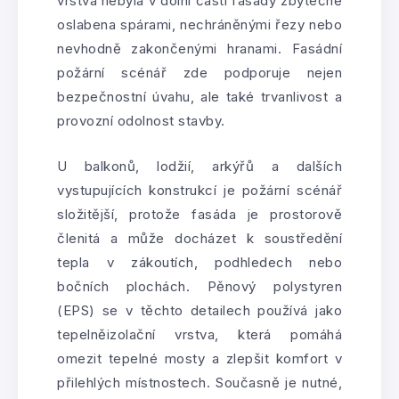
vrstva nebyla v dolní části fasády zbytečně
oslabena spárami, nechráněnými řezy nebo
nevhodně zakončenými hranami. Fasádní
požární scénář zde podporuje nejen
bezpečnostní úvahu, ale také trvanlivost a
provozní odolnost stavby.
U balkonů, lodžií, arkýřů a dalších
vystupujících konstrukcí je požární scénář
složitější, protože fasáda je prostorově
členitá a může docházet k soustředění
tepla v zákoutích, podhledech nebo
bočních plochách. Pěnový polystyren
(EPS) se v těchto detailech používá jako
tepelněizolační vrstva, která pomáhá
omezit tepelné mosty a zlepšit komfort v
přilehlých místnostech. Současně je nutné,