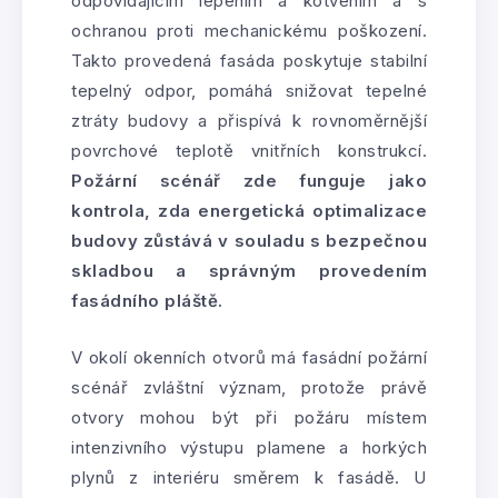
odpovídajícím lepením a kotvením a s
ochranou proti mechanickému poškození.
Takto provedená fasáda poskytuje stabilní
tepelný odpor, pomáhá snižovat tepelné
ztráty budovy a přispívá k rovnoměrnější
povrchové teplotě vnitřních konstrukcí.
Požární scénář zde funguje jako
kontrola, zda energetická optimalizace
budovy zůstává v souladu s bezpečnou
skladbou a správným provedením
fasádního pláště.
V okolí okenních otvorů má fasádní požární
scénář zvláštní význam, protože právě
otvory mohou být při požáru místem
intenzivního výstupu plamene a horkých
plynů z interiéru směrem k fasádě. U