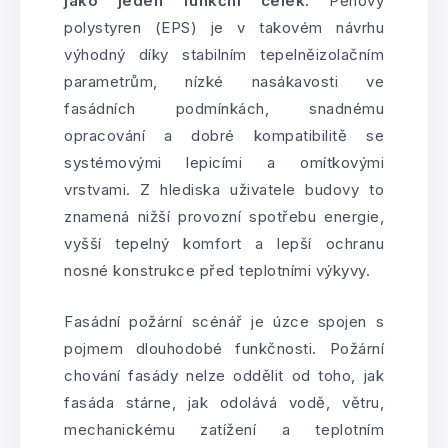
jako jeden funkční celek.
Pěnový
polystyren (EPS) je v takovém návrhu
výhodný díky stabilním tepelněizolačním
parametrům, nízké nasákavosti ve
fasádních podmínkách, snadnému
opracování a dobré kompatibilitě se
systémovými lepicími a omítkovými
vrstvami. Z hlediska uživatele budovy to
znamená nižší provozní spotřebu energie,
vyšší tepelný komfort a lepší ochranu
nosné konstrukce před teplotními výkyvy.
Fasádní požární scénář je úzce spojen s
pojmem dlouhodobé funkčnosti. Požární
chování fasády nelze oddělit od toho, jak
fasáda stárne, jak odolává vodě, větru,
mechanickému zatížení a teplotním