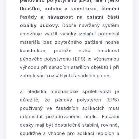
pěnového polystyrenu (EPS), ale i jeho
tloušťku, polohu v konstrukci, členění
fasády a návaznost na ostatní části
obálky budovy.
Dobře navržený systém
umožňuje využít vysoký izolační potenciál
materiálu bez zbytečného zatížení nosné
konstrukce, protože nízká hmotnost
pěnového polystyrenu (EPS) je významnou
výhodou při sanacích starších objektů i při
zateplování rozsáhlých fasádních ploch.
Z hlediska mechanické spolehlivosti je
důležité, že pěnový polystyren (EPS)
používaný ve fasádních aplikacích musí
odpovídat požadovanému účelu. Fasádní
desky mají být dostatečně stabilní, rovinné,
soudržné a vhodné pro aplikaci lepicích a