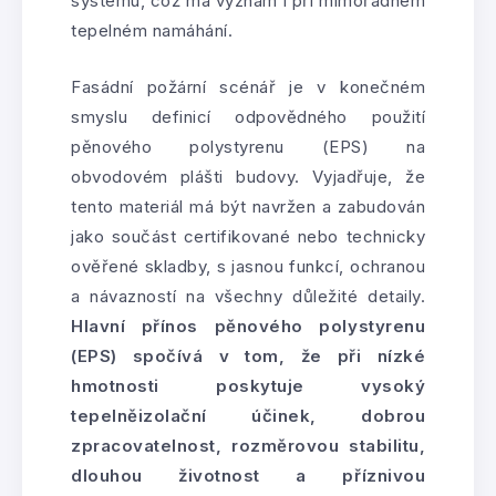
systému, což má význam i při mimořádném
tepelném namáhání.
Fasádní požární scénář je v konečném
smyslu definicí odpovědného použití
pěnového polystyrenu (EPS) na
obvodovém plášti budovy. Vyjadřuje, že
tento materiál má být navržen a zabudován
jako součást certifikované nebo technicky
ověřené skladby, s jasnou funkcí, ochranou
a návazností na všechny důležité detaily.
Hlavní přínos pěnového polystyrenu
(EPS) spočívá v tom, že při nízké
hmotnosti poskytuje vysoký
tepelněizolační účinek, dobrou
zpracovatelnost, rozměrovou stabilitu,
dlouhou životnost a příznivou