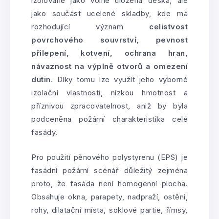
izolovaně jako volně uložená deska, ale
jako součást ucelené skladby, kde má
rozhodující význam
celistvost
povrchového souvrství, pevnost
přilepení, kotvení, ochrana hran,
návaznost na výplně otvorů a omezení
dutin
. Díky tomu lze využít jeho výborné
izolační vlastnosti, nízkou hmotnost a
příznivou zpracovatelnost, aniž by byla
podceněna požární charakteristika celé
fasády.
Pro použití pěnového polystyrenu (EPS) je
fasádní požární scénář důležitý zejména
proto, že fasáda není homogenní plocha.
Obsahuje okna, parapety, nadpraží, ostění,
rohy, dilatační místa, soklové partie, římsy,