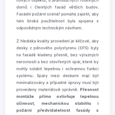
nových objektů, u jednoduchých rodinných
domů i členitých fasád větších budov.
Fasádní požární scénář pomáhá zajistit, aby
tato široká použitelnost byla spojena s
odpovědným technickým návrhem.
Z hlediska kvality provedení je klíčové, aby
desky z pěnového polystyrenu (EPS) byly
na fasádě kladeny přesně, bez výrazných
nerovností a bez otevřených spár, které by
mohly oslabit tepelnou i ochrannou funkci
systému. Spáry mezi deskami mají být
minimalizovány a případné úpravy musí být
provedeny materiálově správně.
Přesnost
montáže přímo ovlivňuje tepelnou
účinnost, mechanickou stabilitu i
požární předvídatelnost fasády s