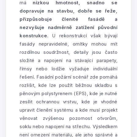
má
nízkou hmotnost, snadno se
dopravuje na stavbu, dobře se řeže,
přizpůsobuje členité fasádě a
nezvyšuje nadměrně zatížení původní
konstrukce
. U rekonstrukcí však bývají
fasády nepravidelné, omítky mohou mít
rozdílnou soudržnost, detaily jsou často
složité a napojení na stávající parapety,
římsy nebo lodžie vyžaduje individuální
řešení. Fasádní požární scénář zde pomáhá
rozlišit, kde lze použít běžnou skladbu s
pěnovým polystyrenem (EPS), kde je nutné
zesílit ochrannou vrstvu, kde je vhodné
upravit členění systému a kde musí projekt
věnovat zvýšenou pozornost otvorům,
soklu nebo napojení na střechu. Výsledkem
není omezení materiálu, ale jeho správné a