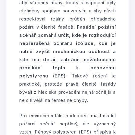
aby všechny hrany, kouty a napojení byly
chráněny spojitým souvrstvím a aby návrh
respektoval reálný průběh případného
požáru v členité fasádě.
Fasádní požární
scénář pomáhá určit, kde je rozhodující
nepřerušená ochrana izolace, kde je
nutné zvýšit mechanickou odolnost a
kde má detail zabránit nežádoucímu
pronikání tepla k pěnovému
polystyrenu (EPS).
Takové řešení je
praktické, protože právě členité fasády
bývají z hlediska provádění nejnáročnější a
nejcitlivější na řemeslné chyby.
Pro environmentální hodnocení má fasádní
požární scénář nepřímý, ale významný
vztah. Pěnový polystyren (EPS) přispívá k