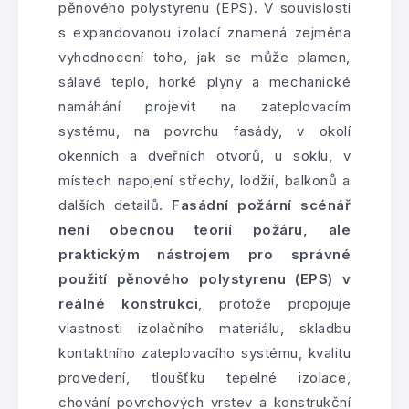
pěnového polystyrenu (EPS). V souvislosti
s expandovanou izolací znamená zejména
vyhodnocení toho, jak se může plamen,
sálavé teplo, horké plyny a mechanické
namáhání projevit na zateplovacím
systému, na povrchu fasády, v okolí
okenních a dveřních otvorů, u soklu, v
místech napojení střechy, lodžií, balkonů a
dalších detailů.
Fasádní požární scénář
není obecnou teorií požáru, ale
praktickým nástrojem pro správné
použití pěnového polystyrenu (EPS) v
reálné konstrukci
, protože propojuje
vlastnosti izolačního materiálu, skladbu
kontaktního zateplovacího systému, kvalitu
provedení, tloušťku tepelné izolace,
chování povrchových vrstev a konstrukční