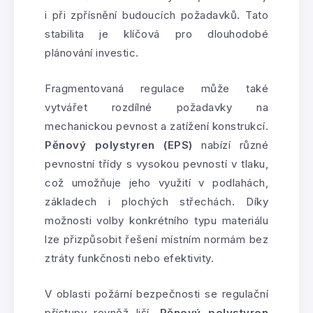
i při zpřísnění budoucích požadavků. Tato
stabilita je klíčová pro dlouhodobé
plánování investic.
Fragmentovaná regulace může také
vytvářet rozdílné požadavky na
mechanickou pevnost a zatížení konstrukcí.
Pěnový polystyren (EPS)
nabízí různé
pevnostní třídy s vysokou pevností v tlaku,
což umožňuje jeho využití v podlahách,
základech i plochých střechách. Díky
možnosti volby konkrétního typu materiálu
lze přizpůsobit řešení místním normám bez
ztráty funkčnosti nebo efektivity.
V oblasti požární bezpečnosti se regulační
přístupy rovněž liší.
Pěnový polystyren