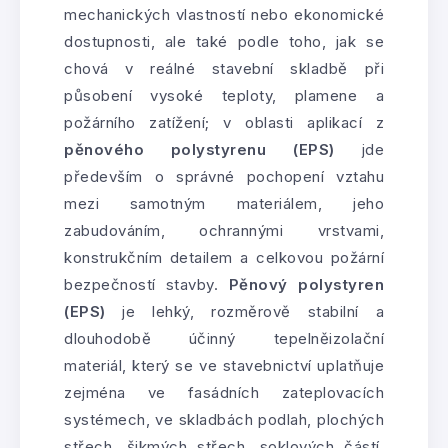
mechanických vlastností nebo ekonomické
dostupnosti, ale také podle toho, jak se
chová v reálné stavební skladbě při
působení vysoké teploty, plamene a
požárního zatížení; v oblasti aplikací z
pěnového polystyrenu (EPS)
jde
především o správné pochopení vztahu
mezi samotným materiálem, jeho
zabudováním, ochrannými vrstvami,
konstrukčním detailem a celkovou požární
bezpečností stavby.
Pěnový polystyren
(EPS)
je lehký, rozměrově stabilní a
dlouhodobě účinný tepelněizolační
materiál, který se ve stavebnictví uplatňuje
zejména ve fasádních zateplovacích
systémech, ve skladbách podlah, plochých
střech, šikmých střech, soklových částí,