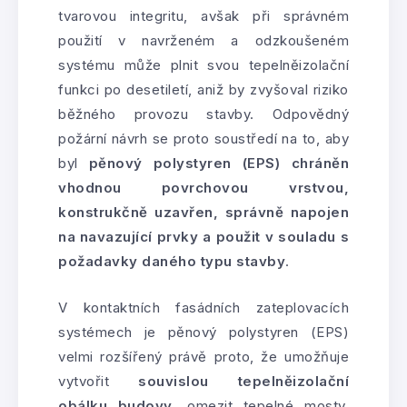
tvarovou integritu, avšak při správném
použití v navrženém a odzkoušeném
systému může plnit svou tepelněizolační
funkci po desetiletí, aniž by zvyšoval riziko
běžného provozu stavby. Odpovědný
požární návrh se proto soustředí na to, aby
byl
pěnový polystyren (EPS) chráněn
vhodnou povrchovou vrstvou,
konstrukčně uzavřen, správně napojen
na navazující prvky a použit v souladu s
požadavky daného typu stavby
.
V kontaktních fasádních zateplovacích
systémech je pěnový polystyren (EPS)
velmi rozšířený právě proto, že umožňuje
vytvořit
souvislou tepelněizolační
obálku budovy
, omezit tepelné mosty,