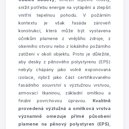
snížit potřebu energie na vytápění a zlepšit
vnitřní tepelnou pohodu. V požárním
kontextu je však fasáda zároveň
konstrukcí, která může být vystavena
účinkům plamene z vnějšího zdroje, z
okenního otvoru nebo z lokálního požárního
zatížení v okolí objektu. Proto je důležité,
aby desky z pěnového polystyrenu (EPS)
nebyly chápány jako volně exponovaná
izolace, nýbrž jako část certifikovaného
fasádního souvrství s výztužnou vrstvou,
armovací tkaninou, základní omítkou a
finální povrchovou úpravou.
Kvalitně
provedená výztužná a omítková vrstva
významně omezuje přímé působení
plamene na pěnový polystyren (EPS)
,