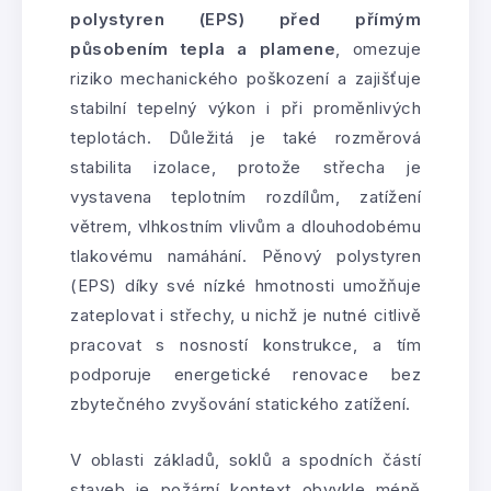
polystyren (EPS) před přímým
působením tepla a plamene
, omezuje
riziko mechanického poškození a zajišťuje
stabilní tepelný výkon i při proměnlivých
teplotách. Důležitá je také rozměrová
stabilita izolace, protože střecha je
vystavena teplotním rozdílům, zatížení
větrem, vlhkostním vlivům a dlouhodobému
tlakovému namáhání. Pěnový polystyren
(EPS) díky své nízké hmotnosti umožňuje
zateplovat i střechy, u nichž je nutné citlivě
pracovat s nosností konstrukce, a tím
podporuje energetické renovace bez
zbytečného zvyšování statického zatížení.
V oblasti základů, soklů a spodních částí
staveb je požární kontext obvykle méně