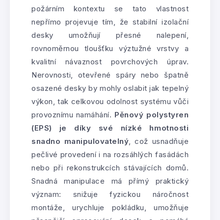
požárním kontextu se tato vlastnost
nepřímo projevuje tím, že stabilní izolační
desky umožňují přesné nalepení,
rovnoměrnou tloušťku výztužné vrstvy a
kvalitní návaznost povrchových úprav.
Nerovnosti, otevřené spáry nebo špatně
osazené desky by mohly oslabit jak tepelný
výkon, tak celkovou odolnost systému vůči
provoznímu namáhání.
Pěnový polystyren
(EPS) je díky své nízké hmotnosti
snadno manipulovatelný
, což usnadňuje
pečlivé provedení i na rozsáhlých fasádách
nebo při rekonstrukcích stávajících domů.
Snadná manipulace má přímý praktický
význam: snižuje fyzickou náročnost
montáže, urychluje pokládku, umožňuje