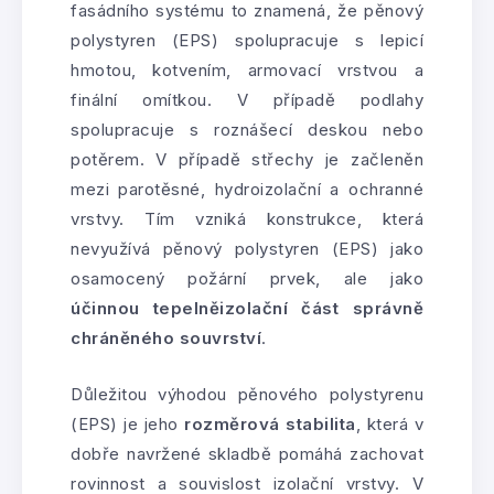
fasádního systému to znamená, že pěnový
polystyren (EPS) spolupracuje s lepicí
hmotou, kotvením, armovací vrstvou a
finální omítkou. V případě podlahy
spolupracuje s roznášecí deskou nebo
potěrem. V případě střechy je začleněn
mezi parotěsné, hydroizolační a ochranné
vrstvy. Tím vzniká konstrukce, která
nevyužívá pěnový polystyren (EPS) jako
osamocený požární prvek, ale jako
účinnou tepelněizolační část správně
chráněného souvrství
.
Důležitou výhodou pěnového polystyrenu
(EPS) je jeho
rozměrová stabilita
, která v
dobře navržené skladbě pomáhá zachovat
rovinnost a souvislost izolační vrstvy. V