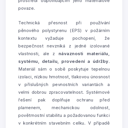
prostředí odpovídajícím jeho materiálové
povaze.
Technická přesnost při používání
pěnového polystyrenu (EPS) v požárním
kontextu vyžaduje pochopení, že
bezpečnost nevzniká z jedné izolované
vlastnosti, ale z
návaznosti materiálu,
systému, detailu, provedení a údržby
.
Materiál sám o sobě poskytuje tepelnou
izolaci, nízkou hmotnost, tlakovou únosnost
v příslušných pevnostních variantách a
velmi dobrou zpracovatelnost. Systémové
řešení pak doplňuje ochranu před
plamenem, mechanickou odolnost,
povětrnostní stabilitu a požadovanou funkci
v konkrétním stavebním celku. V případě