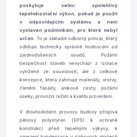
poskytuje velmi spolehlivý
tepelněizolační výkon, pokud je použit
v odpovídajícím systému a není
vystaven podmínkám, pro které nebyl
určen
. To je základní odborný princip, který
odlišuje technicky správné hodnocení od
zjednodušených soudů. Požární
bezpečnost staveb nevychází z izolace
vytržené ze souvislostí, ale z celkové
koncepce, která zahrnuje materiály, vrstvy,
členění fasády, únikové cesty, požární
úseky, provozní režim a kvalitu provedení.
V dlouhodobém provozu budovy přispívá
pěnový polystyren (EPS) k ochraně
konstrukcí před tepelnými výkyvy, k
omezení kondenzace v rizikových místech