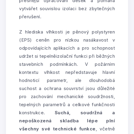
přesnější opracování desek a pomáhá
vytvářet souvislou izolaci bez zbytečných
přerušení.
Z hlediska vlhkosti je pěnový polystyren
(EPS) ceněn pro nízkou nasákavost v
odpovídajících aplikacích a pro schopnost
udržet si tepelněizolační funkci při běžných
stavebních podmínkách. V požárním
kontextu vlhkost nepředstavuje hlavní
hodnoticí parametr, ale dlouhodobá
suchost a ochrana souvrství jsou důležité
pro zachování mechanické soudržnosti,
tepelných parametrů a celkové funkčnosti
konstrukce.
Suchá, soudržná a
nepoškozená skladba lépe plní
všechny své technické funkce
, včetně