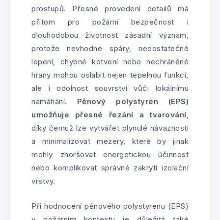
prostupů. Přesné provedení detailů má
přitom pro požární bezpečnost i
dlouhodobou životnost zásadní význam,
protože nevhodné spáry, nedostatečné
lepení, chybné kotvení nebo nechráněné
hrany mohou oslabit nejen tepelnou funkci,
ale i odolnost souvrství vůči lokálnímu
namáhání.
Pěnový polystyren (EPS)
umožňuje přesné řezání a tvarování
,
díky čemuž lze vytvářet plynulé návaznosti
a minimalizovat mezery, které by jinak
mohly zhoršovat energetickou účinnost
nebo komplikovat správné zakrytí izolační
vrstvy.
Při hodnocení pěnového polystyrenu (EPS)
v požárním kontextu je důležitá také