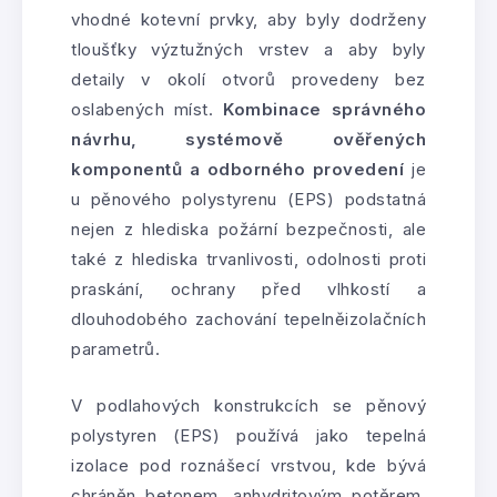
vhodné kotevní prvky, aby byly dodrženy
tloušťky výztužných vrstev a aby byly
detaily v okolí otvorů provedeny bez
oslabených míst.
Kombinace správného
návrhu, systémově ověřených
komponentů a odborného provedení
je
u pěnového polystyrenu (EPS) podstatná
nejen z hlediska požární bezpečnosti, ale
také z hlediska trvanlivosti, odolnosti proti
praskání, ochrany před vlhkostí a
dlouhodobého zachování tepelněizolačních
parametrů.
V podlahových konstrukcích se pěnový
polystyren (EPS) používá jako tepelná
izolace pod roznášecí vrstvou, kde bývá
chráněn betonem, anhydritovým potěrem,