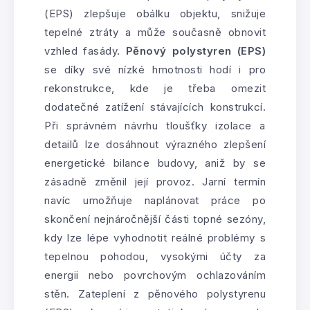
(EPS) zlepšuje obálku objektu, snižuje
tepelné ztráty a může současně obnovit
vzhled fasády.
Pěnový polystyren (EPS)
se díky své nízké hmotnosti hodí i pro
rekonstrukce, kde je třeba omezit
dodatečné zatížení stávajících konstrukcí.
Při správném návrhu tloušťky izolace a
detailů lze dosáhnout výrazného zlepšení
energetické bilance budovy, aniž by se
zásadně změnil její provoz. Jarní termín
navíc umožňuje naplánovat práce po
skončení nejnáročnější části topné sezóny,
kdy lze lépe vyhodnotit reálné problémy s
tepelnou pohodou, vysokými účty za
energii nebo povrchovým ochlazováním
stěn. Zateplení z pěnového polystyrenu