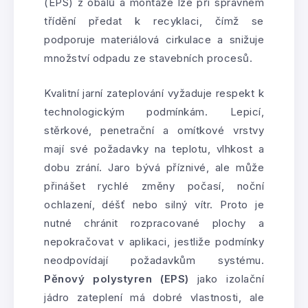
(EPS) z obalů a montáže lze při správném
třídění předat k recyklaci, čímž se
podporuje materiálová cirkulace a snižuje
množství odpadu ze stavebních procesů.
Kvalitní jarní zateplování vyžaduje respekt k
technologickým podmínkám. Lepicí,
stěrkové, penetrační a omítkové vrstvy
mají své požadavky na teplotu, vlhkost a
dobu zrání. Jaro bývá příznivé, ale může
přinášet rychlé změny počasí, noční
ochlazení, déšť nebo silný vítr. Proto je
nutné chránit rozpracované plochy a
nepokračovat v aplikaci, jestliže podmínky
neodpovídají požadavkům systému.
Pěnový polystyren (EPS)
jako izolační
jádro zateplení má dobré vlastnosti, ale