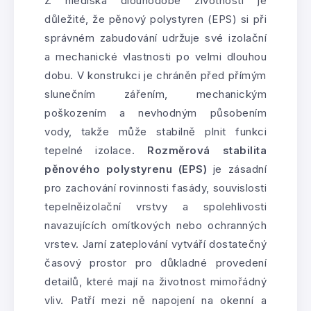
Z hlediska dlouhodobé životnosti je
důležité, že pěnový polystyren (EPS) si při
správném zabudování udržuje své izolační
a mechanické vlastnosti po velmi dlouhou
dobu. V konstrukci je chráněn před přímým
slunečním zářením, mechanickým
poškozením a nevhodným působením
vody, takže může stabilně plnit funkci
tepelné izolace.
Rozměrová stabilita
pěnového polystyrenu (EPS)
je zásadní
pro zachování rovinnosti fasády, souvislosti
tepelněizolační vrstvy a spolehlivosti
navazujících omítkových nebo ochranných
vrstev. Jarní zateplování vytváří dostatečný
časový prostor pro důkladné provedení
detailů, které mají na životnost mimořádný
vliv. Patří mezi ně napojení na okenní a