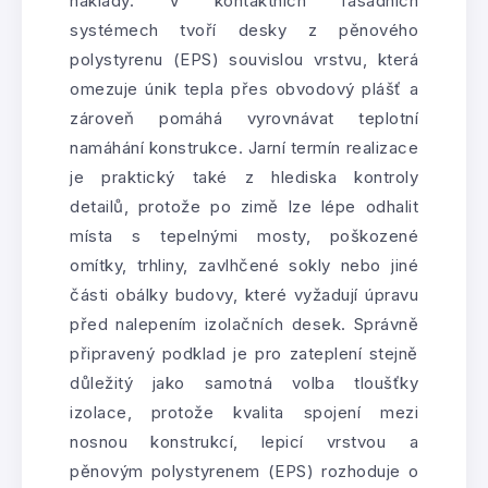
náklady. V kontaktních fasádních
systémech tvoří desky z pěnového
polystyrenu (EPS) souvislou vrstvu, která
omezuje únik tepla přes obvodový plášť a
zároveň pomáhá vyrovnávat teplotní
namáhání konstrukce. Jarní termín realizace
je praktický také z hlediska kontroly
detailů, protože po zimě lze lépe odhalit
místa s tepelnými mosty, poškozené
omítky, trhliny, zavlhčené sokly nebo jiné
části obálky budovy, které vyžadují úpravu
před nalepením izolačních desek. Správně
připravený podklad je pro zateplení stejně
důležitý jako samotná volba tloušťky
izolace, protože kvalita spojení mezi
nosnou konstrukcí, lepicí vrstvou a
pěnovým polystyrenem (EPS) rozhoduje o