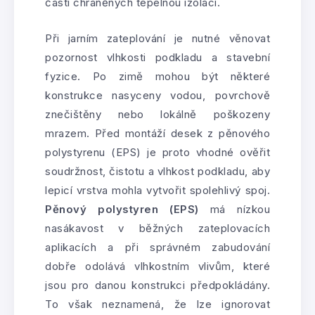
částí chráněných tepelnou izolací.
Při jarním zateplování je nutné věnovat
pozornost vlhkosti podkladu a stavební
fyzice. Po zimě mohou být některé
konstrukce nasyceny vodou, povrchově
znečištěny nebo lokálně poškozeny
mrazem. Před montáží desek z pěnového
polystyrenu (EPS) je proto vhodné ověřit
soudržnost, čistotu a vlhkost podkladu, aby
lepicí vrstva mohla vytvořit spolehlivý spoj.
Pěnový polystyren (EPS)
má nízkou
nasákavost v běžných zateplovacích
aplikacích a při správném zabudování
dobře odolává vlhkostním vlivům, které
jsou pro danou konstrukci předpokládány.
To však neznamená, že lze ignorovat