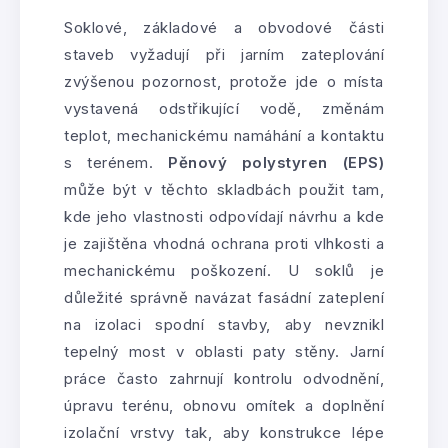
Soklové, základové a obvodové části
staveb vyžadují při jarním zateplování
zvýšenou pozornost, protože jde o místa
vystavená odstřikující vodě, změnám
teplot, mechanickému namáhání a kontaktu
s terénem.
Pěnový polystyren (EPS)
může být v těchto skladbách použit tam,
kde jeho vlastnosti odpovídají návrhu a kde
je zajištěna vhodná ochrana proti vlhkosti a
mechanickému poškození. U soklů je
důležité správně navázat fasádní zateplení
na izolaci spodní stavby, aby nevznikl
tepelný most v oblasti paty stěny. Jarní
práce často zahrnují kontrolu odvodnění,
úpravu terénu, obnovu omítek a doplnění
izolační vrstvy tak, aby konstrukce lépe