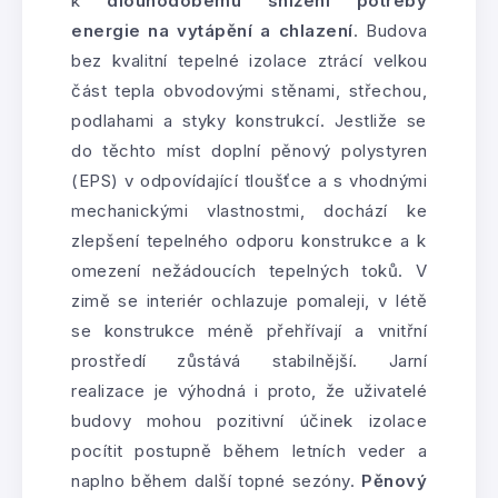
k
dlouhodobému snížení potřeby
energie na vytápění a chlazení
. Budova
bez kvalitní tepelné izolace ztrácí velkou
část tepla obvodovými stěnami, střechou,
podlahami a styky konstrukcí. Jestliže se
do těchto míst doplní pěnový polystyren
(EPS) v odpovídající tloušťce a s vhodnými
mechanickými vlastnostmi, dochází ke
zlepšení tepelného odporu konstrukce a k
omezení nežádoucích tepelných toků. V
zimě se interiér ochlazuje pomaleji, v létě
se konstrukce méně přehřívají a vnitřní
prostředí zůstává stabilnější. Jarní
realizace je výhodná i proto, že uživatelé
budovy mohou pozitivní účinek izolace
pocítit postupně během letních veder a
naplno během další topné sezóny.
Pěnový