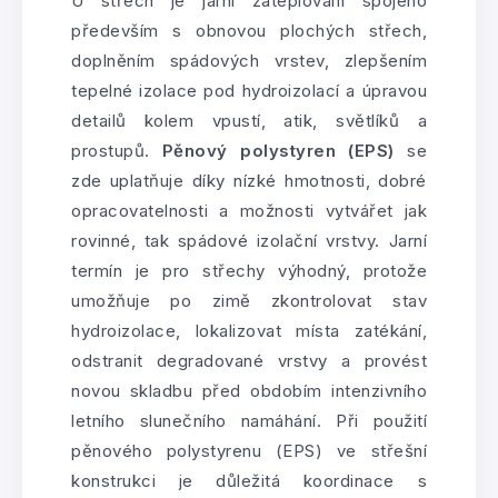
U střech je jarní zateplování spojeno
především s obnovou plochých střech,
doplněním spádových vrstev, zlepšením
tepelné izolace pod hydroizolací a úpravou
detailů kolem vpustí, atik, světlíků a
prostupů.
Pěnový polystyren (EPS)
se
zde uplatňuje díky nízké hmotnosti, dobré
opracovatelnosti a možnosti vytvářet jak
rovinné, tak spádové izolační vrstvy. Jarní
termín je pro střechy výhodný, protože
umožňuje po zimě zkontrolovat stav
hydroizolace, lokalizovat místa zatékání,
odstranit degradované vrstvy a provést
novou skladbu před obdobím intenzivního
letního slunečního namáhání. Při použití
pěnového polystyrenu (EPS) ve střešní
konstrukci je důležitá koordinace s