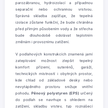
parozábranou, hydroizolací a případnou
separační nebo ochrannou vrstvou.
Správná skladba zajišťuje, že tepelná
izolace zůstane funkční, že bude chráněna
před přímým působením vody a že střecha
bude dlouhodobě odolávat teplotním
změnám i provoznímu zatížení.
V podlahových konstrukcích znamená jarní
zateplování možnost zlepšit tepelný
komfort přízemí, suterénů, garáží,
technických místností i obytných prostor,
kde chlad od základové desky nebo
nevytápěného prostoru snižuje vnitřní
pohodu.
Pěnový polystyren (EPS)
určený
do podlah se navrhuje s ohledem na
zatížení, skladbu vrstev, typ roznášecí