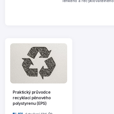
lehkého a recyklovatelného m
Praktický průvodce
recyklací pěnového
polystyrenu (EPS)