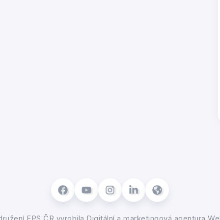
ružení EPS ČR
vyrobila
Digitální a marketingová agentura We