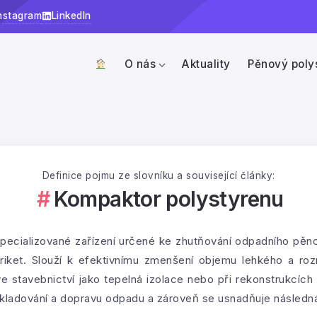
nstagram
LinkedIn
O nás
Aktuality
Pěnový poly
Definice pojmu ze slovníku a související články:
Kompaktor polystyrenu
specializované zařízení určené ke zhutňování odpadního pěn
iket. Slouží k efektivnímu zmenšení objemu lehkého a ro
 ve stavebnictví jako tepelná izolace nebo při rekonstrukcíc
 skladování a dopravu odpadu a zároveň se usnadňuje následn