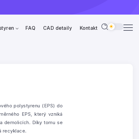
styren
FAQ
CAD detaily
Kontakt
ového polystyrenu (EPS) do
změrného EPS, který vzniká
h a demolicích. Díky tomu se
á recyklace.