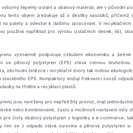
 výborný tepelný izolant a obalový materiál, ale v původní p
enu tento objem zredukuje až o desítky násobků, přičemž v
t na palety a odesílat k dalšímu zpracování. V recyklační
ovu používá například pro výrobu izolačních desek, lišt, ob
yrenu významně podporuje cirkulární ekonomiku a šetrné 
ní se pěnový polystyren (EPS) stává cennou druhotnou s
ntra, obchodní řetězce i recyklační dvory tak mohou ekologic
 stavebního EPS. Kompaktory snižují frekvenci svozů odpadu,
adavky na třídění a recyklaci plastů.
renu jsou navrženy pro nepřetržitý provoz, mají jednoduch
ické nebo kombinované, často s možností nastavení míry zh
ak pro čistý obalový polystyren z logistiky a e‑commerce, t
ky nim se z odpadu stává surovina a pěnový polystyren si