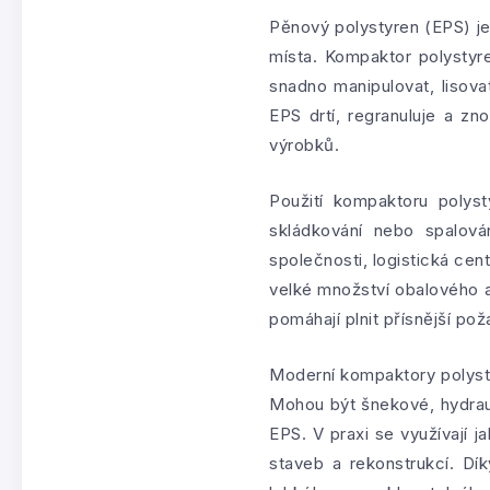
Pěnový polystyren (EPS) je
místa. Kompaktor polystyr
snadno manipulovat, lisova
EPS drtí, regranuluje a zn
výrobků.
Použití kompaktoru polyst
skládkování nebo spalová
společnosti, logistická ce
velké množství obalového a
pomáhají plnit přísnější pož
Moderní kompaktory polysty
Mohou být šnekové, hydraul
EPS. V praxi se využívají j
staveb a rekonstrukcí. Dí