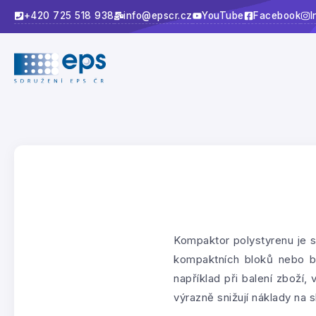
+420 725 518 938
info@epscr.cz
YouTube
Facebook
I
Kompaktor polystyrenu je 
kompaktních bloků nebo br
například při balení zboží,
výrazně snižují náklady na