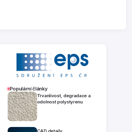
Populární články
Trvanlivost, degradace a
odolnost polystyrenu
CAD detaily