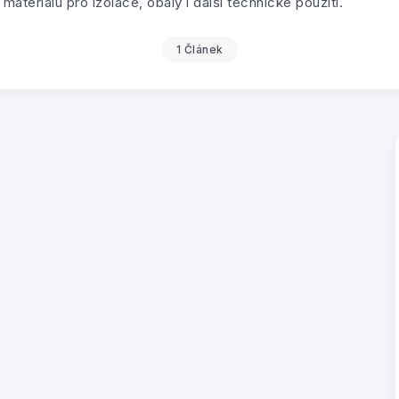
ateriálu pro izolace, obaly i další technické použití.
1 Článek