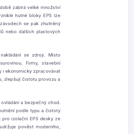
odobě zabírá velké množství
zniklé hutné bloky EPS lze
ch závodech se pak zhutněný
alů nebo dalších plastových
nakládání se zdroji. Místo
urovinou. Firmy, stavební
ky i ekonomicky zpracovávat
 zlepšují čistotu provozu a
é ovládání a bezpečný chod.
utnění podle typu a čistoty
ak pro izolační EPS desky ze
 udržuje pověst moderního,