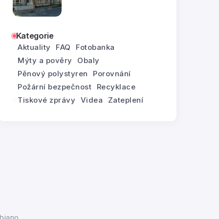
Kategorie
Aktuality
FAQ
Fotobanka
Mýty a pověry
Obaly
Pěnový polystyren
Porovnání
Požární bezpečnost
Recyklace
Tiskové zprávy
Videa
Zateplení
biano.