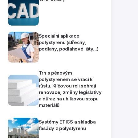
Speciální aplikace
polystyrenu (střechy,
podlahy, podlahové lišty…)
Trh s pěnovým
polystyrenem se vrací k
růstu. Klíčovou roli sehrají
renovace, změny legislativy
a důraz na uhlíkovou stopu
materiálů
Systémy ETICS a skladba
fasády z polystyrenu