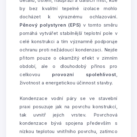
detailů, ostění, nadpraží a dalších míst, kde
by bez kvalitní tepelné izolace mohlo
docházet k výraznému ochlazování.
Pěnový polystyren (EPS)
v tomto směru
pomáhá vytvářet stabilnější teplotní pole v
celé konstrukci a tím významně podporuje
ochranu proti nežádoucí kondenzaci. Nejde
přitom pouze o okamžitý efekt v zimním
období, ale o dlouhodobý přínos pro
celkovou
provozní spolehlivost
,
životnost a energetickou účinnost stavby.
Kondenzace vodní páry se ve stavební
praxi posuzuje jak na povrchu konstrukcí,
tak uvnitř jejich vrstev. Povrchová
kondenzace bývá spojena především s
nízkou teplotou vnitřního povrchu, zatímco