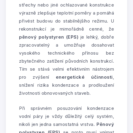
střechy nebo jiné ochlazované konstrukce
výrazně zlepšuje teplotní poměry a pomáhá
přivést budovu do stabilnějšího režimu. U
rekonstrukcí je mimořádně cenné, že
pěnový polystyren (EPS)
je lehký, dobře
zpracovatelný a umožňuje dosahovat
vysokého technického přínosu bez
zbytečného zatížení původních konstrukcí.
Tím se stává velmi efektivním nástrojem
pro zvýšení
energetické účinnosti
,
snížení rizika kondenzace a prodloužení
životnosti obnovovaných staveb.
Při správném posuzování kondenzace
vodní páry je vždy důležitý celý systém,
nikoli jen jedna samostatná vrstva.
Pěnový
polystyren (EPS)
se proto musí vnímat