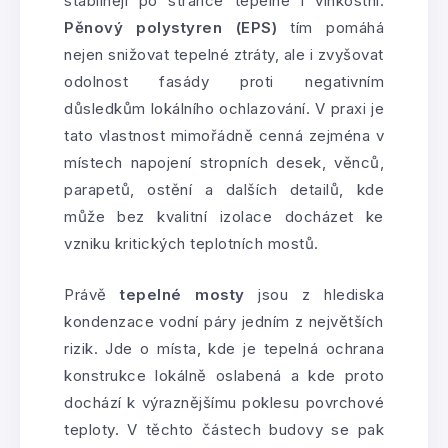
stabilněji po stránce tepelné i vlhkostní.
Pěnový polystyren (EPS)
tím pomáhá
nejen snižovat tepelné ztráty, ale i zvyšovat
odolnost fasády proti negativním
důsledkům lokálního ochlazování. V praxi je
tato vlastnost mimořádně cenná zejména v
místech napojení stropních desek, věnců,
parapetů, ostění a dalších detailů, kde
může bez kvalitní izolace docházet ke
vzniku kritických teplotních mostů.
Právě
tepelné mosty
jsou z hlediska
kondenzace vodní páry jedním z největších
rizik. Jde o místa, kde je tepelná ochrana
konstrukce lokálně oslabená a kde proto
dochází k výraznějšímu poklesu povrchové
teploty. V těchto částech budovy se pak