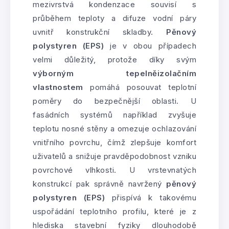
mezivrstvá kondenzace souvisí s
průběhem teploty a difuze vodní páry
uvnitř konstrukční skladby.
Pěnový
polystyren (EPS)
je v obou případech
velmi důležitý, protože díky svým
výborným tepelněizolačním
vlastnostem
pomáhá posouvat teplotní
poměry do bezpečnější oblasti. U
fasádních systémů například zvyšuje
teplotu nosné stěny a omezuje ochlazování
vnitřního povrchu, čímž zlepšuje komfort
uživatelů a snižuje pravděpodobnost vzniku
povrchové vlhkosti. U vrstevnatých
konstrukcí pak správně navržený
pěnový
polystyren (EPS)
přispívá k takovému
uspořádání teplotního profilu, které je z
hlediska stavební fyziky dlouhodobě