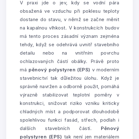
V praxi jde o jev, kdy se vodní pára
obsažená ve vzduchu při poklesu teploty
dostane do stavu, v němž se začne měnit
na kapalnou vlhkost. V konstrukcích budov
má tento proces zásadní význam zejména
tehdy, když se odehrává uvnitř stavebního
detailu nebo na vnitřním povrchu
ochlazovaných částí obálky. Právě proto
má
pěnový polystyren (EPS)
v moderním
stavebnictví tak důležitou úlohu. Když je
správně navržen a odborně použit, pomáhá
výrazně stabilizovat teplotní poměry v
konstrukci, snižovat riziko vzniku kriticky
chladných míst a podporovat dlouhodobě
spolehlivou funkci fasád, střech, podlah i
dalších stavebních částí.
Pěnový
polystyren (EPS)
tak není jen materiálem