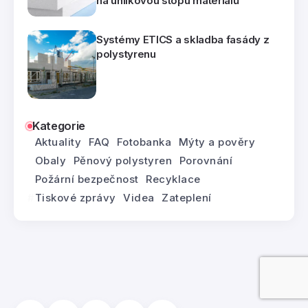
na uhlíkovou stopu materiálů
Systémy ETICS a skladba fasády z
polystyrenu
Kategorie
Aktuality
FAQ
Fotobanka
Mýty a pověry
Obaly
Pěnový polystyren
Porovnání
Požární bezpečnost
Recyklace
Tiskové zprávy
Videa
Zateplení