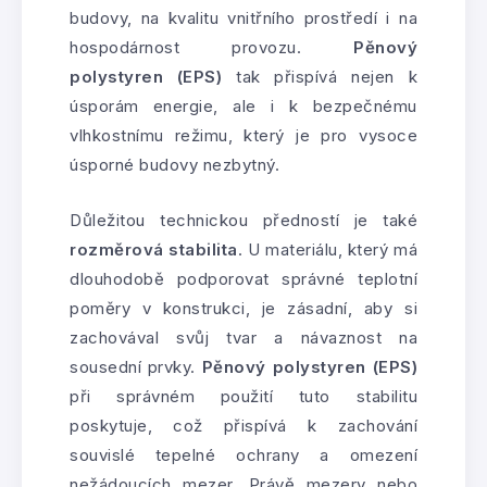
budovy, na kvalitu vnitřního prostředí i na
hospodárnost provozu.
Pěnový
polystyren (EPS)
tak přispívá nejen k
úsporám energie, ale i k bezpečnému
vlhkostnímu režimu, který je pro vysoce
úsporné budovy nezbytný.
Důležitou technickou předností je také
rozměrová stabilita
. U materiálu, který má
dlouhodobě podporovat správné teplotní
poměry v konstrukci, je zásadní, aby si
zachovával svůj tvar a návaznost na
sousední prvky.
Pěnový polystyren (EPS)
při správném použití tuto stabilitu
poskytuje, což přispívá k zachování
souvislé tepelné ochrany a omezení
nežádoucích mezer. Právě mezery nebo