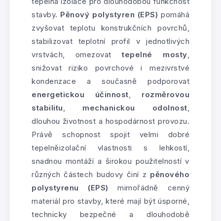
tepelná izolace pro dlouhodobou funkčnost
stavby.
Pěnový polystyren (EPS)
pomáhá
zvyšovat teplotu konstrukčních povrchů,
stabilizovat teplotní profil v jednotlivých
vrstvách, omezovat
tepelné mosty
,
snižovat riziko povrchové i mezivrstvé
kondenzace a současně podporovat
energetickou účinnost
,
rozměrovou
stabilitu
,
mechanickou odolnost
,
dlouhou životnost a hospodárnost provozu.
Právě schopnost spojit velmi dobré
tepelněizolační vlastnosti s lehkostí,
snadnou montáží a širokou použitelností v
různých částech budovy činí z
pěnového
polystyrenu (EPS)
mimořádně cenný
materiál pro stavby, které mají být úsporné,
technicky bezpečné a dlouhodobě