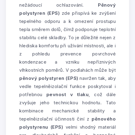
nežádoucí ochlazování.
Pěnový
polystyren (EPS)
zde přispívá ke zvýšení
tepelného odporu a k omezení prostupu
tepla směrem dolů, čímž podporuje teplotní
stabilitu celé skladby. To je důležité nejen z
hlediska komfortu při užívání místnosti, ale i
z pohledu prevence povrchové
kondenzace a vzniku nepříznivých
vlhkostních poměrů. V podlahách může být
pěnový polystyren (EPS)
navržen tak, aby
vedle tepelněizolační funkce poskytoval i
potřebnou
pevnost v tlaku
, což dále
zvyšuje jeho technickou hodnotu. Tato
kombinace mechanické stability a
tepelněizolační účinnosti činí z
pěnového
polystyrenu (EPS)
velmi vhodný materiál