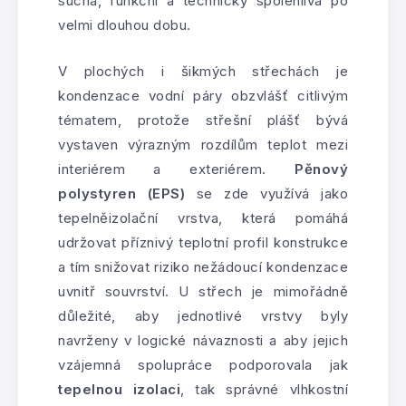
suchá, funkční a technicky spolehlivá po
velmi dlouhou dobu.
V plochých i šikmých střechách je
kondenzace vodní páry obzvlášť citlivým
tématem, protože střešní plášť bývá
vystaven výrazným rozdílům teplot mezi
interiérem a exteriérem.
Pěnový
polystyren (EPS)
se zde využívá jako
tepelněizolační vrstva, která pomáhá
udržovat příznivý teplotní profil konstrukce
a tím snižovat riziko nežádoucí kondenzace
uvnitř souvrství. U střech je mimořádně
důležité, aby jednotlivé vrstvy byly
navrženy v logické návaznosti a aby jejich
vzájemná spolupráce podporovala jak
tepelnou izolaci
, tak správné vlhkostní