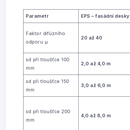
Parametr
EPS – fasádní desky
Faktor difúzního
20 až 40
odporu μ
sd při tloušťce 100
2,0 až 4,0 m
mm
sd při tloušťce 150
3,0 až 6,0 m
mm
sd při tloušťce 200
4,0 až 8,0 m
mm