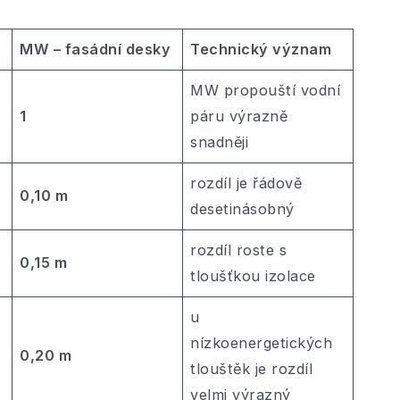
MW – fasádní desky
Technický význam
MW propouští vodní
1
páru výrazně
snadněji
rozdíl je řádově
0,10 m
desetinásobný
rozdíl roste s
0,15 m
tloušťkou izolace
u
nízkoenergetických
0,20 m
tlouštěk je rozdíl
velmi výrazný