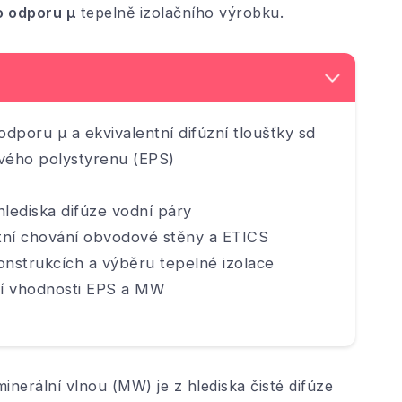
ho odporu μ
tepelně izolačního výrobku.
odporu μ a ekvivalentní difúzní tloušťky sd
vého polystyrenu (EPS)
lediska difúze vodní páry
stní chování obvodové stěny a ETICS
onstrukcích a výběru tepelné izolace
ní vhodnosti EPS a MW
nerální vlnou (MW) je z hlediska čisté difúze