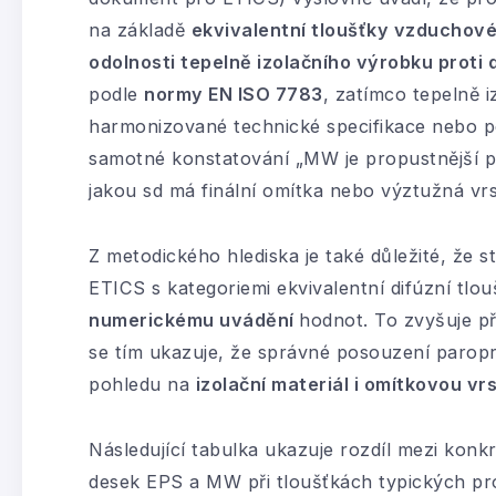
na základě
ekvivalentní tloušťky vzduchov
odolnosti tepelně izolačního výrobku proti 
podle
normy EN ISO 7783
, zatímco tepelně 
harmonizované technické specifikace nebo 
samotné konstatování „MW je propustnější pr
jakou sd má finální omítka nebo výztužná vrs
Z metodického hlediska je také důležité, že s
ETICS s kategoriemi ekvivalentní difúzní tlo
numerickému uvádění
hodnot. To zvyšuje p
se tím ukazuje, že správné posouzení paro
pohledu na
izolační materiál i omítkovou vr
Následující tabulka ukazuje rozdíl mezi kon
desek EPS a MW při tloušťkách typických pr