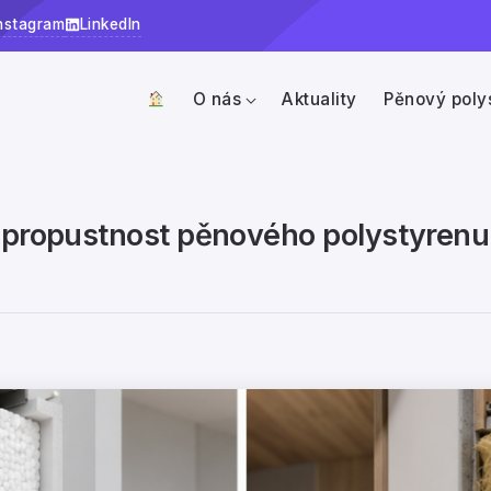
nstagram
LinkedIn
O nás
Aktuality
Pěnový poly
ropropustnost pěnového polystyrenu 