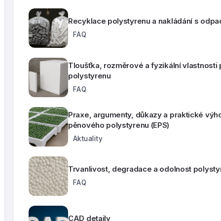
Recyklace polystyrenu a nakládání s odpa
FAQ
Tloušťka, rozměrové a fyzikální vlastnost
polystyrenu
FAQ
Praxe, argumenty, důkazy a praktické výh
pěnového polystyrenu (EPS)
Aktuality
Trvanlivost, degradace a odolnost polyst
FAQ
CAD detaily