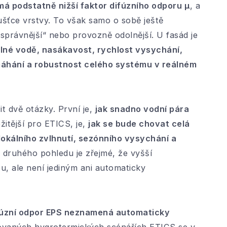
má podstatně nižší faktor difúzního odporu μ
, a
oušťce vrstvy. To však samo o sobě ještě
právnější“ nebo provozně odolnější. U fasád je
alné vodě, nasákavost, rychlost vysychání,
máhání a robustnost celého systému v reálném
it dvě otázky. První je,
jak snadno vodní pára
žitější pro ETICS, je,
jak se bude chovat celá
lokálního zvlhnutí, sezónního vysychání a
o druhého pohledu je zřejmé, že vyšší
u, ale není jediným ani automaticky
fúzní odpor EPS neznamená automaticky