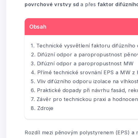
povrchové vrstvy sd
a přes
faktor difúzní
Obsah
Technické vysvětlení faktoru difúzního 
Difúzní odpor a paropropustnost pěno
Difúzní odpor a paropropustnost MW
Přímé technické srovnání EPS a MW z h
Vliv difúzního odporu izolace na vlhko
Praktické dopady při návrhu fasád, rek
Závěr pro technickou praxi a hodnoce
Zdroje
Rozdíl mezi pěnovým polystyrenem (EPS) a mi