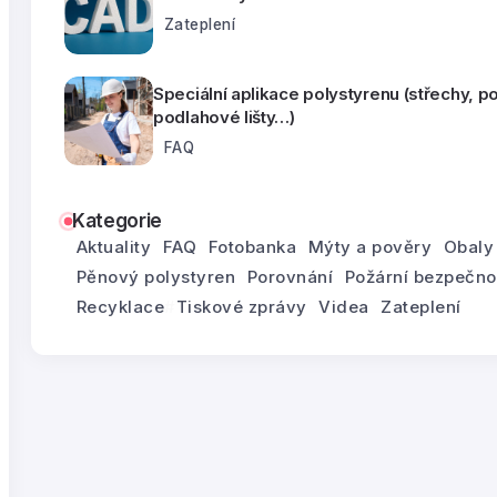
Zateplení
Speciální aplikace polystyrenu (střechy, p
podlahové lišty…)
FAQ
Kategorie
Aktuality
FAQ
Fotobanka
Mýty a pověry
Obaly
Pěnový polystyren
Porovnání
Požární bezpečno
Recyklace
Tiskové zprávy
Videa
Zateplení