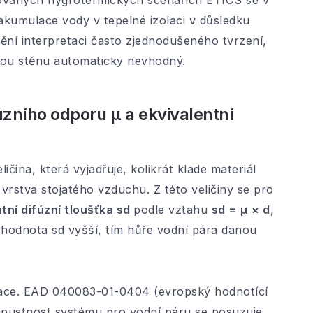
ovaných hygrotermických scénářích ETICS se v
umulace vody v tepelné izolaci v důsledku
mění interpretaci často zjednodušeného tvrzení,
vou stěnu automaticky nevhodný.
úzního odporu μ a ekvivalentní
ičina, která vyjadřuje, kolikrát klade materiál
 vrstva stojatého vzduchu. Z této veličiny se pro
tní difúzní tloušťka sd
podle vztahu
sd = μ × d
,
e hodnota sd vyšší, tím hůře vodní pára danou
lace. EAD 040083-01-0404 (evropský hodnotící
pustnost systému pro vodní páru se posuzuje