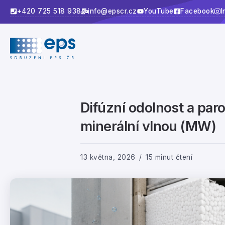
+420 725 518 938
info@epscr.cz
YouTube
Facebook
I
Difúzní odolnost a pa
minerální vlnou (MW)
13 května, 2026
15 minut čtení