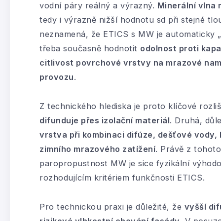
vodní páry reálný a výrazný.
Minerální vlna 
tedy i výrazně nižší hodnotu sd při stejné tl
neznamená, že ETICS s MW je automaticky „s
třeba současně hodnotit
odolnost proti kap
citlivost povrchové vrstvy na mrazové na
provozu
.
Z technického hlediska je proto klíčové rozliš
difunduje přes izolační materiál
. Druhá, důle
vrstva při kombinaci difúze, dešťové vody, 
zimního mrazového zatížení
. Právě z tohot
paropropustnost MW je sice fyzikální výhodo
rozhodujícím kritériem funkčnosti ETICS.
Pro technickou praxi je důležité, že
vyšší di