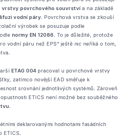
é vrstvy povrchového souvrství
a na základě
difuzi vodní páry
. Povrchová vrstva se zkouší
izolační výrobek se posuzuje podle
podle
normy EN 12086
. To je důležité, protože
o vodní páru než EPS“ ještě nic neříká o tom,
tva.
tarší
ETAG 004
pracoval u povrchové vrstvy
ušťky, zatímco novější EAD směřuje k
řesnost srovnání jednotlivých systémů. Zároveň
propustnosti ETICS není možné bez souběžného
stvu
.
krétními deklarovanými hodnotami fasádních
o ETICS.