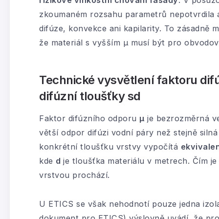
rizikové vlhkostní chování fasády
. V posuz
zkoumaném rozsahu parametrů nepotvrdila ak
difúze, konvekce ani kapilarity. To zásadně 
že materiál s vyšším μ musí být pro obvodo
Technické vysvětlení faktoru dif
difúzní tloušťky sd
Faktor difúzního odporu
μ
je bezrozměrná vel
větší odpor difúzi vodní páry než stejně silná
konkrétní tloušťku vrstvy vypočítá
ekvivalen
kde
d
je tloušťka materiálu v metrech. Čím j
vrstvou prochází.
U ETICS se však nehodnotí pouze jedna izo
dokument pro ETICS) výslovně uvádí, že pro