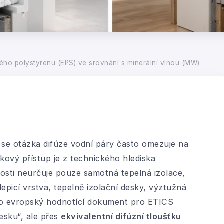
ého polystyrenu (EPS) ve srovnání s minerální vlnou (MW)
se otázka difúze vodní páry často omezuje na
kový přístup je z technického hlediska
osti neurčuje pouze samotná tepelná izolace,
lepicí vrstva, tepelně izolační desky, výztužná
roto evropský hodnotící dokument pro ETICS
esku“, ale přes
ekvivalentní difúzní tloušťku