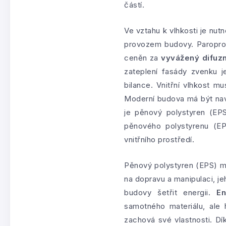
částí.
Ve vztahu k vlhkosti je nutn
provozem budovy. Paroprop
ceněn za
vyvážený difuz
zateplení fasády zvenku j
bilance. Vnitřní vlhkost m
Moderní budova má být navr
je pěnový polystyren (EPS
pěnového polystyrenu (EP
vnitřního prostředí.
Pěnový polystyren (EPS) má 
na dopravu a manipulaci, j
budovy šetřit energii.
En
samotného materiálu, ale 
zachová své vlastnosti. Dí