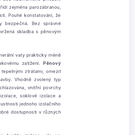
 řídí zejména parozábranou,
stí. Pouhé konstatování, že
cky bezpečná. Bez správné
navržená skladba s pěnovým
nerální vaty prakticky méně
lakovému zatížení.
Pěnový
 tepelnými ztrátami, omezit
stavby. Vhodně zvolený typ
hlazována, vnitřní povrchy
oizolace, soklové izolace a
ustnosti jednoho izolačního
dobré dostupnosti v různých