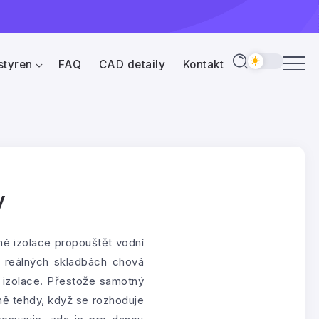
styren
FAQ
CAD detaily
Kontakt
y
lné izolace propouštět vodní
v reálných skladbách chová
á izolace. Přestože samotný
vně tehdy, když se rozhoduje