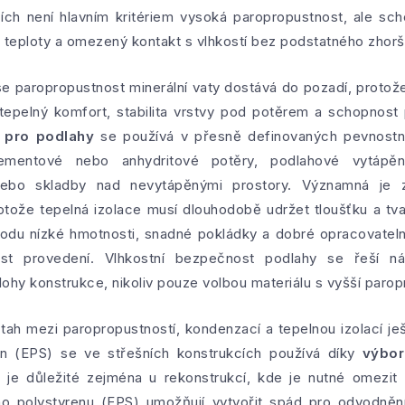
cích není hlavním kritériem vysoká paropropustnost, ale sc
y teploty a omezený kontakt s vlhkostí bez podstatného zhorš
se paropropustnost minerální vaty dostává do pozadí, proto
epelný komfort, stabilita vrstvy pod potěrem a schopnost 
 pro podlahy
se používá v přesně definovaných pevnostní
cementové nebo anhydritové potěry, podlahové vytápěn
 nebo skladby nad nevytápěnými prostory. Významná je
rotože tepelná izolace musí dlouhodobě udržet tloušťku a tv
odu nízké hmotnosti, snadné pokládky a dobré opracovatelno
st provedení. Vlhkostní bezpečnost podlahy se řeší ná
lohy konstrukce, nikoliv pouze volbou materiálu s vyšší parop
ah mezi paropropustností, kondenzací a tepelnou izolací ješ
en (EPS) se ve střešních konstrukcích používá díky
výbo
 je důležité zejména u rekonstrukcí, kde je nutné omezit 
 polystyrenu (EPS) umožňují vytvořit spád pro odvodnění