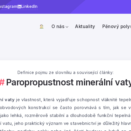
nstagram
LinkedIn
O nás
Aktuality
Pěnový poly
Definice pojmu ze slovníku a související články:
Paropropustnost minerální vat
í vaty
je vlastnost, která vyjadřuje schopnost vláknité tepe
 obvodových konstrukcí se často porovnává s tím, jak se 
jako lehká, rozměrově stabilní a dlouhodobě funkční tepeln
 vatu, jeho praktický význam ve stavebnictví je důležitý hla