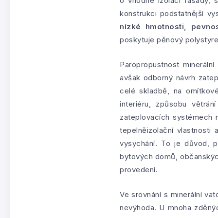
o vhodné izolaci fasády, 
konstrukci podstatnější v
nízké hmotnosti, pevno
poskytuje pěnový polystyre
Paropropustnost minerální
avšak odborný návrh zatep
celé skladbě, na omítkové
interiéru, způsobu větrá
zateplovacích systémech n
tepelněizolační vlastnost
vysychání. To je důvod, 
bytových domů, občanských
provedení.
Ve srovnání s minerální va
nevýhoda. U mnoha zděných