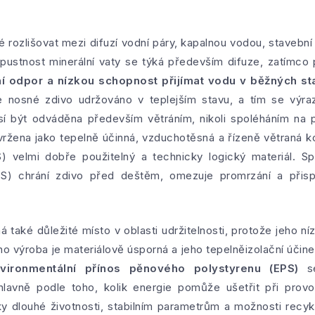
é rozlišovat mezi difuzí vodní páry, kapalnou vodou, stavební v
ustnost minerální vaty se týká především difuze, zatímco 
ní odpor a nízkou schopnost přijímat vodu v běžných s
e nosné zdivo udržováno v teplejším stavu, a tím se výraz
usí být odváděna především větráním, nikoli spoléháním na
žena jako tepelně účinná, vzduchotěsná a řízeně větraná k
) velmi dobře použitelný a technicky logický materiál. 
S) chrání zdivo před deštěm, omezuje promrzání a přispí
také důležité místo v oblasti udržitelnosti, protože jeho n
eho výroba je materiálově úsporná a jeho tepelněizolační úči
vironmentální přínos pěnového polystyrenu (EPS)
se
hlavně podle toho, kolik energie pomůže ušetřit při prov
ky dlouhé životnosti, stabilním parametrům a možnosti rec