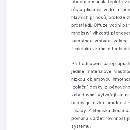
období posunula teplota v 
růstu plísní na vnitřním p
hlavních přínosů, protože z
prostředí. Difuze vodní pá
množství vlhkosti přenes
samotnou vrstvou izolace
funkčním větráním technick
Při hodnocení paropropust
jediné materiálové vlastno
nízkou objemovou hmotnost
Izolační desky z pěnového
zabudování vytvářejí souvi
budov je nízká hmotnost 
fasády. Z hlediska dlouhod
pomáhá udržet rovinnost p
systému.