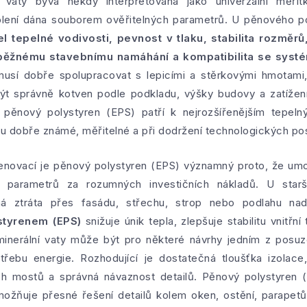
í vaty bývá někdy interpretována jako univerzální měřítk
eplení dána souborem ověřitelných parametrů. U pěnového p
el tepelné vodivosti, pevnost v tlaku, stabilita rozměr
 běžnému stavebnímu namáhání a kompatibilita se syst
musí dobře spolupracovat s lepicími a stěrkovými hmotami
ýt správně kotven podle podkladu, výšky budovy a zatíže
 pěnový polystyren (EPS) patří k nejrozšířenějším tepel
sou dobře známé, měřitelné a při dodržení technologických po
renovací je pěnový polystyren (EPS) významný proto, že u
ch parametrů za rozumných investičních nákladů. U star
á ztráta přes fasádu, střechu, strop nebo podlahu na
styrenem (EPS)
snižuje únik tepla, zlepšuje stabilitu vnitřn
minerální vaty může být pro některé návrhy jedním z posu
řebu energie. Rozhodující je dostatečná tloušťka izolace,
ých mostů a správná návaznost detailů. Pěnový polystyren 
možňuje přesné řešení detailů kolem oken, ostění, parapetů