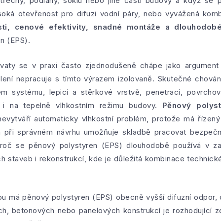
střechy, podlahy, soklu nebo jiné části budovy a když se 
ysoká otevřenost pro difuzi vodní páry, nebo vyvážená ko
sti, cenové efektivity, snadné montáže a dlouhodobé
n (EPS).
 vaty se v praxi často zjednodušeně chápe jako argument p
lení nepracuje s tímto výrazem izolovaně. Skutečné chován
m systému, lepicí a stěrkové vrstvě, penetraci, povrcho
ní i na tepelně vlhkostním režimu budovy.
Pěnový polyst
evytváří automaticky vlhkostní problém, protože má řízený 
i a při správném návrhu umožňuje skladbě pracovat bezpeč
proč se pěnový polystyren (EPS) dlouhodobě používá v za
 staveb i rekonstrukcí, kde je důležitá kombinace technic
tou má pěnový polystyren (EPS) obecně vyšší difuzní odpor
, betonových nebo panelových konstrukcí je rozhodující z