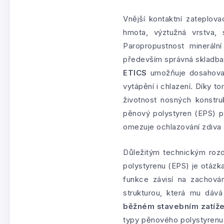
Vnější kontaktní zateplov
hmota, výztužná vrstva, s
Paropropustnost minerál
především správná skladba s
ETICS
umožňuje dosahovat 
vytápění i chlazení. Díky 
životnost nosných konstru
pěnový polystyren (EPS) p
omezuje ochlazování zdiva
Důležitým technickým rozd
polystyrenu (EPS) je otázka 
funkce závisí na zachová
strukturou, která mu dáv
běžném stavebním zatíže
typy pěnového polystyrenu 