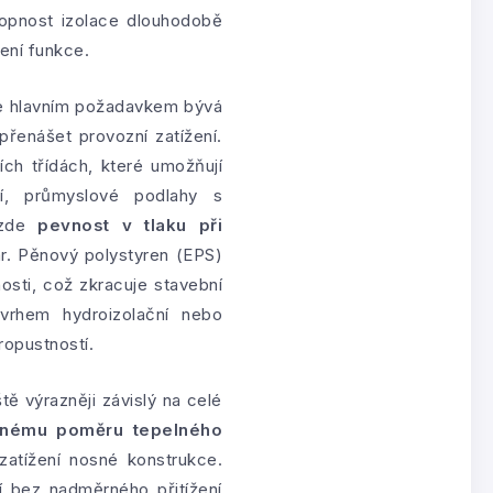
hopnost izolace dlouhodobě
ení funkce.
že hlavním požadavkem bývá
přenášet provozní zatížení.
ch třídách, které umožňují
í, průmyslové podlahy s
 zde
pevnost v tlaku při
ar. Pěnový polystyren (EPS)
sti, což zkracuje stavební
vrhem hydroizolační nebo
ropustností.
tě výrazněji závislý na celé
rnému poměru tepelného
zatížení nosné konstrukce.
 bez nadměrného přitížení