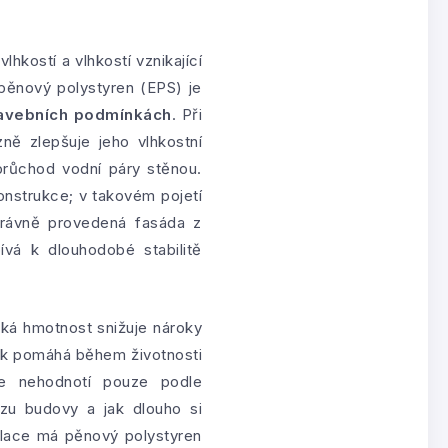
lhkostí a vlhkostí vznikající
pěnový polystyren (EPS) je
tavebních podmínkách
. Při
ně zlepšuje jeho vlhkostní
 průchod vodní páry stěnou.
onstrukce; v takovém pojetí
Správně provedená fasáda z
vá k dlouhodobé stabilitě
ízká hmotnost snižuje nároky
nek pomáhá během životnosti
 nehodnotí pouze podle
ozu budovy a jak dlouho si
yklace má pěnový polystyren