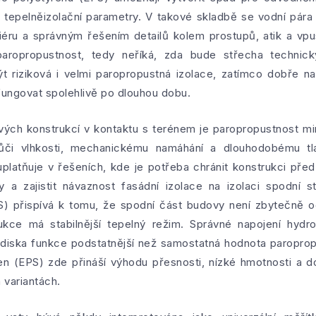
 tepelněizolační parametry. V takové skladbě se vodní pára
eriéru a správným řešením detailů kolem prostupů, atik a vpu
paropropustnost, tedy neříká, zda bude střecha techni
ýt riziková i velmi paropropustná izolace, zatímco dobře 
ungovat spolehlivě po dlouhou dobu.
ých konstrukcí v kontaktu s terénem je paropropustnost mi
vůči vlhkosti, mechanickému namáhání a dlouhodobému t
platňuje v řešeních, kde je potřeba chránit konstrukci před
 a zajistit návaznost fasádní izolace na izolaci spodní 
) přispívá k tomu, že spodní část budovy není zbytečně oc
rukce má stabilnější tepelný režim. Správné napojení hydr
lediska funkce podstatnější než samostatná hodnota paroprop
en (EPS) zde přináší výhodu přesnosti, nízké hmotnosti a 
 variantách.