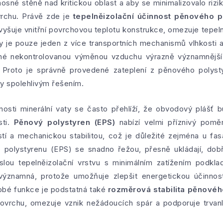
nosné stěně nad kritickou oblast a aby se minimalizovalo ri
ovrchu. Právě zde je
tepelněizolační účinnost pěnového p
vyšuje vnitřní povrchovou teplotu konstrukce, omezuje tepelné
ry je pouze jeden z více transportních mechanismů vlhkost
ené nekontrolovanou výměnou vzduchu výrazně významnější 
. Proto je správně provedené zateplení z pěnového polyst
y spolehlivým řešením.
nosti minerální vaty se často přehlíží, že obvodový plášť 
sti.
Pěnový polystyren (EPS)
nabízí velmi příznivý pom
í a mechanickou stabilitou, což je důležité zejména u fa
 polystyrenu (EPS) se snadno řežou, přesně ukládají, dob
slou tepelněizolační vrstvu s minimálním zatížením podkla
významná, protože umožňuje zlepšit energetickou účinnost
obé funkce je podstatná také
rozměrová stabilita pěnovéh
ovrchu, omezuje vznik nežádoucích spár a podporuje trvanl