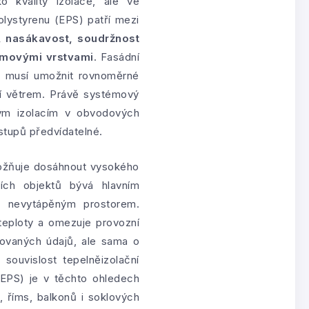
o kvality izolace, ale ve
olystyrenu (EPS) patří mezi
ů, nasákavost, soudržnost
émovými vrstvami
. Fasádní
, musí umožnit rovnoměrné
ní větrem. Právě systémový
ným izolacím v obvodových
stupů předvídatelné.
možňuje dosáhnout vysokého
ších objektů bývá hlavním
d nevytápěným prostorem.
í teploty a omezuje provozní
zovaných údajů, ale sama o
 souvislost tepelněizolační
(EPS) je v těchto ohledech
, říms, balkonů i soklových