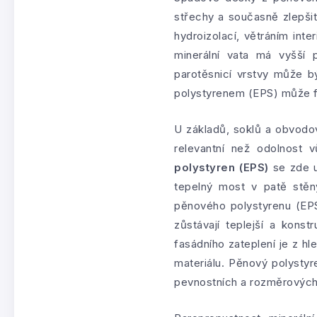
střechy a současně zlepšit
hydroizolací, větráním int
minerální vata má vyšší 
parotěsnicí vrstvy může b
polystyrenem (EPS) může f
U základů, soklů a obvodov
relevantní než odolnost 
polystyren (EPS)
se zde u
tepelný most v patě stěny
pěnového polystyrenu (EPS
zůstávají teplejší a konst
fasádního zateplení je z h
materiálu. Pěnový polystyr
pevnostních a rozměrových