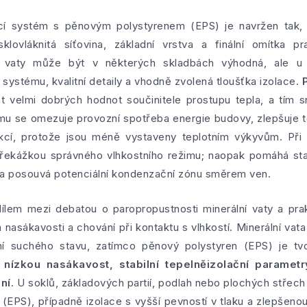
ací systém s pěnovým polystyrenem (EPS) je navržen tak, a
klovláknitá síťovina, základní vrstva a finální omítka p
ní vaty může být v některých skladbách výhodná, ale u
ystému, kvalitní detaily a vhodně zvolená tloušťka izolace.
velmi dobrých hodnot součinitele prostupu tepla, a tím s
tomu se omezuje provozní spotřeba energie budovy, zlepšuje 
kcí, protože jsou méně vystaveny teplotním výkyvům. Při 
řekážkou správného vlhkostního režimu; naopak pomáhá stabi
 a posouvá potenciální kondenzační zónu směrem ven.
ílem mezi debatou o paropropustnosti minerální vaty a pr
nasákavosti a chování při kontaktu s vlhkostí. Minerální vata 
ní suchého stavu, zatímco pěnový polystyren (EPS) je tv
á
nízkou nasákavost, stabilní tepelněizolační paramet
ní
. U soklů, základových partií, podlah nebo plochých střech 
(EPS), případně izolace s vyšší pevností v tlaku a zlepšenou