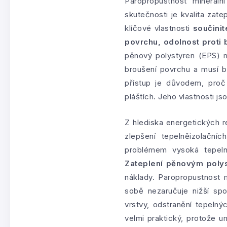
Paropropustnost mineráln
skutečnosti je kvalita zat
klíčové vlastnosti
součinit
povrchu, odolnost proti
pěnový polystyren (EPS) 
broušení povrchu a musí b
přístup je důvodem, proč
pláštích. Jeho vlastnosti j
Z hlediska energetických 
zlepšení tepelněizolační
problémem vysoká tepeln
Zateplení pěnovým poly
náklady. Paropropustnost 
sobě nezaručuje nižší spot
vrstvy, odstranění tepeln
velmi praktický, protože u