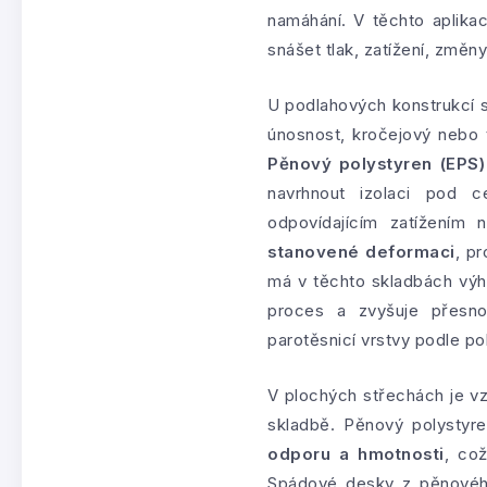
namáhání. V těchto aplika
snášet tlak, zatížení, změn
U podlahových konstrukcí 
únosnost, kročejový nebo t
Pěnový polystyren (EPS)
navrhnout izolaci pod 
odpovídajícím zatížením
stanovené deformaci
, p
má v těchto skladbách výh
proces a zvyšuje přesno
parotěsnicí vrstvy podle po
V plochých střechách je vzt
skladbě. Pěnový polystyr
odporu a hmotnosti
, což
Spádové desky z pěnového