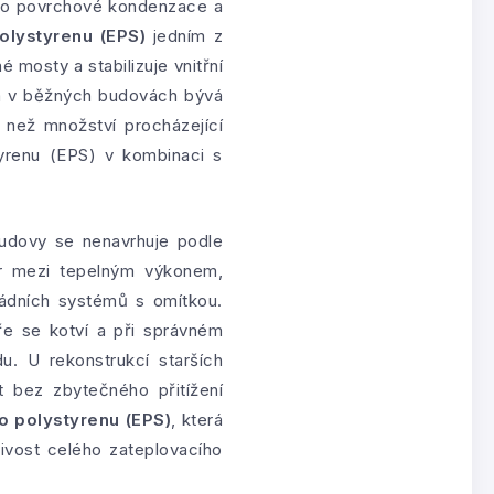
ziko povrchové kondenzace a
olystyrenu (EPS)
jedním z
 mosty a stabilizuje vnitřní
i a v běžných budovách bývá
než množství procházející
yrenu (EPS) v kombinaci s
budovy se nenavrhuje podle
ěr mezi tepelným výkonem,
sádních systémů s omítkou.
ře se kotví a při správném
du. U rekonstrukcí starších
 bez zbytečného přitížení
o polystyrenu (EPS)
, která
ivost celého zateplovacího