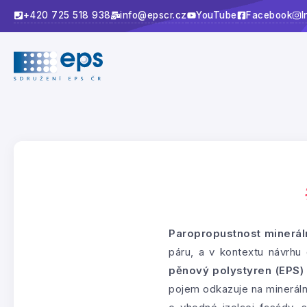
+420 725 518 938
info@epscr.cz
YouTube
Facebook
I
Paropropustnost mineráln
páru, a v kontextu návrhu
pěnový polystyren (EPS)
pojem odkazuje na minerální