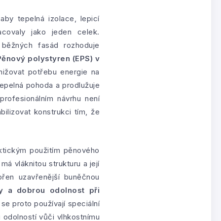
by tepelná izolace, lepicí
racovaly jako jeden celek.
 běžných fasád rozhoduje
Pěnový polystyren (EPS) v
nižovat potřebu energie na
tepelná pohoda a prodlužuje
profesionálním návrhu není
lizovat konstrukci tím, že
aktickým použitím pěnového
má vláknitou strukturu a její
ořen uzavřenější buněčnou
ry a dobrou odolnost při
se proto používají speciální
 odolností vůči vlhkostnímu