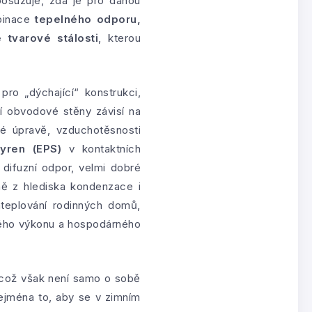
posuzuje, zda je pro danou
mbinace
tepelného odporu,
 tvarové stálosti
, kterou
ro „dýchající“ konstrukci,
í obvodové stěny závisí na
vé úpravě, vzduchotěsnosti
yren (EPS)
v kontaktních
difuzní odpor, velmi dobré
ně z hlediska kondenzace i
teplování rodinných domů,
kého výkonu a hospodárného
, což však není samo o sobě
ejména to, aby se v zimním