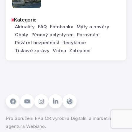
Kategorie
Aktuality
FAQ
Fotobanka
Mýty a pověry
Obaly
Pěnový polystyren
Porovnání
Požární bezpečnost
Recyklace
Tiskové zprávy
Videa
Zateplení
Pro
Sdružení EPS ČR
vyrobila
Digitální a marketingová
agentura Webiano.