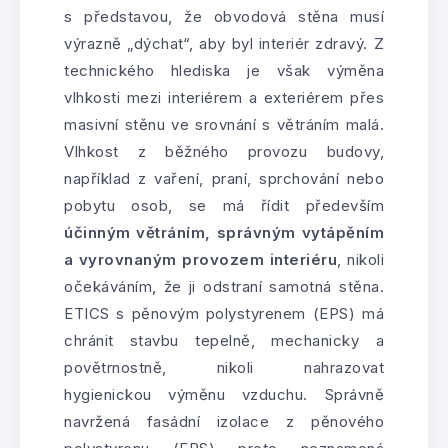
s představou, že obvodová stěna musí
výrazně „dýchat“, aby byl interiér zdravý. Z
technického hlediska je však výměna
vlhkosti mezi interiérem a exteriérem přes
masivní stěnu ve srovnání s větráním malá.
Vlhkost z běžného provozu budovy,
například z vaření, praní, sprchování nebo
pobytu osob, se má řídit především
účinným větráním, správným vytápěním
a vyrovnaným provozem interiéru
, nikoli
očekáváním, že ji odstraní samotná stěna.
ETICS s pěnovým polystyrenem (EPS) má
chránit stavbu tepelně, mechanicky a
povětrnostně, nikoli nahrazovat
hygienickou výměnu vzduchu. Správně
navržená fasádní izolace z pěnového