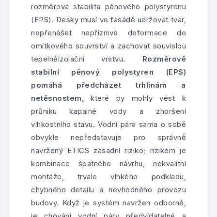
rozměrová stabilita pěnového polystyrenu
(EPS). Desky musí ve fasádě udržovat tvar,
nepřenášet nepříznivé deformace do
omítkového souvrství a zachovat souvislou
tepelněizolační vrstvu.
Rozměrově
stabilní pěnový polystyren (EPS)
pomáhá předcházet trhlinám a
netěsnostem
, které by mohly vést k
průniku kapalné vody a zhoršení
vlhkostního stavu. Vodní pára sama o sobě
obvykle nepředstavuje pro správně
navržený ETICS zásadní riziko; rizikem je
kombinace špatného návrhu, nekvalitní
montáže, trvale vlhkého podkladu,
chybného detailu a nevhodného provozu
budovy. Když je systém navržen odborně,
je chování vodní páry předvídatelné a