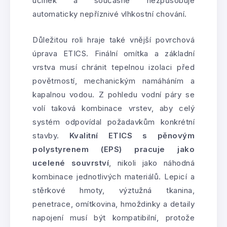
účinek a současně nezpůsobuje
automaticky nepříznivé vlhkostní chování.
Důležitou roli hraje také vnější povrchová
úprava ETICS. Finální omítka a základní
vrstva musí chránit tepelnou izolaci před
povětrností, mechanickým namáháním a
kapalnou vodou. Z pohledu vodní páry se
volí taková kombinace vrstev, aby celý
systém odpovídal požadavkům konkrétní
stavby.
Kvalitní ETICS s pěnovým
polystyrenem (EPS) pracuje jako
ucelené souvrství
, nikoli jako náhodná
kombinace jednotlivých materiálů. Lepicí a
stěrkové hmoty, výztužná tkanina,
penetrace, omítkovina, hmoždinky a detaily
napojení musí být kompatibilní, protože