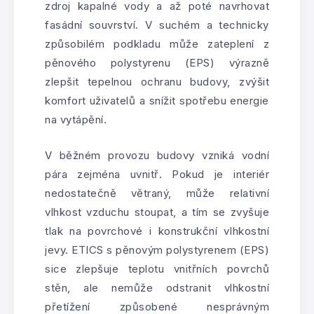
zdroj kapalné vody a až poté navrhovat
fasádní souvrství. V suchém a technicky
způsobilém podkladu může zateplení z
pěnového polystyrenu (EPS) výrazně
zlepšit tepelnou ochranu budovy, zvýšit
komfort uživatelů a snížit spotřebu energie
na vytápění.
V běžném provozu budovy vzniká vodní
pára zejména uvnitř. Pokud je interiér
nedostatečně větraný, může relativní
vlhkost vzduchu stoupat, a tím se zvyšuje
tlak na povrchové i konstrukční vlhkostní
jevy. ETICS s pěnovým polystyrenem (EPS)
sice zlepšuje teplotu vnitřních povrchů
stěn, ale nemůže odstranit vlhkostní
přetížení způsobené nesprávným