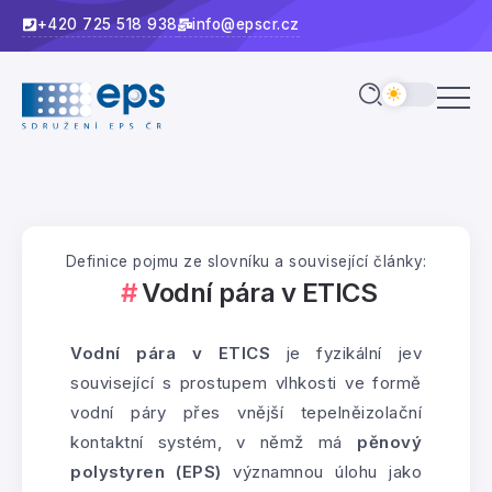
+420 725 518 938
info@epscr.cz
Definice pojmu ze slovníku a související články:
Vodní pára v ETICS
Vodní pára v ETICS
je fyzikální jev
související s prostupem vlhkosti ve formě
vodní páry přes vnější tepelněizolační
kontaktní systém, v němž má
pěnový
polystyren (EPS)
významnou úlohu jako