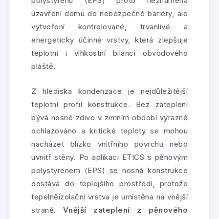
polystyrenu (EPS) proto neznamená
uzavření domu do nebezpečné bariéry, ale
vytvoření kontrolované, trvanlivé a
energeticky účinné vrstvy, která zlepšuje
teplotní i vlhkostní bilanci obvodového
pláště.
Z hlediska kondenzace je nejdůležitější
teplotní profil konstrukce. Bez zateplení
bývá nosné zdivo v zimním období výrazně
ochlazováno a kritické teploty se mohou
nacházet blízko vnitřního povrchu nebo
uvnitř stěny. Po aplikaci ETICS s pěnovým
polystyrenem (EPS) se nosná konstrukce
dostává do teplejšího prostředí, protože
tepelněizolační vrstva je umístěna na vnější
straně.
Vnější zateplení z pěnového