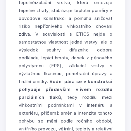
tepelněizolační vrstva, která omezuje
tepelné ztráty, stabilizuje teplotní poměry v
obvodové konstrukci a pomáhá snižovat
riziko nepříznivého vlhkostního chování
zdiva. V souvislosti s ETICS nejde o
samostatnou vlastnost jedné vrstvy, ale o
výsledek souhry difuzního odporu
podkladu, lepicí hmoty, desek z pěnového
polystyrenu (EPS), základní vrstvy s
výztužnou tkaninou, penetrační úpravy a
finální omítky.
Vodní pára se v konstrukci
pohybuje především vlivem rozdílu
parciálních tlaků
, tedy rozdílu mezi
vlhkostními podmínkami v interiéru a
exteriéru, přičemž směr a intenzita tohoto
pohybu se mění podle ročního období,
vnitřního provozu, větrání, teploty a relativní