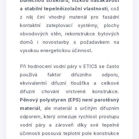
buněčnou strukturu, nízkou nasákavost
a stabilní tepelněizolační vlastnosti
, což
z něj činí vhodný materiál pro fasádní
kontaktní zateplovací systémy, plochy
obvodových stěn, rekonstrukce bytových
domů i novostavby s požadavkem na
vysokou energetickou účinnost.
Při hodnocení vodní páry v ETICS se často
používá faktor difuzního odporu,
ekvivalentní difuzní tloušťka a celkové
difuzní chování vrstvené konstrukce.
Pěnový polystyren (EPS) není parotěsný
materiál
, ale materiál s určitým difuzním
odporem, který omezuje rychlost prostupu
vodní páry a zároveň díky své tepelné
účinnosti posouvá teplotní pole konstrukce