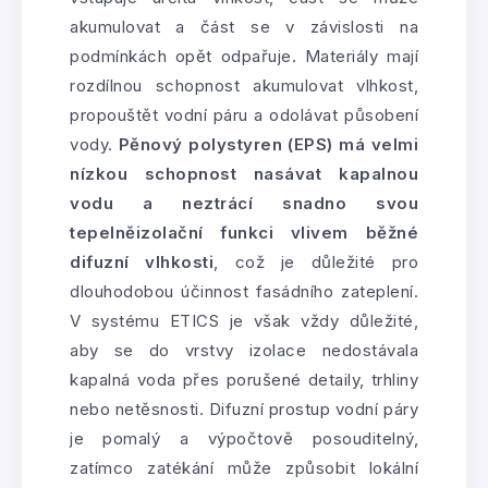
akumulovat a část se v závislosti na
podmínkách opět odpařuje. Materiály mají
rozdílnou schopnost akumulovat vlhkost,
propouštět vodní páru a odolávat působení
vody.
Pěnový polystyren (EPS) má velmi
nízkou schopnost nasávat kapalnou
vodu a neztrácí snadno svou
tepelněizolační funkci vlivem běžné
difuzní vlhkosti
, což je důležité pro
dlouhodobou účinnost fasádního zateplení.
V systému ETICS je však vždy důležité,
aby se do vrstvy izolace nedostávala
kapalná voda přes porušené detaily, trhliny
nebo netěsnosti. Difuzní prostup vodní páry
je pomalý a výpočtově posouditelný,
zatímco zatékání může způsobit lokální