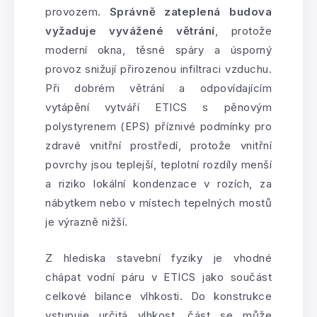
provozem.
Správně zateplená budova
vyžaduje vyvážené větrání
, protože
moderní okna, těsné spáry a úsporný
provoz snižují přirozenou infiltraci vzduchu.
Při dobrém větrání a odpovídajícím
vytápění vytváří ETICS s pěnovým
polystyrenem (EPS) příznivé podmínky pro
zdravé vnitřní prostředí, protože vnitřní
povrchy jsou teplejší, teplotní rozdíly menší
a riziko lokální kondenzace v rozích, za
nábytkem nebo v místech tepelných mostů
je výrazně nižší.
Z hlediska stavební fyziky je vhodné
chápat vodní páru v ETICS jako součást
celkové bilance vlhkosti. Do konstrukce
vstupuje určitá vlhkost, část se může