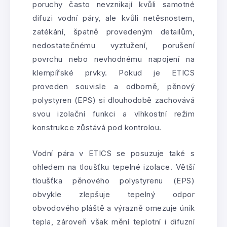
poruchy často nevznikají kvůli samotné
difuzi vodní páry, ale kvůli netěsnostem,
zatékání, špatně provedeným detailům,
nedostatečnému vyztužení, porušení
povrchu nebo nevhodnému napojení na
klempířské prvky. Pokud je ETICS
proveden souvisle a odborně, pěnový
polystyren (EPS) si dlouhodobě zachovává
svou izolační funkci a vlhkostní režim
konstrukce zůstává pod kontrolou.
Vodní pára v ETICS se posuzuje také s
ohledem na tloušťku tepelné izolace. Větší
tloušťka pěnového polystyrenu (EPS)
obvykle zlepšuje tepelný odpor
obvodového pláště a výrazně omezuje únik
tepla, zároveň však mění teplotní i difuzní