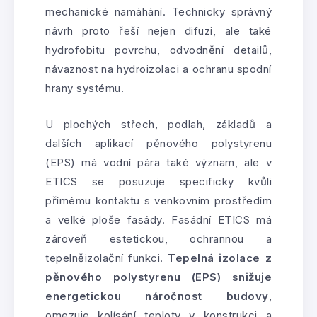
mechanické namáhání. Technicky správný
návrh proto řeší nejen difuzi, ale také
hydrofobitu povrchu, odvodnění detailů,
návaznost na hydroizolaci a ochranu spodní
hrany systému.
U plochých střech, podlah, základů a
dalších aplikací pěnového polystyrenu
(EPS) má vodní pára také význam, ale v
ETICS se posuzuje specificky kvůli
přímému kontaktu s venkovním prostředím
a velké ploše fasády. Fasádní ETICS má
zároveň estetickou, ochrannou a
tepelněizolační funkci.
Tepelná izolace z
pěnového polystyrenu (EPS) snižuje
energetickou náročnost budovy
,
omezuje kolísání teploty v konstrukci a