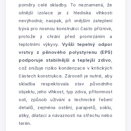
poměry celé skladby. To neznamená, že
silnější izolace je z hlediska vlhkosti
nevýhodná; naopak, při vnějším zateplení
bývá pro nosnou konstrukci často příznivá,
protože ji chrání před promrzáním a
teplotními výkyvy.
Vyšší tepelný odpor
vrstvy z pěnového polystyrenu (EPS)
podporuje stabilnější a teplejší zdivo
,
což snižuje riziko kondenzace v kritických
částech konstrukce. Zároveň je nutné, aby
skladba respektovala stav původního
objektu, jeho vlhkost, typ zdiva, přítomnost
solí, způsob užívání a technické řešení
detailů, zejména ostění, parapetů, soklu,
atiky, dilatací a návazností na střechu nebo
terén.