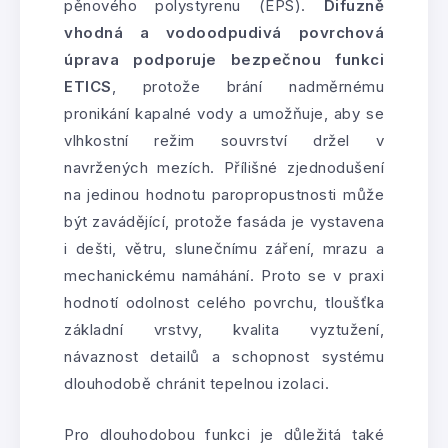
pěnového polystyrenu (EPS).
Difuzně
vhodná a vodoodpudivá povrchová
úprava podporuje bezpečnou funkci
ETICS
, protože brání nadměrnému
pronikání kapalné vody a umožňuje, aby se
vlhkostní režim souvrství držel v
navržených mezích. Přílišné zjednodušení
na jedinou hodnotu paropropustnosti může
být zavádějící, protože fasáda je vystavena
i dešti, větru, slunečnímu záření, mrazu a
mechanickému namáhání. Proto se v praxi
hodnotí odolnost celého povrchu, tloušťka
základní vrstvy, kvalita vyztužení,
návaznost detailů a schopnost systému
dlouhodobě chránit tepelnou izolaci.
Pro dlouhodobou funkci je důležitá také