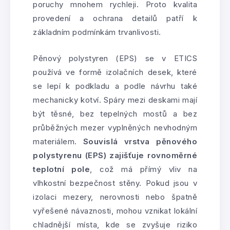
poruchy mnohem rychleji. Proto kvalita
provedení a ochrana detailů patří k
základním podmínkám trvanlivosti.
Pěnový polystyren (EPS) se v ETICS
používá ve formě izolačních desek, které
se lepí k podkladu a podle návrhu také
mechanicky kotví. Spáry mezi deskami mají
být těsné, bez tepelných mostů a bez
průběžných mezer vyplněných nevhodným
materiálem.
Souvislá vrstva pěnového
polystyrenu (EPS) zajišťuje rovnoměrné
teplotní pole
, což má přímý vliv na
vlhkostní bezpečnost stěny. Pokud jsou v
izolaci mezery, nerovnosti nebo špatně
vyřešené návaznosti, mohou vznikat lokální
chladnější místa, kde se zvyšuje riziko