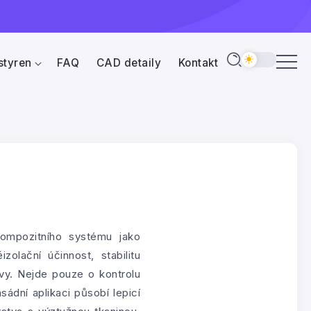
styren
FAQ
CAD detaily
Kontakt
kompozitního systému jako
olační účinnost, stabilitu
ovy. Nejde pouze o kontrolu
sádní aplikaci působí lepicí