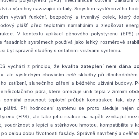
ěnového polystyrenu (EPS), mechanické kotvení, základní vr
tví a všechny navazující detaily. Smyslem systémového hodn
tém vytváří funkční, bezpečný a trvanlivý celek, který 
bvodový plášť před teplotním namáháním a zlepšovat energ
trukce. V kontextu aplikací pěnového polystyrenu (EPS) j
e fasádních systémech používá jako lehký, rozměrově stabiln
musí být správně sladěny s ostatními vrstvami systému.
S vychází z principu, že
kvalita zateplení není dána 
tu
, ale výsledným chováním celé skladby při dlouhodobém 
ého zatížení, slunečního záření a běžného užívání budovy.
P
pelněizolačního jádra, které omezuje únik tepla v zimním obdo
a pomáhá posunout teplotní průběh konstrukce tak, aby s
lášti. Při hodnocení systému se proto sleduje nejen de
renu (EPS), ale také jeho reakce na napětí vznikající mezi 
t, soudržnost s lepicí a stěrkovou hmotou, kompatibilita s 
y po celou dobu životnosti fasády. Správně navržený a ově