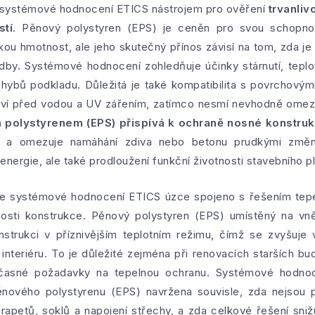
 systémové hodnocení ETICS nástrojem pro ověření
trvanliv
stí
. Pěnový polystyren (EPS) je ceněn pro svou schopno
zkou hmotnost, ale jeho skutečný přínos závisí na tom, zda j
by. Systémové hodnocení zohledňuje účinky stárnutí, teplot
hybů podkladu. Důležitá je také kompatibilita s povrchovým
ství před vodou a UV zářením, zatímco nesmí nevhodně omezi
m polystyrenem (EPS) přispívá k ochraně nosné konstru
ě a omezuje namáhání zdiva nebo betonu prudkými změna
nergie, ale také prodloužení funkční životnosti stavebního pl
 je systémové hodnocení ETICS úzce spojeno s řešením te
nosti konstrukce. Pěnový polystyren (EPS) umístěný na vn
trukci v příznivějším teplotním režimu, čímž se zvyšuje v
 interiéru. To je důležité zejména při renovacích starších 
učasné požadavky na tepelnou ochranu. Systémové hodnoc
ěnového polystyrenu (EPS) navržena souvisle, zda nejsou p
rapetů, soklů a napojení střechy, a zda celkové řešení sniž