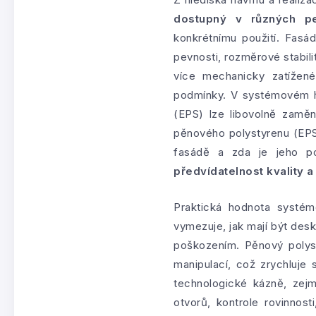
dostupný v různých pev
konkrétnímu použití. Fasá
pevnosti, rozměrové stabili
více mechanicky zatížené 
podmínky. V systémovém ho
(EPS) lze libovolně zaměn
pěnového polystyrenu (EPS
fasádě a zda je jeho p
předvídatelnost kvality
Praktická hodnota systém
vymezuje, jak mají být des
poškozením. Pěnový polyst
manipulací, což zrychluje
technologické kázně, zej
otvorů, kontrole rovinno