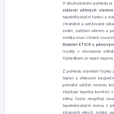
V dlouhodobém pohledu je
stálosti užitných vlastno
tepelněizolační funkci a ní
chráněné a udržované sklad
změn, zatížení větrem a po
omítka musí chránit souvr
Stabilní ETICS s pěnový
rozdíly v obvodové stěn
Výsledkem je nejen úspora e
Z pohledu stavební fyziky
teplot a vlhkostní bezpeč
pomáhá udržet nosnou kons
zlepšuje tepelný komfort v
stěny často nesplňují so
tepelněizolační vrstva z p
stropních věnců, ostění, pa