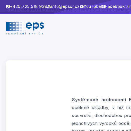
+420 725 518 938
info@epscr.cz
YouTube
Facebook
I
Systémové hodnocení 
ucelené skladby, v níž 
souvrství, dlouhodobou pro
jednotlivých výrobků odděle