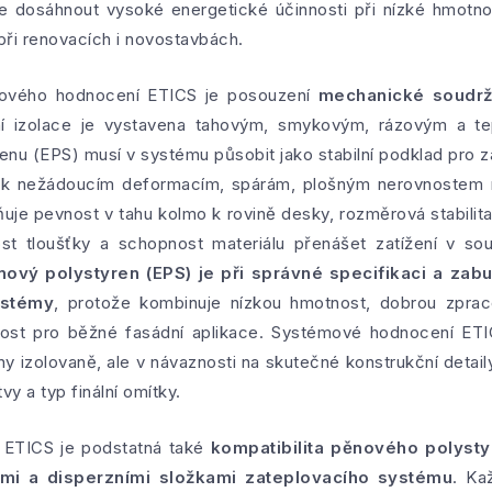
 dosáhnout vysoké energetické účinnosti při nízké hmotnost
při renovacích i novostavbách.
mového hodnocení ETICS je posouzení
mechanické soudržn
ní izolace je vystavena tahovým, smykovým, rázovým a tep
nu (EPS) musí v systému působit jako stabilní podklad pro z
o k nežádoucím deformacím, spárám, plošným nerovnostem 
uje pevnost v tahu kolmo k rovině desky, rozměrová stabili
ost tloušťky a schopnost materiálu přenášet zatížení v so
nový polystyren (EPS) je při správné specifikaci a zab
ystémy
, protože kombinuje nízkou hmotnost, dobrou zpracov
st pro běžné fasádní aplikace. Systémové hodnocení ETIC
y izolovaně, ale v návaznosti na skutečné konstrukční detail
vy a typ finální omítky.
ETICS je podstatná také
kompatibilita pěnového polysty
mi a disperzními složkami zateplovacího systému
. Ka