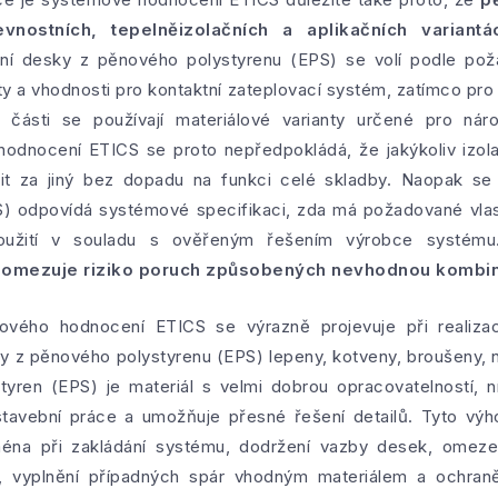
nostních, tepelněizolačních a aplikačních variantá
dní desky z pěnového polystyrenu (EPS) se volí podle pož
ty a vhodnosti pro kontaktní zateplovací systém, zatímco pr
části se používají materiálové varianty určené pro náro
dnocení ETICS se proto nepředpokládá, že jakýkoliv izol
it za jiný bez dopadu na funkci celé skladby. Naopak se 
) odpovídá systémové specifikaci, zda má požadované vlas
oužití v souladu s ověřeným řešením výrobce systém
 a omezuje riziko poruch způsobených nevhodnou kombin
ového hodnocení ETICS se výrazně projevuje při realizaci
ky z pěnového polystyrenu (EPS) lepeny, kotveny, broušeny,
yren (EPS) je materiál s velmi dobrou opracovatelností, 
 stavební práce a umožňuje přesné řešení detailů. Tyto výh
ména při zakládání systému, dodržení vazby desek, omezen
sti, vyplnění případných spár vhodným materiálem a ochra