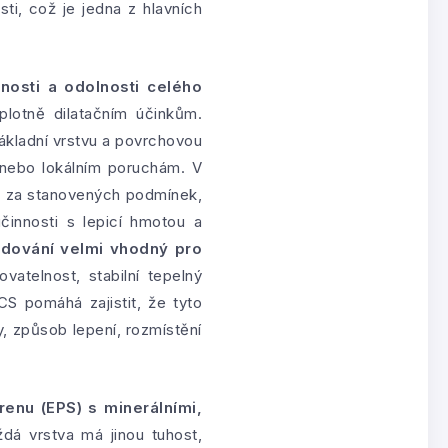
i, což je jedna z hlavních
osti a odolnosti celého
lotně dilatačním účinkům.
ákladní vrstvu a povrchovou
nebo lokálním poruchám. V
ta za stanovených podmínek,
učinnosti s lepicí hmotou a
udování velmi vhodný pro
atelnost, stabilní tepelný
S pomáhá zajistit, že tyto
y, způsob lepení, rozmístění
renu (EPS) s minerálními,
ždá vrstva má jinou tuhost,