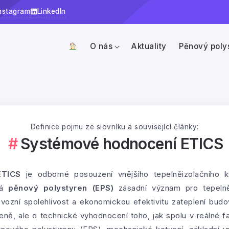
nstagram
LinkedIn
O nás
Aktuality
Pěnový poly
Definice pojmu ze slovníku a související články:
Systémové hodnocení ETICS
ETICS
je odborné posouzení vnějšího tepelněizolačního 
má
pěnový polystyren (EPS)
zásadní význam pro tepelněiz
vozní spolehlivost a ekonomickou efektivitu zateplení bud
ně, ale o technické vyhodnocení toho, jak spolu v reálné fa