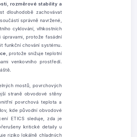
osti, rozměrové stability a
st dlouhodobě zachovávat
e součástí správně navržené,
ního cyklování, vlhkostních
i úpravami, protože fasádní
t funkční chování systému.
kce
, protože snižuje teplotní
mi venkovního prostředí.
áště.
pelných mostů, povrchových
ější straně obvodové stěny
nitřní povrchová teplota a
budov, kde původní obvodové
ení ETICS sleduje, zda je
řerušeny kritické detaily u
uje riziko lokálně chladných