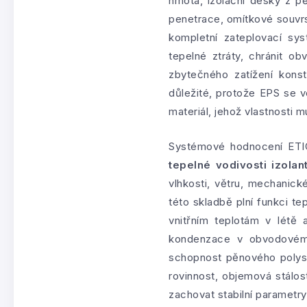
hmota, izolační desky z p
penetrace, omítkové souvrs
kompletní zateplovací sys
tepelné ztráty, chránit o
zbytečného zatížení kons
důležité, protože EPS se v
materiál, jehož vlastnosti 
Systémové hodnocení ETIC
tepelné vodivosti izolan
vlhkosti, větru, mechanick
této skladbě plní funkci te
vnitřním teplotám v létě 
kondenzace v obvodovém p
schopnost pěnového polysty
rovinnost, objemová stálos
zachovat stabilní parametr