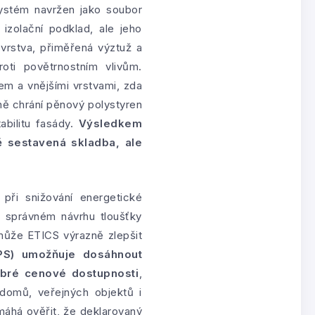
systém navržen jako soubor
izolační podklad, ale jeho
 vrstva, přiměřená výztuž a
oti povětrnostním vlivům.
em a vnějšími vrstvami, zda
ně chrání pěnový polystyren
bilitu fasády.
Výsledkem
 sestavená skladba, ale
ři snižování energetické
i správném návrhu tloušťky
y může ETICS výrazně zlepšit
PS) umožňuje dosáhnout
dobré cenové dostupnosti
,
 domů, veřejných objektů i
máhá ověřit, že deklarovaný