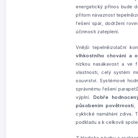
energetický přínos bude d
přitom návaznost tepelněizo
řešení spár, dodržení rovi
účinnosti zateplení.
Vnější tepelněizolační 
vlhkostního chování a o
nízkou nasákavost a ve f
vlastnosti, celý systém m
souvrství. Systémové hodn
správnému řešení parapetů,
výplní.
Dobře hodnocený
působením povětrnosti
,
cyklické namáhání zdiva. T
podkladu a k celkově spole
Z hlediska návrhu a realiz