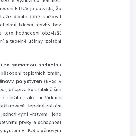
stva s výztužnou tkaninou,
ocení ETICS je potvrdit, že
dokáže dlouhodobě snižovat
etickou bilanci stavby bez
e toto hodnocení obzvlášť
í a tepelně účinný izolační
pouze samotnou hodnotou
působení teplotních změn,
ěnový polystyren (EPS)
v
bí, přispívá ke stabilnějším
e snížilo riziko nežádoucí
klarovaná tepelněizolační
jednotlivými vrstvami, jeho
kotevními prvky a schopnost
řený systém ETICS s pěnovým