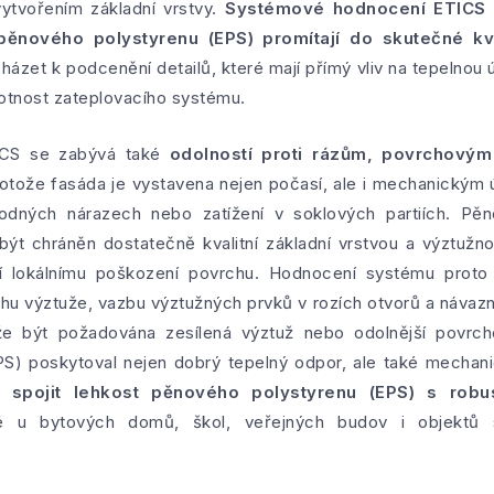
ytvořením základní vrstvy.
Systémové hodnocení ETICS v
ěnového polystyrenu (EPS) promítají do skutečné kva
zet k podcenění detailů, které mají přímý vliv na tepelnou ú
otnost zateplovacího systému.
ICS se zabývá také
odolností proti rázům, povrchový
rotože fasáda je vystavena nejen počasí, ale i mechanickým
odných nárazech nebo zatížení v soklových partiích. Pěn
být chráněn dostatečně kvalitní základní vrstvou a výztužno
í lokálnímu poškození povrchu. Hodnocení systému proto 
lohu výztuže, vazbu výztužných prvků v rozích otvorů a návazn
 být požadována zesílená výztuž nebo odolnější povrch
) poskytoval nejen dobrý tepelný odpor, ale také mechani
spojit lehkost pěnového polystyrenu (EPS) s robu
té u bytových domů, škol, veřejných budov i objektů