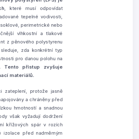
ch
, které musí odpovídat
adované tepelné vodivosti,
o soklové, perimetrické nebo
čnější vlhkostní a tlakové
ant z pěnového polystyrenu
sleduje, zda konkrétní typ
tnosti pro danou polohu na
u.
Tento přístup zvyšuje
ací materiálů.
 zateplení, protože jasně
 napojovány a chráněny před
nízkou hmotností a snadnou
ody však vyžadují dodržení
í křížových spár v rozích
ně izolace před nadměrným