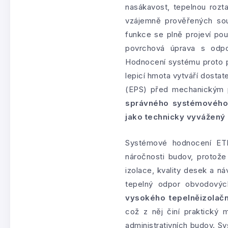
nasákavost, tepelnou rozt
vzájemně prověřených souč
funkce se plně projeví pou
povrchová úprava s odpov
Hodnocení systému proto po
lepicí hmota vytváří dosta
(EPS) před mechanickým p
správného systémového 
jako technicky vyvážený 
Systémové hodnocení ETI
náročnosti budov, protože
izolace, kvality desek a ná
tepelný odpor obvodovýc
vysokého tepelněizolačn
což z něj činí praktický 
administrativních budov. S