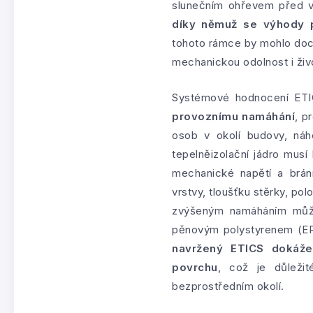
slunečním ohřevem před v
díky němuž se výhody p
tohoto rámce by mohlo dochá
mechanickou odolnost i živ
Systémové hodnocení ET
provoznímu namáhání
, p
osob v okolí budovy, náh
tepelněizolační jádro musí 
mechanické napětí a brán
vrstvy, tloušťku stěrky, po
zvýšeným namáháním může
pěnovým polystyrenem (EPS
navržený ETICS dokáže 
povrchu
, což je důleži
bezprostředním okolí.