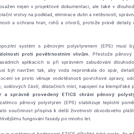
osažen nejen v projektové dokumentaci, ale také v dlouh
lační vrstvy na podklad, eliminace dutin a netěsností, sprá
nnosti a ochrana hran, rohů a otvorů, protože právě detaily
kompozitní systém s pěnovým polystyrenem (EPS) musí bý
dolnosti proti povětrnostním vlivům
. Přestože pěnový 
asádních aplikacích si při správném zabudování dlouhodob
usí být navržen tak, aby voda nepronikala do spár, detai
ocení se proto věnuje vodotěsnosti povrchové úpravy, odo
 soklových částí, dilatačních míst, napojení na klempířské
 a správně provedený ETICS chrání pěnový polyst
 zatímco pěnový polystyren (EPS) stabilizuje teplotní pom
ato součinnost přispívá k delší životnosti obvodového pláště
hlivějšímu fungování fasády po mnoho let.
ace je systémové hodnocení ETICS důležité také proto, že
p