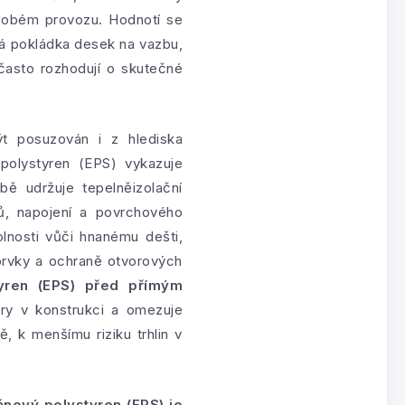
odobém provozu. Hodnotí se
vná pokládka desek na vazbu,
 často rozhodují o skutečné
t posuzován i z hlediska
polystyren (EPS) vykazuje
ě udržuje tepelněizolační
lů, napojení a povrchového
lnosti vůči hnanému dešti,
 prvky a ochraně otvorových
yren (EPS) před přímým
ěry v konstrukci a omezuje
, k menšímu riziku trhlin v
ěnový polystyren (EPS) je