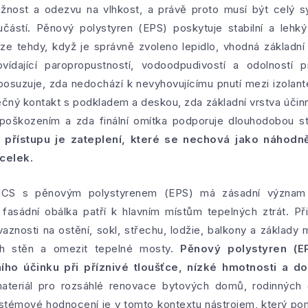
ažnost a odezvu na vlhkost, a právě proto musí být celý 
ástí. Pěnový polystyren (EPS) poskytuje stabilní a lehký 
ze tehdy, když je správně zvoleno lepidlo, vhodná základní
ídající paropropustností, vodoodpudivostí a odolností pr
suzuje, zda nedochází k nevyhovujícímu pnutí mezi izolant
tečný kontakt s podkladem a deskou, zda základní vrstva účin
oškozením a zda finální omítka podporuje dlouhodobou sta
přístupu je zateplení, které se nechová jako náhodně
celek.
CS s pěnovým polystyrenem (EPS) má zásadní význam p
 fasádní obálka patří k hlavním místům tepelných ztrát. Př
vaznosti na ostění, sokl, střechu, lodžie, balkony a základ
h stěn a omezit tepelné mosty.
Pěnový polystyren (E
ího účinku při příznivé tloušťce, nízké hmotnosti a 
materiál pro rozsáhlé renovace bytových domů, rodinných
ystémové hodnocení je v tomto kontextu nástrojem, který po