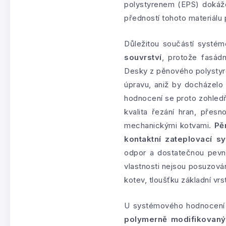
polystyrenem (EPS) dokáže
předností tohoto materiálu 
Důležitou součástí systé
souvrství
, protože fasád
Desky z pěnového polystyre
úpravu, aniž by docházel
hodnocení se proto zohledň
kvalita řezání hran, přesn
mechanickými kotvami.
Pě
kontaktní zateplovací s
odpor a dostatečnou pevno
vlastnosti nejsou posuzován
kotev, tloušťku základní vrst
U systémového hodnocení 
polymerně modifikovaný