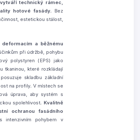
ytváří technický rámec,
lity hotové fasády.
Bez
činnost, estetickou stálost,
m deformacím a běžnému
 účinkům při údržbě, pohybu
ový polystyren (EPS) jako
u tkaninou, které rozkládají
posuzuje skladbu základní
ost na profily. V místech se
ová úprava, aby systém s
ckou spolehlivost.
Kvalitně
stní ochranou fasádního
 s intenzivním pohybem v