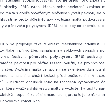
m materiálem spolupracovat tak, aby její tuhost, přídržnost a d
 skladby. Příliš tvrdá, křehká nebo nevhodně zvolená m
co malta s dobře vyváženým složením vytváří pevnou, ale p
livosti je proto důležité, aby výztužná malta podporoval
y z pěnového polystyrenu (EPS), nikoli aby se chovala jako
TICS se projevuje také v oblasti mechanické odolnosti.
azy, tlakem při údržbě, namáháním v soklových zónách a 
 vlivy. Desky z
pěnového polystyrenu (EPS)
poskytují 
tečné pevnosti pro běžné fasádní použití, ale pro vytvoře
ou vrstvu. Výztužná malta ve spojení se skleněnou tkaninou
lnímu namáhání a chrání izolaci před poškozením. V exp
upů, v blízkosti chodníků nebo na fasádách vystavených č
, která využívá další vrstvu malty a výztuže. I v těchto ná
aktickým tepelněizolačním materiálem, protože jeho nízká 
ní obvodové konstrukce.