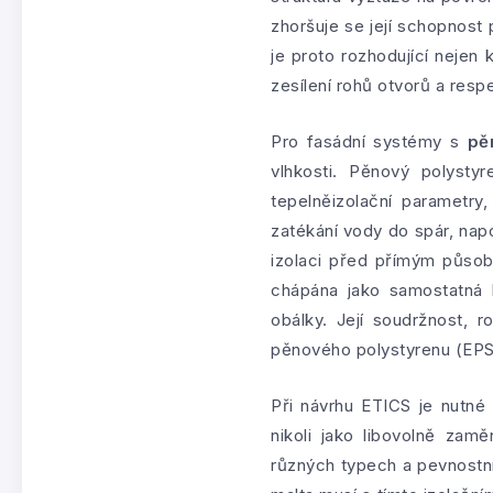
zhoršuje se její schopnost
je proto rozhodující nejen 
zesílení rohů otvorů a res
Pro fasádní systémy s
pě
vlhkosti. Pěnový polyst
tepelněizolační parametr
zatékání vody do spár, napoj
izolaci před přímým půso
chápána jako samostatná 
obálky. Její soudržnost, r
pěnového polystyrenu (EP
Při návrhu ETICS je nutné
nikoli jako libovolně zam
různých typech a pevnostní