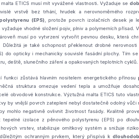
á malta ETICS musí mít vyvážené vlastnosti. Vyžaduje se
dob
islé vrstvě bez trhání, hrudek a nerovnoměrného rozpro
polystyrenu (EPS)
, protože povrch izolačních desek je le
á vyžaduje vhodné složení pojiv, plniv a polymerních přísad. 
ároveň musí po vytvrzení vytvořit pevnou desku, která chr
ůležitá je také schopnost překlenout drobné nerovnosti a
) do opticky i mechanicky souvislé fasádní plochy. Tím se 
u, deště, slunečního záření a opakovaných teplotních cyklů.
ní funkci zůstává hlavním nositelem energetického přínosu
něčná struktura omezuje vedení tepla a umožňuje dosah
 celé obvodové konstrukce. Výztužná malta ETICS tuto vlastn
vrstvy by vnější povrch zateplení nebyl dostatečně odolný vů
y mohlo negativně ovlivnit životnost fasády. Kvalitně pro
 tepelné izolace z pěnového polystyrenu (EPS) po dlou
chových vrstev, stabilizuje omítkový systém a snižuje rizik
 důležitým ochranným prvkem, který přispívá k
dlouhodob