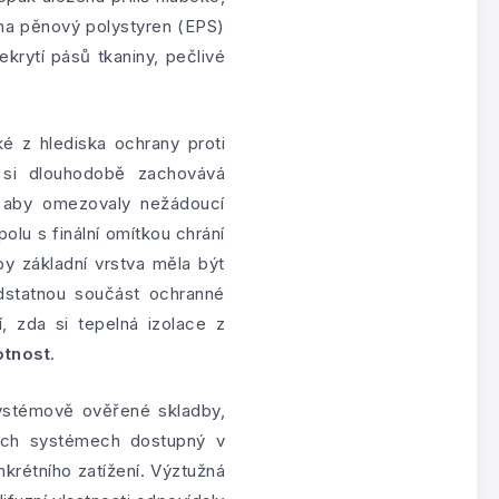
 na pěnový polystyren (EPS)
ekrytí pásů tkaniny, pečlivé
ké z hlediska ochrany proti
 si dlouhodobě zachovává
, aby omezovaly nežádoucí
polu s finální omítkou chrání
 základní vrstva měla být
dstatnou součást ochranné
í, zda si tepelná izolace z
otnost
.
systémově ověřené skladby,
acích systémech dostupný v
krétního zatížení. Výztužná