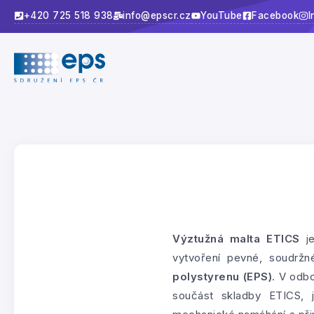
+420 725 518 938
info@epscr.cz
YouTube
Facebook
I
Výztužná malta ETICS
je
vytvoření pevné, soudržn
polystyrenu (EPS)
. V odb
součást skladby ETICS, j