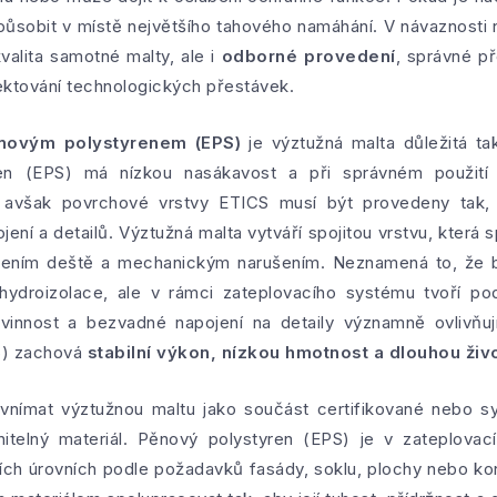
 působit v místě největšího tahového namáhání. V návaznosti
kvalita samotné malty, ale i
odborné provedení
, správné př
pektování technologických přestávek.
novým polystyrenem (EPS)
je výztužná malta důležitá ta
yren (EPS) má nízkou nasákavost a při správném použití
y, avšak povrchové vrstvy ETICS musí být provedeny tak
ení a detailů. Výztužná malta vytváří spojitou vrstvu, která s
bením deště a mechanickým narušením. Neznamená to, že by
hydroizolace, ale v rámci zateplovacího systému tvoří po
ovinnost a bezvadné napojení na detaily významně ovlivňuj
S) zachová
stabilní výkon, nízkou hmotnost a dlouhou živ
 vnímat výztužnou maltu jako součást certifikované nebo 
ěnitelný materiál. Pěnový polystyren (EPS) je v zateplov
ch úrovních podle požadavků fasády, soklu, plochy nebo kon