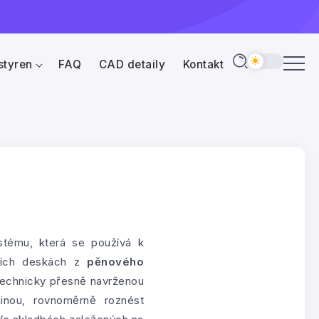
styren
FAQ
CAD detaily
Kontakt
stému, která se používá k
čních deskách z
pěnového
technicky přesně navrženou
ninou, rovnoměrně roznést