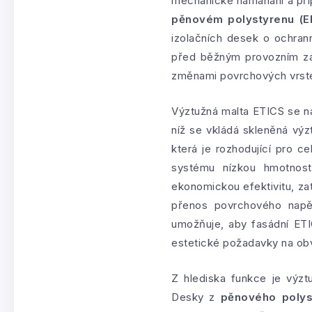
mechanické namáhání a přip
pěnovém polystyrenu (E
izolačních desek o ochrann
před běžným provozním zat
změnami povrchových vrst
Výztužná malta ETICS se na
níž se vkládá skleněná výz
která je rozhodující pro c
systému nízkou hmotnost,
ekonomickou efektivitu, za
přenos povrchového napětí
umožňuje, aby fasádní ET
estetické požadavky na ob
Z hlediska funkce je výz
Desky z
pěnového polys