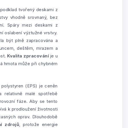
í podklad tvořený deskami z
rstvy vhodně srovnaný, bez
ení. Spáry mezi deskami z
ní oslabení výztužné vrstvy.
hla být plně zapracována a
sluncem, deštěm, mrazem a
ost.
Kvalita zpracování
je u
mová hmota může při chybném
 polystyren (EPS) je ceněn
a relativně malé spotřebě
rovozní fáze. Aby se tento
ívá k prodloužení životnosti
edčasných oprav. Dlouhodobě
í zdrojů
, protože energie