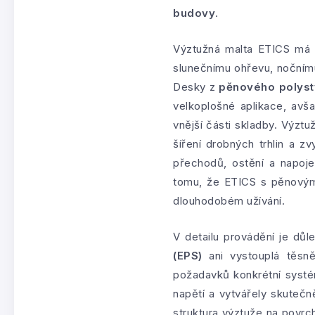
budovy
.
Výztužná malta ETICS má t
slunečnímu ohřevu, nočnímu
Desky z
pěnového polyst
velkoplošné aplikace, avš
vnější části skladby. Výztu
šíření drobných trhlin a z
přechodů, ostění a napoje
tomu, že ETICS s pěnovým 
dlouhodobém užívání.
V detailu provádění je dů
(EPS)
ani vystouplá těsně
požadavků konkrétní systé
napětí a vytvářely skutečn
struktura výztuže na povrc