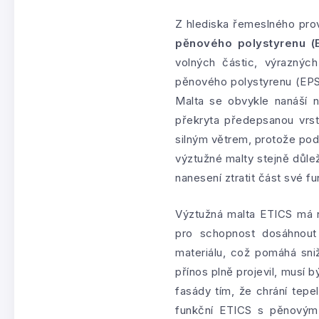
Z hlediska řemeslného prov
pěnového polystyrenu (
volných částic, výraznýc
pěnového polystyrenu (EPS) 
Malta se obvykle nanáší n
překryta předepsanou vrs
silným větrem, protože pod
výztužné malty stejně důle
nanesení ztratit část své f
Výztužná malta ETICS má n
pro schopnost dosáhnout 
materiálu, což pomáhá sni
přínos plně projevil, musí 
fasády tím, že chrání tepe
funkční ETICS s pěnovým