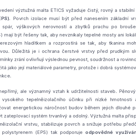
edení výztužná malta ETICS vyžaduje čistý, rovný a stabiln
EPS)
. Povrch izolace musí být před nanesením základní v
h spár, výškových nerovností a zbytků prachu po brouš
mají být řešeny tak, aby nevznikaly tepelné mosty ani lokál
erezovým hladítkem a rozprostírá se tak, aby tkanina mo
tvou. Důležitá je i ochrana čerstvé vrstvy před prudkým 
mínky zrání ovlivňují výslednou pevnost, soudržnost a rovinn
žitá jako její materiálové parametry, protože i dobrá systé
unkce.
epřímý, ale významný vztah k udržitelnosti staveb. Pěnový
vysokého tepelněizolačního účinku při nízké hmotnosti 
žovat energetickou náročnost budov během jejich dlouhé p
být zateplovací systém trvanlivý a odolný. Výztužná malta přisp
lněizolační vrstvu, stabilizuje povrch a snižuje potřebu př
 polystyrenem (EPS) tak podporuje
odpovědné využíván