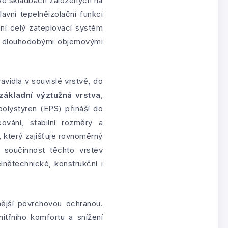
 Ve skladbách založených na
avní tepelněizolační funkci
ání celý zateplovací systém
 a dlouhodobými objemovými
avidla v souvislé vrstvě, do
základní výztužná vrstva
,
polystyren (EPS) přináší do
ování, stabilní rozměry a
 který zajišťuje rovnoměrný
ě součinnost těchto vrstev
lnětechnické, konstrukční i
ější povrchovou ochranou.
nitřního komfortu a snížení