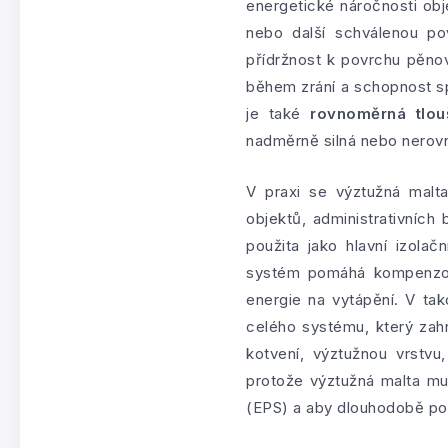
energetické náročnosti obj
nebo další schválenou po
přídržnost k povrchu pěnov
během zrání a schopnost spo
je také
rovnoměrná tlou
nadměrně silná nebo nerovn
V praxi se výztužná malt
objektů, administrativních
použita jako hlavní izola
systém pomáhá kompenzova
energie na vytápění. V ta
celého systému, který zah
kotvení, výztužnou vrstvu,
protože výztužná malta mu
(EPS) a aby dlouhodobě pod