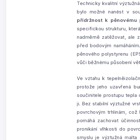
Technicky kvalitní výztužn
bylo možné nanést v souv
přídržnost k pěnovému 
specifickou strukturu, kter
nadměrně zatěžovat, ale z
před bodovým namáháním. D
pěnového polystyrenu (EPS
vůči běžnému působení větr
Ve vztahu k tepelněizolač
protože jeho uzavřená bu
součinitele prostupu tepla
ji. Bez stabilní výztužné 
povrchovým trhlinám, což b
pomáhá zachovat účinnost
pronikání vlhkosti do povr
smyslu je výztužná malta