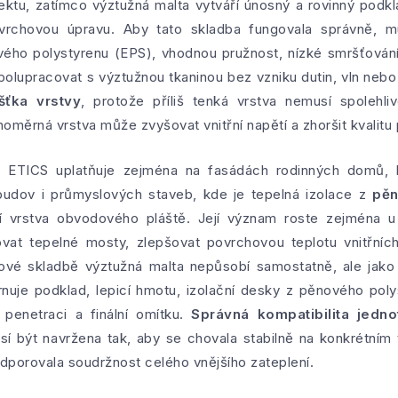
ektu, zatímco výztužná malta vytváří únosný a rovinný podk
vrchovou úpravu. Aby tato skladba fungovala správně, m
ého polystyrenu (EPS), vhodnou pružnost, nízké smršťování
lupracovat s výztužnou tkaninou bez vzniku dutin, vln nebo 
šťka vrstvy
, protože příliš tenká vrstva nemusí spolehli
oměrná vrstva může zvyšovat vnitřní napětí a zhoršit kvalitu
a ETICS uplatňuje zejména na fasádách rodinných domů,
 budov i průmyslových staveb, kde je tepelná izolace z
pěn
ční vrstva obvodového pláště. Její význam roste zejména u
t tepelné mosty, zlepšovat povrchovou teplotu vnitřních
kové skladbě výztužná malta nepůsobí samostatně, ale ja
rnuje podklad, lepicí hmotu, izolační desky z pěnového pol
 penetraci a finální omítku.
Správná kompatibilita jedno
sí být navržena tak, aby se chovala stabilně na konkrétním
porovala soudržnost celého vnějšího zateplení.