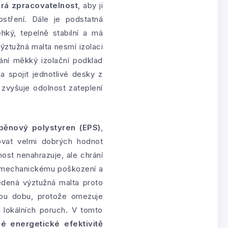
rá zpracovatelnost
, aby ji
stření. Dále je podstatná
hký, tepelně stabilní a má
Výztužná malta nesmí izolaci
ání měkký izolační podklad
 spojit jednotlivé desky z
zvyšuje odolnost zateplení
pěnový polystyren (EPS)
,
ovat velmi dobrých hodnot
ost nenahrazuje, ale chrání
či mechanickému poškození a
vedená výztužná malta proto
hou dobu, protože omezuje
o lokálních poruch. V tomto
é energetické efektivitě