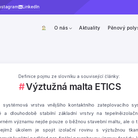
nstagram
LinkedIn
O nás
Aktuality
Pěnový poly
Definice pojmu ze slovníku a související články:
Výztužná malta ETICS
 systémová vrstva vnějšího kontaktního zateplovacího sy
é a dlouhodobě stabilní základní vrstvy na tepelněizola
orném významu nejde pouze o běžnou stavební maltu, ale o 
ejímž úkolem je spojit izolační rovinu s výztužnou tka