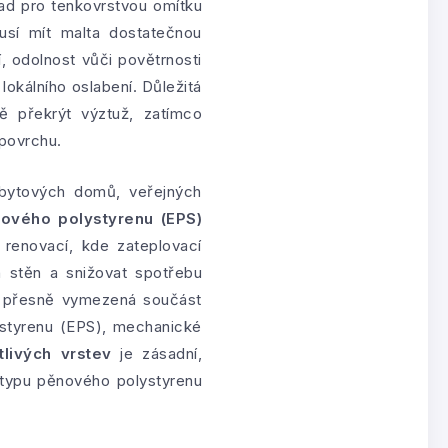
lad pro tenkovrstvou omítku
usí mít malta dostatečnou
, odolnost vůči povětrnosti
lokálního oslabení. Důležitá
vě překrýt výztuž, zatímco
 povrchu.
 bytových domů, veřejných
ového polystyrenu (EPS)
 renovací, kde zateplovací
 stěn a snižovat spotřebu
ko přesně vymezená součást
ystyrenu (EPS), mechanické
tlivých vrstev
je zásadní,
 typu pěnového polystyrenu