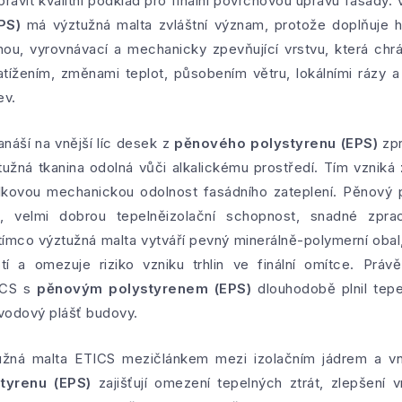
ravit kvalitní podklad pro finální povrchovou úpravu fasády.
PS)
má výztužná malta zvláštní význam, protože doplňuje hl
ou, vyrovnávací a mechanicky zpevňující vrstvu, která chr
ížením, změnami teplot, působením větru, lokálními rázy
ev.
náší na vnější líc desek z
pěnového polystyrenu (EPS)
zpr
tužná tkanina odolná vůči alkalickému prostředí. Tím vzniká
elkovou mechanickou odolnost fasádního zateplení. Pěnový 
 velmi dobrou tepelněizolační schopnost, snadné zprac
tímco výztužná malta vytváří pevný minerálně-polymerní obal,
 a omezuje riziko vzniku trhlin ve finální omítce. Práv
ICS s
pěnovým polystyrenem (EPS)
dlouhodobě plnil tepe
vodový plášť budovy.
tužná malta ETICS mezičlánkem mezi izolačním jádrem a vn
tyrenu (EPS)
zajišťují omezení tepelných ztrát, zlepšení v