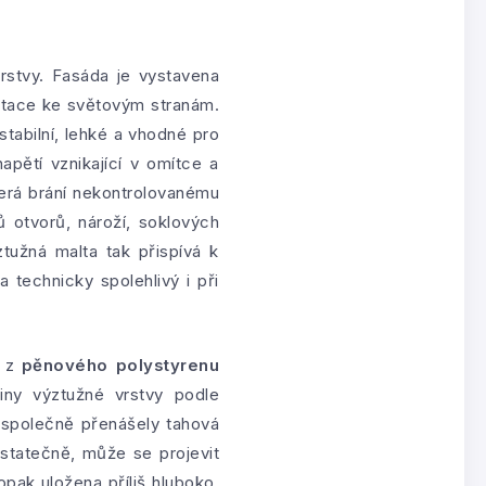
rstvy. Fasáda je vystavena
entace ke světovým stranám.
tabilní, lehké a vhodné pro
pětí vznikající v omítce a
terá brání nekontrolovanému
ů otvorů, nároží, soklových
tužná malta tak přispívá k
technicky spolehlivý i při
y z
pěnového polystyrenu
iny výztužné vrstvy podle
 společně přenášely tahová
ostatečně, může se projevit
pak uložena příliš hluboko,