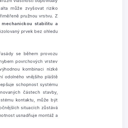
ifuzní vlastnosti odpovídaly
alta může zvyšovat riziko
řiměřeně pružnou vrstvu. Z
a
mechanickou stabilitu a
 izolovaný prvek bez ohledu
 Fasády se během provozu
pohybem povrchových vrstev
výhodnou kombinaci nízké
ní odolného vnějšího pláště
 zlepšuje schopnost systému
onovaných částech stavby,
astému kontaktu, může být
ročnějších situacích zůstává
hmotnost usnadňuje montáž a