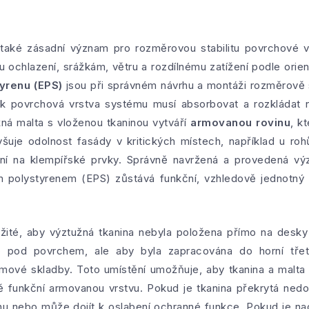
aké zásadní význam pro rozměrovou stabilitu povrchové v
 ochlazení, srážkám, větru a rozdílnému zatížení podle ori
yrenu (EPS)
jsou při správném návrhu a montáži rozměrově s
ak povrchová vrstva systému musí absorbovat a rozkládat na
žná malta s vloženou tkaninou vytváří
armovanou rovinu
, k
vyšuje odolnost fasády v kritických místech, například u roh
ní na klempířské prvky. Správně navržená a provedená výz
polystyrenem (EPS) zůstává funkční, vzhledově jednotný a 
ležité, aby výztužná tkanina nebyla položena přímo na desk
 pod povrchem, ale aby byla zapracována do horní třet
mové skladby. Toto umístění umožňuje, aby tkanina a malta
ě funkční armovanou vrstvu. Pokud je tkanina překrytá ned
hu nebo může dojít k oslabení ochranné funkce. Pokud je nao