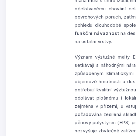
malta musí s tímto izolační
očekávanému chování celé
povrchových poruch, zatím
pohledu dlouhodobé spoleh
funkční návaznost
na desk
na ostatní vrstvy.
Význam výztužné malty E
setkávají s náhodnými nár
způsobeným klimatickými
objemové hmotnosti a dosta
potřebují kvalitní výztužn
odolávat plošnému i loká
zejména v přízemí, u vst
požadována zesílená skladba
pěnový polystyren (EPS) pr
nezvyšuje zbytečně zatíže