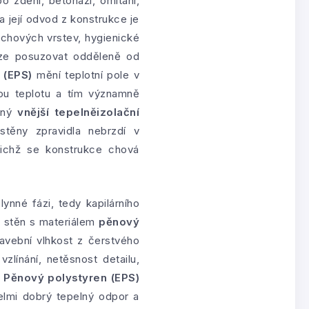
 zdění, betonáži, omítání,
a její odvod z konstrukce je
vrchových vrstev, hygienické
elze posuzovat odděleně od
 (EPS)
mění teplotní pole v
vou teplotu a tím významně
ený
vnější tepelněizolační
těny zpravidla nebrzdí v
 nichž se konstrukce chová
nné fázi, tedy kapilárního
h stěn s materiálem
pěnový
tavební vlhkost z čerstvého
zlínání, netěsnost detailu,
.
Pěnový polystyren (EPS)
elmi dobrý tepelný odpor a