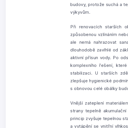
budovy, protože suchá a t
výkyvům.
Při renovacích starších o
způsobenou vzlínáním neb
ale nemá nahrazovat sana
dlouhodobě zavlhlé od zákl
aktivní přísun vody. Po od
komplexního řešení, které
stabilizaci. U starších z
zlepšuje hygienické podmín
s obnovou celé obálky budo
Vnější zateplení materiál
strany tepelně akumulační
princip zvyšuje tepelnou st
a vytápění se vnitřní vlh