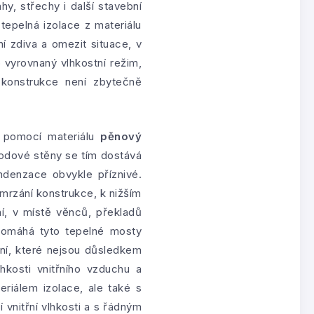
hy, střechy i další stavební
tepelná izolace z materiálu
í zdiva a omezit situace, v
 vyrovnaný vlhkostní režim,
konstrukce není zbytečně
y pomocí materiálu
pěnový
vodové stěny se tím dostává
ndenzace obvykle příznivé.
mrzání konstrukce, k nižším
ní, v místě věnců, překladů
pomáhá tyto tepelné mosty
sní, které nejsou důsledkem
hkosti vnitřního vzduchu a
riálem izolace, ale také s
í vnitřní vlhkosti a s řádným