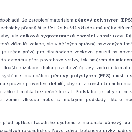
dpokládá, že zateplení materiálem
pěnový polystyren (EPS
Technicky přesnější je říci, že každá skladba má určitý difuzní
rstvy, ale
celkové hygrotermické chování konstrukce
.
Pě
které vláknité izolace, ale v běžných správně navržených fas
 je určen právě pro dlouhodobé venkovní použití na obvo
do exteriéru přes povrchové vrstvy, tak směrem do interiér
k, tloušťce izolace, druhu povrchové úpravy, vnitřním klimat
ný systém s materiálem
pěnový polystyren (EPS)
musí res
ci a správné provedení detailů, aby se v konstrukci nehroma
í vlhkost mohla bezpečně klesat. Podstatné je, aby se neza
u zemní vlhkostí nebo s mokrými podklady, které neo
 před aplikací fasádního systému z materiálu
pěnový pol
zsáhlých rekonstrukcí. Nové zdivo, betonové prvky, jádro