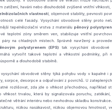
ek budovy. V obvodové stěně se vlhkost může nacházet po
m zatížení, havárii nebo dlouhodobě zvýšené vnitřní vlhkosti, 
elněizolačních vlastností
, objemové stability, pevnosti po
ivotnosti celé fasády. Vysychání obvodové stěny proto n
nější tepelněizolační vrstva z materiálu
pěnový polystyren
kové teplotní zóny směrem ven, stabilizuje vnitřní povrcho
í páry na chladných místech. Správně navržený a proved
ěnovým polystyrenem (EPS)
tak vysychání obvodové s
máhá vytvořit takové teplotní a vlhkostní podmínky, při
 úsporně a dlouhodobě stabilně.
ysychání obvodové stěny týká pohybu vody v kapalné i ply
áry, sorpce, desorpce a odpařování z povrchů. U zateplenýc
atné rozlišovat, zda jde o vlhkost přechodnou, například s
vlhkost trvalou, která by signalizovala poruchu, zatékání, v
atečné větrání interiéru nebo nevhodnou skladbu konstrukce
ukturu, nízkou nasákavost, nízkou objemovou hmotnost, v