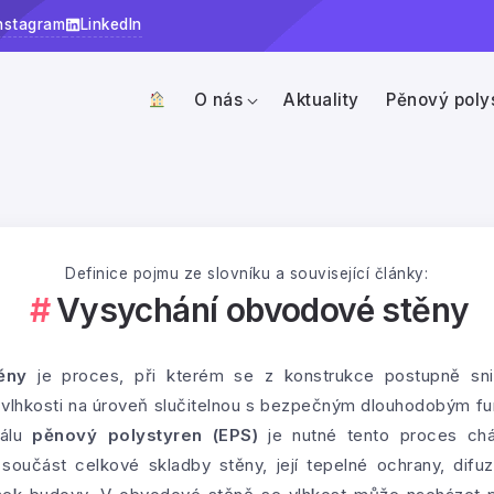
nstagram
LinkedIn
O nás
Aktuality
Pěnový poly
Definice pojmu ze slovníku a související články:
Vysychání obvodové stěny
ěny
je proces, při kterém se z konstrukce postupně sni
vlhkosti na úroveň slučitelnou s bezpečným dlouhodobým fu
iálu
pěnový polystyren (EPS)
je nutné tento proces chá
 součást celkové skladby stěny, její tepelné ochrany, difu