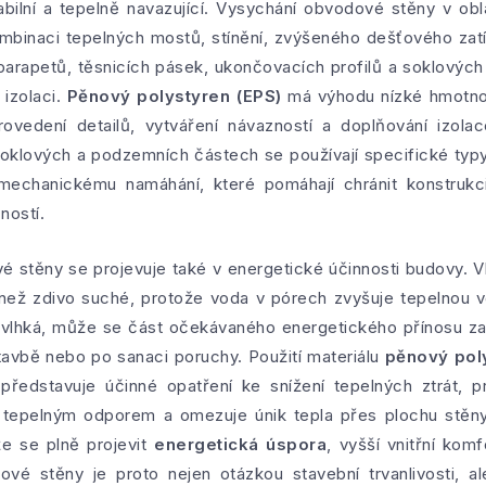
ilní a tepelně navazující. Vysychání obvodové stěny v obla
binaci tepelných mostů, stínění, zvýšeného dešťového zatíž
arapetů, těsnicích pásek, ukončovacích profilů a soklových 
 izolaci.
Pěnový polystyren (EPS)
má výhodu nízké hmotnos
vedení detailů, vytváření návazností a doplňování izola
soklových a podzemních částech se používají specifické typy 
a mechanickému namáhání, které pomáhají chránit konstrukci
ností.
 stěny se projevuje také v energetické účinnosti budovy. V
než zdivo suché, protože voda v pórech zvyšuje tepelnou v
lhká, může se část očekávaného energetického přínosu zat
avbě nebo po sanaci poruchy. Použití materiálu
pěnový pol
ředstavuje účinné opatření ke snížení tepelných ztrát, p
 tepelným odporem a omezuje únik tepla přes plochu stěny.
že se plně projevit
energetická úspora
, vyšší vnitřní kom
vé stěny je proto nejen otázkou stavební trvanlivosti, 