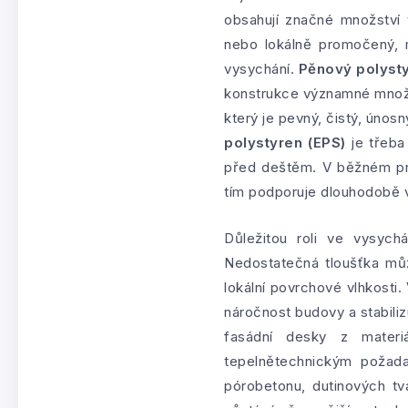
obsahují značné množství 
nebo lokálně promočený, m
vysychání.
Pěnový polysty
konstrukce významné množst
který je pevný, čistý, úno
polystyren (EPS)
je třeba
před deštěm. V běžném prov
tím podporuje dlouhodobě 
Důležitou roli ve vysych
Nedostatečná tloušťka můž
lokální povrchové vlhkosti
náročnost budovy a stabiliz
fasádní desky z mater
tepelnětechnickým požada
pórobetonu, dutinových tv