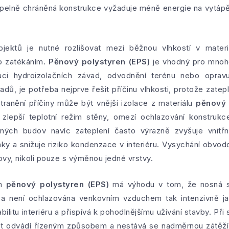
epelně chráněná konstrukce vyžaduje méně energie na vytápě
bjektů je nutné rozlišovat mezi běžnou vlhkostí v mater
o zatékáním.
Pěnový polystyren (EPS)
je vhodný pro mnoho
ci hydroizolačních závad, odvodnění terénu nebo oprav
adů, je potřeba nejprve řešit příčinu vlhkosti, protože zate
stranění příčiny může být vnější izolace z materiálu
pěnový 
 zlepší teplotní režim stěny, omezí ochlazování konstrukc
děných budov navíc zateplení často výrazně zvyšuje vnitř
ky a snižuje riziko kondenzace v interiéru. Vysychání obvod
vy, nikoli pouze s výměnou jedné vrstvy.
em
pěnový polystyren (EPS)
má výhodu v tom, že nosná st
 a není ochlazována venkovním vzduchem tak intenzivně j
abilitu interiéru a přispívá k pohodlnějšímu užívání stavby. Př
kost odvádí řízeným způsobem a nestává se nadměrnou zátěží