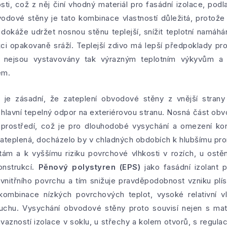
sti, což z něj činí vhodný materiál pro fasádní izolace, podla
vodové stěny je tato kombinace vlastností důležitá, protože 
dokáže udržet nosnou stěnu teplejší, snížit teplotní namáhán
kci opakovaně sráží. Teplejší zdivo má lepší předpoklady pro
y nejsou vystavovány tak výrazným teplotním výkyvům a 
em.
y je zásadní, že zateplení obvodové stěny z vnější stran
lavní tepelný odpor na exteriérovou stranu. Nosná část ob
ho prostředí, což je pro dlouhodobé vysychání a omezení ko
ateplená, docházelo by v chladných obdobích k hlubšímu pro
ám a k vyššímu riziku povrchové vlhkosti v rozích, u ostě
onstrukcí.
Pěnový polystyren (EPS)
jako fasádní izolant 
vnitřního povrchu a tím snižuje pravděpodobnost vzniku plí
kombinace nízkých povrchových teplot, vysoké relativní vl
hu. Vysychání obvodové stěny proto souvisí nejen s mate
ávazností izolace v soklu, u střechy a kolem otvorů, s regulac