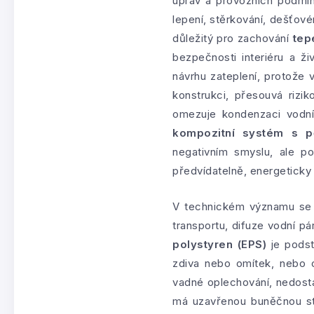
úprav a provozních podmín
lepení, stěrkování, dešťové
důležitý pro zachování
tep
bezpečnosti interiéru a ž
návrhu zateplení, protože v
konstrukci, přesouvá rizi
omezuje kondenzaci vodn
kompozitní systém s p
negativním smyslu, ale po
předvídatelně, energeticky
V technickém významu se v
transportu, difuze vodní p
polystyren (EPS)
je podst
zdiva nebo omítek, nebo o 
vadné oplechování, nedost
má uzavřenou buněčnou str