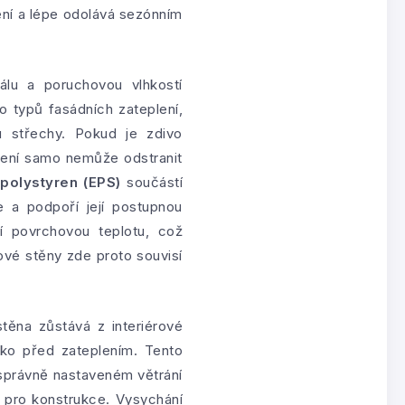
ní a lépe odolává sezónním
iálu a poruchovou vlhkostí
 typů fasádních zateplení,
u střechy. Pokud je zdivo
plení samo nemůže odstranit
polystyren (EPS)
součástí
e a podpoří její postupnou
ní povrchovou teplotu, což
ové stěny zde proto souvisí
ěna zůstává z interiérové
ako před zateplením. Tento
i správně nastaveném větrání
 pro konstrukce. Vysychání