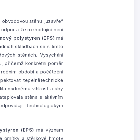
)
obvodovou stěnu „uzavře“
 odpor a že rozhodující není
nový polystyren (EPS)
má
ádních skladbách se s tímto
dových stěnách. Vysychání
u, přičemž konkrétní poměr
u, ročním období a počáteční
pektovat tepelnětechnické
dila nadměrná vlhkost a aby
teplovala stěna s aktivním
dpovídají technologickým
ystyren (EPS)
má význam
vé omítky a stěrkové hmoty