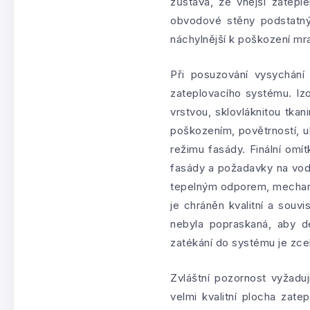
zůstává, že vnější zatepl
obvodové stěny podstatný
náchylnější k poškození mr
Při posuzování vysychání
zateplovacího systému. Iz
vrstvou, sklovláknitou tka
poškozením, povětrností, u
režimu fasády. Finální omí
fasády a požadavky na vo
tepelným odporem, mechanic
je chráněn kvalitní a souv
nebyla popraskaná, aby d
zatékání do systému je zcel
Zvláštní pozornost vyžadují
velmi kvalitní plocha zat