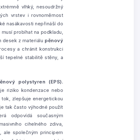
extrémně vlhký, nesoudržný
vých vrstev i rovnoměrnost
zké nasákavosti nepřináší do
 musí probíhat na podkladu,
h desek z materiálu
pěnový
rocesy a chránit konstrukci
 tepelné stabilitě stěny, a
ěnový polystyren (EPS)
.
uje riziko kondenzace nebo
 tok, zlepšuje energetickou
 je tak často výhodné použít
erá odpovídá současným
asivního cihelného zdiva,
í, ale společným principem