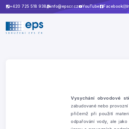
+420 725 518 938
info@epscr.cz
YouTube
Facebook
I
Vysychání obvodové st
zabudované nebo provozní 
přičemž při použití mater
odpařování vody, ale jako