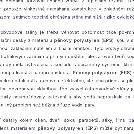
ení pomáhá udržovat nosnou vrstvu v teplejším režimu. Te
, protože vlhkostně namáhaná konstrukce v chladném rež
azem, zatímco tepelně chráněná stěna má nižší riziko cyklic
 obvodové stěny je třeba věnovat pozornost také povrc
olační desky z materiálu
pěnový polystyren (EPS)
jsou v s
ninou, základním nátěrem a finální omítkou. Tyto vrstvy chrá
ltrafialovým zářením a přímým deštěm, ale zároveň tvoří souč
tka by měla být volena v souladu s parametry systému, klima
doodpudivost a paropropustnost.
Pěnový polystyren (EPS)
kou odolností a cenovou efektivitou, ale jeho přínos se pln
islou povrchovou skladbou. Pro vysychání obvodové stěny j
etaily neumožňovaly zatékání a aby voda nepronikala za i
a jiný problém než běžná difuze vodní páry.
 detaily kolem oken, dveří, soklu, parapetů, atiky, říms, b
eplená materiálem
pěnový polystyren (EPS)
může být naruš