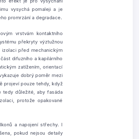
nto efekt je pro vysychání
imu vysychá pomaleji a je
kého promrzání a degradace.
hovým vrstvám kontaktního
ystému překryty výztužnou
ní izolaci před mechanickým
ást difuzního a kapilárního
tickým zatížením, orientací
vykazuje dobrý poměr mezi
ě projeví pouze tehdy, když
e tedy důležité, aby fasáda
zolaci, protože opakované
alkonů a napojení střechy. I
ena, pokud nejsou detaily