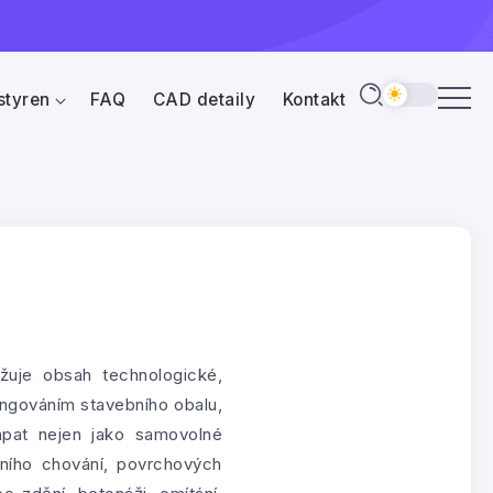
styren
FAQ
CAD detaily
Kontakt
žuje obsah technologické,
ngováním stavebního obalu,
pat nejen jako samovolné
zního chování, povrchových