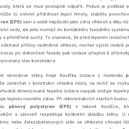
vody, která se musí postupně odpařit. Pokud je podklad 
ůže to ovlivnit přídržnost lepicí hmoty, stabilitu povrcho
ren (EPS)
sám o sobě nepůsobí jako zdroj vlhkosti a díky ní
ví vody, ale jeho montáž do kontaktního fasádního systému
sný a přiměřeně suchý. To znamená, že před lepením izolačníc
 odstranit příčiny nadměrné vlhkosti, nechat vyzrát mokré p
ozu po dokončení fasády pak izolace přispívá k příznivější
vyrovnaný stav konstrukce.
ání obvodové stěny hraje tloušťka izolace z materiálu
p
e zanechat v konstrukci chladná místa, na nichž se zvyš
. Vhodně dimenzovaná tepelná izolace naopak snižuje tepelný
uje teplotu nosného zdiva. Při rekonstrukcích starších budov
iálu
pěnový polystyren (EPS)
v takové tloušťce, kt
vkům a zároveň respektuje konkrétní skladbu stěny. U m
árnic nebo železobetonových stěn se vlhkostní chování liš