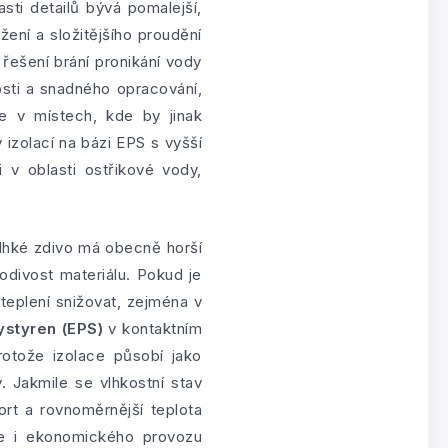
sti detailů bývá pomalejší,
ení a složitějšího proudění
řešení brání pronikání vody
ti a snadného opracování,
ce v místech, kde by jinak
izolací na bázi EPS s vyšší
 v oblasti ostřikové vody,
lhké zdivo má obecně horší
odivost materiálu. Pokud je
eplení snižovat, zejména v
ystyren (EPS)
v kontaktním
rotože izolace působí jako
 Jakmile se vlhkostní stav
fort a rovnoměrnější teplota
ale i ekonomického provozu