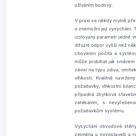
užíváním budovy.
V praxi se někdy mylně pře
a znemožní její vysychání. 
izolovaný parametr jedné v
difuzní odpor vyšší než ně
chováním počítá a systém
může probíhat jak směrem 
závisí na typu zdiva, omíte
vlhkosti. Kvalitně navrže
požadavky, vlhkostní bilan
případná zbytková stavebn
zatékáním, s nevyřešeno
požadavkům systému.
Vysychání obvodové stěny
zejména u novostaveb a ro