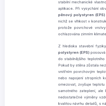
stabilní mechanické vlastno
aplikace. Při vysychání ob
pěnový polystyren (EPS)
nichž se vlhkost v konstru
protože povrchové vrstv
ochlazována zimním klimat
Z hlediska stavební fyzik
polystyren (EPS)
posouvá h
do stabilnějšího teplotní
Pokud by stěna zůstala nez
vnitřním povrchovým teplot
nebo napojení stropních k
omezovat, zvyšuje teplotu 
samotného zateplení, ale 
nedostatečné výměny vzduc
kvalitou návrhu detailů, s n