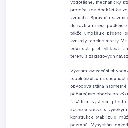
vodotěsné, mechanicky stab
protože zde dochází ke kom
vzduchu. Správné osazení p
do rozhraní mezi podklad a
takže umožňuje přesné pro
vznikaly tepelné mosty. V 
odolností proti vlhkosti 
terénu a základových návaz
Význam vysychání obvodové
tepelněizolační schopnost 
obvodová stěna nadměrně v
počátečním období po výst
fasádním systému přesto p
souvislá vrstva s vysokým
konstrukce stabilizuje, mů
povrchů. Vysychání obvodo