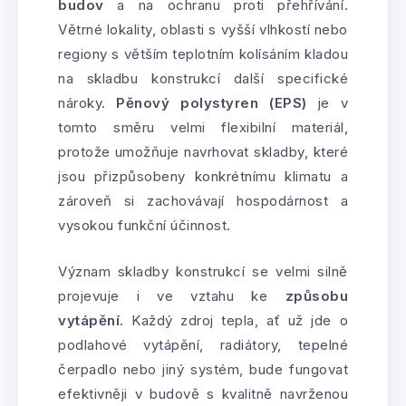
budov
a na ochranu proti přehřívání.
Větrné lokality, oblasti s vyšší vlhkostí nebo
regiony s větším teplotním kolísáním kladou
na skladbu konstrukcí další specifické
nároky.
Pěnový polystyren (EPS)
je v
tomto směru velmi flexibilní materiál,
protože umožňuje navrhovat skladby, které
jsou přizpůsobeny konkrétnímu klimatu a
zároveň si zachovávají hospodárnost a
vysokou funkční účinnost.
Význam skladby konstrukcí se velmi silně
projevuje i ve vztahu ke
způsobu
vytápění
. Každý zdroj tepla, ať už jde o
podlahové vytápění, radiátory, tepelné
čerpadlo nebo jiný systém, bude fungovat
efektivněji v budově s kvalitně navrženou