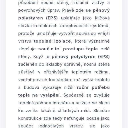
působení nosné stěny, izolační vrstvy a
povrchových úprav. Právě zde se
pěnový
polystyren (EPS)
uplatňuje jako klíčová
složka kontaktních zateplovacích systémů,
protože umožňuje vytvořit souvislou vnější
vrstvu
tepelné izolace
, která významně
zlepšuje
součinitel prostupu tepla
celé
stěny. Když je
pěnový polystyren (EPS)
začleněn do skladby správně, nosná stěna
zůstává v příznivějším teplotním režimu,
vnitřní povrch konstrukce má vyšší teplotu
a budova vykazuje nižší
roční potřebu
tepla na vytápění
. Současně se zvyšuje
tepelná pohoda interiéru a snižuje se sklon
ke vzniku lokálně chladných míst. Skladba
konstrukce zde tedy nefunguje pouze jako
součet jednotlivých vrstev, ale jako