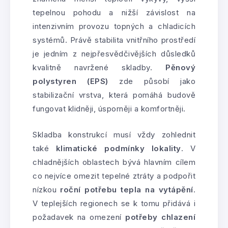
tepelnou pohodu a nižší závislost na
intenzivním provozu topných a chladicích
systémů. Právě stabilita vnitřního prostředí
je jedním z nejpřesvědčivějších důsledků
kvalitně navržené skladby.
Pěnový
polystyren (EPS)
zde působí jako
stabilizační vrstva, která pomáhá budově
fungovat klidněji, úsporněji a komfortněji.
Skladba konstrukcí musí vždy zohlednit
také
klimatické podmínky lokality
. V
chladnějších oblastech bývá hlavním cílem
co nejvíce omezit tepelné ztráty a podpořit
nízkou
roční potřebu tepla na vytápění
.
V teplejších regionech se k tomu přidává i
požadavek na omezení
potřeby chlazení