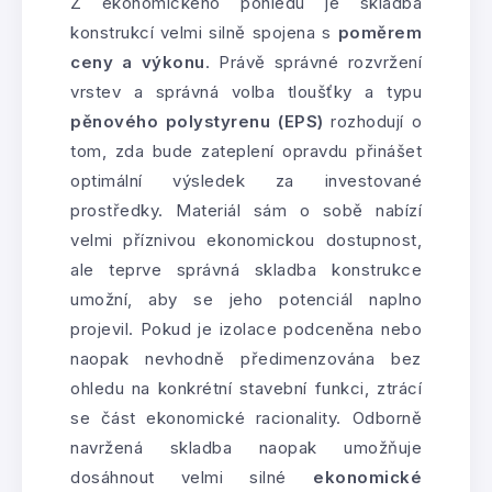
Z ekonomického pohledu je skladba
konstrukcí velmi silně spojena s
poměrem
ceny a výkonu
. Právě správné rozvržení
vrstev a správná volba tloušťky a typu
pěnového polystyrenu (EPS)
rozhodují o
tom, zda bude zateplení opravdu přinášet
optimální výsledek za investované
prostředky. Materiál sám o sobě nabízí
velmi příznivou ekonomickou dostupnost,
ale teprve správná skladba konstrukce
umožní, aby se jeho potenciál naplno
projevil. Pokud je izolace podceněna nebo
naopak nevhodně předimenzována bez
ohledu na konkrétní stavební funkci, ztrácí
se část ekonomické racionality. Odborně
navržená skladba naopak umožňuje
dosáhnout velmi silné
ekonomické