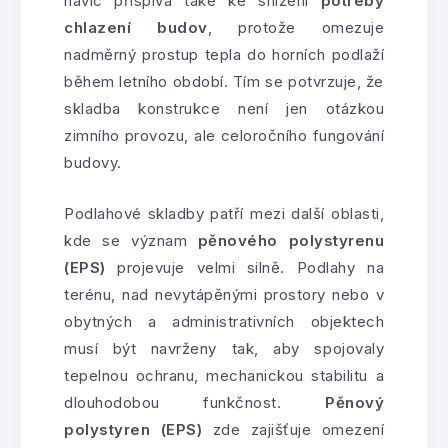
navíc přispívá také ke snížení
potřeby
chlazení budov
, protože omezuje
nadměrný prostup tepla do horních podlaží
během letního období. Tím se potvrzuje, že
skladba konstrukce není jen otázkou
zimního provozu, ale celoročního fungování
budovy.
Podlahové skladby patří mezi další oblasti,
kde se význam
pěnového polystyrenu
(EPS)
projevuje velmi silně. Podlahy na
terénu, nad nevytápěnými prostory nebo v
obytných a administrativních objektech
musí být navrženy tak, aby spojovaly
tepelnou ochranu, mechanickou stabilitu a
dlouhodobou funkčnost.
Pěnový
polystyren (EPS)
zde zajišťuje omezení