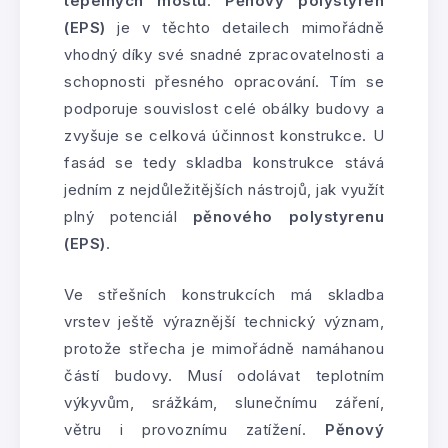
tepelných mostů
.
Pěnový polystyren
(EPS)
je v těchto detailech mimořádně
vhodný díky své snadné zpracovatelnosti a
schopnosti přesného opracování. Tím se
podporuje souvislost celé obálky budovy a
zvyšuje se celková účinnost konstrukce. U
fasád se tedy skladba konstrukce stává
jedním z nejdůležitějších nástrojů, jak využít
plný potenciál
pěnového polystyrenu
(EPS)
.
Ve střešních konstrukcích má skladba
vrstev ještě výraznější technický význam,
protože střecha je mimořádně namáhanou
částí budovy. Musí odolávat teplotním
výkyvům, srážkám, slunečnímu záření,
větru i provoznímu zatížení.
Pěnový