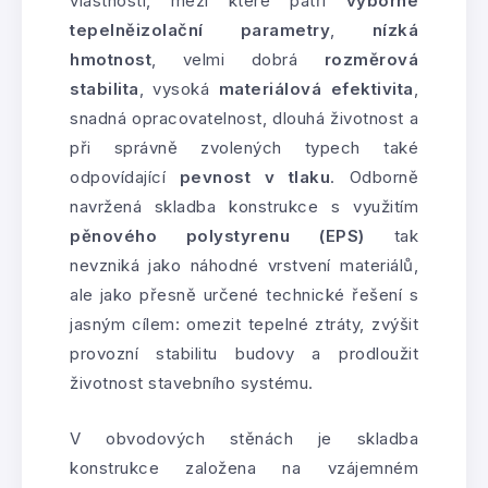
vlastnosti, mezi které patří
výborné
tepelněizolační parametry
,
nízká
hmotnost
, velmi dobrá
rozměrová
stabilita
, vysoká
materiálová efektivita
,
snadná opracovatelnost, dlouhá životnost a
při správně zvolených typech také
odpovídající
pevnost v tlaku
. Odborně
navržená skladba konstrukce s využitím
pěnového polystyrenu (EPS)
tak
nevzniká jako náhodné vrstvení materiálů,
ale jako přesně určené technické řešení s
jasným cílem: omezit tepelné ztráty, zvýšit
provozní stabilitu budovy a prodloužit
životnost stavebního systému.
V obvodových stěnách je skladba
konstrukce založena na vzájemném