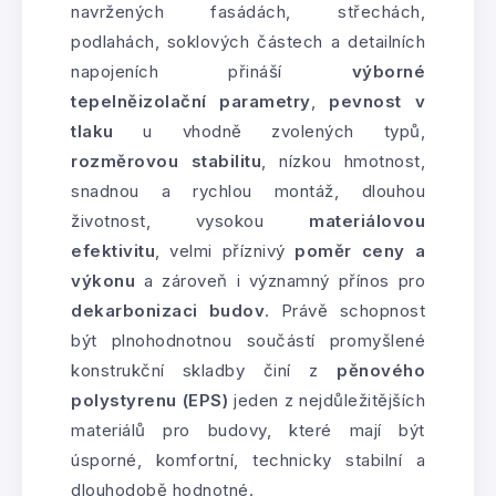
navržených fasádách, střechách,
podlahách, soklových částech a detailních
napojeních přináší
výborné
tepelněizolační parametry
,
pevnost v
tlaku
u vhodně zvolených typů,
rozměrovou stabilitu
, nízkou hmotnost,
snadnou a rychlou montáž, dlouhou
životnost, vysokou
materiálovou
efektivitu
, velmi příznivý
poměr ceny a
výkonu
a zároveň i významný přínos pro
dekarbonizaci budov
. Právě schopnost
být plnohodnotnou součástí promyšlené
konstrukční skladby činí z
pěnového
polystyrenu (EPS)
jeden z nejdůležitějších
materiálů pro budovy, které mají být
úsporné, komfortní, technicky stabilní a
dlouhodobě hodnotné.