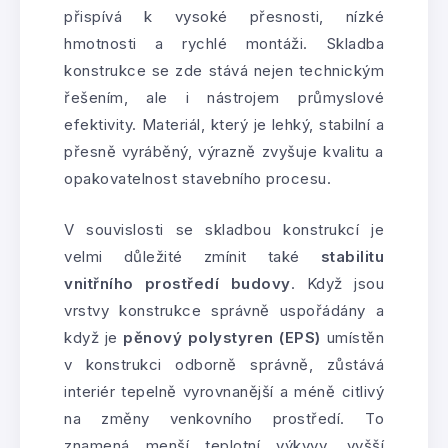
přispívá k vysoké přesnosti, nízké
hmotnosti a rychlé montáži. Skladba
konstrukce se zde stává nejen technickým
řešením, ale i nástrojem průmyslové
efektivity. Materiál, který je lehký, stabilní a
přesně vyráběný, výrazně zvyšuje kvalitu a
opakovatelnost stavebního procesu.
V souvislosti se skladbou konstrukcí je
velmi důležité zmínit také
stabilitu
vnitřního prostředí budovy
. Když jsou
vrstvy konstrukce správně uspořádány a
když je
pěnový polystyren (EPS)
umístěn
v konstrukci odborně správně, zůstává
interiér tepelně vyrovnanější a méně citlivý
na změny venkovního prostředí. To
znamená menší teplotní výkyvy, vyšší