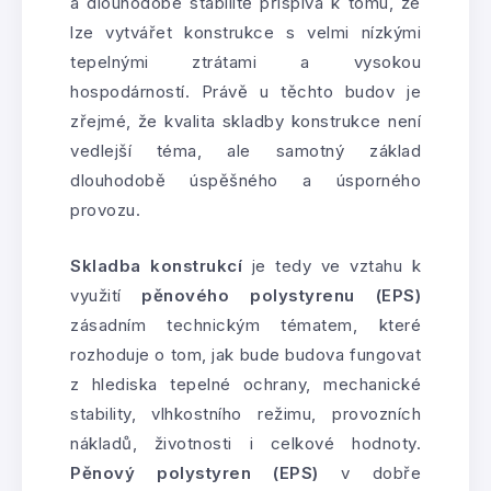
a dlouhodobé stabilitě přispívá k tomu, že
lze vytvářet konstrukce s velmi nízkými
tepelnými ztrátami a vysokou
hospodárností. Právě u těchto budov je
zřejmé, že kvalita skladby konstrukce není
vedlejší téma, ale samotný základ
dlouhodobě úspěšného a úsporného
provozu.
Skladba konstrukcí
je tedy ve vztahu k
využití
pěnového polystyrenu (EPS)
zásadním technickým tématem, které
rozhoduje o tom, jak bude budova fungovat
z hlediska tepelné ochrany, mechanické
stability, vlhkostního režimu, provozních
nákladů, životnosti i celkové hodnoty.
Pěnový polystyren (EPS)
v dobře