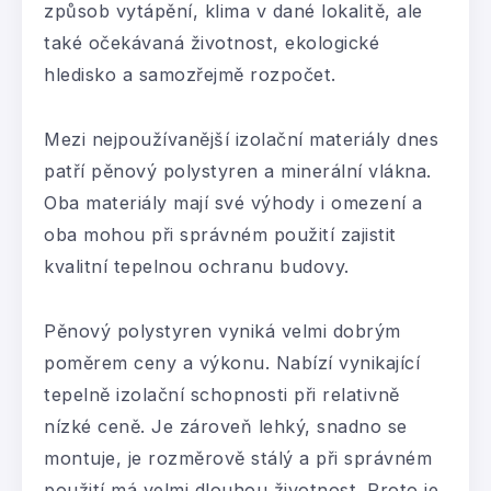
způsob vytápění, klima v dané lokalitě, ale
také očekávaná životnost, ekologické
hledisko a samozřejmě rozpočet.
Mezi nejpoužívanější izolační materiály dnes
patří pěnový polystyren a minerální vlákna.
Oba materiály mají své výhody i omezení a
oba mohou při správném použití zajistit
kvalitní tepelnou ochranu budovy.
Pěnový polystyren vyniká velmi dobrým
poměrem ceny a výkonu. Nabízí vynikající
tepelně izolační schopnosti při relativně
nízké ceně. Je zároveň lehký, snadno se
montuje, je rozměrově stálý a při správném
použití má velmi dlouhou životnost. Proto je