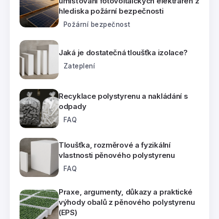
umísťování fotovoltaických elektráren z
hlediska požární bezpečnosti
Požární bezpečnost
Jaká je dostatečná tloušťka izolace?
Zateplení
Recyklace polystyrenu a nakládání s
odpady
FAQ
Tloušťka, rozměrové a fyzikální
vlastnosti pěnového polystyrenu
FAQ
Praxe, argumenty, důkazy a praktické
výhody obalů z pěnového polystyrenu
(EPS)