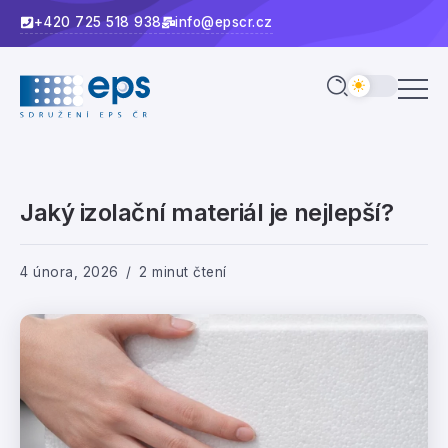
+420 725 518 938
info@epscr.cz
Jaký izolační materiál je nejlepší?
4 února, 2026
2 minut čtení