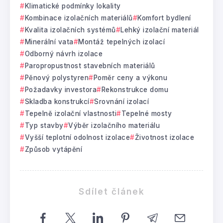
Klimatické podmínky lokality
Kombinace izolačních materiálů
Komfort bydlení
Kvalita izolačních systémů
Lehký izolační materiál
Minerální vata
Montáž tepelných izolací
Odborný návrh izolace
Paropropustnost stavebních materiálů
Pěnový polystyren
Poměr ceny a výkonu
Požadavky investora
Rekonstrukce domu
Skladba konstrukcí
Srovnání izolací
Tepelně izolační vlastnosti
Tepelné mosty
Typ stavby
Výběr izolačního materiálu
Vyšší teplotní odolnost izolace
Životnost izolace
Způsob vytápění
Sdílet článek