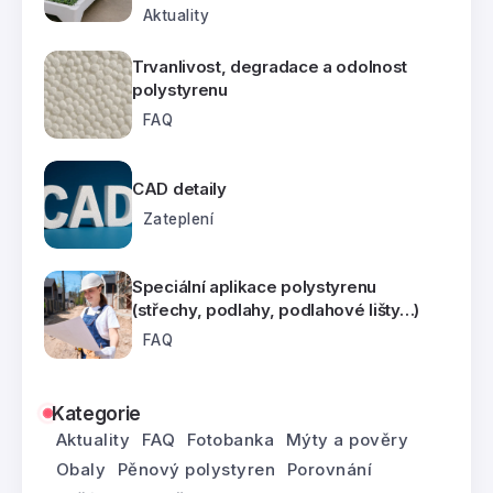
Aktuality
Trvanlivost, degradace a odolnost
polystyrenu
FAQ
CAD detaily
Zateplení
Speciální aplikace polystyrenu
(střechy, podlahy, podlahové lišty…)
FAQ
Kategorie
Aktuality
FAQ
Fotobanka
Mýty a pověry
Obaly
Pěnový polystyren
Porovnání