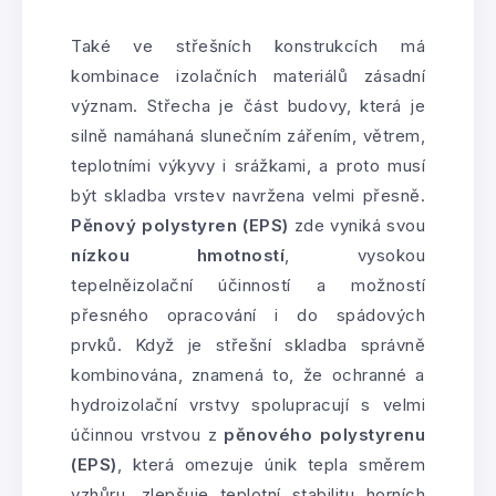
Také ve střešních konstrukcích má
kombinace izolačních materiálů zásadní
význam. Střecha je část budovy, která je
silně namáhaná slunečním zářením, větrem,
teplotními výkyvy i srážkami, a proto musí
být skladba vrstev navržena velmi přesně.
Pěnový polystyren (EPS)
zde vyniká svou
nízkou hmotností
, vysokou
tepelněizolační účinností a možností
přesného opracování i do spádových
prvků. Když je střešní skladba správně
kombinována, znamená to, že ochranné a
hydroizolační vrstvy spolupracují s velmi
účinnou vrstvou z
pěnového polystyrenu
(EPS)
, která omezuje únik tepla směrem
vzhůru, zlepšuje teplotní stabilitu horních