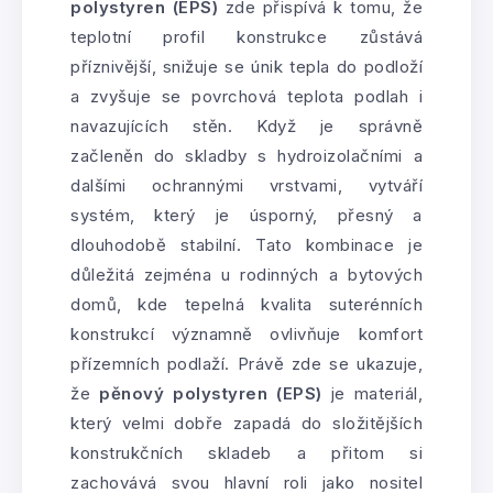
polystyren (EPS)
zde přispívá k tomu, že
teplotní profil konstrukce zůstává
příznivější, snižuje se únik tepla do podloží
a zvyšuje se povrchová teplota podlah i
navazujících stěn. Když je správně
začleněn do skladby s hydroizolačními a
dalšími ochrannými vrstvami, vytváří
systém, který je úsporný, přesný a
dlouhodobě stabilní. Tato kombinace je
důležitá zejména u rodinných a bytových
domů, kde tepelná kvalita suterénních
konstrukcí významně ovlivňuje komfort
přízemních podlaží. Právě zde se ukazuje,
že
pěnový polystyren (EPS)
je materiál,
který velmi dobře zapadá do složitějších
konstrukčních skladeb a přitom si
zachovává svou hlavní roli jako nositel