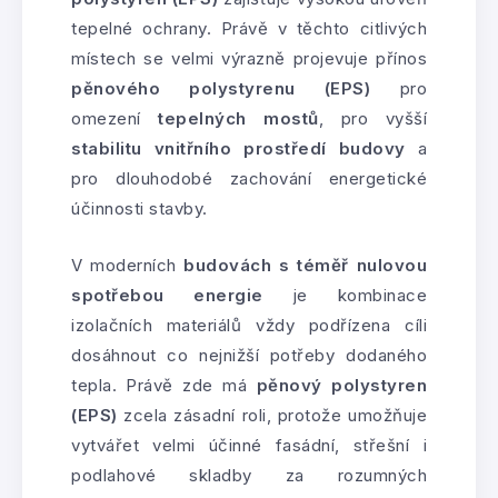
tepelné ochrany. Právě v těchto citlivých
místech se velmi výrazně projevuje přínos
pěnového polystyrenu (EPS)
pro
omezení
tepelných mostů
, pro vyšší
stabilitu vnitřního prostředí budovy
a
pro dlouhodobé zachování energetické
účinnosti stavby.
V moderních
budovách s téměř nulovou
spotřebou energie
je kombinace
izolačních materiálů vždy podřízena cíli
dosáhnout co nejnižší potřeby dodaného
tepla. Právě zde má
pěnový polystyren
(EPS)
zcela zásadní roli, protože umožňuje
vytvářet velmi účinné fasádní, střešní i
podlahové skladby za rozumných