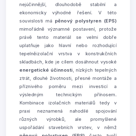
nejúčinnější, dlouhodobě stabilní a
ekonomicky výhodné řešení. V této
souvislosti má
pěnový polystyren (EPS)
mimořádně významné postavení, protože
právě tento materiál se velmi dobře
uplatňuje jako hlavní nebo rozhodující
tepelněizolační vrstva v konstrukčních
skladbách, kde je cílem dosáhnout vysoké
energetické účinnosti
, nízkých tepelných
ztrát, dlouhé životnosti, přesné montáže a
příznivého poměru mezi investicí a
výsledným technickým přínosem.
Kombinace izolačních materiálů tedy v
praxi neznamená nahodilé spojování
různých výrobků, ale promyšlené
uspořádání stavebních vrstev, v němž
pěnový polystyren (EPS)
často tvoří