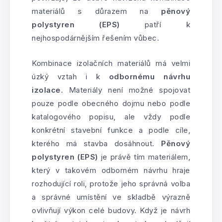
materiálů s důrazem na
pěnový
polystyren (EPS)
patří k
nejhospodárnějším řešením vůbec.
Kombinace izolačních materiálů má velmi
úzký vztah i k
odbornému návrhu
izolace
. Materiály není možné spojovat
pouze podle obecného dojmu nebo podle
katalogového popisu, ale vždy podle
konkrétní stavební funkce a podle cíle,
kterého má stavba dosáhnout.
Pěnový
polystyren (EPS)
je právě tím materiálem,
který v takovém odborném návrhu hraje
rozhodující roli, protože jeho správná volba
a správné umístění ve skladbě výrazně
ovlivňují výkon celé budovy. Když je návrh