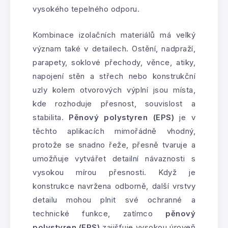
vysokého tepelného odporu.
Kombinace izolačních materiálů má velký
význam také v detailech. Ostění, nadpraží,
parapety, soklové přechody, věnce, atiky,
napojení stěn a střech nebo konstrukční
uzly kolem otvorových výplní jsou místa,
kde rozhoduje přesnost, souvislost a
stabilita.
Pěnový polystyren (EPS)
je v
těchto aplikacích mimořádně vhodný,
protože se snadno řeže, přesně tvaruje a
umožňuje vytvářet detailní návaznosti s
vysokou mírou přesnosti. Když je
konstrukce navržena odborně, další vrstvy
detailu mohou plnit své ochranné a
technické funkce, zatímco
pěnový
polystyren (EPS)
zajišťuje vysokou úroveň