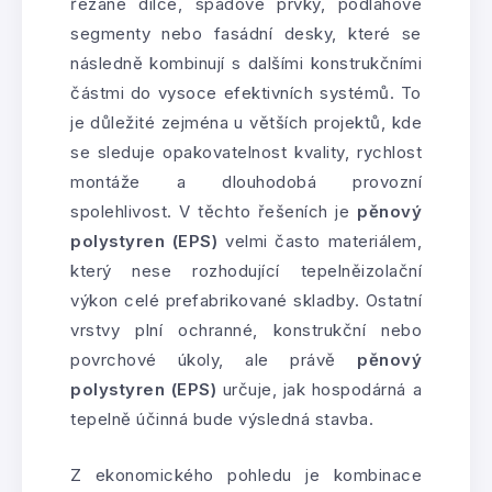
řezané dílce, spádové prvky, podlahové
segmenty nebo fasádní desky, které se
následně kombinují s dalšími konstrukčními
částmi do vysoce efektivních systémů. To
je důležité zejména u větších projektů, kde
se sleduje opakovatelnost kvality, rychlost
montáže a dlouhodobá provozní
spolehlivost. V těchto řešeních je
pěnový
polystyren (EPS)
velmi často materiálem,
který nese rozhodující tepelněizolační
výkon celé prefabrikované skladby. Ostatní
vrstvy plní ochranné, konstrukční nebo
povrchové úkoly, ale právě
pěnový
polystyren (EPS)
určuje, jak hospodárná a
tepelně účinná bude výsledná stavba.
Z ekonomického pohledu je kombinace