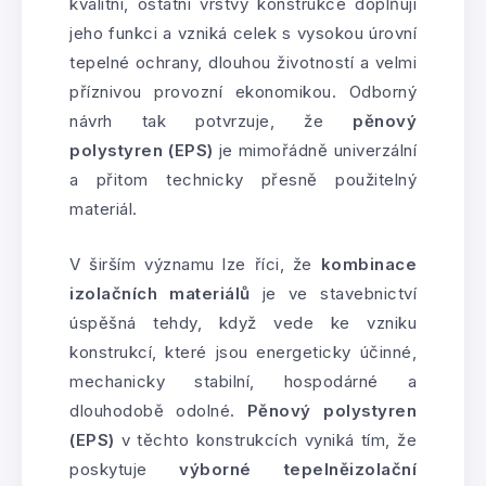
kvalitní, ostatní vrstvy konstrukce doplňují
jeho funkci a vzniká celek s vysokou úrovní
tepelné ochrany, dlouhou životností a velmi
příznivou provozní ekonomikou. Odborný
návrh tak potvrzuje, že
pěnový
polystyren (EPS)
je mimořádně univerzální
a přitom technicky přesně použitelný
materiál.
V širším významu lze říci, že
kombinace
izolačních materiálů
je ve stavebnictví
úspěšná tehdy, když vede ke vzniku
konstrukcí, které jsou energeticky účinné,
mechanicky stabilní, hospodárné a
dlouhodobě odolné.
Pěnový polystyren
(EPS)
v těchto konstrukcích vyniká tím, že
poskytuje
výborné tepelněizolační