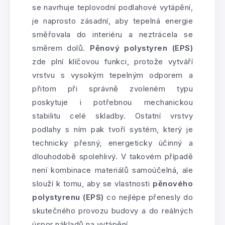
se navrhuje teplovodní podlahové vytápění,
je naprosto zásadní, aby tepelná energie
směřovala do interiéru a neztrácela se
směrem dolů.
Pěnový polystyren (EPS)
zde plní klíčovou funkci, protože vytváří
vrstvu s vysokým tepelným odporem a
přitom při správně zvoleném typu
poskytuje i potřebnou mechanickou
stabilitu celé skladby. Ostatní vrstvy
podlahy s ním pak tvoří systém, který je
technicky přesný, energeticky účinný a
dlouhodobě spolehlivý. V takovém případě
není kombinace materiálů samoúčelná, ale
slouží k tomu, aby se vlastnosti
pěnového
polystyrenu (EPS)
co nejlépe přenesly do
skutečného provozu budovy a do reálných
úspor nákladů na vytápění.