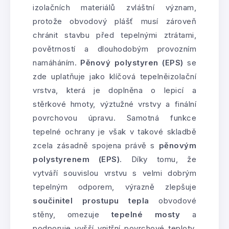
izolačních materiálů zvláštní význam,
protože obvodový plášť musí zároveň
chránit stavbu před tepelnými ztrátami,
povětrností a dlouhodobým provozním
namáháním.
Pěnový polystyren (EPS)
se
zde uplatňuje jako klíčová tepelněizolační
vrstva, která je doplněna o lepicí a
stěrkové hmoty, výztužné vrstvy a finální
povrchovou úpravu. Samotná funkce
tepelné ochrany je však v takové skladbě
zcela zásadně spojena právě s
pěnovým
polystyrenem (EPS)
. Díky tomu, že
vytváří souvislou vrstvu s velmi dobrým
tepelným odporem, výrazně zlepšuje
součinitel prostupu tepla
obvodové
stěny, omezuje
tepelné mosty
a
podporuje vyšší vnitřní povrchové teploty.