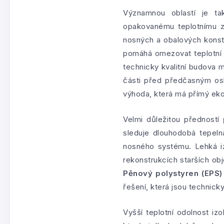
Významnou oblastí je t
opakovanému teplotnímu zat
nosných a obalových konst
pomáhá omezovat teplotní s
technicky kvalitní budova m
části před předčasným osl
výhoda, která má přímý ek
Velmi důležitou předností
sleduje dlouhodobá tepeln
nosného systému. Lehká i
rekonstrukcích starších ob
Pěnový polystyren (EPS)
řešení, která jsou technic
Vyšší teplotní odolnost iz