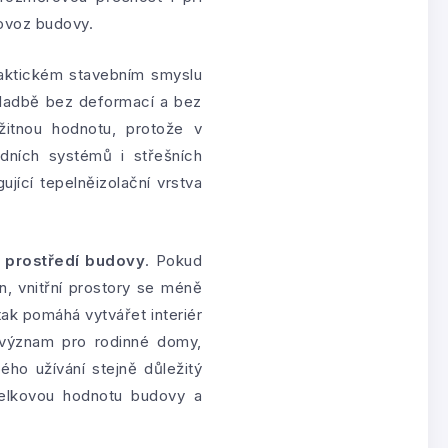
rovoz budovy.
praktickém stavebním smyslu
skladbě bez deformací a bez
itnou hodnotu, protože v
ádních systémů i střešních
ující tepelněizolační vrstva
ho prostředí budovy
. Pokud
n, vnitřní prostory se méně
ak pomáhá vytvářet interiér
 význam pro rodinné domy,
ého užívání stejně důležitý
e celkovou hodnotu budovy a