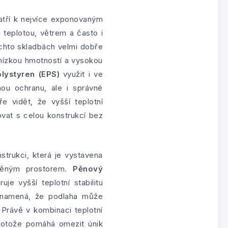
patří k nejvíce exponovaným
 teplotou, větrem a často i
chto skladbách velmi dobře
s nízkou hmotností a vysokou
lystyren (EPS)
využit i ve
ou ochranu, ale i správné
e vidět, že vyšší teplotní
vat s celou konstrukcí bez
strukci, která je vystavena
ápěným prostorem.
Pěnový
e vyšší teplotní stabilitu
znamená, že podlaha může
Právě v kombinaci teplotní
rotože pomáhá omezit únik