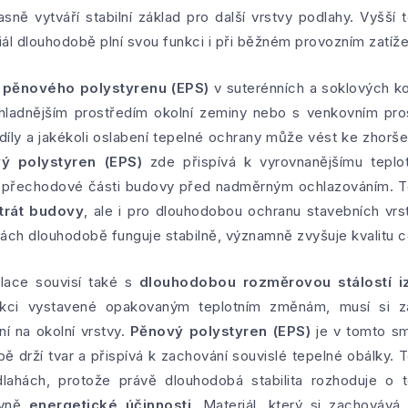
ně vytváří stabilní základ pro další vrstvy podlahy. Vyšší t
iál dlouhodobě plní svou funkci i při běžném provozním zatíž
í
pěnového polystyrenu (EPS)
v suterénních a soklových ko
 chladnějším prostředím okolní zeminy nebo s venkovním pr
rozdíly a jakékoli oslabení tepelné ochrany může vést ke zhor
ý polystyren (EPS)
zde přispívá k vyrovnanějšímu teplo
i přechodové části budovy před nadměrným ochlazováním. T
trát budovy
, ale i pro dlouhodobou ochranu stavebních vrst
nách dlouhodobě funguje stabilně, významně zvyšuje kvalitu c
olace souvisí také s
dlouhodobou rozměrovou stálostí i
ukci vystavené opakovaným teplotním změnám, musí si za
ní na okolní vrstvy.
Pěnový polystyren (EPS)
je v tomto smě
ě drží tvar a přispívá k zachování souvislé tepelné obálky. 
dlahách, protože právě dlouhodobá stabilita rozhoduje o
ovně
energetické účinnosti
. Materiál, který si zachovává