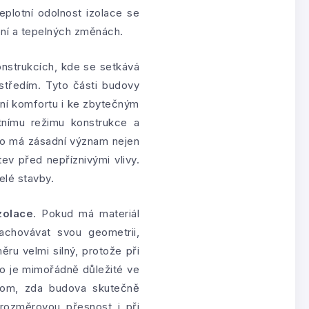
eplotní odolnost izolace se
ení a tepelných změnách.
nstrukcích, kde se setkává
ostředím. Tyto části budovy
šení komfortu i ke zbytečným
tnímu režimu konstrukce a
o má zásadní význam nejen
ev před nepříznivými vlivy.
elé stavby.
zolace
. Pokud má materiál
chovávat svou geometrii,
ru velmi silný, protože při
To je mimořádně důležité ve
 tom, zda budova skutečně
 rozměrovou přesnost i při