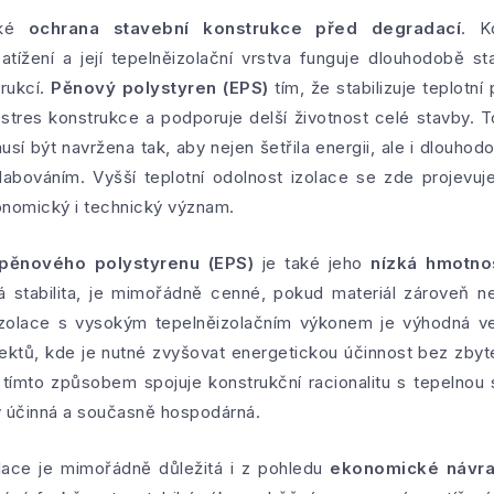
aké
ochrana stavební konstrukce před degradací
. K
ížení a její tepelněizolační vrstva funguje dlouhodobě st
rukcí.
Pěnový polystyren (EPS)
tím, že stabilizuje teplotní 
tres konstrukce a podporuje delší životnost celé stavby. To
usí být navržena tak, aby nejen šetřila energii, ale i dlouhod
abováním. Vyšší teplotní odolnost izolace se zde projevuj
onomický i technický význam.
pěnového polystyrenu (EPS)
je také jeho
nízká hmotno
á stabilita, je mimořádně cenné, pokud materiál zároveň n
zolace s vysokým tepelněizolačním výkonem je výhodná ve 
jektů, kde je nutné zvyšovat energetickou účinnost bez zby
tímto způsobem spojuje konstrukční racionalitu s tepelnou s
ky účinná a současně hospodárná.
olace je mimořádně důležitá i z pohledu
ekonomické návrat