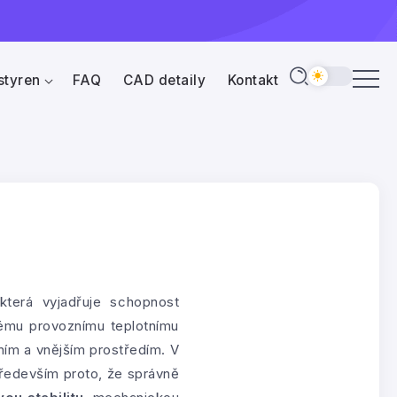
styren
FAQ
CAD detaily
Kontakt
e
která vyjadřuje schopnost
nému provoznímu teplotnímu
ním a vnějším prostředím. V
ředevším proto, že správně