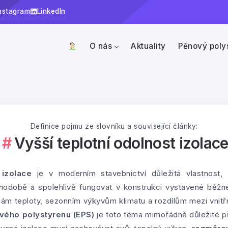
nstagram
LinkedIn
O nás
Aktuality
Pěnový poly
Definice pojmu ze slovníku a související články:
Vyšší teplotní odolnost izolac
 izolace
je v moderním stavebnictví důležitá vlastnost, 
ouhodobě a spolehlivě fungovat v konstrukci vystavené běž
m teploty, sezonním výkyvům klimatu a rozdílům mezi vnitř
vého polystyrenu (EPS)
je toto téma mimořádně důležité p