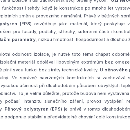
vaná izolace musí zachovávat svůj tepelný výkon,
rozměrov
 funkčnost i tehdy, když je konstrukce po mnoho let vystave
 teplotních změn a provozního namáhání. Právě v běžných sp
ystyren (EPS)
osvědčuje jako materiál, který poskytuje v
řešení pro fasády, podlahy, střechy, suterénní části i konstruk
lační parametry
, nízkou hmotnost, hospodárnost a dlouhou ž
plotní odolnosti izolace, je nutné toto téma chápat odbor
 izolační materiál odolával libovolným extrémům bez omeze
plnil svou funkci bez ztráty technické kvality. U
pěnového p
lný. Ve správně navržených konstrukcích si zachovává sv
 i vysokou účinnost při dlouhodobém působení obvyklých tepl
nictví. To je velmi důležité, protože budova není vystavena 
 počasí, intenzitu slunečního záření, provoz vytápění, r
ty.
Pěnový polystyren (EPS)
je právě v tomto dlouhodobé
že podporuje stabilní a předvídatelné chování celé konstrukce