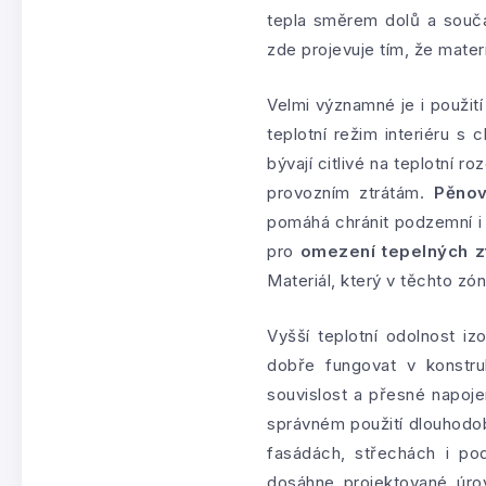
tepla směrem dolů a součas
zde projevuje tím, že mater
Velmi významné je i použit
teplotní režim interiéru s
bývají citlivé na teplotní 
provozním ztrátám.
Pěnov
pomáhá chránit podzemní 
pro
omezení tepelných z
Materiál, který v těchto zó
Vyšší teplotní odolnost iz
dobře fungovat v konstr
souvislost a přesné napoje
správném použití dlouhodob
fasádách, střechách i po
dosáhne projektované úr