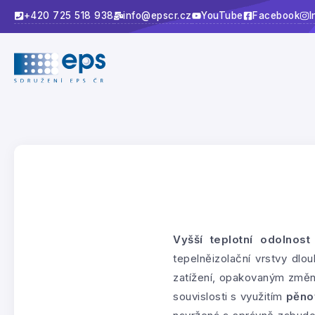
+420 725 518 938
info@epscr.cz
YouTube
Facebook
I
Vyšší teplotní odolnost
tepelněizolační vrstvy dl
zatížení, opakovaným změná
souvislosti s využitím
pěno