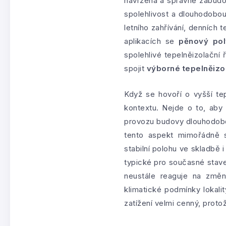
navržená a správně zabudo
spolehlivost a dlouhodobou
letního zahřívání, denních
aplikacích se
pěnový pol
spolehlivé tepelněizolační 
spojit
výborné tepelněizo
Když se hovoří o vyšší te
kontextu. Nejde o to, aby
provozu budovy dlouhodobě 
tento aspekt mimořádně si
stabilní polohu ve skladbě
typické pro současné staveb
neustále reaguje na změny
klimatické podmínky lokali
zatížení velmi cenný, proto