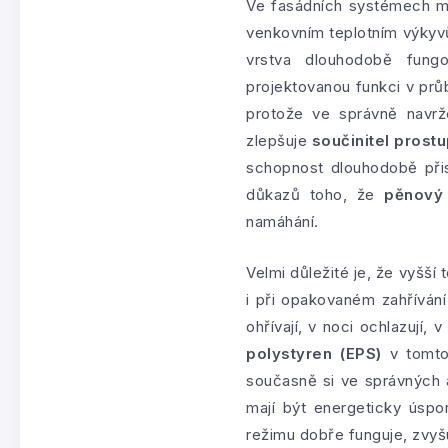
Ve fasádních systémech má
venkovním teplotním výkyvů
vrstva dlouhodobě fun
projektovanou funkci v pr
protože ve správně navrž
zlepšuje
součinitel prostu
schopnost dlouhodobě přis
důkazů toho, že
pěnový 
namáhání.
Velmi důležité je, že vyšší 
i při opakovaném zahříván
ohřívají, v noci ochlazují,
polystyren (EPS)
v tomto 
současně si ve správných 
mají být energeticky úspo
režimu dobře funguje, zvyšuj