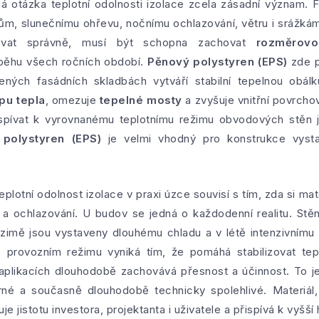
 otázka teplotní odolnosti izolace zcela zásadní význam. F
m, slunečnímu ohřevu, nočnímu ochlazování, větru i srážká
govat správně, musí být schopna zachovat
rozměrovou
ůběhu všech ročních období.
Pěnový polystyren (EPS)
zde p
ených fasádních skladbách vytváří stabilní tepelnou obál
pu tepla
, omezuje
tepelné mosty
a zvyšuje vnitřní povrcho
pívat k vyrovnanému teplotnímu režimu obvodových stěn je
polystyren (EPS)
je velmi vhodný pro konstrukce vyst
teplotní odolnost izolace v praxi úzce souvisí s tím, zda si m
í a ochlazování. U budov se jedná o každodenní realitu. St
 v zimě jsou vystaveny dlouhému chladu a v létě intenzivním
provozním režimu vyniká tím, že pomáhá stabilizovat tep
aplikacích dlouhodobě zachovává přesnost a účinnost. To je
rné a současně dlouhodobě technicky spolehlivé. Materiál
e jistotu investora, projektanta i uživatele a přispívá k vyšš