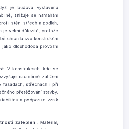
dyž je budova vystavena
abilně, snižuje se namáhání
profil stěn, střech a podlah,
 je velmi důležité, protože
obě chránila své konstrukční
e jako dlouhodobá provozní
st
. V konstrukcích, kde se
ezvyšuje nadměrně zatížení
fasádách, střechách i při
tečného přetěžování stavby.
tabilitou a podporuje vznik
nosti zateplení
. Materiál,