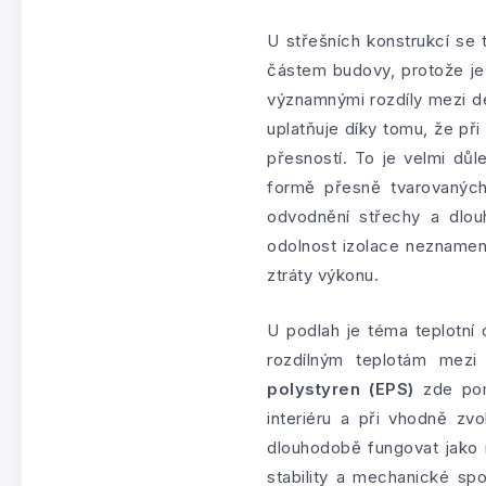
U střešních konstrukcí se 
částem budovy, protože je 
významnými rozdíly mezi 
uplatňuje díky tomu, že při
přesností. To je velmi dů
formě přesně tvarovaných
odvodnění střechy a dlouh
odolnost izolace neznamen
ztráty výkonu.
U podlah je téma teplotní 
rozdílným teplotám mez
polystyren (EPS)
zde pomá
interiéru a při vhodně zv
dlouhodobě fungovat jako 
stability a mechanické spo