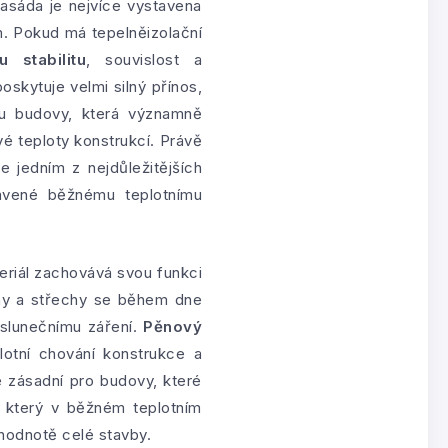
asáda je nejvíce vystavena
m. Pokud má tepelněizolační
 stabilitu
, souvislost a
oskytuje velmi silný přínos,
ku budovy, která významně
vé teploty konstrukcí. Právě
 jedním z nejdůležitějších
avené běžnému teplotnímu
ateriál zachovává svou funkci
ěny a střechy se během dne
u slunečnímu záření.
Pěnový
lotní chování konstrukce a
 zásadní pro budovy, které
, který v běžném teplotním
í hodnotě celé stavby.