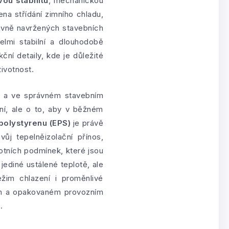
ou stabilitu
, mechanickou
na střídání zimního chladu,
rávně navržených stavebních
elmi stabilní a dlouhodobě
ční detaily, kde je důležité
ivotnost.
ně a ve správném stavebním
ní, ale o to, aby v běžném
olystyrenu (EPS)
je právě
ůj tepelněizolační přínos,
otních podmínek, které jsou
jediné ustálené teplotě, ale
ežim chlazení i proměnlivé
m a opakovaném provozním
.