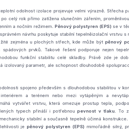
teplotní odolnost izolace projevuje velmi výrazně. Střecha 
po celý rok přímo zatížena slunečním zářením, proměnlivou
denním a nočním režimem.
Pěnový polystyren (EPS)
se v tě
 správném návrhu poskytuje stabilní tepelněizolační vrstvu 
ležité zejména u plochých střech, kde může být
pěnový po
 spádových prvků. Takové řešení podporuje nejen tepeln
odobou funkční stabilitu celé skladby. Právě zde je dobř
á izolovaný parametr, ale schopnost dlouhodobě spolupraco
odolnosti spojeno především s dlouhodobou stabilitou v kon
i interiérem a terénem nebo mezi vytápěným a nevyt
há vytvářet vrstvu, která omezuje prostup tepla, podporuj
olených typech přináší i potřebnou
pevnost v tlaku
. To 
mechanicky stabilní a současně tepelně účinná konstrukce. 
lehlivosti je
pěnový polystyren (EPS)
mimořádně silný, p