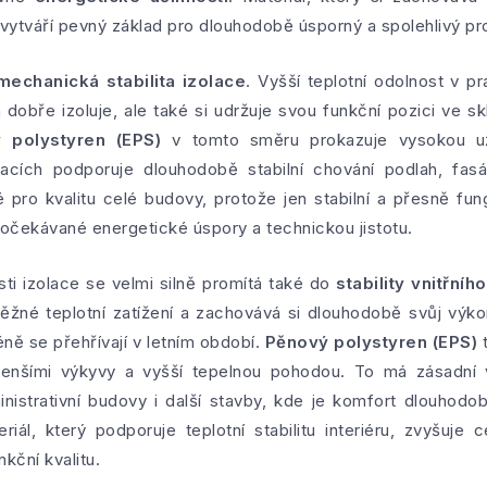
 vytváří pevný základ pro dlouhodobě úsporný a spolehlivý p
mechanická stabilita izolace
. Vyšší teplotní odolnost v 
 dobře izoluje, ale také si udržuje svou funkční pozici ve 
 polystyren (EPS)
v tomto směru prokazuje vysokou už
kacích podporuje dlouhodobě stabilní chování podlah, fas
é pro kvalitu celé budovy, protože jen stabilní a přesně fung
čekávané energetické úspory a technickou jistotu.
sti izolace se velmi silně promítá také do
stability vnitřní
ěžné teplotní zatížení a zachovává si dlouhodobě svůj výko
éně se přehřívají v letním období.
Pěnový polystyren (EPS)
t
 menšími výkyvy a vyšší tepelnou pohodou. To má zásadní
inistrativní budovy i další stavby, kde je komfort dlouhodob
riál, který podporuje teplotní stabilitu interiéru, zvyšuj
nkční kvalitu.