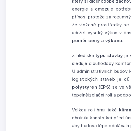
který si dlouhodobě zachov
energie a omezuje potře
přínos, protože za rozumný
že vložené prostředky se 
udržet vysoký výkon v ča
poměr ceny a výkonu
.
Z hlediska
typu stavby
je 
sleduje dlouhodobý komfort
U administrativních budov 
logistických staveb je dů
polystyren (EPS)
se ve vš
tepelněizolační roli a podp
Velkou roli hrají také
klim
chránila konstrukci před ún
aby budova lépe odolávala p