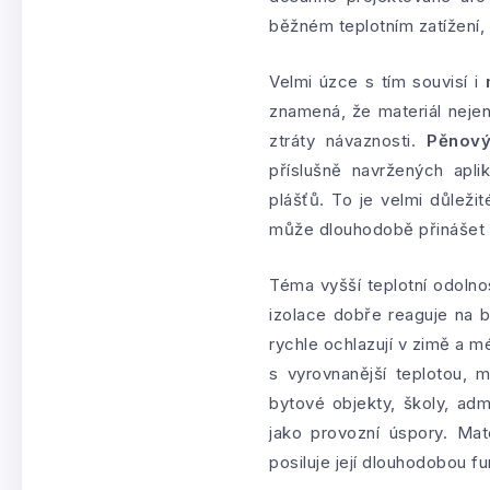
běžném teplotním zatížení,
Velmi úzce s tím souvisí i
znamená, že materiál nejen
ztráty návaznosti.
Pěnový
příslušně navržených apli
plášťů. To je velmi důležit
může dlouhodobě přinášet o
Téma vyšší teplotní odolno
izolace dobře reaguje na b
rychle ochlazují v zimě a m
s vyrovnanější teplotou,
bytové objekty, školy, adm
jako provozní úspory. Mate
posiluje její dlouhodobou fu