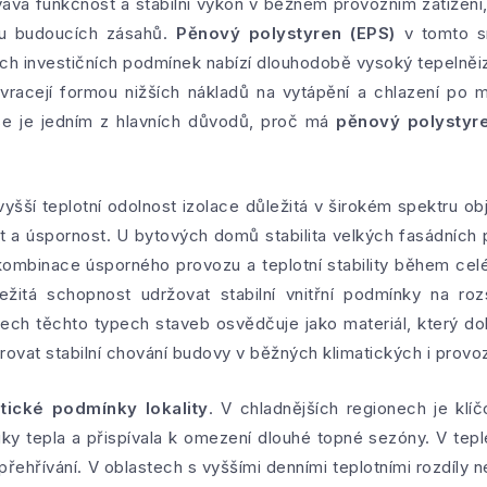
ává funkčnost a stabilní výkon v běžném provozním zatížení
bu budoucích zásahů.
Pěnový polystyren (EPS)
v tomto sm
ch investičních podmínek nabízí dlouhodobě vysoký tepelněi
vracejí formou nižších nákladů na vytápění a chlazení po 
se je jedním z hlavních důvodů, proč má
pěnový polystyr
vyšší teplotní odolnost izolace důležitá v širokém spektru o
 a úspornost. U bytových domů stabilita velkých fasádních
kombinace úsporného provozu a teplotní stability během ce
ležitá schopnost udržovat stabilní vnitřní podmínky na r
ech těchto typech staveb osvědčuje jako materiál, který do
orovat stabilní chování budovy v běžných klimatických i prov
atické podmínky lokality
. V chladnějších regionech je klíč
iky tepla a přispívala k omezení dlouhé topné sezóny. V teplej
řehřívání. V oblastech s vyššími denními teplotními rozdíly 