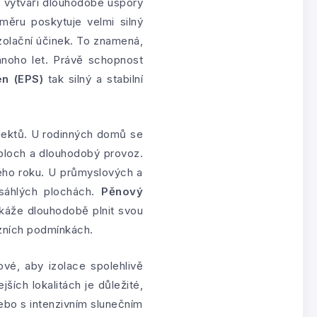
, vytváří dlouhodobé úspory
ěru poskytuje velmi silný
zolační účinek. To znamená,
mnoho let. Právě schopnost
en (EPS)
tak silný a stabilní
bjektů. U rodinných domů se
 ploch a dlouhodobý provoz.
lého roku. U průmyslových a
ozsáhlých plochách.
Pěnový
káže dlouhodobě plnit svou
ozních podmínkách.
ové, aby izolace spolehlivě
ších lokalitách je důležité,
nebo s intenzivním slunečním