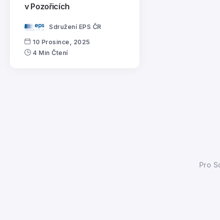
v Pozořicích
Sdružení EPS ČR
10 Prosince, 2025
4 Min Čtení
Pro
Sd