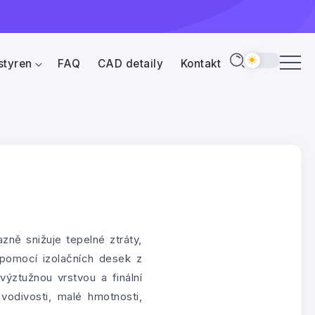
styren
FAQ
CAD detaily
Kontakt
zně snižuje tepelné ztráty,
í pomocí izolačních desek z
ýztužnou vrstvou a finální
vodivosti, malé hmotnosti,