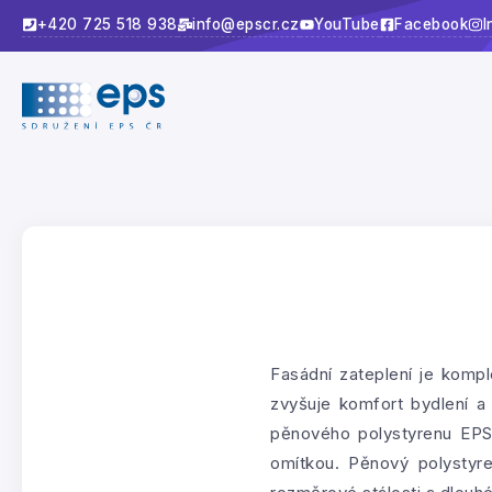
+420 725 518 938
info@epscr.cz
YouTube
Facebook
I
Fasádní zateplení je kompl
zvyšuje komfort bydlení a 
pěnového polystyrenu EPS,
omítkou. Pěnový polystyre