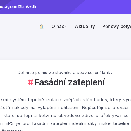
nstagram
LinkedIn
O nás
Aktuality
Pěnový poly
Definice pojmu ze slovníku a související články:
Fasádní zateplení
exní systém tepelné izolace vnějších stěn budov, který výra
šetří náklady na vytápění i chlazení. Nejčastěji se provád
 které se lepí a kotví na obvodové zdivo a překrývají se v
n EPS je pro fasádní zateplení ideální díky nízké tepelné 