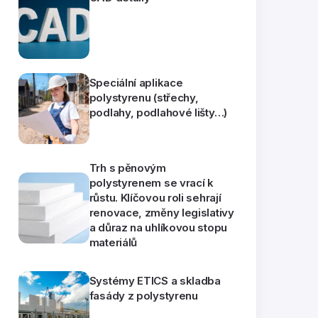
Speciální aplikace
polystyrenu (střechy,
podlahy, podlahové lišty…)
Trh s pěnovým
polystyrenem se vrací k
růstu. Klíčovou roli sehrají
renovace, změny legislativy
a důraz na uhlíkovou stopu
materiálů
Systémy ETICS a skladba
fasády z polystyrenu