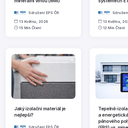
minerální vlnou (MW)
systémech E
Sdružení EPS ČR
Sdružen
13 Května, 2026
13 Května, 2
15 Min Čtení
12 Min Čtení
Jaký izolační materiál je
Tepelně-izola
nejlepší?
a energetická
pěnového pol
(EPS) vs. mine
Sdružení EPS ČR