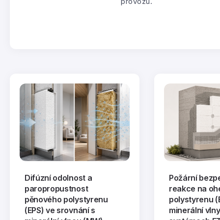
provozu.
Difúzní odolnost a
Požární bezp
paropropustnost
reakce na oh
pěnového polystyrenu
polystyrenu (
(EPS) ve srovnání s
minerální vln