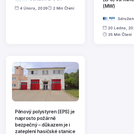
(MW)
4 Února, 2026
2 Min Čtení
Sdružen
20 Ledna, 2
35 Min Čtení
Pěnový polystyren (EPS) je
naprosto požárně
bezpečný – důkazem je i
zateplení hasičské stanice