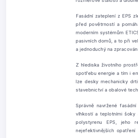
rozměrové stálosti a dlouhé
Fasádní zateplení z EPS z
před povětrností a pomáhá 
moderním systémům ETICS 
pasivních domů, a to při v
a jednoduchý na zpracování
Z hlediska životního prost
spotřebu energie a tím i e
lze desky mechanicky drti
stavebnictví a obalové tech
Správně navržené fasádní
vlhkostí a teplotními šoky
polystyrenu EPS, jeho r
nejefektivnějších opatřen