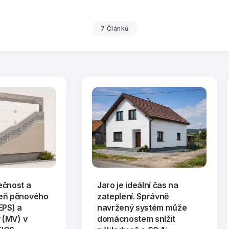
7 Článků
ečnost a
Jaro je ideální čas na
eň pěnového
zateplení. Správně
EPS) a
navržený systém může
y (MV) v
domácnostem snížit