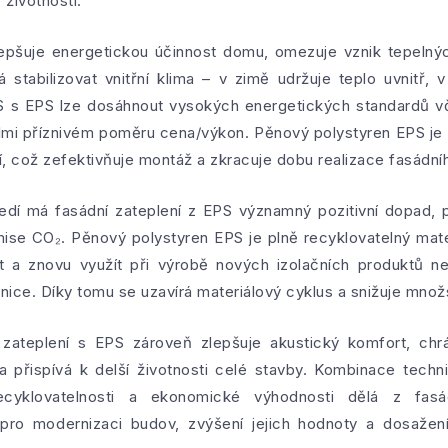
 životnosti.
lepšuje energetickou účinnost domu, omezuje vznik tepelnýc
stabilizovat vnitřní klima – v zimě udržuje teplo uvnitř, v 
s EPS lze dosáhnout vysokých energetických standardů vč
elmi příznivém poměru cena/výkon. Pěnový polystyren EPS je
, což zefektivňuje montáž a zkracuje dobu realizace fasádníh
ředí má fasádní zateplení z EPS významný pozitivní dopad,
mise CO₂. Pěnový polystyren EPS je plně recyklovatelný mat
t a znovu využít při výrobě nových izolačních produktů ne
nice. Díky tomu se uzavírá materiálový cyklus a snižuje množ
 zateplení s EPS zároveň zlepšuje akustický komfort, chr
 a přispívá k delší životnosti celé stavby. Kombinace tech
ecyklovatelnosti a ekonomické výhodnosti dělá z fasá
í pro modernizaci budov, zvýšení jejich hodnoty a dosažen