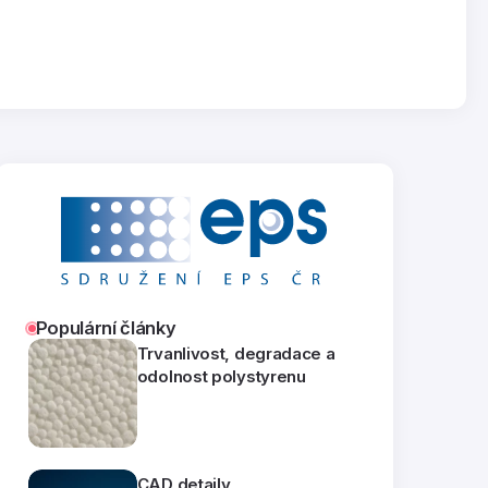
Populární články
Trvanlivost, degradace a
odolnost polystyrenu
CAD detaily