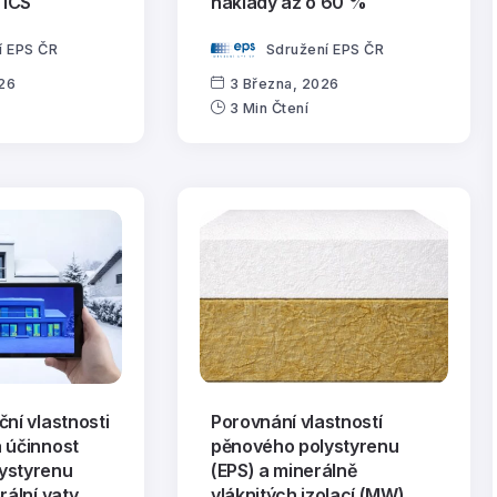
TICS
náklady až o 60 %
í EPS ČR
Sdružení EPS ČR
026
3 Března, 2026
3 Min Čtení
ční vlastnosti
Porovnání vlastností
 účinnost
pěnového polystyrenu
ystyrenu
(EPS) a minerálně
rální vaty
vláknitých izolací (MW)