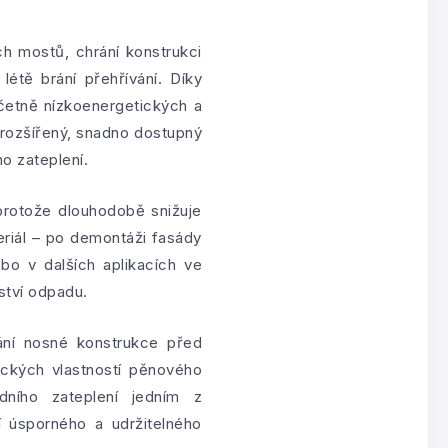
h mostů, chrání konstrukci
létě brání přehřívání. Díky
etně nízkoenergetických a
 rozšířený, snadno dostupný
o zateplení.
 protože dlouhodobě snižuje
eriál – po demontáži fasády
bo v dalších aplikacích ve
ství odpadu.
ání nosné konstrukce před
nických vlastností pěnového
dního zateplení jedním z
í úsporného a udržitelného