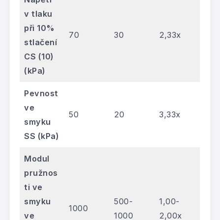
v tlaku
při 10%
70
30
2,33x
stlačení
CS (10)
(kPa)
Pevnost
ve
50
20
3,33x
smyku
SS (kPa)
Modul
pružnos
ti ve
smyku
500-
1,00-
1000
ve
1000
2,00x