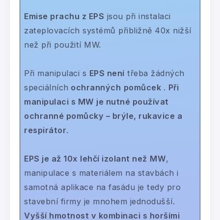
Emise prachu z EPS
jsou při instalaci
zateplovacích systémů přibližně 40x nižší
než při použití MW.
Při manipulaci s
EPS není
třeba žádných
speciálních
ochranných
pomůcek
.
Při
manipulaci s MW je nutné používat
ochranné pomůcky – brýle, rukavice a
respirátor
.
EPS je až 10x
lehčí izolant než
MW
,
manipulace s materiálem na stavbách i
samotná aplikace na fasádu je tedy pro
stavební firmy je mnohem jednodušší.
Vyšší hmotnost v kombinaci s horšími