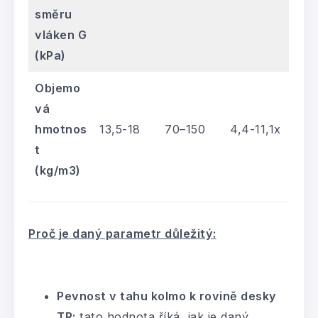
směru
vláken G
(kPa)
Objemo
vá
hmotnos
13,5-18
70–150
4,4-11,1x
t
(kg/m3)
Proč je daný parametr důležitý:
Pevnost v tahu kolmo k rovině desky
TR:
tato hodnota říká, jak je daný