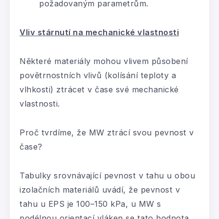
požadovaným parametrům.
Vliv stárnutí na mechanické vlastnosti
Některé materiály mohou vlivem působení
povětrnostních vlivů (kolísání teploty a
vlhkosti) ztrácet v čase své mechanické
vlastnosti.
Proč tvrdíme, že MW ztrácí svou pevnost v
čase?
Tabulky srovnávající pevnost v tahu u obou
izolačních materiálů uvádí, že pevnost v
tahu u EPS je 100–150 kPa, u MW s
podélnou orientací vláken se tato hodnota