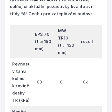
splňující aktuální požadavky kvalitativní
třídy “A” Cechu pro zateplování budov:
MW
EPS 70
TR10
(tl.=150
rozdíl
(tl.=150
mm)
mm)
Pevnost
v tahu
kolmo
100
10
10x
k rovině
desky
TR (kPa)
Napětí