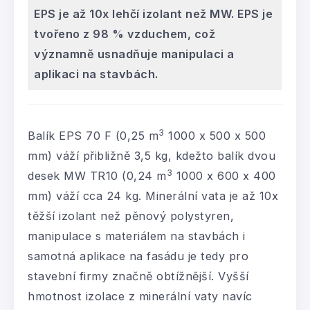
EPS je až 10x lehčí izolant než MW. EPS je
tvořeno z 98 % vzduchem, což
významně usnadňuje manipulaci a
aplikaci na stavbách.
3
Balík EPS 70 F (0,25 m
1000 x 500 x 500
mm) váží přibližně 3,5 kg, kdežto balík dvou
3
desek MW TR10 (0,24 m
1000 x 600 x 400
mm) váží cca 24 kg. Minerální vata je až 10x
těžší izolant než pěnový polystyren,
manipulace s materiálem na stavbách i
samotná aplikace na fasádu je tedy pro
stavební firmy značně obtížnější. Vyšší
hmotnost izolace z minerální vaty navíc