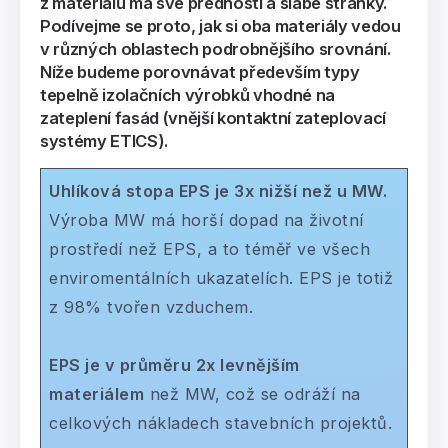
z materiálů má své přednosti a slabé stránky.
Podívejme se proto, jak si oba materiály vedou
v různých oblastech podrobnějšího srovnání.
Níže budeme porovnávat především typy
tepelně izolačních výrobků vhodné na
zateplení fasád (vnější kontaktní zateplovací
systémy ETICS).
Uhlíková stopa EPS je 3x nižší než u MW.
Výroba MW má horší dopad na životní
prostředí než EPS, a to téměř ve všech
enviromentálních ukazatelích. EPS je totiž
z 98% tvořen vzduchem.
EPS je v průměru 2x levnějším
materiálem
než MW, což se odráží na
celkových nákladech stavebních projektů.