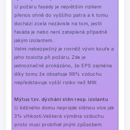
U požáru fasády je největším rizikem
přenos ohně do vyššího patra a k tomu
dochází zcela nezávisle na tom, jestli
fasáda je nebo není zateplená případně
jakým izolantem.
Velmi nebezpečný je rovněž vývin kouře a
jeho toxicita při požáru. Zde je
jednoznačně prokázáno, že EPS zejména
díky tomu že obsahuje 98% vzduchu
nepředstavuje vyšší riziko než MW.
Mýtus tzv. dýchání stěn resp. izolantu
U běžného domu neprojde stěnou více jak
3% vlhkosti.Veškerá výměna vzduchu
proto musí probíhat jiným způsobem