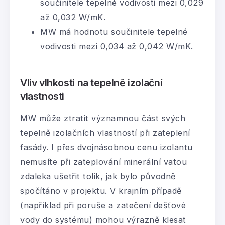
součinitele tepelné vodivosti mezi 0,029
až 0,032 W/mK.
MW má hodnotu součinitele tepelné
vodivosti mezi 0,034 až 0,042 W/mK.
Vliv vlhkosti na tepelně izolační
vlastnosti
MW může ztratit významnou část svých
tepelně izolačních vlastností při zateplení
fasády. I přes dvojnásobnou cenu izolantu
nemusíte při zateplování minerální vatou
zdaleka ušetřit tolik, jak bylo původně
spočítáno v projektu. V krajním případě
(například při poruše a zatečení dešťové
vody do systému) mohou výrazně klesat