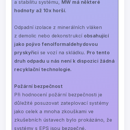
a stabilitu systému,
MW má některé
hodnoty až 10x horší
.
Odpadní izolace z minerálních vláken
z demolic nebo dekonstrukcí
obsahující
jako pojivo fenolformaldehydovou
pryskyřici
se vozí na skládku.
Pro tento
druh odpadu u nás není k dispozici žádná
recyklační technologie.
Požární bezpečnost
Při hodnocení požární bezpečnosti je
důležité posuzovat zateplovací systémy
jako celek a mnoha zkouškami ve
zkušebních ústavech bylo prokázáno, že
systémy s EPS jsou bezpečné.