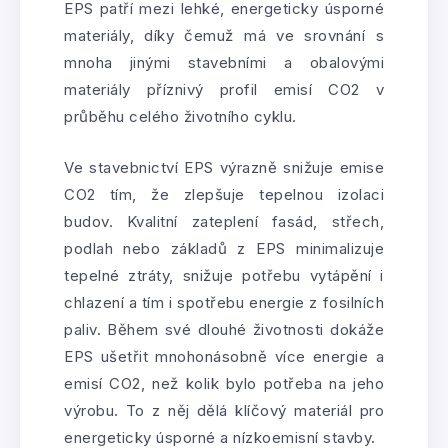
EPS patří mezi lehké, energeticky úsporné
materiály, díky čemuž má ve srovnání s
mnoha jinými stavebními a obalovými
materiály příznivý profil emisí CO2 v
průběhu celého životního cyklu.
Ve stavebnictví EPS výrazně snižuje emise
CO2 tím, že zlepšuje tepelnou izolaci
budov. Kvalitní zateplení fasád, střech,
podlah nebo základů z EPS minimalizuje
tepelné ztráty, snižuje potřebu vytápění i
chlazení a tím i spotřebu energie z fosilních
paliv. Během své dlouhé životnosti dokáže
EPS ušetřit mnohonásobně více energie a
emisí CO2, než kolik bylo potřeba na jeho
výrobu. To z něj dělá klíčový materiál pro
energeticky úsporné a nízkoemisní stavby.