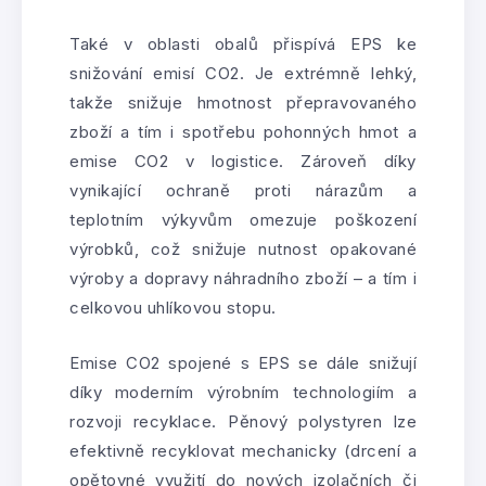
Také v oblasti obalů přispívá EPS ke
snižování emisí CO2. Je extrémně lehký,
takže snižuje hmotnost přepravovaného
zboží a tím i spotřebu pohonných hmot a
emise CO2 v logistice. Zároveň díky
vynikající ochraně proti nárazům a
teplotním výkyvům omezuje poškození
výrobků, což snižuje nutnost opakované
výroby a dopravy náhradního zboží – a tím i
celkovou uhlíkovou stopu.
Emise CO2 spojené s EPS se dále snižují
díky moderním výrobním technologiím a
rozvoji recyklace. Pěnový polystyren lze
efektivně recyklovat mechanicky (drcení a
opětovné využití do nových izolačních či