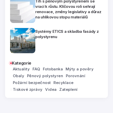
Trh s pěnovým polystyrenem se
vrací k růstu. Klíčovou roli sehrají
renovace, změny legislativy a důraz
na uhlíkovou stopu materiálů
Systémy ETICS a skladba fasády z
polystyrenu
Kategorie
Aktuality
FAQ
Fotobanka
Mýty a pověry
Obaly
Pěnový polystyren
Porovnání
Požární bezpečnost
Recyklace
Tiskové zprávy
Videa
Zateplení