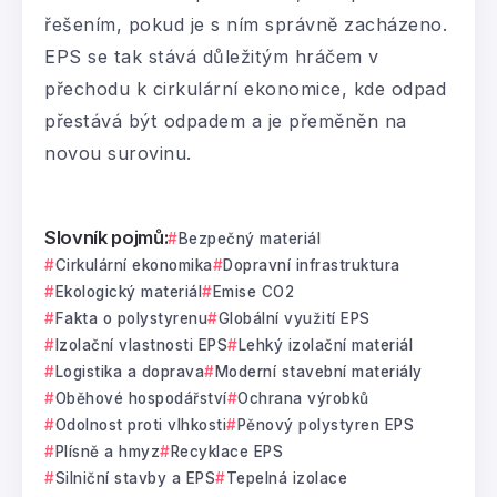
řešením, pokud je s ním správně zacházeno.
EPS se tak stává důležitým hráčem v
přechodu k cirkulární ekonomice, kde odpad
přestává být odpadem a je přeměněn na
novou surovinu.
Slovník pojmů:
Bezpečný materiál
Cirkulární ekonomika
Dopravní infrastruktura
Ekologický materiál
Emise CO2
Fakta o polystyrenu
Globální využití EPS
Izolační vlastnosti EPS
Lehký izolační materiál
Logistika a doprava
Moderní stavební materiály
Oběhové hospodářství
Ochrana výrobků
Odolnost proti vlhkosti
Pěnový polystyren EPS
Plísně a hmyz
Recyklace EPS
Silniční stavby a EPS
Tepelná izolace