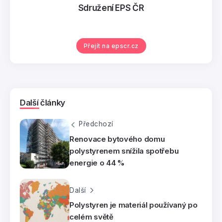
Sdružení EPS ČR
Přejít na epscr.cz
Další články
Předchozí
Renovace bytového domu
polystyrenem snížila spotřebu
energie o 44 %
Další
Polystyren je materiál používaný po
celém světě