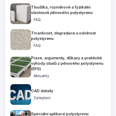
Tloušťka, rozměrové a fyzikální
vlastnosti pěnového polystyrenu
FAQ
Trvanlivost, degradace a odolnost
polystyrenu
FAQ
Praxe, argumenty, důkazy a praktické
výhody obalů z pěnového polystyrenu
(EPS)
Aktuality
CAD detaily
Zateplení
Speciální aplikace polystyrenu