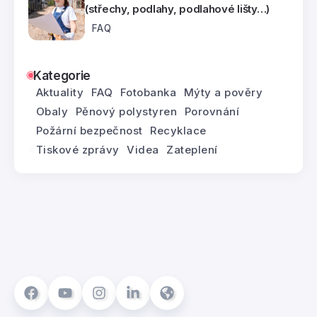
(střechy, podlahy, podlahové lišty…)
FAQ
Kategorie
Aktuality
FAQ
Fotobanka
Mýty a pověry
Obaly
Pěnový polystyren
Porovnání
Požární bezpečnost
Recyklace
Tiskové zprávy
Videa
Zateplení