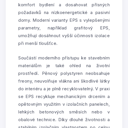
komfort bydlení a dosahovat přísných
požadavků na nízkoenergetické a pasivní
domy. Moderní varianty EPS s vylepšenými
parametry, například grafitový EPS,
umožňují dosáhnout vyšší účinnosti izolace
při menší tloušťce.
Součástí moderního přístupu ke stavebním
materiálům je také ohled na životní
prostředí. Pěnový polystyren neobsahuje
freony, neuvolňuje vlákna ani škodlivé látky
do interiéru a je plně recyklovatelný. V praxi
se EPS recykluje mechanickým drcením a
opětovným využitím v izolačních panelech,
lehkých betonových směsích nebo v
obalové technice. Díky dlouhé životnosti a
stabilním izolačním vlastnostem po celou