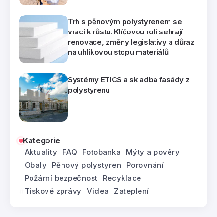
Trh s pěnovým polystyrenem se
vrací k růstu. Klíčovou roli sehrají
renovace, změny legislativy a důraz
na uhlíkovou stopu materiálů
Systémy ETICS a skladba fasády z
polystyrenu
Kategorie
Aktuality
FAQ
Fotobanka
Mýty a pověry
Obaly
Pěnový polystyren
Porovnání
Požární bezpečnost
Recyklace
Tiskové zprávy
Videa
Zateplení