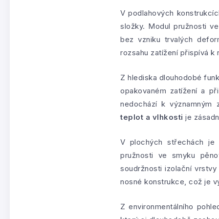
V podlahových konstrukcíc
složky. Modul pružnosti v
bez vzniku trvalých defo
rozsahu zatížení přispívá k
Z hlediska dlouhodobé funkč
opakovaném zatížení a při 
nedochází k významným 
teplot a vlhkosti
je zásadn
V plochých střechách je 
pružnosti ve smyku pěno
soudržnosti izolační vrstvy
nosné konstrukce, což je vý
Z environmentálního pohled