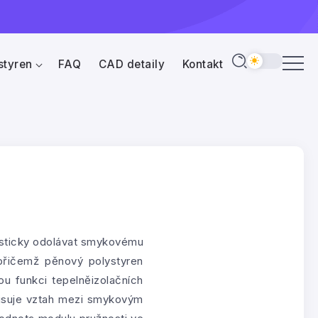
styren
FAQ
CAD detaily
Kontakt
lasticky odolávat smykovému
přičemž pěnový polystyren
ou funkci tepelněizolačních
pisuje vztah mezi smykovým