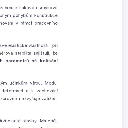
zahrnuje tlakové i smykové
drobným pohybům konstrukce
hování v rámci pracovního
.
é elastické vlastnosti i při
ová stabilita zajišťují, že
h parametrů při kolísání
ckým účinkům větru. Modul
 deformací a k zachování
u zároveň nezvyšuje zatížení
žitelnost stavby. Materiál,