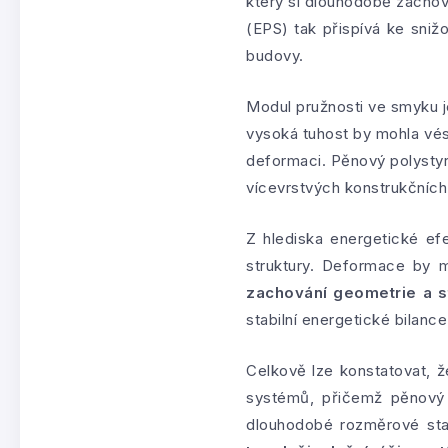
který si dlouhodobě zachov
(EPS) tak přispívá ke sniž
budovy.
Modul pružnosti ve smyku je
vysoká tuhost by mohla vés
deformaci. Pěnový polystyr
vícevrstvých konstrukčníc
Z hlediska energetické efek
struktury. Deformace by m
zachování geometrie a st
stabilní energetické bilanc
Celkově lze konstatovat, ž
systémů, přičemž pěnový p
dlouhodobé rozměrové stab