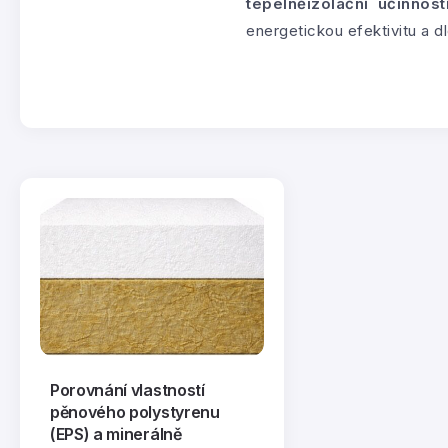
tepelněizolační účinnost
energetickou efektivitu a d
Porovnání vlastností
pěnového polystyrenu
(EPS) a minerálně