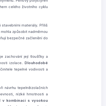
i výměnu. Pěnový polystyren
ěhem celého životního cyklu
stavebními materiály. Příliš
by mohla způsobit nadměrnou
žňují bezpečné začlenění do
je zachování její tloušťky a
osti izolace.
Dlouhodobé
činitele tepelné vodivosti a
ři návrhu tepelněizolačních
evnosti, nízké hmotnosti a
ní v kombinaci s vysokou