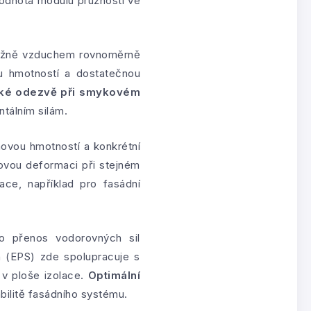
hodnota modulu pružnosti ve
evážně vzduchem rovnoměrně
ou hmotností a dostatečnou
ické odezvě při smykovém
ntálním silám.
ovou hmotností a konkrétní
kovou deformaci při stejném
kace, například pro fasádní
o přenos vodorovných sil
n (EPS) zde spolupracuje s
 v ploše izolace.
Optimální
bilitě fasádního systému.