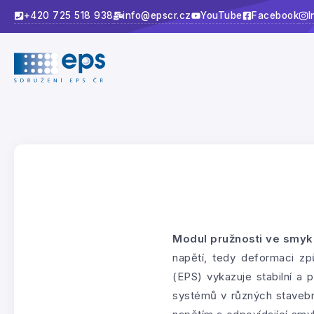
+420 725 518 938
info@epscr.cz
YouTube
Facebook
I
Modul pružnosti ve smyk
napětí, tedy deformaci z
(EPS) vykazuje stabilní a 
systémů v různých stavebn