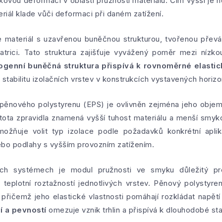
kovou deformací v oblasti pružnosti materiálu. Čím vyšší je 
riál klade vůči deformaci při daném zatížení.
e materiál s uzavřenou buněčnou strukturou, tvořenou př
trici. Tato struktura zajišťuje vyvážený poměr mezi nízk
genní buněčná struktura přispívá k rovnoměrné elast
o stabilitu izolačních vrstev v konstrukcích vystavených horizo
pěnového polystyrenu (EPS) je ovlivněn zejména jeho objem
stota zpravidla znamená vyšší tuhost materiálu a menší smy
 umožňuje volit typ izolace podle požadavků konkrétní apli
ebo podlahy s vyšším provozním zatížením.
cích systémech je modul pružnosti ve smyku důležitý pr
eplotní roztažností jednotlivých vrstev. Pěnový polystyre
 přičemž jeho elastické vlastnosti pomáhají rozkládat napětí
í a pevností
omezuje vznik trhlin a přispívá k dlouhodobé sta