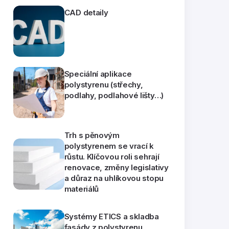
CAD detaily
Speciální aplikace
polystyrenu (střechy,
podlahy, podlahové lišty…)
Trh s pěnovým
polystyrenem se vrací k
růstu. Klíčovou roli sehrají
renovace, změny legislativy
a důraz na uhlíkovou stopu
materiálů
Systémy ETICS a skladba
fasády z polystyrenu