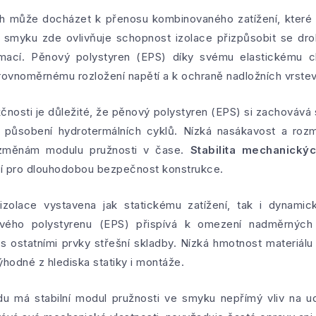
h může docházet k přenosu kombinovaného zatížení, které 
e smyku zde ovlivňuje schopnost izolace přizpůsobit se 
rmací. Pěnový polystyren (EPS) díky svému elastickému c
 rovnoměrnému rozložení napětí a k ochraně nadložních vrstev
nosti je důležité, že pěnový polystyren (EPS) si zachovává sv
působení hydrotermálních cyklů. Nízká nasákavost a rozměr
změnám modulu pružnosti v čase.
Stabilita mechanickýc
í pro dlouhodobou bezpečnost konstrukce.
izolace vystavena jak statickému zatížení, tak i dynami
vého polystyrenu (EPS) přispívá k omezení nadměrných
 s ostatními prvky střešní skladby. Nízká hmotnost materiál
hodné z hlediska statiky i montáže.
u má stabilní modul pružnosti ve smyku nepřímý vliv na udr