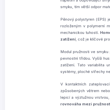
napětím a odpovídající smy
smyku, tím větší odpor mate
Pěnový polystyren (EPS) j
rozloženým v polymerní ma
mechanickou tuhostí.
Homo
zatížení
, což je klíčové pr
Modul pružnosti ve smyku 
pevnostní třídou. Vyšší hu
zatížení. Tato variabilita
systémy, ploché střechy n
V kontaktních zateplova
způsobených větrem nebo t
lepicí a výztužnou vrstvou,
rovnováha mezi pružnost