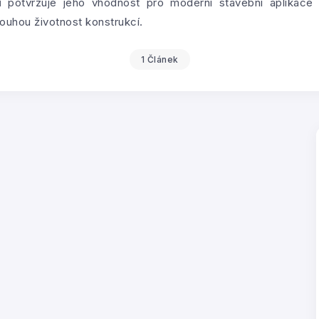
í
potvrzuje jeho vhodnost pro moderní stavební aplikac
louhou životnost konstrukcí.
1 Článek