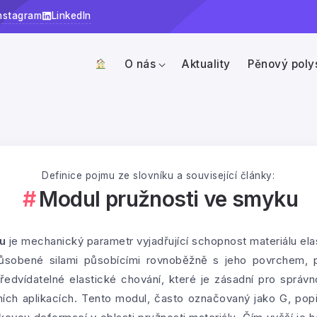
nstagram
LinkedIn
O nás
Aktuality
Pěnový poly
Definice pojmu ze slovníku a související články:
Modul pružnosti ve smyku
u
je mechanický parametr vyjadřující schopnost materiálu e
působené silami působícími rovnoběžně s jeho povrchem, 
předvídatelné elastické chování, které je zásadní pro správn
ích aplikacích. Tento modul, často označovaný jako G, po