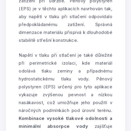
zatížení při údržbě. Pěnový polystyren
(EPS) je v těchto aplikacích navrhován tak,
aby napětí v tlaku při stlačení odpovídalo
předpokládanému zatížení. Správná
dimenzace materiálu přispívá k dlouhodobé
stabilitě střešní konstrukce.
Napětí v tlaku při stlačení je také důležité
při perimetrické izolaci, kde materiál
odolává tlaku zeminy a případnému
hydrostatickému tlaku vody. Pěnový
polystyren (EPS) určený pro tyto aplikace
vykazuje zvýšenou pevnost a nízkou
nasákavost, což umožňuje jeho použití v
náročných podmínkách pod úrovní terénu.
Kombinace vysoké tlakové odolnosti a
minimální absorpce vody
zajišťuje