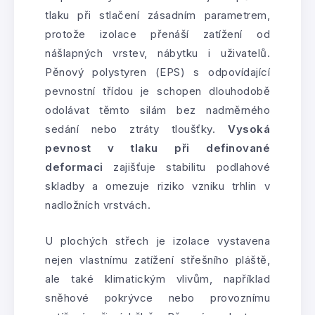
tlaku při stlačení zásadním parametrem,
protože izolace přenáší zatížení od
nášlapných vrstev, nábytku i uživatelů.
Pěnový polystyren (EPS) s odpovídající
pevnostní třídou je schopen dlouhodobě
odolávat těmto silám bez nadměrného
sedání nebo ztráty tloušťky.
Vysoká
pevnost v tlaku při definované
deformaci
zajišťuje stabilitu podlahové
skladby a omezuje riziko vzniku trhlin v
nadložních vrstvách.
U plochých střech je izolace vystavena
nejen vlastnímu zatížení střešního pláště,
ale také klimatickým vlivům, například
sněhové pokrývce nebo provoznímu