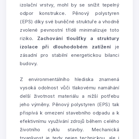
izolační vrstvy, mohl by se snížit tepelný
odpor konstrukce. Pěnový polystyren
(EPS) díky své buněčné struktuře a vhodně
zvolené pevnostní třídě minimalizuje toto
riziko.
Zachování tloušťky a struktury
izolace při dlouhodobém zatížení
je
zásadní pro stabilní energetickou bilanci
budovy.
Z environmentálního hlediska znamená
vysoká odolnost vůči tlakovému namáhání
delší životnost materiálu a nižší potřebu
jeho výměny. Pěnový polystyren (EPS) tak
přispívá k omezení stavebního odpadu a k
efektivnímu využívání zdrojů během celého
životního cyklu stavby. Mechanická
trvanlivost je tedy nejen technickou, ale i