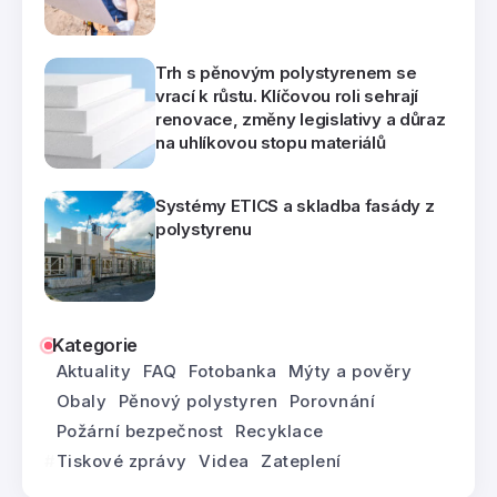
Trh s pěnovým polystyrenem se
vrací k růstu. Klíčovou roli sehrají
renovace, změny legislativy a důraz
na uhlíkovou stopu materiálů
Systémy ETICS a skladba fasády z
polystyrenu
Kategorie
Aktuality
FAQ
Fotobanka
Mýty a pověry
Obaly
Pěnový polystyren
Porovnání
Požární bezpečnost
Recyklace
Tiskové zprávy
Videa
Zateplení