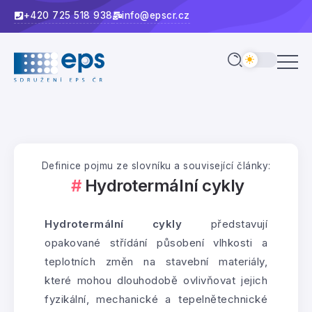
+420 725 518 938
info@epscr.cz
Definice pojmu ze slovníku a související články:
Hydrotermální cykly
Hydrotermální cykly
představují
opakované střídání působení vlhkosti a
teplotních změn na stavební materiály,
které mohou dlouhodobě ovlivňovat jejich
fyzikální, mechanické a tepelnětechnické