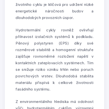
životního cyklu je klíčová pro udržení nízké
energetické náročnosti budov a
dlouhodobých provozních úspor.
Hydrotermální cykly rovněž ovlivňují
přilnavost izolačních systémů k podkladu.
Pěnový polystyren (EPS) díky své
rozměrové stabilitě a homogenní struktuře
zajišťuje rovnoměrné rozložení napětí v
kontaktních zateplovacích systémech. Tím
se snižuje riziko vzniku trhlin nebo poruch
povrchových vrstev. Dlouhodobá stabilita
materiálu přispívá k celkové životnosti
fasádního systému.
Z environmentálního hlediska má odolnost
vůči hydrotermálním cyklům významný