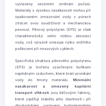
vystaveny sezónním změnám počasí.
Materiály s vysokou nasákavostí mohou při
opakovaném zmrazování vody v pórech
ztrácet svou soudržnost a mechanickou
pevnost. Pěnový polystyren (EPS) je však
charakteristický velmi nízkou absorpcí
vody, což výrazně omezuje riziko vnitřního
poškození při mrazových cyklech.
Specifická struktura pěnového polystyrenu
(EPS) je tvořena uzavřenými buňkami
naplněnými vzduchem, které brání pronikání
vody do hmoty materiálu.
Minimální
nasákavost a omezený kapilární
transport vlhkosti
jsou klíčovými faktory,
které zajišťují stabilitu jeho vlastností i při
dlouhodobém vystavení hydrotermálním