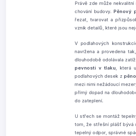
Právě zde může nekvalitní 
chování budovy.
Pěnový p
řezat, tvarovat a přizpů
vznik detailů, které jsou ne
V podlahových konstrukcí
navržena a provedena tak,
dlouhodobě odolávala zatíž
pevnosti v tlaku
, která 
podlahových desek z
pěno
mezi nimi nežádoucí mezer
přímý dopad na dlouhodobou
do zateplení.
U střech se montáž tepelný
tom, že střešní plášť bývá
tepelný odpor, správné spád