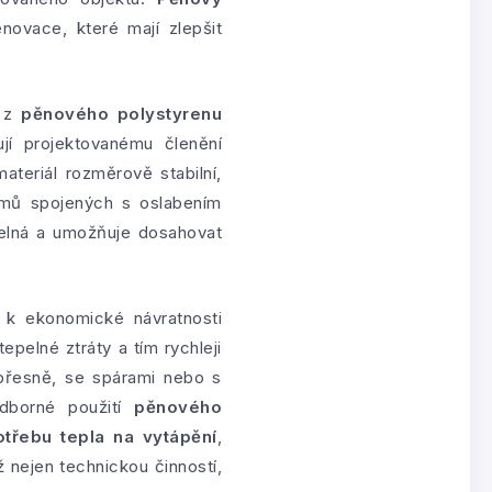
ovace, které mají zlepšit
y z
pěnového polystyrenu
jí projektovanému členění
ateriál rozměrově stabilní,
lémů spojených s oslabením
telná a umožňuje dosahovat
 k ekonomické návratnosti
tepelné ztráty a tím rychleji
epřesně, se spárami nebo s
odborné použití
pěnového
otřebu tepla na vytápění
,
 nejen technickou činností,