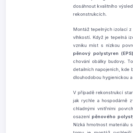
dosáhnout kvalitního výsle
rekonstrukcích.
Montáž tepelných izolací z
vlhkostí. Když je tepelná 
vzniku míst s nízkou pov
pěnový polystyren (EPS
chování obálky budovy. To
detailních napojeních, kde b
dlouhodobou hygienickou a
V případě rekonstrukcí sta
jak rychle a hospodárně zv
chladnými vnitřními povrch
osazení
pěnového polyst
Nízká hmotnost materiálu s
tomu je montáž rychlejš