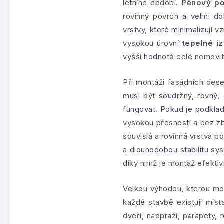
letního období.
Pěnový po
rovinný povrch a velmi do
vrstvy, které minimalizují 
vysokou úrovní
tepelné i
vyšší hodnotě celé nemovit
Při montáži fasádních des
musí být soudržný, rovný,
fungovat. Pokud je podkla
vysokou přesností a bez zb
souvislá a rovinná vrstva p
a dlouhodobou stabilitu sy
díky nimž je montáž efekti
Velkou výhodou, kterou m
každé stavbě existují míst
dveří, nadpraží, parapety, 