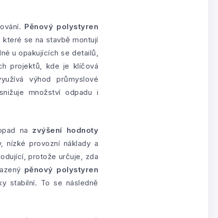
cování.
Pěnový polystyren
 které se na stavbě montují
né u opakujících se detailů,
h projektů, kde je klíčová
využívá výhod průmyslové
snižuje množství odpadu i
 dopad na
zvýšení hodnoty
y, nízké provozní náklady a
odující, protože určuje, zda
osazený
pěnový polystyren
y stabilní. To se následně