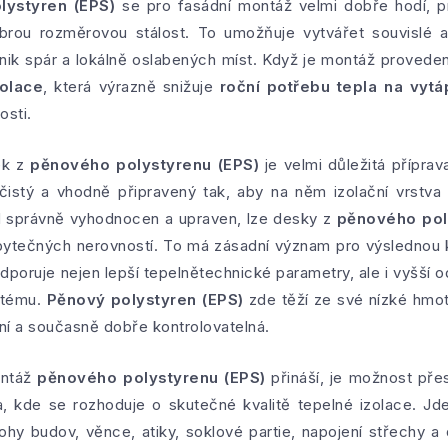
lystyren (EPS)
se pro fasádní montáž velmi dobře hodí, p
brou rozměrovou stálost. To umožňuje vytvářet souvislé a 
vznik spár a lokálně oslabených míst. Když je montáž proved
zolace
, která výrazně snižuje
roční potřebu tepla na vytá
osti.
ek z
pěnového polystyrenu (EPS)
je velmi důležitá příprav
 čistý a vhodně připravený tak, aby na něm izolační vrstva
d správně vyhodnocen a upraven, lze desky z
pěnového pol
ytečných nerovností. To má zásadní význam pro výslednou k
odporuje nejen lepší tepelnětechnické parametry, ale i vyšší
stému.
Pěnový polystyren (EPS)
zde těží ze své nízké hmot
vní a současně dobře kontrolovatelná.
ontáž
pěnového polystyrenu (EPS)
přináší, je možnost pře
a, kde se rozhoduje o skutečné kvalitě tepelné izolace. Jd
rohy budov, věnce, atiky, soklové partie, napojení střechy a