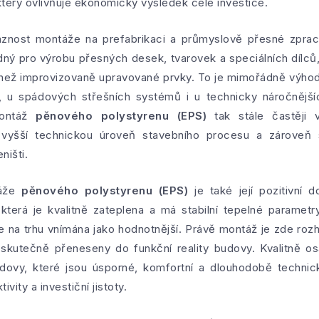
který ovlivňuje ekonomický výsledek celé investice.
vaznost montáže na prefabrikaci a průmyslově přesné zpra
dný pro výrobu přesných desek, tvarovek a speciálních dílců,
í než improvizovaně upravované prvky. To je mimořádně výhod
, u spádových střešních systémů i u technicky náročnějšíc
Montáž
pěnového polystyrenu (EPS)
tak stále častěji 
 vyšší technickou úroveň stavebního procesu a zároveň 
ništi.
táže
pěnového polystyrenu (EPS)
je také její pozitivní
která je kvalitně zateplena a má stabilní tepelné parametr
 je na trhu vnímána jako hodnotnější. Právě montáž je zde rozh
u skutečně přeneseny do funkční reality budovy. Kvalitně 
vy, které jsou úsporné, komfortní a dlouhodobě technick
tivity a investiční jistoty.