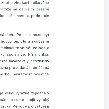
 ztrát a zhoršení celkového
rotože se dá velmi přesně
kou přesností a podporuje
asádách. Podlaha musí být
rchovou teplotu a současně
kombinaci
tepelné izolace
a
ky spolehlivé. Při montáži
řesně navazovaly, nevznikaly
právně provedená montáž má
mickou návratnost investice
je velmi výrazně zejména v
bách je nutné spojit vysoký
í prvky.
Pěnový polystyren