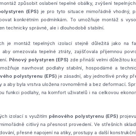
montáž způsobit oslabení tepelné obálky, zvýšení tepelných
olystyren (EPS)
je pro tyto situace mimořádně vhodný, p
sobovat konkrétním podmínkám. To umožňuje montáž s vyso
jen technicky správné, ale i dlouhodobě stabilní.
ch je montáž tepelných izolací stejně důležitá jako na f
 aby omezovala tepelné ztráty, zajišťovala příjemnou pov
ení.
Pěnový polystyren (EPS)
zde přináší velmi důležitou 
umožňuje navrhovat podlahy stabilní, hospodárné a technic
vého polystyrenu (EPS)
je zásadní, aby jednotlivé prvky p
y a aby byla vrstva uložena rovnoměrně a bez deformací. S
 funkci podlahy, na komfort uživatelů i na celkovou ekono
ch izolací s využitím
pěnového polystyrenu (EPS)
projevu
 mimořádně citlivý na přesnost provedení. Ve střešních sklad
ování, přesné napojení na atiky, prostupy a další konstrukčn