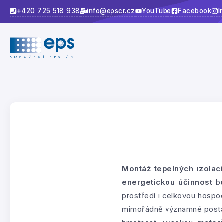
+420 725 518 938
info@epscr.cz
YouTube
Facebook
I
Montáž tepelných izolac
energetickou účinnost
bu
prostředí i celkovou hospo
mimořádně významné postave