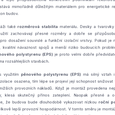
tává mimořádně důležitým materiálem pro energetické ren
kon budov.
táži také
rozměrová stabilita
materiálu. Desky a tvarovk
žití zachovávají přesné rozměry a dobře se přizpůsobu
pro dosažení souvislé a funkční izolační vrstvy. Pokud je m
, kvalitní návaznost spojů a menší riziko budoucích prob
nového polystyrenu (EPS)
je proto velmi dobře předvída
na rozsáhlejších stavbách.
 s využitím
pěnového polystyrenu (EPS)
má silný vztah i
 izolace osazena, tím lépe se projeví její schopnost snižovat 
 nižších provozních nákladů. Když je montáž provedena n
vy, klesá skutečný přínos zateplení. Naopak přesné a 
uje, že budova bude dlouhodobě vykazovat nízkou
roční p
lkově lepší provozní hospodárnost. V tomto směru je montáž