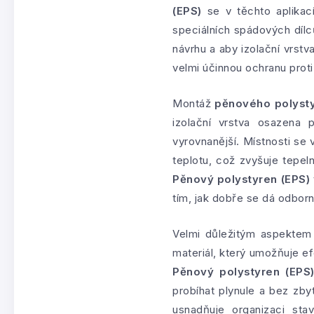
(EPS)
se v těchto aplikac
speciálních spádových dílců
návrhu a aby izolační vrstv
velmi účinnou ochranu proti
Montáž
pěnového polysty
izolační vrstva osazena 
vyrovnanější. Místnosti se 
teplotu, což zvyšuje tepel
Pěnový polystyren (EPS)
tím, jak dobře se dá odbor
Velmi důležitým aspektem
materiál, který umožňuje efe
Pěnový polystyren (EPS
probíhat plynule a bez zb
usnadňuje organizaci st