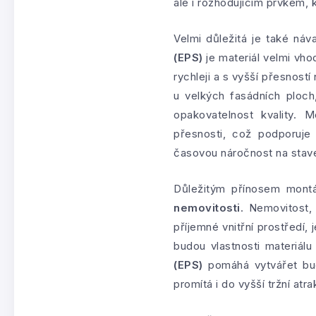
ale i rozhodujícím prvkem, 
Velmi důležitá je také ná
(EPS)
je materiál velmi vho
rychleji a s vyšší přesnost
u velkých fasádních ploch
opakovatelnost kvality. 
přesnosti, což podporuje
časovou náročnost na stave
Důležitým přínosem mon
nemovitosti
. Nemovitost, 
příjemné vnitřní prostředí,
budou vlastnosti materiál
(EPS)
pomáhá vytvářet budo
promítá i do vyšší tržní atrak