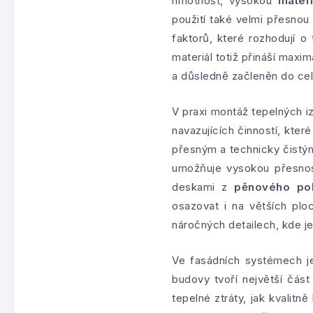
hmotnost, vysokou
materi
použití také velmi přesnou
faktorů, které rozhodují o
materiál totiž přináší maxi
a důsledně začleněn do ce
V praxi montáž tepelných i
navazujících činností, kte
přesným a technicky čistý
umožňuje vysokou přesnost
deskami z
pěnového pol
osazovat i na větších plo
náročných detailech, kde je
Ve fasádních systémech 
budovy tvoří největší čás
tepelné ztráty, jak kvalitn