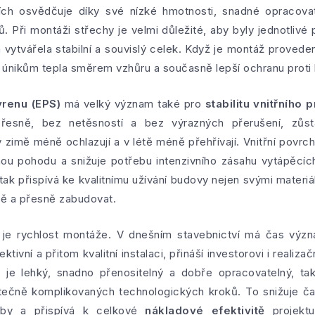
ích osvědčuje díky své nízké hmotnosti, snadné opracovat
. Při montáži střechy je velmi důležité, aby byly jednotliv
a vytvářela stabilní a souvislý celek. Když je montáž prove
 únikům tepla směrem vzhůru a současně lepší ochranu proti l
renu (EPS)
má velký význam také pro
stabilitu vnitřního
přesně, bez netěsností a bez výrazných přerušení, zůs
v zimě méně ochlazují a v létě méně přehřívají. Vnitřní povrchy
nou pohodu a snižuje potřebu intenzivního zásahu vytápěcí
tak přispívá ke kvalitnímu užívání budovy nejen svými materiá
ně a přesně zabudovat.
 je rychlost montáže. V dnešním stavebnictví má čas vý
ktivní a přitom kvalitní instalaci, přináší investorovi i reali
)
je lehký, snadno přenositelný a dobře opracovatelný, t
ytečně komplikovaných technologických kroků. To snižuje ča
avby a přispívá k celkové
nákladové efektivitě
projektu