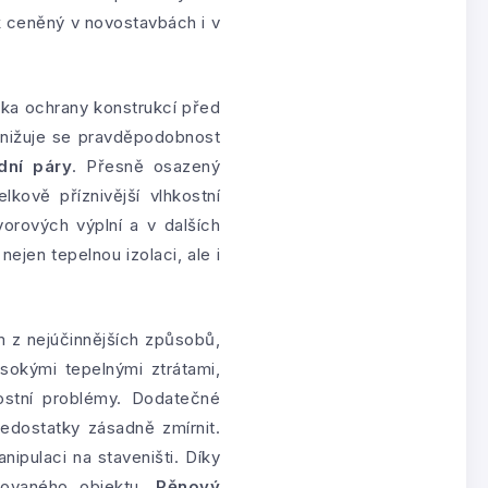
 ceněný v novostavbách i v
iska ochrany konstrukcí před
 snižuje se pravděpodobnost
dní páry
. Přesně osazený
kově příznivější vlhkostní
orových výplní a v dalších
nejen tepelnou izolaci, ale i
 z nejúčinnějších způsobů,
ysokými tepelnými ztrátami,
hkostní problémy. Dodatečné
dostatky zásadně zmírnit.
ipulaci na staveništi. Díky
uovaného objektu.
Pěnový