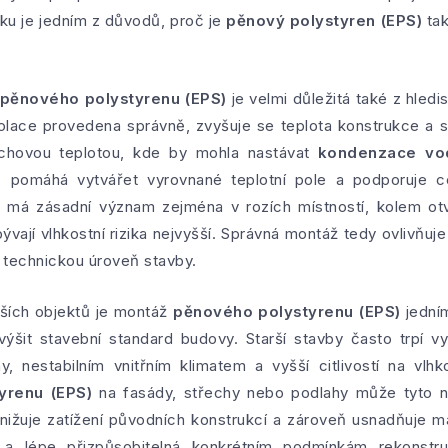
dku je jedním z důvodů, proč je
pěnový polystyren (EPS)
tak
pěnového polystyrenu (EPS)
je velmi důležitá také z hled
izolace provedena správně, zvyšuje se teplota konstrukce a
rchovou teplotou, kde by mohla nastávat
kondenzace vo
)
pomáhá vytvářet vyrovnané teplotní pole a podporuje cel
 má zásadní význam zejména v rozích místností, kolem otv
ývají vlhkostní rizika nejvyšší. Správná montáž tedy ovlivňuje 
 technickou úroveň stavby.
rších objektů je montáž
pěnového polystyrenu (EPS)
jedním
ýšit stavební standard budovy. Starší stavby často trpí v
y, nestabilním vnitřním klimatem a vyšší citlivostí na vl
yrenu (EPS)
na fasády, střechy nebo podlahy může tyto ne
nižuje zatížení původních konstrukcí a zároveň usnadňuje man
í a lépe přizpůsobitelná konkrétním podmínkám rekonstr