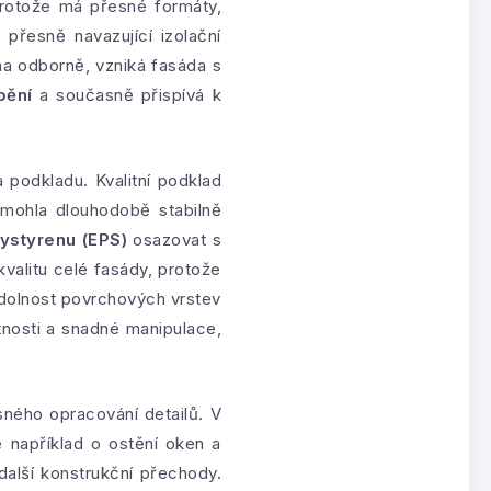
rotože má přesné formáty,
přesně navazující izolační
ena odborně, vzniká fasáda s
pění
a současně přispívá k
a podkladu. Kvalitní podklad
 mohla dlouhodobě stabilně
ystyrenu (EPS)
osazovat s
valitu celé fasády, protože
 odolnost povrchových vrstev
nosti a snadné manipulace,
sného opracování detailů. V
e například o ostění oken a
 další konstrukční přechody.