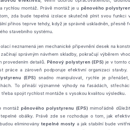
álovou efektivitu
, velmi dobrou opracovatelnost, dlouho
 a rychlou montáž. Právě montáž je u
pěnového polystyren
 tom, zda bude tepelná izolace skutečně plnit svou funkci
mální přínos teprve tehdy, když je správně uskladněn, přesn
lého stavebního systému.
zolací neznamená jen mechanické připevnění desek na konst
ré začínají správným návrhem skladby, pokračují výběrem vhod
m provedením detailů.
Pěnový polystyren (EPS)
je v tomto 
 práce a zároveň podporuje efektivní organizaci stavby. 
ystyrenu (EPS)
snadno manipulovat, rychle je přenášet
chách. To přináší významné výhody na fasádách, střechác
 třeba spojit rychlost montáže s vysokou kvalitou výsledku.
je montáž
pěnového polystyrenu (EPS)
mimořádně důležit
t tepelné obálky. Právě zde se rozhoduje o tom, jak efek
ě budou eliminovány
tepelné mosty
a jak stabilní bude vnitř