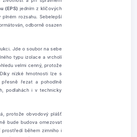
u životnost a při správném
u (EPS)
jedním z klíčových
 v plném rozsahu. Sebelepší
ě formátován, odborně osazen
rukci. Jde o soubor na sebe
ného typu izolace a vrcholí
ohledu velmi cenný, protože
Díky nízké hmotnosti lze s
, přesně řezat a pohodlně
h, podlahách i v technicky
á, protože obvodový plášť
tivně bude budova omezovat
ní prostředí během zimního i