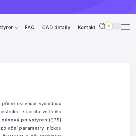
styren
FAQ
CAD detaily
Kontakt
 přímo ovlivňuje výslednou
nstrukcí, stabilitu vnitřního
á
pěnový polystyren (EPS)
izolační parametry
, nízkou