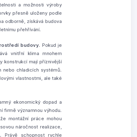
elnosti a možnosti výroby
é prvky přesně uloženy podle
dena odborně, získává budova
etnímu přehřívání.
 prostředí budovy
. Pokud je
tává vnitřní klima mnohem
 konstrukcí mají příznivější
ch nebo chladicích systémů.
lovými vlastnostmi, ale také
znamný ekonomický dopad a
zační firmě významnou výhodu.
akže montážní práce mohou
sovou náročnost realizace,
. Právě schopnost rychle