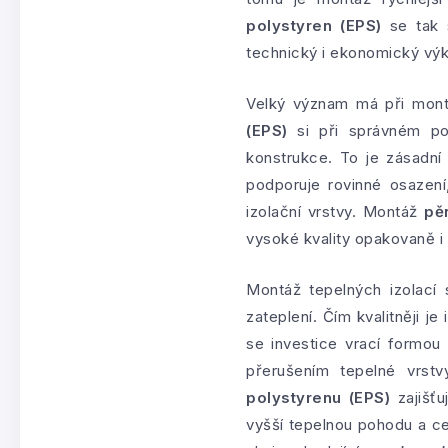
polystyren (EPS)
se tak s
technický i ekonomický vý
Velký význam má při mon
(EPS)
si při správném pou
konstrukce. To je zásadní 
podporuje rovinné osazení
izolační vrstvy. Montáž
pě
vysoké kvality opakovaně i 
Montáž tepelných izolací
zateplení. Čím kvalitněji je
se investice vrací formou
přerušením tepelné vrst
polystyrenu (EPS)
zajišť
vyšší tepelnou pohodu a ce