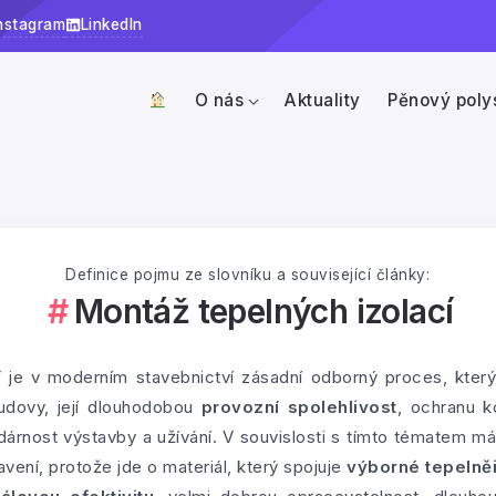
nstagram
LinkedIn
O nás
Aktuality
Pěnový poly
Definice pojmu ze slovníku a související články:
Montáž tepelných izolací
í
je v moderním stavebnictví zásadní odborný proces, který
dovy, její dlouhodobou
provozní spolehlivost
, ochranu ko
dárnost výstavby a užívání. V souvislosti s tímto tématem m
ní, protože jde o materiál, který spojuje
výborné tepelně