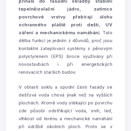
přináší do fasádní skladby stabilní
tepelněizolační jádro, zatímco
povrchové vrstvy přebírají úlohu
ochranného pláště proti dešti, UV
záření a mechanickému namáhání.
Tato
dělba funkcí je jedním z důvodů, proč jsou
kontaktní zateplovací systémy s pěnovým
polystyrenem (EPS) široce využívány při
novostavbách i při energetických
renovacích starších budov.
V oblasti soklu a spodní části fasády se
dešťová voda chová jinak než na vyšších
plochách. Kromě vody stékající po povrchu
zde působí odstřikující voda, sníh, led,
vlhkost od terénu a mechanické namáhání
při údržbě okolních ploch. Proto se v