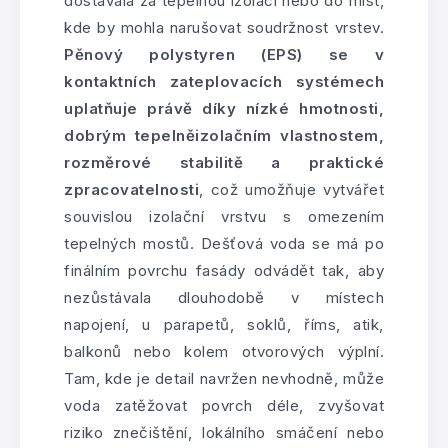
dostávala za tepelnou izolaci nebo do míst,
kde by mohla narušovat soudržnost vrstev.
Pěnový polystyren (EPS) se v
kontaktních zateplovacích systémech
uplatňuje právě díky nízké hmotnosti,
dobrým tepelněizolačním vlastnostem,
rozměrové stabilitě a praktické
zpracovatelnosti
, což umožňuje vytvářet
souvislou izolační vrstvu s omezením
tepelných mostů. Dešťová voda se má po
finálním povrchu fasády odvádět tak, aby
nezůstávala dlouhodobě v místech
napojení, u parapetů, soklů, říms, atik,
balkonů nebo kolem otvorových výplní.
Tam, kde je detail navržen nevhodně, může
voda zatěžovat povrch déle, zvyšovat
riziko znečištění, lokálního smáčení nebo