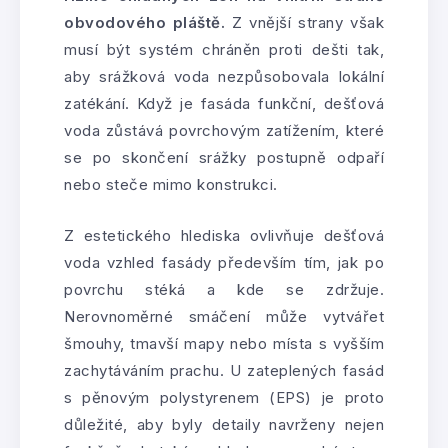
obvodového pláště.
Z vnější strany však
musí být systém chráněn proti dešti tak,
aby srážková voda nezpůsobovala lokální
zatékání. Když je fasáda funkční, dešťová
voda zůstává povrchovým zatížením, které
se po skončení srážky postupně odpaří
nebo steče mimo konstrukci.
Z estetického hlediska ovlivňuje dešťová
voda vzhled fasády především tím, jak po
povrchu stéká a kde se zdržuje.
Nerovnoměrné smáčení může vytvářet
šmouhy, tmavší mapy nebo místa s vyšším
zachytáváním prachu. U zateplených fasád
s pěnovým polystyrenem (EPS) je proto
důležité, aby byly detaily navrženy nejen