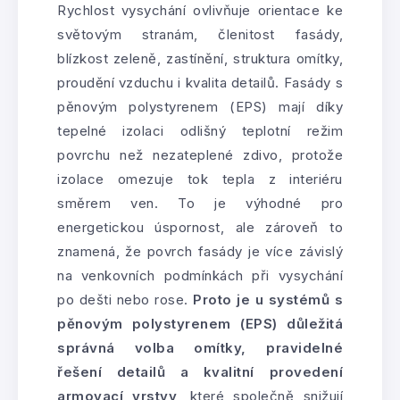
Rychlost vysychání ovlivňuje orientace ke
světovým stranám, členitost fasády,
blízkost zeleně, zastínění, struktura omítky,
proudění vzduchu i kvalita detailů. Fasády s
pěnovým polystyrenem (EPS) mají díky
tepelné izolaci odlišný teplotní režim
povrchu než nezateplené zdivo, protože
izolace omezuje tok tepla z interiéru
směrem ven. To je výhodné pro
energetickou úspornost, ale zároveň to
znamená, že povrch fasády je více závislý
na venkovních podmínkách při vysychání
po dešti nebo rose.
Proto je u systémů s
pěnovým polystyrenem (EPS) důležitá
správná volba omítky, pravidelné
řešení detailů a kvalitní provedení
armovací vrstvy
, které společně snižují