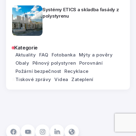
Systémy ETICS a skladba fasády z
polystyrenu
Kategorie
Aktuality
FAQ
Fotobanka
Mýty a pověry
Obaly
Pěnový polystyren
Porovnání
Požární bezpečnost
Recyklace
Tiskové zprávy
Videa
Zateplení