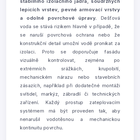
stabilního izolačního jádra, soudržných
lepicích vrstev, pevné armovací vrstvy
a odolné povrchové úpravy.
Dešťová
voda se stává rizikem hlavně v případě, že
se naruší povrchová ochrana nebo že
konstrukční detail umožní vodě pronikat za
izolaci. Proto se doporučuje fasádu
vizuálně kontrolovat, zejména po
extrémních srážkách, krupobití,
mechanickém nárazu nebo stavebních
zásazích, například při dodatečné montáži
svítidel, markýz, zábradlí či technických
zařízení. Každý prostup zateplovacím
systémem má být proveden tak, aby
nenarušil vodotěsnou a mechanickou
kontinuitu povrchu.