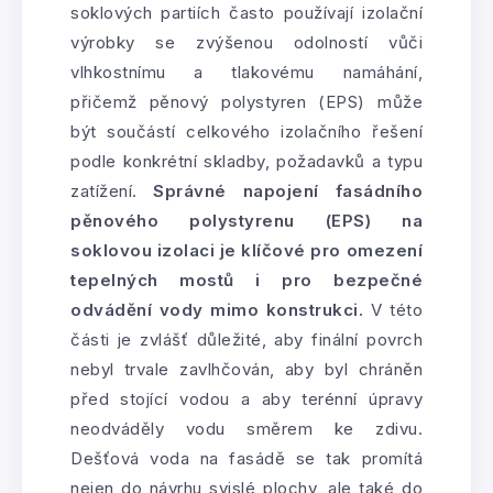
soklových partiích často používají izolační
výrobky se zvýšenou odolností vůči
vlhkostnímu a tlakovému namáhání,
přičemž pěnový polystyren (EPS) může
být součástí celkového izolačního řešení
podle konkrétní skladby, požadavků a typu
zatížení.
Správné napojení fasádního
pěnového polystyrenu (EPS) na
soklovou izolaci je klíčové pro omezení
tepelných mostů i pro bezpečné
odvádění vody mimo konstrukci.
V této
části je zvlášť důležité, aby finální povrch
nebyl trvale zavlhčován, aby byl chráněn
před stojící vodou a aby terénní úpravy
neodváděly vodu směrem ke zdivu.
Dešťová voda na fasádě se tak promítá
nejen do návrhu svislé plochy, ale také do