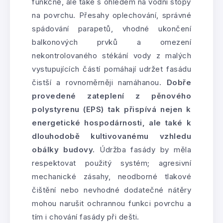
funkčně, ale také s ohledem na vodní stopy
na povrchu. Přesahy oplechování, správné
spádování parapetů, vhodné ukončení
balkonových prvků a omezení
nekontrolovaného stékání vody z malých
vystupujících částí pomáhají udržet fasádu
čistší a rovnoměrněji namáhanou.
Dobře
provedené zateplení z pěnového
polystyrenu (EPS) tak přispívá nejen k
energetické hospodárnosti, ale také k
dlouhodobě kultivovanému vzhledu
obálky budovy.
Údržba fasády by měla
respektovat použitý systém; agresivní
mechanické zásahy, neodborné tlakové
čištění nebo nevhodné dodatečné nátěry
mohou narušit ochrannou funkci povrchu a
tím i chování fasády při dešti.