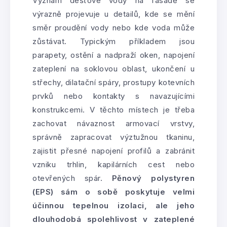
Význam dešťové vody na fasádě se
výrazně projevuje u detailů, kde se mění
směr proudění vody nebo kde voda může
zůstávat. Typickým příkladem jsou
parapety, ostění a nadpraží oken, napojení
zateplení na soklovou oblast, ukončení u
střechy, dilatační spáry, prostupy kotevních
prvků nebo kontakty s navazujícími
konstrukcemi. V těchto místech je třeba
zachovat návaznost armovací vrstvy,
správně zapracovat výztužnou tkaninu,
zajistit přesné napojení profilů a zabránit
vzniku trhlin, kapilárních cest nebo
otevřených spár.
Pěnový polystyren
(EPS) sám o sobě poskytuje velmi
účinnou tepelnou izolaci, ale jeho
dlouhodobá spolehlivost v zateplené