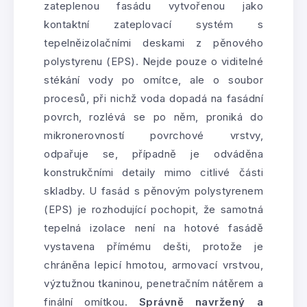
zateplenou fasádu vytvořenou jako
kontaktní zateplovací systém s
tepelněizolačními deskami z pěnového
polystyrenu (EPS). Nejde pouze o viditelné
stékání vody po omítce, ale o soubor
procesů, při nichž voda dopadá na fasádní
povrch, rozlévá se po něm, proniká do
mikronerovností povrchové vrstvy,
odpařuje se, případně je odváděna
konstrukčními detaily mimo citlivé části
skladby. U fasád s pěnovým polystyrenem
(EPS) je rozhodující pochopit, že samotná
tepelná izolace není na hotové fasádě
vystavena přímému dešti, protože je
chráněna lepicí hmotou, armovací vrstvou,
výztužnou tkaninou, penetračním nátěrem a
finální omítkou.
Správně navržený a