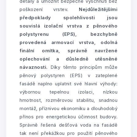
detaily a umožnit bezpečné vyschnutí bez
poškození vrstev.
Nejdůležitějšími
předpoklady spolehlivosti jsou
souvislá izolační vrstva z pěnového
polystyrenu (EPS), bezchybně
provedená armovací vrstva, odolná
finální omítka, správně navržené
oplechování a důsledně utěsněné
návaznosti.
Díky těmto principům může
pěnový polystyren (EPS) v zateplené
fasádě naplno uplatnit své hlavní výhody:
výbornou tepelnou izolaci, nízkou
hmotnost, rozměrovou stabilitu, snadnou
montáž, příznivou ekonomiku a dlouhodobý
přínos pro energetickou účinnost budovy.
Správně řešená dešťová voda na fasádě
tak není překážkou pro použití pěnového