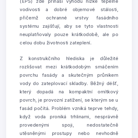
(EPS) zde přináší výhodu nízké tepelné
vodivosti a dobré objemové stálosti,
přičemž ochranné vrstvy fasádního
systému zajišťují, aby se tyto vlastnosti
neuplatňovaly pouze krátkodobě, ale po
celou dobu životnosti zateplení.
Z konstrukčního hlediska je důležité
rozlišovat mezi krátkodobým smáčením
povrchu fasády a skutečným průnikem
vody do zateplovací skladby. Běžný déšť,
který dopadá na kompaktní omítkový
povrch, je provozní zatížení, se kterým se u
fasád počítá. Problém vzniká teprve tehdy,
když voda proniká trhlinami, nesprávně
provedenými spoji, nedostatečně
utěsněnými prostupy nebo nevhodně