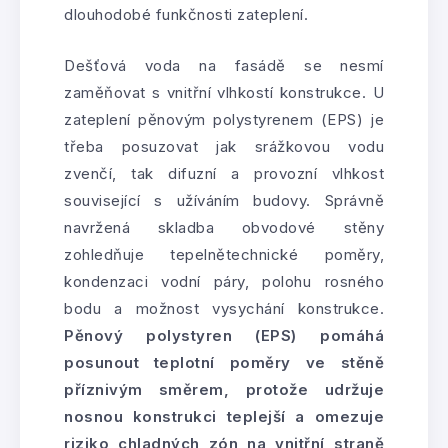
dlouhodobé funkčnosti zateplení.
Dešťová voda na fasádě se nesmí
zaměňovat s vnitřní vlhkostí konstrukce. U
zateplení pěnovým polystyrenem (EPS) je
třeba posuzovat jak srážkovou vodu
zvenčí, tak difuzní a provozní vlhkost
související s užíváním budovy. Správně
navržená skladba obvodové stěny
zohledňuje tepelnětechnické poměry,
kondenzaci vodní páry, polohu rosného
bodu a možnost vysychání konstrukce.
Pěnový polystyren (EPS) pomáhá
posunout teplotní poměry ve stěně
příznivým směrem, protože udržuje
nosnou konstrukci teplejší a omezuje
riziko chladných zón na vnitřní straně