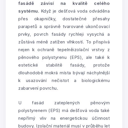
fasádě závisí na kvalitě celého
systému.
Když je dešťová voda odváděna
přes okapničky, dostatečné přesahy
parapetů a správně tvarované ukončovací
prvky, povrch fasády rychleji vysychá a
zůstává méně zatížen vlhkostí. To přispívá
nejen k ochraně tepelněizolační vrstvy z
pěnového polystyrenu (EPS), ale také k
estetické stabilitě fasády, protože
dlouhodobě mokrá místa bývají náchylnější
k usazování nečistot a biologickému
zabarvení povrchu.
U fasád zateplených pěnovým
polystyrenem (EPS) má dešťová voda také
nepřímý vliv na energetickou účinnost
budovy. Izolační materiál musí v průběhu let