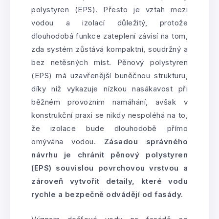
polystyren (EPS). Přesto je vztah mezi
vodou a izolací důležitý, protože
dlouhodobá funkce zateplení závisí na tom,
zda systém zůstává kompaktní, soudržný a
bez netěsných míst. Pěnový polystyren
(EPS) má uzavřenější buněčnou strukturu,
díky níž vykazuje nízkou nasákavost při
běžném provozním namáhání, avšak v
konstrukční praxi se nikdy nespoléhá na to,
že izolace bude dlouhodobě přímo
omývána vodou.
Zásadou správného
návrhu je chránit pěnový polystyren
(EPS) souvislou povrchovou vrstvou a
zároveň vytvořit detaily, které vodu
rychle a bezpečně odvádějí od fasády.