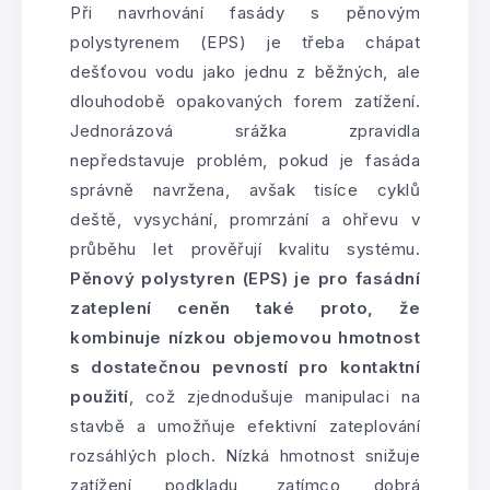
Při navrhování fasády s pěnovým
polystyrenem (EPS) je třeba chápat
dešťovou vodu jako jednu z běžných, ale
dlouhodobě opakovaných forem zatížení.
Jednorázová srážka zpravidla
nepředstavuje problém, pokud je fasáda
správně navržena, avšak tisíce cyklů
deště, vysychání, promrzání a ohřevu v
průběhu let prověřují kvalitu systému.
Pěnový polystyren (EPS) je pro fasádní
zateplení ceněn také proto, že
kombinuje nízkou objemovou hmotnost
s dostatečnou pevností pro kontaktní
použití
, což zjednodušuje manipulaci na
stavbě a umožňuje efektivní zateplování
rozsáhlých ploch. Nízká hmotnost snižuje
zatížení podkladu, zatímco dobrá