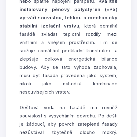
nebo špatné napojení parapetů.
Kvalitně
instalovaný pěnový polystyren (EPS)
vytváří souvislou, lehkou a mechanicky
stabilní izolační vrstvu
, která pomáhá
fasádě zvládat teplotní rozdíly mezi
vnitřním a vnějším prostředím. Tím se
snižuje namáhání podkladní konstrukce a
zlepšuje celková energetická bilance
budovy. Aby se tato výhoda zachovala,
musí být fasáda provedena jako systém,
nikoli jako nahodilá kombinace
nesouvisejících vrstev.
Dešťová voda na fasádě má rovněž
souvislost s vysycháním povrchu. Po dešti
je žádoucí, aby povrch zateplené fasády
nezůstával zbytečně dlouho mokrý.